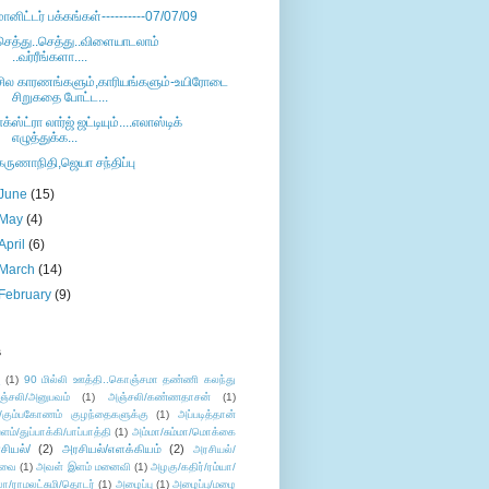
மானிட்டர் பக்கங்கள்----------07/07/09
செத்து..செத்து..விளையாடலாம்
..வர்ரீங்களா....
சில காரணங்களும்,காரியங்களும்-உயிரோடை
சிறுகதை போட்ட...
எக்ஸ்ட்ரா லார்ஜ் ஜட்டியும்....எலாஸ்டிக்
எழுத்துக்க...
கருணாநிதி,ஜெயா சந்திப்பு
June
(15)
May
(4)
April
(6)
March
(14)
February
(9)
s
ு
(1)
90 மில்லி ஊத்தி..கொஞ்சமா தண்ணி கலந்து
ஞ்சலி/அனுபவம்
(1)
அஞ்சலி/கண்ணதாசன்
(1)
/கும்பகோணம் குழந்தைகளுக்கு
(1)
அப்படித்தான்
ளம்/துப்பாக்கி/பாப்பாத்தி
(1)
அம்மா/சும்மா/மொக்கை
சியல்/
(2)
அரசியல்/எளக்கியம்
(2)
அரசியல்/
ுவை
(1)
அவள் இளம் மனைவி
(1)
அழகு/கதிர்/ரம்யா/
லா/ராமலட்சுமி/தொடர்
(1)
அழைப்பு
(1)
அழைப்பு/மழை