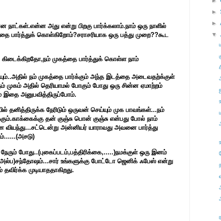
►
►
►
ான நாட்கள்.என்ன அது என்று பிறகு பார்க்கலாம்.நாம் ஒரு நாளில்
தை பார்த்துக் கொள்கிறோம்?சராசரியாக ஒரு பத்து முறை??கூட
▼
ப்பு கிடைக்கிறதோ,நம் முகத்தை பார்த்துக் கொள்ள நாம்
ச
ும்..அதில் நம் முகத்தை பார்க்கும் அந்த இடத்தை அடைவதற்க்குள்
 நம் முகம் அதில் தெரியாமல் போகும் போது ஒரு சின்ன ஏமாற்றம்
ம் இதை அனுபவித்திருப்போம்.
் தனித்திருக்க நேரிடும் ஒருவன் செய்யும் முக பாவங்கள்...நம்
்.காக்கைக்கு தன் குஞ்சு பொன் குஞ்சு என்பது போல் நாம்
ியந்து...சட்டென்று அன்னியர் யாராவது அவனை பார்த்து
்......(அசடு)
ேரும் போது..(புகைப்படம்,பத்திரிக்கை,.....)நமக்குள் ஒரு இனம்
 (அல்ப)சந்தோஷம்...சார் உங்களுக்கு போட்டோ ஜெனிக் ஃபேஸ் என்று
 தவிர்க்க முடியாததாகிறது.