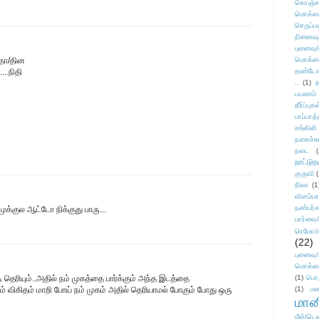
கொஞ்ச
மொக்க
செருப்ப
நினைவு
புனைவு
ுதா/தின
மொக்க
..நிதி
தண்டோரா
..
(1)
த
பயணம்
தீர்ப்பு
பாப்பாத்
சங்கிலி
நகைச்ச
நடை
(
நாட்டுந
குருவி
நிலா
(1
விளம்பர
நண்பர்க
ுக்குல ஆட்டோ நிக்குது பாரு...
பார்வை/
ரெமோ/க
(22)
புனைவ
மொக்க
தெரியும்..அதில் நம் முகத்தை பார்க்கும் அந்த இடத்தை
(1)
பொ
ம் விகிதம் மாறி போய் நம் முகம் அதில் தெரியாமல் போகும் போது ஒரு
(1)
மன
மானி
மீள்/டெஸ