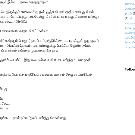
....... ஒண்ணும் இல்ல.... தலை சுத்துது "தல".....
ஊக்கை
மொக்க
ே இருக்கும்.காக்கைக்கு தன் குஞ்சு பொன் குஞ்சு என்பது போல்
ராகம்
(
ை தானே வியந்து...சட்டென்று அன்னியர் யாராவது அவனை பார்த்து
ரீம
(1)
வரசம்......(அசடு)//
வசந்தம்
வலைப்பூ
ிக்கி காலைலேயே தொடங்கிட்டான்யா.......
விமர்சன
சுயதம்ப
்க்க நேரும் போது..(புகைப்படம்,பத்திரிக்கை,.....)நமக்குள் ஒரு இனம்
வெட்டிவ
ின்ன (அல்ப)சந்தோஷம்...சார் உங்களுக்கு போட்டோ ஜெனிக் ஃபேஸ்
பா.ரா/உ
ித கர்வம் தவிர்க்க முடியாததாகிறது..//
டோஜெனிக் ஃபேஸ்"... இது மேல உள்ள போட்டோவ பார்த்த உடனே நான்
Follo
த்தில பொறந்த மாதிரியும் நம்மளை எல்லாம் செஞ்சா மாதிரியும்
ு.........
யமே
மே.....
ே...//
ுங்க..... நான் நம்ம "தல"ய பார்த்து சொன்னது.