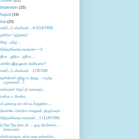
October
(21)
September
(25)
August
(19)
July
(20)
மானிட்டர் பக்கங்கள்....4 (31/07/09)
குளிச்சா “குற்றாலம்’
ிக்கு ..புக்கு ...
அர்த்தமில்லாத கதைகள்----2
ஐயோ....ஐயோ....ஐயோ....
உனக்கே இது ஓவரா தெரியலை?
மானிட்டர் பக்கங்கள்....17/07/09
ஆண்டுகள் ஐந்து கடந்தது.....மடிந்த
மழலைகள்...?
உணர்வுகள் தொட்டு உறவாகும்...
போங்கடா..போங்க..
நாட்டிலொரு நாடகம் நடக்குதுங்க.....
ஏற்கனவே அரைச்ச மாவுதான்..திரும்பவும்....
அர்த்தமில்லாத கதைகள்....1 (11/07/09)
ஆ”நொ”ந்த விகடன்......ஒரு விமர்சனம்....
(காரமான)
ராங்கி ராமதாசு..உங்க ரவுசு என்னாச்சு....