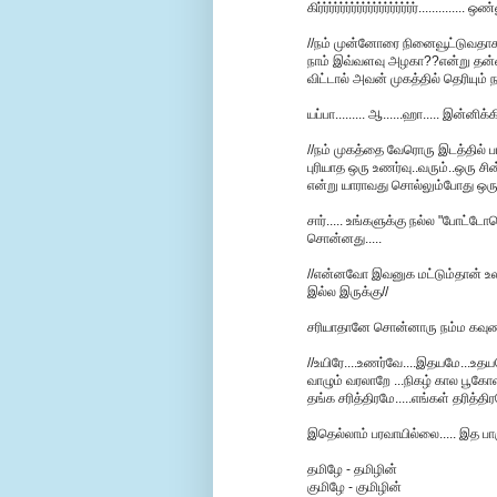
கிர்ர்ர்ர்ர்ர்ர்ர்ர்ர்ர்ர்ர்ர்ர்ர்ர்ர்.......
//நம் முன்னோரை நினைவூட்டுவதாகவ
நாம் இவ்வளவு அழகா??என்று தன்ன
விட்டால் அவன் முகத்தில் தெரியும் ந
யப்பா......... ஆ......ஹா..... இன்ன
//நம் முகத்தை வேரொரு இடத்தில் பார
புரியாத ஒரு உணர்வு..வரும்..ஒரு ச
என்று யாராவது சொல்லும்போது ஒரு வ
சார்..... உங்களுக்கு நல்ல "போட்
சொன்னது.....
//என்னவோ இவனுக மட்டும்தான் உலக
இல்ல இருக்கு//
சரியாதானே சொன்னாரு நம்ம கவுண்டர
//உயிரே....உணர்வே....இதயமே...உத
வாழும் வரலாறே ...நிகழ் கால பூகோள
தங்க சரித்திரமே.....எங்கள் தரித்திரம
இதெல்லாம் பரவாயில்லை..... இத பார
தமிழே - தமிழின்
குமிழே - குமிழின்