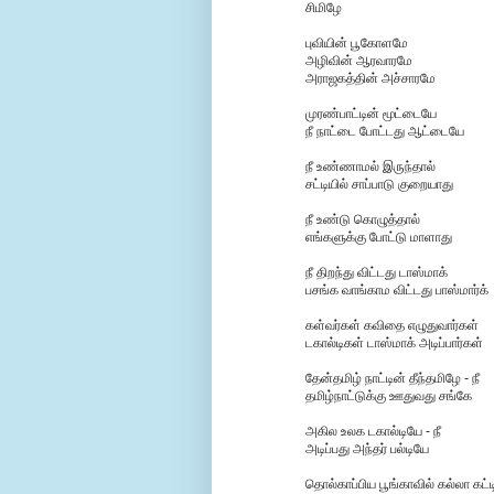
சிமிழே
புவியின் பூகோளமே
அழிவின் ஆரவாரமே
அராஜகத்தின் அச்சாரமே
முரண்பாட்டின் மூட்டையே
நீ நாட்டை போட்டது ஆட்டையே
நீ உண்ணாமல் இருந்தால்
சட்டியில் சாப்பாடு குறையாது
நீ உண்டு கொழுத்தால்
எங்களுக்கு போட்டு மாளாது
நீ திறந்து விட்டது டாஸ்மாக்
பசங்க வாங்காம விட்டது பாஸ்மார்க்
கள்வர்கள் கவிதை எழுதுவார்கள்
டகால்டிகள் டாஸ்மாக் அடிப்பார்கள்
தேன்தமிழ் நாட்டின் தீந்தமிழே - நீ
தமிழ்நாட்டுக்கு ஊதுவது சங்கே
அகில உலக டகால்டியே - நீ
அடிப்பது அந்தர் பல்டியே
தொல்காப்பிய பூங்காவில் கல்லா கட்