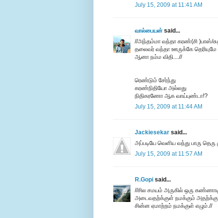
July 15, 2009 at 11:41 AM
வால்பையன்
said...
//அந்தம்மா வந்தா கரண்(சி )பாஸ்/ச
தலைவர் வந்தா ஊருக்கே தெரியுமே ..
ஆனா நம்ம விதி....//
ரெண்டும் சேர்ந்து
கரண்நிதியோ அல்லது
நிதிகரணோ ஆக வாய்புண்டா!?
July 15, 2009 at 11:44 AM
Jackiesekar
said...
அப்படியே வெளிய வந்து பாரு தெரு ம
July 15, 2009 at 11:57 AM
R.Gopi
said...
//சில சமயம் அருகில் ஒரு கண்ணாடி 
அடைவதற்க்குள் நமக்கும் அதற்க்கு
சின்ன ஏமாற்றம் நமக்குள் எழும்.//