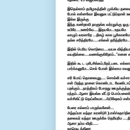
இதெல்லாம் தமிழகத்தின் முக்கிய தலைவ
போல் என்னவோ இவனுக மட்டும்தான் உலகத
இல்ல இருக்கு
இந்த கண்றாவி நாளுங்க வர்ரதுக்கு ஒரு ம
உயிரே....உணர்வே....இதயமே...உதயமே
வாழும் வரலாறே ...நிகழ் கால பூகோளமே.
தங்க சரித்திரமே.....எங்கள் தரித்திரமே..
இதில் பெரிய கொடுமை....வயசு வித்தியா
வயதில்லை....வணங்குகிறோம்.."எனன எ
இதில் கூ ட புலி,சிங்கம்,தேர்,படை எல்
பார்க்கனுமே...செல் போன் இல்லாம எவனு
சரி போய் தொலையுது.... சொல்லி வச்சா 
என் பிறந்த நாளை கொண்டாட வேண்டாம்" 
பறக்கும்...நாத்திகம் பேசறது ஊருக்குத்
ரத்தம்..ஆனா இவங்க வீட்டு பொம்பளைங்
வச்சிகிட்டு தெய்வீகமா...அபிஷேகம் என
பேரை எல்லாம் பாருங்களேன்...
அந்தம்மா வந்தா கரண்(சி )பாஸ்/சுதா/தி
தலைவர் வந்தா ஊருக்கே தெரியுமே ....நி
ஆனா நம்ம விதி.....
காமெடி த்திரை