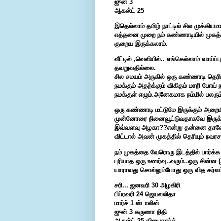
ஜுன் 3
ஆகஸ்ட் 25
இதெல்லாம் தமிழ் நாட்டில் சில முக்கியம
எத்தனை முறை நம் கண்ணாடியில் முகத்
குறைய இருக்கலாம்.
வீட்டில் ,வெளியில்.. எங்கெல்லாம் வாய்
தவறுவதில்லை.
சில சமயம் அருகில் ஒரு கண்ணாடி தெரிய
நமக்கும் அதற்க்கும் விகிதம் மாறி போய்
நமக்குள் எழும்.அனேகமாக நம்மில் பலரு
ஒரு கண்ணாடி மட்டுமே இருக்கும் அறையில
முன்னோரை நினைவூட்டுவதாகவே இருக்கும
இவ்வளவு அழகா??என்று தன்னை தானே வ
விட்டால் அவன் முகத்தில் தெரியும் நவரசம
நம் முகத்தை வேரொரு இடத்தில் பார்க்க ந
புரியாத ஒரு உணர்வு..வரும்..ஒரு சின்ன
யாராவது சொல்லும்போது ஒரு வித கர்வம்
சரி... ஜனவரி 30 அழகிரி
பிப்ரவரி 24 ஜெயலலிதா
மார்ச் 1 ஸ்டாலின்
ஜுன் 3 கருணா நிதி
ஆகஸ்ட் 25 விஜயகாந்த்