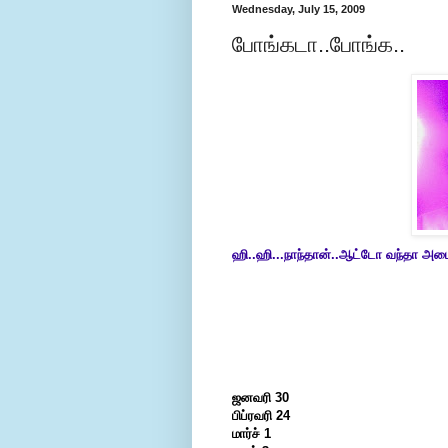
Wednesday, July 15, 2009
போங்கடா..போங்க..
ஹி..ஹி...நாந்தான்..ஆட்டோ வந்தா அடை
ஜனவரி 30
பிப்ரவரி 24
மார்ச் 1