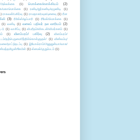
மொக்கை/எளக்கியம்
(2)
/அல்லக்கை
(1)
ை/மகாமொக்கை
(1)
ரண்டி/ஜர்கண்டி/ஏமூண்டி
(1)
1)
ராகவன்/பகிர்வு
(1)
ராமதாசு/ரவுசு/புனைவு
(1)
ரீமா
ிக்ஸ்
(3)
ரீமிக்ஸ்/ஒப்பாரி
(1)
ரீமேக்/மொக்கை
(1)
வலைப் பதிவர் நல வாரியம்
(2)
(1)
வண்டி
(1)
--1
(1)
வாசிப்பு
(1)
விபரீதம்/விகடன்/விமர்சனம்
(1)
விளம்பரம்/ பகிர்வு
(2)
ம்
(1)
விளம்பரம்/
ட்டம்/தற்பெருமை/பீற்றிக்கொள்ளுதல்/
(1)
வீண்வம்பு/
ேலை/நாட்டுநடப்பு
(1)
ஜ்யோவ்ராம்/அனுஜன்யா/வாசு/
ண்மத்தமிழன்/கேபிள்
(1)
ஸ்மைல்/குறும்படம்
(1)
wers