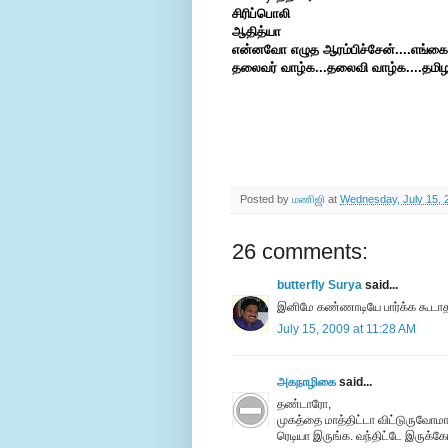
சிரிப்பொலி
ஆதித்யா
என்னவோ எழுத ஆரம்பிச்சேன்....எங்கைய
தலைவர் வாழ்க...தலைவி வாழ்க....தமிழர
Posted by
மணிஜி
at
Wednesday, July 15, 
26 comments:
butterfly Surya
said...
இனிமே கண்ணாடியே பார்க்க கூடாத
July 15, 2009 at 11:28 AM
அகநாழிகை
said...
தண்டாரோ,
முகத்தை மாத்திட்டா விட்டுருவோமா
ரெடியா இருங்க. வந்திட்டே இருக்கோ