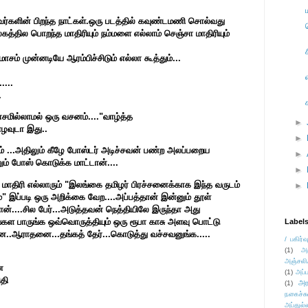
ர்களின் பிறந்த நாட்கள்.ஒரு படத்தில் கவுண்டமணி சொல்வது
்தில பொறந்த மாதிரியும் நம்மளை எல்லாம் செஞ்சா மாதிரியும்
ாசம் முன்னடியே ஆரம்பிச்சிடும் எல்லா கூத்தும்...
....
.
சமில்லாமல் ஒரு வசனம்...."வாழ்த்த
►
ழவுடா இது..
►
லாம் ...அதிலும் கீழே போஸ்டர் அடிச்சவன் பண்ற அலப்பறைய
►
ம் போஸ் கொடுக்க மாட்டான்....
►
மாதிரி எல்லாரும் "இலங்கை தமிழர் பிரச்சனைக்காக இந்த வருடம்
►
இப்படி ஒரு அறிக்கை வேற....அப்பத்தான் இன்னும் தூள்
தான்....சில பேர்...அடுத்தவன் நெத்தியிலே இருந்தா அது
கள பாருங்க ஒவ்வொருத்தியும் ஒரு ரூபா காசு அளவு பொட்டு
Label
்ன..ஆராதனை...தங்கத் தேர்...கொடுத்து வச்சவனுங்க.....
/ பகிர்வ
(1)
அ
அஞ்சலி
ன
(1)
அப்ப
தி
அர
(1)
நகைச்ச
அப்துல்