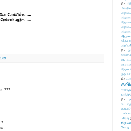
(1)
அற
மீள்பதிவ
அனுபவக
ோ போயிடுச்சு......
அனுபவக
ெல்லாம் ஒழிக......
அனுபவக
அனுபவக
அனுபவக
அனுபவ
நந்தலால
அரசியல
(1)
இட
உயிரோ
2009
எளக்க
வாசனை/க
அழுகாச
ஒரு வா
(1)
கடன
கவ
ா..???
கவிதைய
காந்தி/
(1)
க
கூட்டா
கையா?
டண்டன
பகிர்வு
(
சிறுக
 ?
ம்.
பொது