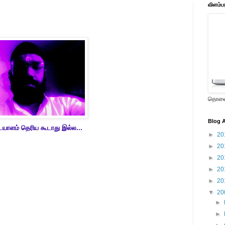
விளம்ப
தொலைக
Blog A
யாளம் தெரிய கூடாது இல்ல...
►
20
►
20
►
20
►
20
►
20
▼
20
►
►