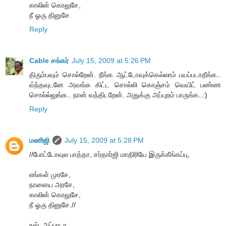
காலின் கொலுசே,
நீ ஓரு தினுசே.
Reply
Cable சங்கர்
July 15, 2009 at 5:26 PM
திரும்பவும் சொல்றேன். நீங்க ஆட்டோவுக்கெல்லாம் பயப்படாதீங்க..
வ்ந்தவுடனே அவங்க கிட்ட சொல்லி கொஞ்சம் வெயிட் பண்ண
சொல்ல்லுங்க.. நான் வந்திடறேன். அதுக்கு அப்புறம் பாருங்க..:)
Reply
மணிஜி
July 15, 2009 at 5:28 PM
//போட்டோவுல பாத்தா, சர்தார்ஜி மாதிரியே இருக்கீங்கப்பு,
எங்கள் முரசே,
நாளைய அரசே,
காலின் கொலுசே,
நீ ஓரு தினுசே.//
உஸ்..அப்பாடா...