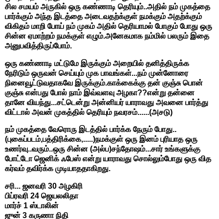
சில சமயம் அருகில் ஒரு கண்ணாடி தெரியும்..அதில் நம் முகத்தை
பார்க்கும் அந்த இடத்தை அடைவதற்க்குள் நமக்கும் அதற்க்கும்
விகிதம் மாறி போய் நம் முகம் அதில் தெரியாமல் போகும் போது ஒரு
சின்ன ஏமாற்றம் நமக்குள் எழும்.அனேகமாக நம்மில் பலரும் இதை
அனுபவித்திருப்போம்.
ஒரு கண்ணாடி மட்டுமே இருக்கும் அறையில் தனித்திருக்க
நேரிடும் ஒருவன் செய்யும் முக பாவங்கள்...நம் முன்னோரை
நினைவூட்டுவதாகவே இருக்கும்.காக்கைக்கு தன் குஞ்சு பொன்
குஞ்சு என்பது போல் நாம் இவ்வளவு அழகா??என்று தன்னை
தானே வியந்து...சட்டென்று அன்னியர் யாராவது அவனை பார்த்து
விட்டால் அவன் முகத்தில் தெரியும் நவரசம்......(அசடு)
நம் முகத்தை வேரொரு இடத்தில் பார்க்க நேரும் போது..
(புகைப்படம்,பத்திரிக்கை,.....)நமக்குள் ஒரு இனம் புரியாத ஒரு
உணர்வு..வரும்..ஒரு சின்ன (அல்ப)சந்தோஷம்...சார் உங்களுக்கு
போட்டோ ஜெனிக் ஃபேஸ் என்று யாராவது சொல்லும்போது ஒரு வித
கர்வம் தவிர்க்க முடியாததாகிறது.
சரி... ஜனவரி 30 அழகிரி
பிப்ரவரி 24 ஜெயலலிதா
மார்ச் 1 ஸ்டாலின்
ஜுன் 3 கருணா நிதி