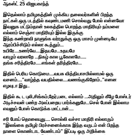
ஆகஸ்ட் 25 விஜயகாந்த்
இதெல்லாம் தமிழகத்தின் முக்கிய தலைவர்களின் பிறந்த
நாட்கள்.ஒரு படத்தில் கவுண்டமணி சொல்வது போல் என்னவோ
இவனுக மட்டும்தான் உலகத்தில பொறந்த மாதிரியும் நம்மளை
எல்லாம் செஞ்சா மாதிரியும் இல்ல இருக்கு
இந்த கண்றாவி நாளுங்க வர்ரதுக்கு ஒரு மாசம் முன்னடியே
ஆரம்பிச்சிடும் எல்லா கூத்தும்...
உயிரே....உணர்வே....இதயமே...உதயமே
வாழும் வரலாறே ...நிகழ் கால பூகோளமே.....
தங்க சரித்திரமே.....எங்கள் தரித்திரமே...
இதில் பெரிய கொடுமை....வயசு வித்தியாசமில்லாமல் ஒரு
வசனம்...."வாழ்த்த வயதில்லை....வணங்குகிறோம்.."எனன
எழவுடா இது..
இதில் கூ ட புலி,சிங்கம்,தேர்,படை எல்லாம் ...அதிலும் கீழே போஸ்டர்
அடிச்சவன் பண்ற அலப்பறைய பார்க்கனுமே...செல் போன் இல்லாம
எவனும் போஸ் கொடுக்க மாட்டான்....
சரி போய் தொலையுது.... சொல்லி வச்சா மாதிரி எல்லாரும்
"இலங்கை தமிழர் பிரச்சனைக்காக இந்த வருடம் என் பிறந்த
நாளை கொண்டாட வேண்டாம்" இப்படி ஒரு அறிக்கை