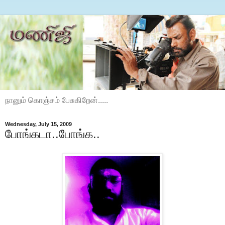
நானும் கொஞ்சம் பேசுகிறேன்.....
Wednesday, July 15, 2009
போங்கடா..போங்க..