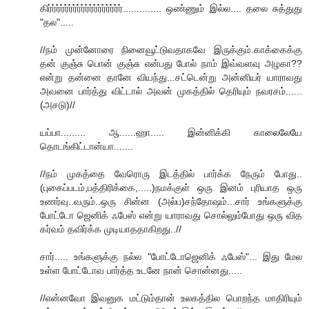
கிர்ர்ர்ர்ர்ர்ர்ர்ர்ர்ர்ர்ர்ர்ர்ர்ர்ர்.............. ஒண்ணும் இல்ல.... தலை சுத்துது
"தல".....
//நம் முன்னோரை நினைவூட்டுவதாகவே இருக்கும்.காக்கைக்கு
தன் குஞ்சு பொன் குஞ்சு என்பது போல் நாம் இவ்வளவு அழகா??
என்று தன்னை தானே வியந்து...சட்டென்று அன்னியர் யாராவது
அவனை பார்த்து விட்டால் அவன் முகத்தில் தெரியும் நவரசம்......
(அசடு)//
யப்பா......... ஆ......ஹா..... இன்னிக்கி காலைலேயே
தொடங்கிட்டான்யா.......
//நம் முகத்தை வேரொரு இடத்தில் பார்க்க நேரும் போது..
(புகைப்படம்,பத்திரிக்கை,.....)நமக்குள் ஒரு இனம் புரியாத ஒரு
உணர்வு..வரும்..ஒரு சின்ன (அல்ப)சந்தோஷம்...சார் உங்களுக்கு
போட்டோ ஜெனிக் ஃபேஸ் என்று யாராவது சொல்லும்போது ஒரு வித
கர்வம் தவிர்க்க முடியாததாகிறது..//
சார்..... உங்களுக்கு நல்ல "போட்டோஜெனிக் ஃபேஸ்"... இது மேல
உள்ள போட்டோவ பார்த்த உடனே நான் சொன்னது.....
//என்னவோ இவனுக மட்டும்தான் உலகத்தில பொறந்த மாதிரியும்