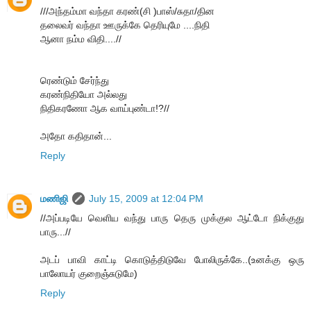
///அந்தம்மா வந்தா கரண்(சி )பாஸ்/சுதா/தின
தலைவர் வந்தா ஊருக்கே தெரியுமே ....நிதி
ஆனா நம்ம விதி....//
ரெண்டும் சேர்ந்து
கரண்நிதியோ அல்லது
நிதிகரணோ ஆக வாய்புண்டா!?//
அதோ கதிதான்...
Reply
மணிஜி
July 15, 2009 at 12:04 PM
//அப்படியே வெளிய வந்து பாரு தெரு முக்குல ஆட்டோ நிக்குது
பாரு...//
அடப் பாவி காட்டி கொடுத்திடுவே போலிருக்கே..(உனக்கு ஒரு
பாலோயர் குறைஞ்சுடுமே)
Reply