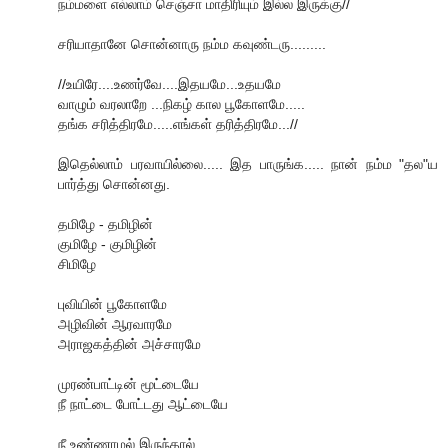
நம்மளை எல்லாம் செஞ்சா மாதிரியும் இல்ல இருக்கு//
சரியாதானே சொன்னாரு நம்ம கவுண்டரு.........
//உயிரே....உணர்வே....இதயமே...உதயமே
வாழும் வரலாறே ...நிகழ் கால பூகோளமே.....
தங்க சரித்திரமே.....எங்கள் தரித்திரமே...//
இதெல்லாம் பரவாயில்லை..... இத பாருங்க..... நான் நம்ம "தல"ய
பார்த்து சொன்னது.
தமிழே - தமிழின்
குமிழே - குமிழின்
சிமிழே
புவியின் பூகோளமே
அழிவின் ஆரவாரமே
அராஜகத்தின் அச்சாரமே
முரண்பாட்டின் மூட்டையே
நீ நாட்டை போட்டது ஆட்டையே
நீ உண்ணாமல் இருந்தால்