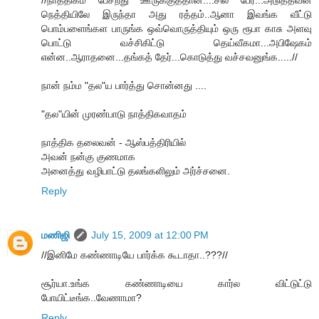
//நாத்திகம் பேசறது ஊருக்குத்தான்....சில பேர்...அடுத்தவன்
நெத்தியிலே இருந்தா அது ரத்தம்..ஆனா இவங்க வீட்டு
பொம்பளைங்கள பாருங்க ஒவ்வொருத்தியும் ஒரு ரூபா காசு அளவு
பொட்டு வச்சிகிட்டு தெய்வீகமா...அபிஷேகம்
என்ன..ஆராதனை...தங்கத் தேர்...கொடுத்து வச்சவனுங்க.....//
நான் நம்ம "தல"ய பார்த்து சொன்னது ....
"தல"யின் முரண்பாடு நாத்திகவாதம்
நாத்திக தலைவன் - ஆஸ்பத்திரியில்
அவன் நன்கு குணமாக
அனைத்து வழிபாட்டு தலங்களிலும் அர்ச்சனை.
Reply
மணிஜி
July 15, 2009 at 12:00 PM
//இனிமே கண்ணாடியே பார்க்க கூடாதா..???//
சூர்யா.உங்க கண்ணாடியை கார்ல விட்டுட்டு
போயிட்டீங்க..வேணாமா?
Reply