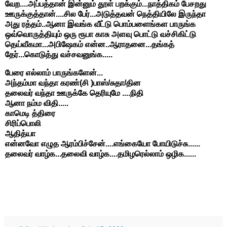
வேற....அப்பத்தான் இன்னும் தூள் பறக்கும்...நாத்திகம் பேசறது
ஊருக்குத்தான்....சில பேர்...அடுத்தவன் நெத்தியிலே இருந்தா
அது ரத்தம்..ஆனா இவங்க வீட்டு பொம்பளைங்கள பாருங்க
ஒவ்வொருத்தியும் ஒரு ரூபா காசு அளவு பொட்டு வச்சிகிட்டு
தெய்வீகமா...அபிஷேகம் என்ன..ஆராதனை...தங்கத்
தேர்...கொடுத்து வச்சவனுங்க.....
பேரை எல்லாம் பாருங்களேன்...
அந்தம்மா வந்தா கரண்(சி )பாஸ்/சுதா/தின
தலைவர் வந்தா ஊருக்கே தெரியுமே ....நிதி
ஆனா நம்ம விதி.....
காமெடி த்திரை
சிரிப்பொலி
ஆதித்யா
என்னவோ எழுத ஆரம்பிச்சேன்....எங்கையோ போயிடுச்சு......
தலைவர் வாழ்க...தலைவி வாழ்க....தமிழரெல்லாம் ஒழிக......