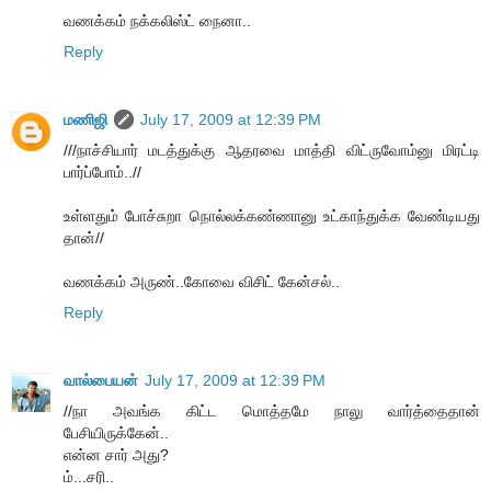
வணக்கம் நக்கலிஸ்ட் நைனா..
Reply
மணிஜி
July 17, 2009 at 12:39 PM
///நாச்சியார் மடத்துக்கு ஆதரவை மாத்தி விட்ருவோம்னு மிரட்டி
பார்ப்போம்..//
உள்ளதும் போச்சுறா நொல்லக்கண்ணானு உட்காந்துக்க வேண்டியது
தான்//
வணக்கம் அருண்..கோவை விசிட் கேன்சல்..
Reply
வால்பையன்
July 17, 2009 at 12:39 PM
//நா அவங்க கிட்ட மொத்தமே நாலு வார்த்தைதான்
பேசியிருக்கேன்..
என்ன சார் அது?
ம்...சரி..