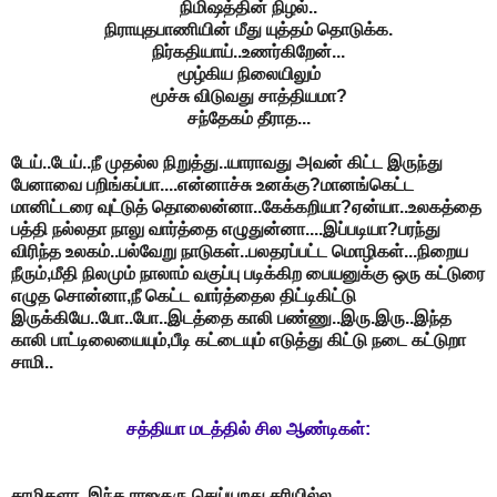
நிமிஷத்தின் நிழல்..
நிராயுதபாணியின் மீது
யுத்தம் தொடுக்க.
நிர்கதியாய்..உணர்கிறேன்...
மூழ்கிய நிலையிலும்
மூச்சு விடுவது சாத்தியமா?
சந்தேகம் தீராத...
டேய்..டேய்..நீ முதல்ல நிறுத்து..யாராவது அவன் கிட்ட இருந்து
பேனாவை பறிங்கப்பா....என்னாச்சு உனக்கு?மானங்கெட்ட
மானிட்டரை வுட்டுத் தொலைன்னா..கேக்கறியா?ஏன்யா..உலகத்தை
பத்தி நல்லதா நாலு வார்த்தை எழுதுன்னா....இப்படியா?பரந்து
விரிந்த உலகம்..பல்வேறு நாடுகள்..பலதரப்பட்ட மொழிகள்...நிறைய
நீரும்,மீதி நிலமும் நாலாம் வகுப்பு படிக்கிற பையனுக்கு ஒரு கட்டுரை
எழுத சொன்னா,நீ கெட்ட வார்த்தைல திட்டிகிட்டு
இருக்கியே..போ..போ..இடத்தை காலி பண்ணு..இரு.இரு..இந்த
காலி பாட்டிலையையும்,பீடி கட்டையும் எடுத்து கிட்டு நடை கட்டுறா
சாமி..
சத்தியா மடத்தில் சில ஆண்டிகள்:
சாமிகளா..இந்த ராஜகுரு செய்யறது சரியில்ல.