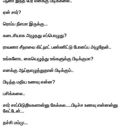
ஆனா இந்த பேர் எனக்கு பிடிக்கலை..
ஏன் சார்?
ரொம்ப நீளமா இருக்கு...
கடைசியாக அழுதது எப்பொழுது?
ராவணா சீதாவை கிட்நாட் பண்ணிட்டு போனப்ப அழுதேன்..
உங்களோட கையெழுத்து உங்களுக்கு பிடிக்குமா?
எனக்கு ஆய்தஎழுத்துதான் பிடிக்கும்..
பிடித்த மதிய உணவு என்ன?
பசிக்கலை..
சார் சாப்பிடுறீஙகளான்னு கேக்கல.....பிடிச்ச உணவு என்னன்னு
கேட்டேன்...
தச்சி மம்மு...