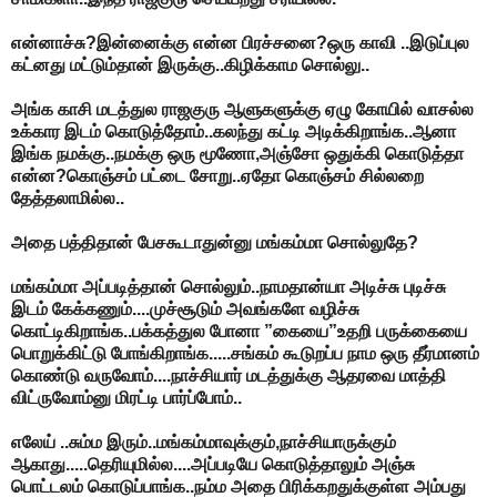
என்னாச்சு?இன்னைக்கு என்ன பிரச்சனை?ஒரு காவி ..இடுப்புல
கட்னது மட்டும்தான் இருக்கு..கிழிக்காம சொல்லு..
அங்க காசி மடத்துல ராஜகுரு ஆளுகளுக்கு ஏழு கோயில் வாசல்ல
உக்கார இடம் கொடுத்தோம்..கலந்து கட்டி அடிக்கிறாங்க..ஆனா
இங்க நமக்கு..நமக்கு ஒரு மூணோ,அஞ்சோ ஒதுக்கி கொடுத்தா
என்ன?கொஞ்சம் பட்டை சோறு..ஏதோ கொஞ்சம் சில்லறை
தேத்தலாமில்ல..
அதை பத்திதான் பேசகூடாதுன்னு மங்கம்மா சொல்லுதே?
மங்கம்மா அப்படித்தான் சொல்லும்..நாமதான்யா அடிச்சு புடிச்சு
இடம் கேக்கணும்....முச்சூடும் அவங்களே வழிச்சு
கொட்டிகிறாங்க..பக்கத்துல போனா ”கையை”உதறி பருக்கையை
பொறுக்கிட்டு போங்கிறாங்க.....சங்கம் கூடுறப்ப நாம ஒரு தீர்மானம்
கொண்டு வருவோம்....நாச்சியார் மடத்துக்கு ஆதரவை மாத்தி
விட்ருவோம்னு மிரட்டி பார்ப்போம்..
எலேய் ..சும்ம இரும்..மங்கம்மாவுக்கும்,நாச்சியாருக்கும்
ஆகாது.....தெரியுமில்ல....அப்படியே கொடுத்தாலும் அஞ்சு
பொட்டலம் கொடுப்பாங்க..நம்ம அதை பிரிக்கறதுக்குள்ள அம்பது