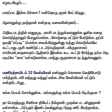
எழவு விழும்.....
யாரப்பா..இங்க பிச்சை? என்றொரு குரல் கேட்கிறது..
ஆளாலுக்கு நாந்தான் என்றபடி கலைகின்றனர்...
அறிவு மடத்தில் ராஜகுரு...காசி மடத்துக்காரனுங்க ஓசில எதை
கொடுத்தாலும் போதும்பாங்க...சோத்தை மட்டும் போடுங்க..தப்பி
தவறி”எப்படி” பொங்க வைக்கிறதுன்னு கத்து கொடுக்கவே
கூட்டாது..ருசி கண்டுட்டா..அம்புடுதான்...விருதாசலம்
சாமியார்,தைலாபுரம் ஆதினம் இவங்க கூட கூட்டு சேர்ந்து நம்ம அடி
மடியில ”கை”வச்சுடுவாங்க..பாத்து சூதானமா நடந்துக்கணும்..
மணிரத்னமிடம் 32 கேள்விகள்
என்றதும் கொலை வெறியோடு
பார்த்தார்..சரி வந்தது வந்துட்டீங்க..சில கேள்விகள் மட்டும்
என்றார்..அது..
உங்க பெயர் சொல்லுங்க.. உங்களுக்கு உங்க பெயர் பிடிக்குமா ?
நா பொறந்தது சினிமா தியேட்டரில்தான் முதல்ல ம...ன்னுதான்
வச்சாங்க...அப்புறம் இண்டர்வல்லுக்கு பிறகு ணி..சேத்தாங்க..