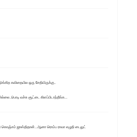
ுங்கிற கவிதையில ஒரு சேதியிருக்கு..
மில்லை..பொடி வச்சு சூட்டை கிளப்பிடாந்தீங்க...
ி கொஞ்சம் ஜாஸ்திதான்...ஆனா ரொம்ப ராவா எழுதி டைலுட்