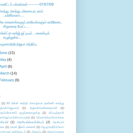
மானிட்டர் பக்கங்கள்----------07/07/09
செத்து..செத்து..விளையாடலாம்
..வர்ரீங்களா....
சில காரணங்களும்,காரியங்களும்-உயிரோடை
சிறுகதை போட்ட...
எக்ஸ்ட்ரா லார்ஜ் ஜட்டியும்....எலாஸ்டிக்
எழுத்துக்க...
கருணாநிதி,ஜெயா சந்திப்பு
June
(15)
May
(4)
April
(6)
March
(14)
February
(9)
s
ு
(1)
90 மில்லி ஊத்தி..கொஞ்சமா தண்ணி கலந்து
ஞ்சலி/அனுபவம்
(1)
அஞ்சலி/கண்ணதாசன்
(1)
/கும்பகோணம் குழந்தைகளுக்கு
(1)
அப்படித்தான்
ளம்/துப்பாக்கி/பாப்பாத்தி
(1)
அம்மா/சும்மா/மொக்கை
சியல்/
(2)
அரசியல்/எளக்கியம்
(2)
அரசியல்/
ுவை
(1)
அவள் இளம் மனைவி
(1)
அழகு/கதிர்/ரம்யா/
லா/ராமலட்சுமி/தொடர்
(1)
அழைப்பு
(1)
அழைப்பு/மழை