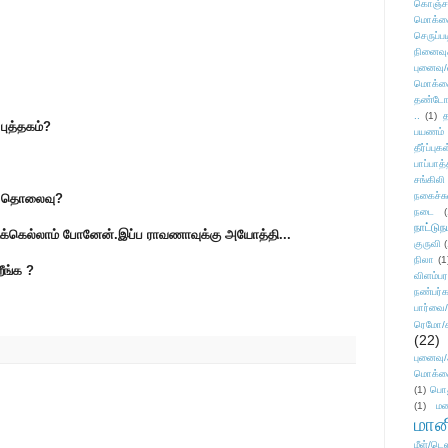
கொஞ்ச
மொக்க
செருப்ப
நினைவு
புனைவு
மொக்க
தண்டோரா
..
(1)
த
புத்தகம்?
பயணம்
தீர்ப்பு
பாப்பாத்
சங்கிலி
நகைச்ச
ட்ச தொலைவு?
நடை
(
நாட்டுந
ுக்கெல்லாம் போனேன்.இப்ப ராவணாவுக்கு அயோத்தி...
குருவி
நிலா
(1
ீங்க ?
விளம்பர
நண்பர்க
பார்வை/
ரெமோ/க
(22)
புனைவ
மொக்க
(1)
பொ
(1)
மன
மானி
மீள்/டெஸ