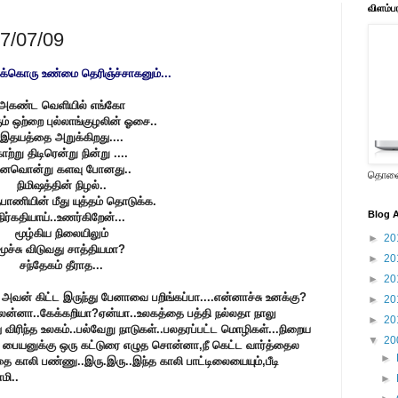
விளம்ப
17/07/09
க்கொரு உண்மை தெரிஞ்ச்சாகனும்...
அகண்ட வெளியில்
எங்கோ
ும்
ஒற்றை புல்லாங்குழலின் ஓசை..
இதயத்தை அறுக்கிறது....
ாற்று திடிரென்று நின்று ....
னவொன்று களவு போனது..
தொலைக
நிமிஷத்தின் நிழல்..
தபாணியின் மீது
யுத்தம் தொடுக்க.
Blog A
நிர்கதியாய்..உணர்கிறேன்...
மூழ்கிய நிலையிலும்
►
20
மூச்சு விடுவது சாத்தியமா?
►
20
சந்தேகம் தீராத...
►
20
து அவன் கிட்ட இருந்து பேனாவை பறிங்கப்பா....என்னாச்சு உனக்கு?
►
20
ைன்னா..கேக்கறியா?ஏன்யா..உலகத்தை பத்தி நல்லதா நாலு
►
20
ு விரிந்த உலகம்..பல்வேறு நாடுகள்..பலதரப்பட்ட மொழிகள்...நிறைய
▼
20
ிக்கிற பையனுக்கு ஒரு கட்டுரை எழுத சொன்னா,நீ கெட்ட வார்த்தைல
►
தை காலி பண்ணு..இரு.இரு..இந்த காலி பாட்டிலையையும்,பீடி
மி..
►