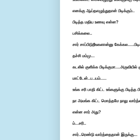
எனக்கு ஆய்தஎழுத்துதான் பிடிக்கும்..
பிடித்த மதிய உணவு என்ன?
பசிக்கலை..
சார் சாப்பிடுறீஙகளான்னு கேக்கல.....பி
தச்சி மம்மு...
கடலில் குளிக்க பிடிக்குமா....அருவியில் 
மாட்டேன்..ப..யம்.....
உங்க சரி பாதி கிட்ட உங்களுக்கு பிடித்த 
நா அவங்க கிட்ட மொத்தமே நாலு வார்த்
என்ன சார் அது?
ம்...சரி..
சார்..ரெண்டு வார்த்தைதான் இருக்கு...