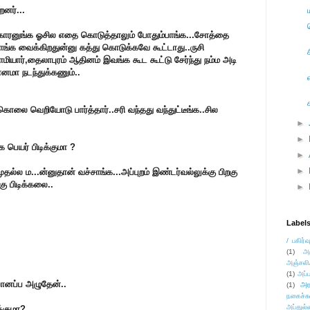
னர்...
ுக்காரனுங்க ஓசில எதை கொடுத்தாலும் போதும்பாங்க...சோத்தை
பொங்க வைக்கிறதுன்னு கத்து கொடுக்கவே கூட்டாது..ருசி
ாமியார்,தைலாபுரம் ஆதினம் இவங்க கூட கூட்டு சேர்ந்து நம்ம அடி
ானமா நடந்துக்கணும்..
கொலை வெறியோடு பார்த்தார்..சரி வந்தது வந்துட்டீங்க..சில
►
►
க பெயர் பிடிக்குமா ?
►
►
தல்ல ம...ன்னுதான் வச்சாங்க...அப்புறம் இண்டர்வல்லுக்கு பிறகு
ு பிடிக்கலை..
►
Label
/ பகிர்வ
(1)
அ
அஞ்சலி
(1)
அப்ப
ோனப்ப அழுதேன்..
அர
(1)
நகைச்ச
அப்துல்
்குமா?