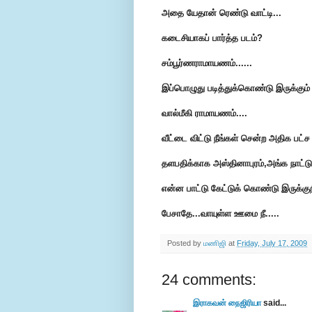
அதை யேதான் ரெண்டு வாட்டி...
கடைசியாகப் பார்த்த படம்?
சம்பூர்ணராமாயணம்......
இப்பொழுது படித்துக்கொண்டு இருக்கும் 
வால்மீகி ராமாயணம்....
வீட்டை விட்டு நீங்கள் சென்ற அதிக ப
தளபதிக்காக அஸ்தினாபுரம்,அங்க நாட்ட
என்ன பாட்டு கேட்டுக் கொண்டு இருக்குற
பேசாதே...வாயுள்ள ஊமை நீ.....
Posted by
மணிஜி
at
Friday, July 17, 2009
24 comments:
இராகவன் நைஜிரியா
said...