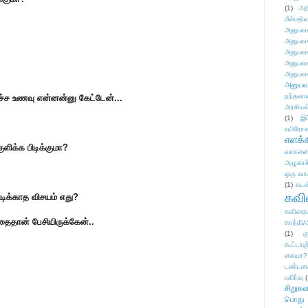
(1)
அற
மீள்பதிவ
அனுபவக
அனுபவக
அனுபவக
அனுபவக
அனுபவக
அனுபவ
நந்தலால
டிச்ச உணவு என்னன்னு கேட்டேன்...
அரசியல
(1)
இட
உயிரோ
எளக்க
குளிக்க பிடிக்குமா?
வாசனை/க
அழுகாச
ஒரு வா
(1)
கடன
கவ
பிடிக்காத விசயம் எது?
கவிதைய
தைதான் பேசியிருக்கேன்..
காந்தி/
(1)
க
கூட்டா
கையா?
டண்டன
பகிர்வு
(
சிறுக
பொது