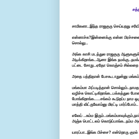
சத்
சாமிகளா..இந்த ராஜகுரு செய்யறது சரியி
என்னாச்சு?இன்னைக்கு என்ன பிரச்சனை?ஒ
சொல்லு..
அங்க காசி மடத்துல ராஜகுரு ஆளுகளுக்
அடிக்கிறாங்க..ஆனா இங்க நமக்கு..ந
பட்டை சோறு..ஏதோ கொஞ்சம் சில்லறை 
அதை பத்திதான் பேசகூடாதுன்னு மங்க
மங்கம்மா அப்படித்தான் சொல்லும்..நாமதா
வழிச்சு கொட்டிகிறாங்க..பக்கத்துல 
போங்கிறாங்க.....சங்கம் கூடுறப்ப நாம 
மாத்தி விட்ருவோம்னு மிரட்டி பார்ப்போம்..
எலேய் ..சும்ம இரும்..மங்கம்மாவுக்கும்,ந
அஞ்சு பொட்டலம் கொடுப்பாங்க..நம்ம அதை
யாரப்பா..இங்க பிச்சை? என்றொரு குரல் 