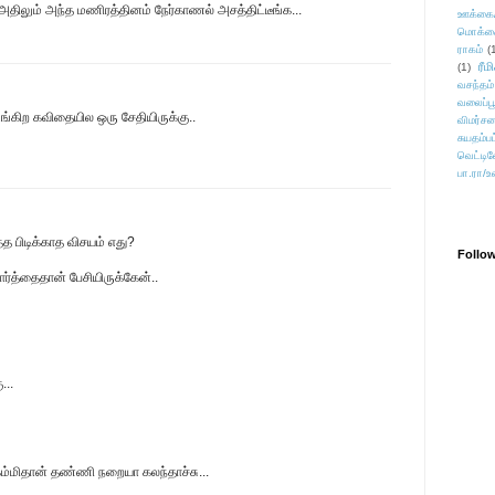
 அதிலும் அந்த மணிரத்தினம் நேர்காணல் அசத்திட்டீங்க...
ஊக்கை
மொக்க
ராகம்
(
ரீம
(1)
வசந்தம்
வலைப்பூ
்கிற கவிதையில ஒரு சேதியிருக்கு..
விமர்சன
சுயதம்ப
வெட்டிவ
பா.ரா/உ
த்த பிடிக்காத விசயம் எது?
Follo
்த்தைதான் பேசியிருக்கேன்..
...
ம்மிதான் தண்ணி நறையா கலந்தாச்சு...