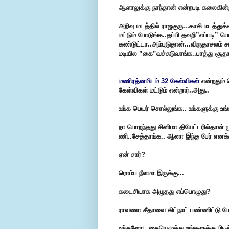
ஆளாலுக்கு நாந்தான் என்றபடி கலைகின்ற
அறிவு மடத்தில் ராஜகுரு...காசி மடத்த
மட்டும் போடுங்க..தப்பி தவறி”எப்படி” 
கண்டுட்டா..அம்புடுதான்...விருதாசலம் ச
மடியில ”கை”வச்சுடுவாங்க..பாத்து சூத
மணிரத்னமிடம் 32 கேள்விகள்
என்றதும் 
கேள்விகள் மட்டும் என்றார்..அது..
உங்க பெயர் சொல்லுங்க.. உங்களுக்கு உங்
நா பொறந்தது சினிமா தியேட்டரில்தான் மு
ணி..சேத்தாங்க..
ஆனா இந்த பேர் எனக்க
ஏன் சார்?
ரொம்ப நீளமா இருக்கு...
கடைசியாக அழுதது எப்பொழுது?
ராவணா சீதாவை கிட்நாட் பண்ணிட்டு ப
உங்களோட கையெழுத்து உங்களுக்கு பிடிக