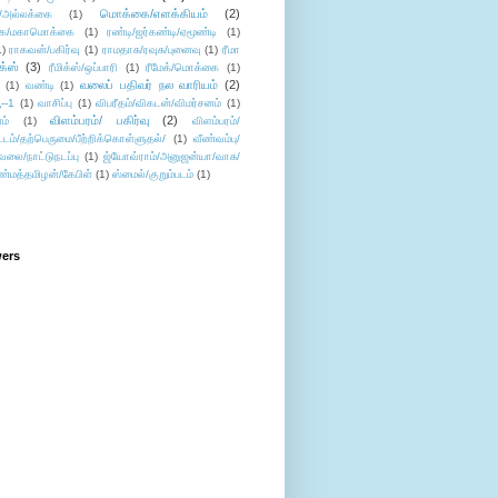
மொக்கை/எளக்கியம்
(2)
/அல்லக்கை
(1)
ை/மகாமொக்கை
(1)
ரண்டி/ஜர்கண்டி/ஏமூண்டி
(1)
1)
ராகவன்/பகிர்வு
(1)
ராமதாசு/ரவுசு/புனைவு
(1)
ரீமா
ிக்ஸ்
(3)
ரீமிக்ஸ்/ஒப்பாரி
(1)
ரீமேக்/மொக்கை
(1)
வலைப் பதிவர் நல வாரியம்
(2)
(1)
வண்டி
(1)
--1
(1)
வாசிப்பு
(1)
விபரீதம்/விகடன்/விமர்சனம்
(1)
விளம்பரம்/ பகிர்வு
(2)
ம்
(1)
விளம்பரம்/
ட்டம்/தற்பெருமை/பீற்றிக்கொள்ளுதல்/
(1)
வீண்வம்பு/
ேலை/நாட்டுநடப்பு
(1)
ஜ்யோவ்ராம்/அனுஜன்யா/வாசு/
ண்மத்தமிழன்/கேபிள்
(1)
ஸ்மைல்/குறும்படம்
(1)
wers