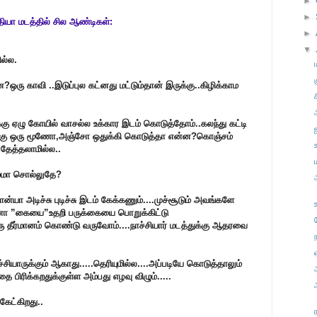
►
►
தியா மடத்தில் சில ஆண்டிகள்:
►
▼
ல்ல.
ரு காவி ..இடுப்புல கட்னது மட்டும்தான் இருக்கு..கிழிக்காம
ச
கு ஏழு கோயில் வாசல்ல உக்கார இடம் கொடுத்தோம்..கலந்து கட்டி
மக்கு ஒரு மூணோ,அஞ்சோ ஒதுக்கி கொடுத்தா என்ன?கொஞ்சம்
தேத்தலாமில்ல..
ம்மா சொல்லுதே?
ன்யா அடிச்சு புடிச்சு இடம் கேக்கணும்....முச்சூடும் அவங்களே
போனா ”கையை”உதறி பருக்கையை பொறுக்கிட்டு
ஒரு தீர்மானம் கொண்டு வருவோம்....நாச்சியார் மடத்துக்கு ஆதரவை
ாச்சியாருக்கும் ஆகாது.....தெரியுமில்ல....அப்படியே கொடுத்தாலும்
 பிரிக்கறதுக்குள்ள அம்பது எழவு விழும்.....
கேட்கிறது..