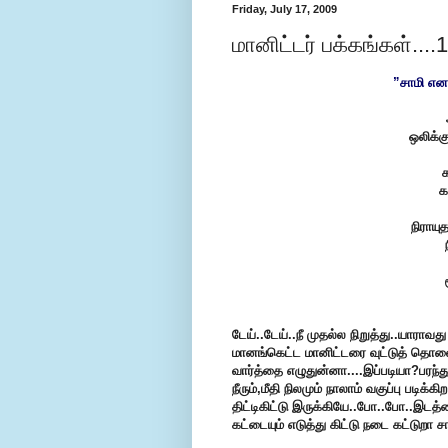
Friday, July 17, 2009
மானிட்டர் பக்கங்கள்....
”சாமி என
ஒலிக்க
க
க
நிராயு
டேய்..டேய்..நீ முதல்ல நிறுத்து..யாராவ
மானங்கெட்ட மானிட்டரை வுட்டுத் தொல
வார்த்தை எழுதுன்னா....இப்படியா?பரந்த
நீரும்,மீதி நிலமும் நாலாம் வகுப்பு பட
திட்டிகிட்டு இருக்கியே..போ..போ..இடத்
கட்டையும் எடுத்து கிட்டு நடை கட்டுறா சா