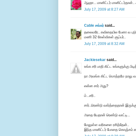
ஆஹா... மானிட்டர் மானிட்டர்தான்..
July 17, 2009 at 8:27 AM
Cable சங்கர்
said...
தலைவரே.. கவிதையில பேனா வ புடுங
மணி 32 கேள்விகள் சூப்பர்..
July 17, 2009 at 8:32 AM
Jackiesekar
said...
உங்க சரி பாதி கிட்ட உங்களுக்கு பிடி
நா அவங்க கிட்ட மொத்தமே நாலு வார
என்ன சார் அது?
ம்...சரி..
சார்..ரெண்டு வார்த்தைதான் இருக்கு
அதை யேதான் ரெண்டு வாட்டி...
மேலுள்ள வரிகளை ரசித்தேன்..
இந்த மானிட்டர் போதை கொஞ்சம் க