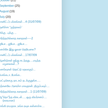
October
(21)
September
(25)
August
(19)
July
(20)
மானிட்டர் பக்கங்கள்....4 (31/07/09)
குளிச்சா “குற்றாலம்’
ிக்கு ..புக்கு ...
அர்த்தமில்லாத கதைகள்----2
ஐயோ....ஐயோ....ஐயோ....
உனக்கே இது ஓவரா தெரியலை?
மானிட்டர் பக்கங்கள்....17/07/09
ஆண்டுகள் ஐந்து கடந்தது.....மடிந்த
மழலைகள்...?
உணர்வுகள் தொட்டு உறவாகும்...
போங்கடா..போங்க..
நாட்டிலொரு நாடகம் நடக்குதுங்க.....
ஏற்கனவே அரைச்ச மாவுதான்..திரும்பவும்....
அர்த்தமில்லாத கதைகள்....1 (11/07/09)
ஆ”நொ”ந்த விகடன்......ஒரு விமர்சனம்....
(காரமான)
ராங்கி ராமதாசு..உங்க ரவுசு என்னாச்சு....