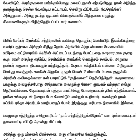
வேண்டும். அரங்குகளை பார்க்கும்போது மலைப்புதான் ஏற்படுகிறது. நான் அடுத்த
தளத்துக்கு செல்ல வேண்டிய கட்டாயம். சென்று விட்டோம். வேறெங்கே?
அங்குதான். அங்கு நடந்த சூடான் விவாதங்களீல் அத்தனை எழுத்து
சிகாமணிகளூம் கிழித்தெறியப்பட்டனர் எனலாம்.
பிலிம் சேம்பர் அரங்கில் சந்திராவின் கவிதை தொகுப்பு வெளியீடு. இலக்கியத்தை
வளர்ப்பதற்காக அங்கும் சிறிது நேரம். அரங்கில் அஜயன்பாலா பேசுகையில்
உயிர்மை கட்டுரையில் அமீரின் அட்டைப் படத்தை போட்டதை காரசாரமாக குறை
கூற, நான் அதற்கு எதிர்ப்பு தெரிவிக்க அரங்கில் கொஞ்சம் சலம்பல். அருமை
நண்பர் சுகுணா திவாகரும் வந்திருந்தார். ஷோபா சக்தியிடம் என்னை அறிமுகம்
செய்து வைத்தார். உலகின் அழகிய முதல் பெண் ? லீனாவிடம் கை குலுக்கி
அவரின் கவிதைக்கான என் பாராட்டுக் “குறிகளை” தெரிவித்தேன். சுகுணாவை
பாருக்கு அழைத்தபோது அநேகமாக அவருக்கு ரோசா ஞாபகம் வந்ததா என்று
தெரியவில்லை. ஷோபாவுடன் புத்தக காட்சிக்கு போவதாகவும் ,பின் சந்திக்கலாம்.
நானே உங்களுடன் நிறைய பேச வேண்டும் என்றும் கூறினார். எனக்கும் நான்
மப்பில் ஏதோ அவரிடம் உளறியதைப் போல் இருந்தது. சரியாக நினைவில் இல்லை.
பலமுறை சந்திருந்த சசிகுமாரிடம் “நாம் சந்தித்திருக்கிறோம்” என புன்னகையுடன்
தலையாட்டி விட்டு அகன்று விட்டார்.
அடுத்து ஒரு பர்சனல் பிரச்சனை. அது ஏற்கனவே கேபிளுக்கும்,