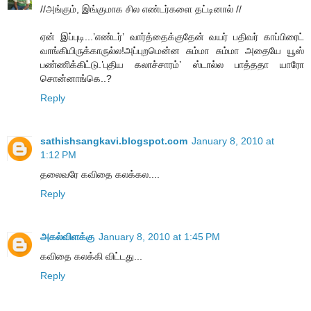
//அங்கும், இங்குமாக சில எண்டர்களை தட்டினால் //
ஏன் இப்புடி...’எண்டர்’ வார்த்தைக்குதேன் வயர் பதிவர் காப்பிரைட்
வாங்கியிருக்காருல்ல!அப்புறமென்ன சும்மா சும்மா அதையே யூஸ்
பண்ணிக்கிட்டு.’புதிய கலாச்சாரம்’ ஸ்டால்ல பாத்ததா யாரோ
சொன்னாங்கெ..?
Reply
sathishsangkavi.blogspot.com
January 8, 2010 at
1:12 PM
தலைவரே கவிதை கலக்கல....
Reply
அகல்விளக்கு
January 8, 2010 at 1:45 PM
கவிதை கலக்கி விட்டது...
Reply