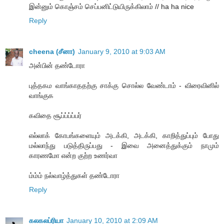
இன்னும் கொஞ்சம் செப்பனிட்டுயிருக்கிலாம் // ha ha nice
Reply
cheena (சீனா)
January 9, 2010 at 9:03 AM
அன்பின் தண்டோரா
புத்தகம வாங்காததற்கு சாக்கு சொல்ல வேண்டாம் - விரைவினில்
வாங்குக
கவிதை சூப்ப்ப்ப்பர்
எல்லாக் கோபங்களையும் அடக்கி, அடக்கி, காறித்துப்பும் போது
மல்லாந்து படுத்திருப்பது - இவை அனைத்துக்கும் நாமும்
காரணமோ என்ற குற்ற உணர்வா
ம்ம்ம் நல்வாழ்த்துகள் தண்டோரா
Reply
கலகலப்ரியா
January 10, 2010 at 2:09 AM