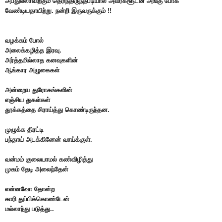
அப்துல்லாவிற்கும் தெரிந்திருந்தபடியால் அவர்களூடன் அங்கு போக
வேண்டியதாயிற்று. நன்றி இருவருக்கும் !!
வழக்கம் போல்
அலைக்கழித்த இரவு.
அர்த்தமில்லாத கனவுகளின்
ஆங்கார அழுகைகள்
அன்றைய துரோகங்களின்
எஞ்சிய துகள்கள்
தூக்கத்தை சிராய்த்து கொண்டிருந்தன.
முழுக்க திரட்டி
பந்தாய் அடக்கினேன் வாய்க்குள்.
வன்மம் குலையாமல் கண்விழித்து
முகம் தேடி அலைந்தேன்
என்னவோ தோன்ற
காரி துப்பிக்கொண்டேன்
மல்லாந்து படுத்து..