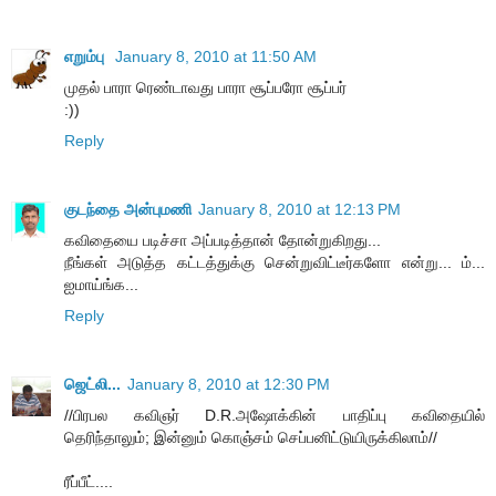
எறும்பு
January 8, 2010 at 11:50 AM
முதல் பாரா ரெண்டாவது பாரா சூப்பரோ சூப்பர்
:))
Reply
குடந்தை அன்புமணி
January 8, 2010 at 12:13 PM
கவிதையை படிச்சா அப்படித்தான் தோன்றுகிறது...
நீங்கள் அடுத்த கட்டத்துக்கு சென்றுவிட்டீர்களோ என்று... ம்...
ஐமாய்ங்க...
Reply
ஜெட்லி...
January 8, 2010 at 12:30 PM
//பிரபல கவிஞர் D.R.அஷோக்கின் பாதிப்பு கவிதையில்
தெரிந்தாலும்; இன்னும் கொஞ்சம் செப்பனிட்டுயிருக்கிலாம்//
ரீப்பீட்....