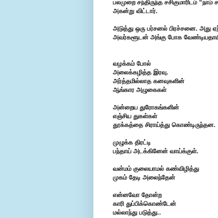
பலமுறை சந்திருந்த சசிகுமாரிடம் “நாம் 
அகன்று விட்டார்.
அடுத்து ஒரு பர்சனல் பிரச்சனை. அது ஏற்
அவர்களூடன் அங்கு போக வேண்டியதாயிற்ற
வழக்கம் போல்
அலைக்கழித்த இரவு.
அர்த்தமில்லாத கனவுகளின்
ஆங்கார அழுகைகள்
அன்றைய துரோகங்களின்
எஞ்சிய துகள்கள்
தூக்கத்தை சிராய்த்து கொண்டிருந்தன.
முழுக்க திரட்டி
பந்தாய் அடக்கினேன் வாய்க்குள்.
வன்மம் குலையாமல் கண்விழித்து
முகம் தேடி அலைந்தேன்
என்னவோ தோன்ற
காரி துப்பிக்கொண்டேன்
மல்லாந்து படுத்து..