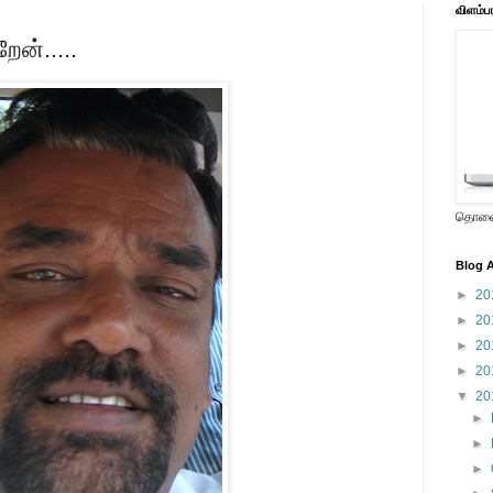
விளம்ப
ேன்.....
தொலைக
Blog A
►
20
►
20
►
20
►
20
▼
20
►
►
►