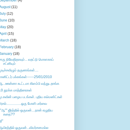
September
(4)
August
(11)
July
(12)
June
(10)
May
(20)
April
(15)
March
(18)
February
(18)
January
(18)
சாரு நிவேதிதாவும்... வறட்டு மொளகாய்
சட்னியும்
முடிச்சவிழும் தருணங்கள்....
மானிட்டர் பக்கங்கள்------25/01/2010
ஆ...ஊன்னா கூட்டமா கிளம்பி வந்துடறாங்க
10 தூக்க மாத்திரைகள்
மு.கவின் பழைய படங்கள். புதிய கமெண்ட்கள்
அசல்.................ஒரு போளி பார்வை
””ஆ”” ஜீரத்தில் ஒருவன்....நான் எழுதிய
கதை??
நீ”
ஆயிரத்தில் ஒருவன்...விமர்சனமல்ல