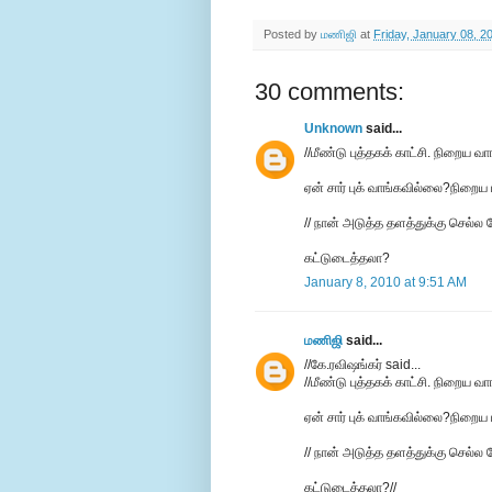
Posted by
மணிஜி
at
Friday, January 08, 2
30 comments:
Unknown
said...
//மீண்டு புத்தகக் காட்சி. நிறைய 
ஏன் சார் புக் வாங்கவில்லை?நிறைய ப
// நான் அடுத்த தளத்துக்கு செல்ல 
கட்டுடைத்தலா?
January 8, 2010 at 9:51 AM
மணிஜி
said...
//கே.ரவிஷங்கர் said...
//மீண்டு புத்தகக் காட்சி. நிறைய 
ஏன் சார் புக் வாங்கவில்லை?நிறைய ப
// நான் அடுத்த தளத்துக்கு செல்ல 
கட்டுடைத்தலா?//