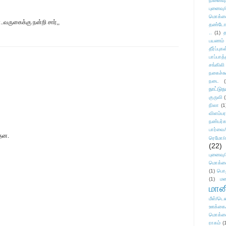
நினைவு
புனைவு
மொக்க
.வருகைக்கு நன்றி சார்,,
தண்டோரா
..
(1)
த
பயணம்
தீர்ப்பு
பாப்பாத்
சங்கிலி
நகைச்ச
நடை
(
நாட்டுந
குருவி
நிலா
(1
விளம்பர
நண்பர்க
பார்வை/
்தன.
ரெமோ/க
(22)
புனைவ
மொக்க
(1)
பொ
(1)
மன
மானி
மீள்/டெஸ
ஊக்கை
மொக்க
ராகம்
(