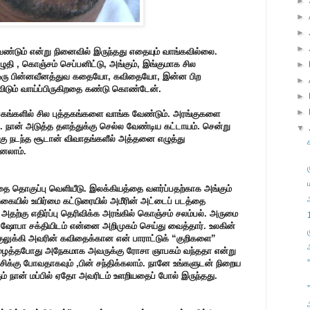
►
►
►
►
வேண்டும் என்று நினைவில் இருந்தது எதையும் வாங்கவில்லை.
ி , கொஞ்சம் செப்பனிட்டு, அங்கும், இங்குமாக சில
►
ஒரு பின்னவீனத்துவ கதையோ, கவிதையோ, இன்ன பிற
►
டும் வாய்ப்பிருகிறதை கண்டு கொண்டேன்.
►
►
ிப்பகங்களில் சில புத்தகங்களை வாங்க வேண்டும். அரங்குகளை
து. நான் அடுத்த தளத்துக்கு செல்ல வேண்டிய கட்டாயம். சென்று
▼
கு நடந்த சூடான் விவாதங்களீல் அத்தனை எழுத்து
எனலாம்.
கவிதை தொகுப்பு வெளியீடு. இலக்கியத்தை வளர்ப்பதற்காக அங்கும்
ுகையில் உயிர்மை கட்டுரையில் அமீரின் அட்டைப் படத்தை
ற்கு எதிர்ப்பு தெரிவிக்க அரங்கில் கொஞ்சம் சலம்பல். அருமை
். ஷோபா சக்தியிடம் என்னை அறிமுகம் செய்து வைத்தார். உலகின்
ுலுக்கி அவரின் கவிதைக்கான என் பாராட்டுக் “குறிகளை”
அழைத்தபோது அநேகமாக அவருக்கு ரோசா ஞாபகம் வந்ததா என்று
ிக்கு போவதாகவும் ,பின் சந்திக்கலாம். நானே உங்களுடன் நிறைய
ும் நான் மப்பில் ஏதோ அவரிடம் உளறியதைப் போல் இருந்தது.
”