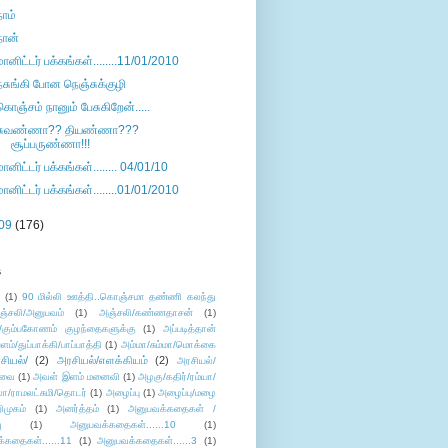
நாம்
நான்
மானிட்டர் பக்கங்கள்........11/01/2010
நசுங்கி போன நெஞ்சுக்குழி
கொஞ்சம் நானும் பேசுகிறேன்.....
சுவண்ணா?? தியண்ணா???
சூப்பருண்ணா!!!
மானிட்டர் பக்கங்கள்........ 04/01/10
மானிட்டர் பக்கங்கள்........01/01/2010
09
(176)
s
ு
(1)
90 மில்லி ஊத்தி..கொஞ்சமா தண்ணி கலந்து
ஞ்சலி/அனுபவம்
(1)
அஞ்சலி/கண்ணதாசன்
(1)
/கும்பகோணம் குழந்தைகளுக்கு
(1)
அப்படித்தான்
ளம்/துப்பாக்கி/பாப்பாத்தி
(1)
அம்மா/சும்மா/மொக்கை
சியல்/
(2)
அரசியல்/எளக்கியம்
(2)
அரசியல்/
ுவை
(1)
அவள் இளம் மனைவி
(1)
அழகு/கதிர்/ரம்யா/
லா/ராமலட்சுமி/தொடர்
(1)
அழைப்பு
(1)
அழைப்பு/மழை
ிமுகம்
(1)
அனர்த்தம்
(1)
அனுபவக்கதைகள் /
ு
(1)
அனுபவக்கதைகள்......10
(1)
்கதைகள்......11
(1)
அனுபவக்கதைகள்......3
(1)