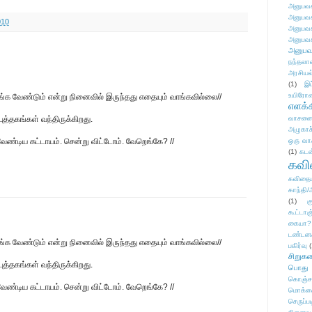
அனுபவக
அனுபவக
010
அனுபவக
அனுபவக
அனுபவ
நந்தலால
அரசியல
(1)
இட
உயிரோ
வாங்க வேண்டும் என்று நினைவில் இருந்தது எதையும் வாங்கவில்லை//
எளக்க
ுத்தகங்கள் வந்திருக்கிறது.
வாசனை/க
அழுகாச
வேண்டிய கட்டாயம். சென்று விட்டோம். வேறெங்கே? //
ஒரு வா
(1)
கடன
கவ
கவிதைய
காந்தி/
(1)
க
கூட்டா
கையா?
டண்டன
வாங்க வேண்டும் என்று நினைவில் இருந்தது எதையும் வாங்கவில்லை//
பகிர்வு
(
சிறுக
ுத்தகங்கள் வந்திருக்கிறது.
பொது
கொஞ்ச
வேண்டிய கட்டாயம். சென்று விட்டோம். வேறெங்கே? //
மொக்க
செருப்ப