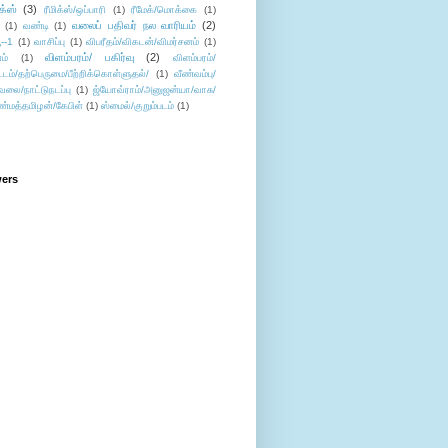
ிக்ஸ்
(3)
ரீமிக்ஸ்/ஒப்பாரி
(1)
ரீமேக்/மொக்கை
(1)
வலைப் பதிவர் நல வாரியம்
(2)
(1)
வண்டி
(1)
--1
(1)
வாசிப்பு
(1)
விபரீதம்/விகடன்/விமர்சனம்
(1)
விளம்பரம்/ பகிர்வு
(2)
ம்
(1)
விளம்பரம்/
ட்டம்/தற்பெருமை/பீற்றிக்கொள்ளுதல்/
(1)
வீண்வம்பு/
ேலை/நாட்டுநடப்பு
(1)
ஜ்யோவ்ராம்/அனுஜன்யா/வாசு/
ண்மத்தமிழன்/கேபிள்
(1)
ஸ்மைல்/குறும்படம்
(1)
wers