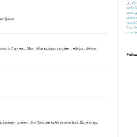
ரீம
(1)
வசந்தம்
வலைப்பூ
விமர்சன
டியலா இவை
சுயதம்ப
வெட்டிவ
பா.ரா/உ
தையும் அருமை... ஆமா அந்த படத்துல யாருங்க... தமிழ்பட வில்லன்
Follo
த்துக்குள் தாங்கள் மிக வேகமாக உட்செல்வதை போல் இருக்கிறது.