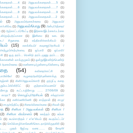
்கதைகள்......4
(1)
அனுபவக்கதைகள்......5
(1)
்கதைகள்......6
(1)
அனுபவக்கதைகள்......7
(1)
்கதைகள்......8
(1)
அனுபவக்கதைகள்......9
(1)
்கதைகள்.....1
(1)
அனுபவக்கதைகள்.....2
(1)
ம்
(2)
அனுபவம்/நகைச்சுவை
(1)
அனுபவம்/
அனுபவம்/பொது
(9)
ா/பகிர்வு
(1)
அன்பு/அத்தை/
்
(1)
ஆற்காட்டார்/பேட்டி
(1)
இடுகை/இடர்கை/படர்கை
்லி/குஷ்பு/நப்பாசை
(1)
இனிமை
(1)
உடை
(1)
டை/ சிறுகதை
(1)
எந்திரன்/எளக்கியம்
(1)
ியம்
(15)
எளக்கியம்/ கவுஜை/அரசியல் /
ற்பூரம்/கற்பு/களவு
(1)
ஒப்பாரி
(1)
ஒப்பாரி/
்சி
(1)
ஒரு தரம்... ரெண்டு தரம்..மூணு தரம்.....
(1)
க்காளனின் வாக்குமூலம்
(1)
ஒன்று/இரண்டு/பெண்டு
் /நகைச்சுவை
(1)
கண்ணாடி/முன்னாடி/பின்னாடி
(1)
ிதை
(54)
கவிதை/காட்சி
(1)
ாமில்லே/
(1)
கழுதை/தவிடு/புண்ணாக்கு
(1)
அஞ்சலி
(1)
கிளி/அனுபவம்/லாரி
(1)
கு(பு)ட்டி கதை
ுறும்படம்/ஸ்கிரிப்ட்
(1)
குற்றாலம்/பயணம்/
(1)
ஞ்சோறு
(1)
கூட்டாஞ்சோறு ...... 27/06/09
(1)
கொழுப்பு/அரசியல்
(2)
 காதா?
(1)
சங்கு/பால்/
க்கா
(1)
சனி/மணி/பிணி
(1)
சாத்தான்
(1)
சாரு/
1)
சாரு/சந்திப்பு
(1)
சிலை/விலை/கலை
(1)
சிவன்
(1)
தை
(5)
சினிமா / அனுபவங்கள்
(2)
சினிமா /
(2)
சினிமா விமர்சனம்
(4)
சுகந்தம்
(1)
சும்மா
ம்
(1)
சுயசொறிதல் / எ”ள”கியம்
(1)
சுயதம்பட்டம்/
ை
(1)
செம்மொழி/மாங்கனி/கொடநாடு/விருதகிரி
(1)
டி...... முதல் ஜேப்படி வரை.......
(1)
சேஷூ/