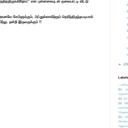
சந்தித்திருக்கிறோம்” என புன்னகையுடன் தலையாட்டி விட்டு
கனவே கேபிளுக்கும், அப்துல்லாவிற்கும் தெரிந்திருந்தபடியால்
ு. நன்றி இருவருக்கும் !!
►
20
Label
/ பகிர்வ
(1)
அ
அஞ்சலி
(1)
அப்ப
அர
(1)
நகைச்ச
அப்துல்
(1)
அற
மீள்பதிவ
அனுபவக