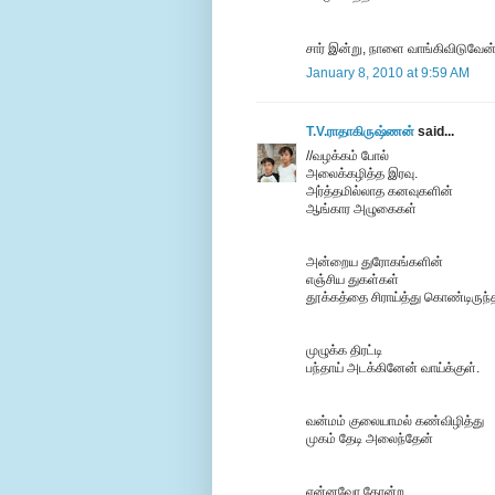
சார் இன்று, நாளை வாங்கிவிடுவேன்.
January 8, 2010 at 9:59 AM
T.V.ராதாகிருஷ்ணன்
said...
//வழக்கம் போல்
அலைக்கழித்த இரவு.
அர்த்தமில்லாத கனவுகளின்
ஆங்கார அழுகைகள்
அன்றைய துரோகங்களின்
எஞ்சிய துகள்கள்
தூக்கத்தை சிராய்த்து கொண்டிருந
முழுக்க திரட்டி
பந்தாய் அடக்கினேன் வாய்க்குள்.
வன்மம் குலையாமல் கண்விழித்து
முகம் தேடி அலைந்தேன்
என்னவோ தோன்ற