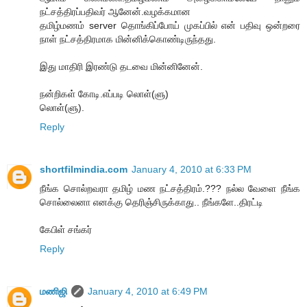
நட்சத்திரப்பதிவர் ஆனேன்.வழக்கமான
தமிழ்மணம் server தொங்கிப்போய் முகப்பில் என் பதிவு ஒன்றரை
நாள் நட்சத்திரமாக மின்னிக்கொண்டிருந்தது.
இது மாதிரி இரண்டு தடவை மின்னினேன்.
நன்றிகள் கோடி.எப்படி லொள்(ளு)
லொள்(ளு).
Reply
shortfilmindia.com
January 4, 2010 at 6:33 PM
நீங்க சொல்றவரா தமிழ் மண நட்சத்திரம்.??? நல்ல வேளை நீங்க
சொல்லைனா எனக்கு தெரிஞ்சிருக்காது.. நீங்களே..திரட்டி
கேபிள் சங்கர்
Reply
மணிஜி
January 4, 2010 at 6:49 PM