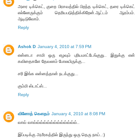
அரை டிக்கெட், குறை பிரசவத்தில் பிறந்த டிக்கெட், தரை டிக்கெட்
எல்லோருக்கும் தெரியபடுத்திக்கிறேன்.ஆட்டம் ஆரம்பம்.
ஆடிடுவோம்.
Reply
Ashok D
January 4, 2010 at 7:59 PM
என்னடா சாமி ஒரு எழவும் புரியமாட்டேங்குது.. இதுக்கு என்
கவிதைகளே தேவலாம் போலயிருக்கு...
சரி இங்க என்னத்தான் நடக்குது...
கும்மி ஸ்டாட்ஸ்...
Reply
வினோத் கெளதம்
January 4, 2010 at 8:08 PM
வாவ் வாவ்வ்வ்வ்வ்வ்வ்வ்வ்வ்வ்வ்வ்..
இப்படிக்கு அமீரகத்தில் இருந்து ஒரு தெரு நாய்..:)