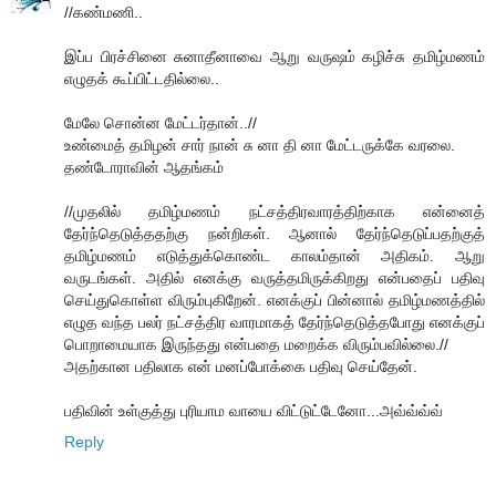
//கண்மணி..
இப்ப பிரச்சினை சுனாதீனாவை ஆறு வருஷம் கழிச்சு தமிழ்மணம்
எழுதக் கூப்பிட்டதில்லை..
மேலே சொன்ன மேட்டர்தான்..//
உண்மைத் தமிழன் சார் நான் சு னா தி னா மேட்டருக்கே வரலை.
தண்டோராவின் ஆதங்கம்
//முதலில் தமிழ்மணம் நட்சத்திரவாரத்திற்காக என்னைத்
தேர்ந்தெடுத்ததற்கு நன்றிகள். ஆனால் தேர்ந்தெடுப்பதற்குத்
தமிழ்மணம் எடுத்துக்கொண்ட காலம்தான் அதிகம். ஆறு
வருடங்கள். அதில் எனக்கு வருத்தமிருக்கிறது என்பதைப் பதிவு
செய்துகொள்ள விரும்புகிறேன். எனக்குப் பின்னால் தமிழ்மணத்தில்
எழுத வந்த பலர் நட்சத்திர வாரமாகத் தேர்ந்தெடுத்தபோது எனக்குப்
பொறாமையாக இருந்தது என்பதை மறைக்க விரும்பவில்லை.//
அதற்கான பதிலாக என் மனப்போக்கை பதிவு செய்தேன்.
பதிவின் உள்குத்து புரியாம வாயை விட்டுட்டேனோ...அவ்வ்வ்வ்
Reply