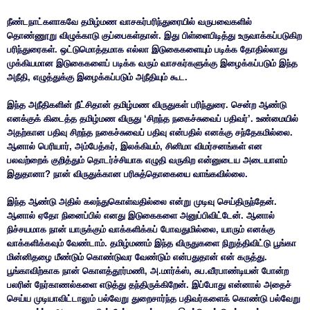
நீண்டநாட்களாகவே தமிழ்மண வாசகர்பரிந்துரையில் வருபவைகளில்
தொண்ணூறு விழுக்காடு குப்பைகள்தான். இது பிள்ளைபிடித்து உருவாக்கப்படுகிற
பரிந்துரைகள். ஒட்டுமொத்தமாக எல்லா இடுகைகளையும் படிக்க தோதில்லாது
முக்கியமான இடுகைகளைப் படிக்க வரும் வாசகர்களுக்கு இழைக்கப்படும் இந்த
அநீதி, எழுத்துக்கு இழைக்கப்படும் அநீதியும் கூட.
இந்த அநீதிகளின் நீட்சிதான் தமிழ்மண விருதுகள் பரிந்துரை. சென்ற ஆண்டு
எனக்குக் கிடைத்த தமிழ்மண விருது ‘சிறந்த நகைச்சுவைப் பதிவர்’. உண்மையில்
அதற்கான பதிவு சிறந்த நகைச்சுவைப் பதிவு என்பதில் எனக்கு சந்தேகமில்லை.
ஆனால் பெரியார், அம்பேத்கர், இலக்கியம், சினிமா விமர்சனங்கள் என
பலவற்றைக் குறித்தும் தொடர்ச்சியாக எழுதி வருகிற என்னுடைய அடையாளம்
இதுதானா? நான் விருதுக்கான பரிசுத்தொகையை வாங்கவில்லை.
இந்த ஆண்டு அதில் கலந்துகொள்வதில்லை என்று முடிவு செய்திருந்தேன்.
ஆனால் ஏதோ நினைப்பில் எனது இடுகைகளை அனுப்பிவிட்டேன். ஆனால்
நிச்சயமாக நான் யாருக்கும் வாக்களிக்கப் போவதுமில்லை, யாரும் எனக்கு
வாக்களிக்கவும் வேண்டாம். தமிழ்மணம் இந்த விருதுகளை நிறுத்திவிட்டு பூங்கா
மின்னிதழை மீண்டும் கொண்டுவர வேண்டும் என்பதுதான் என் கருத்து.
பூங்காவிற்காக நான் கொளத்தூர்மணி, அ.மார்க்ஸ், சுப.வீரபாண்டியன் போன்ற
பலரின் நேர்காணல்களை எடுத்து தந்திருக்கிறேன். இப்போது என்னால் அதைச்
செய்ய முடியாவிட்டாலும் பல்வேறு துறைசார்ந்த பதிவர்களைக் கொண்டு பல்வேறு