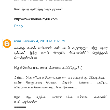
கோபத்தை தவிர்த்து தொடருங்கள்.
http://www.manalkayiru.com
Reply
பாலா
January 4, 2010 at 9:02 PM
//அதை கிளிக் பண்ணால் என் பெயர் வருகிறது!!. எந்த அரை
டிக்கெட் இந்த சைபர் கிரைமில் ஸ்பெஷலிஸ்ட்? தெரிந்தால்
சொல்லுங்கள்.///
இதுக்கெல்லாமா.. சைபர் க்ரைமை கூப்பிடுறது? :)
அங்க.. அனானியா கமெண்ட் பண்ண வசதியிருக்கு. அப்படின்னா..
நாமே வேணுங்கற பெயரை அடிச்சி.. லிங்க்கா.. யாரோட
ப்ரொஃபைலை வேணும்னாலும் கொடுக்கலாம்.
தோ.. கீழ பாருங்க.. ‘யாரோ’ உங்க பேர்லயே.. கமெண்ட்
போட்டிருக்காங்க.
======