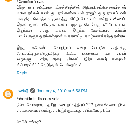
/ சொறிநாய் said...
இந்த வார தமிழ்மண நட்சத்திரத்தின் அதிகபிரசங்கித்தனம்தான்
மேலே நீங்கள் கண்டது. நாய்சண்டையில் நானும் ஒரு நாயாய் என்
பங்குக்கு கொஞ்சம் குலைத்து விட்டு போகலாம் என்று எண்ணம்.
இதன் மூலம் பதிவுலக நண்பர்களுக்கு சொல்வது வீட்டு நாயாக
இருங்கள். தெரு நாயாக இருக்க வேண்டாம். உங்கள்
படைப்புகளுக்கு நீங்கள்தான் அத்தாரிட்டி. தமிழ்மணத்திற்கு நன்றி//
இந்த கமெண்ட் சொறிநாய் என்ற பெயரில் சு.தி.க்கு
போடப்பட்டிருக்கிறது.அதை கிளிக் பண்ணால் என் பெயர்
வருகிறது!!. எந்த அரை டிக்கெட் இந்த சைபர் கிரைமில்
ஸ்பெஷலிஸ்ட்? தெரிந்தால் சொல்லுங்கள்.
Reply
மணிஜி
January 4, 2010 at 6:58 PM
/shortfilmindia.com said...
நீங்க சொல்றவரா தமிழ் மண நட்சத்திரம்.??? நல்ல வேளை நீங்க
சொல்லைனா எனக்கு தெரிஞ்சிருக்காது.. நீங்களே..திரட்டி
கேபிள் சங்கர்//