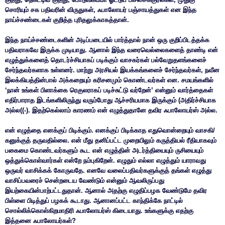
சொரியும் சக பதிவரின் விருதுகள், ஃபாலோயர் பஞ்சாயத்துகள் என இந்த
நாய்ச்சண்டைகள் குறித்த புரிதலுக்காகத்தான்.
இந்த நாய்ச்சண்டைகளின் அடிப்படையில் பார்த்தால் நான் ஒரு குறிப்பிடத்தக்க
பதிவராகவே இருக்க முடியாது. ஆனால் இந்த வரைவெல்லைகளைத் தாண்டி என்
எழுத்துக்களைத் தொடர்ச்சியாகப் படிக்கும் வாசகர்கள் பல்வேறுதளங்களைச்
சேர்ந்தவர்களாக உள்ளனர். மாற்று அரசியல் இயக்கங்களைச் சேர்ந்தவர்கள், நவீன
இலக்கியத்தின்பால் அக்கறையும் கரிசனமும் கொண்டவர்கள் என. சமயங்களில்
‘நான் உங்கள் பிளாக்கை ரெகுலராகப் படிச்சுட்டு வர்றேன்’ என்னும் வார்த்தைகள்
எதிர்பாராத இடங்களிலிருந்து வரும்போது ஆச்சரியமாக இருக்கும் (அதிர்ச்சியாக
அல்ல((-). இதற்கெல்லாம் காரணம் என் எழுத்துதானே தவிர ஃபாலோயர்ஸ் அல்ல.
என் எழுத்தை எனக்குப் பிடிக்கும். எனக்குப் பிடிக்காத எதுவொன்றையும் வாசகி/
கனுக்குத் தருவதில்லை. என் மீது தனிப்பட்ட முறையிலும் கருத்தியல் ரீதியாகவும்
பகைமை கொண்டவர்களும் கூட என் எழுத்தின் அடர்த்தியையும் ருசியையும்
ஒத்துக்கொள்வார்கள் என்றே நம்புகிறேன். எழுதும் எல்லா எழுத்தும் யாராவது
ஒருவர் வாசிக்கக் கோருவதே. எனவே வலைப்பதிவர்களுக்குத் தங்கள் எழுத்து
வாசிப்பவரைச் சென்றடைய வேண்டும் என்னும் ஆவலிருப்பது
இயற்கையின்பாற்பட்டதுதான். ஆனால் அதற்கு எழுதிப்பழக வேண்டுமே தவிர
பிள்ளை பிடித்துப் பழகக் கூடாது. ஆனானப்பட்ட காந்திக்கே நாட்டில்
சொல்லிக்கொள்கிறமாதிரி ஃபாலோயர்ஸ் கிடையாது. உங்களுக்கு எதற்கு
இத்தனை ஃபாலோயர்கள்?