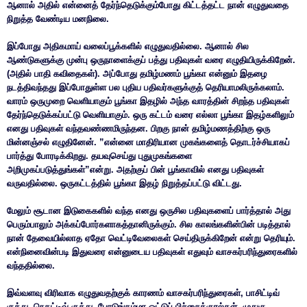
ஆனால் அதில் என்னைத் தேர்ந்தெடுக்கும்போது கிட்டத்தட்ட நான் எழுதுவதை
நிறுத்த வேண்டிய மனநிலை.
இப்போது அதிகமாய் வலைப்பூக்களில் எழுதுவதில்லை. ஆனால் சில
ஆண்டுகளுக்கு முன்பு ஒருநாளைக்குப் பத்து பதிவுகள் வரை எழுதியிருக்கிறேன்.
(அதில் பாதி கவிதைகள்). அப்போது தமிழ்மணம் பூங்கா என்னும் இதழை
நடத்திவந்தது இப்போதுள்ள பல புதிய பதிவர்களுக்குத் தெரியாமலிருக்கலாம்.
வாரம் ஒருமுறை வெளியாகும் பூங்கா இதழில் அந்த வாரத்தின் சிறந்த பதிவுகள்
தேர்ந்தெடுக்கப்பட்டு வெளியாகும். ஒரு கட்டம் வரை எல்லா பூங்கா இதழ்களிலும்
எனது பதிவுகள் வந்தவண்ணமிருந்தன. பிறகு நான் தமிழ்மணத்திற்கு ஒரு
மின்னஞ்சல் எழுதினேன். ”என்னை மாதிரியான முகங்களைத் தொடர்ச்சியாகப்
பார்த்து போரடிக்கிறது. தயவுசெய்து புதுமுகங்களை
அறிமுகப்படுத்துங்கள்”என்று. அதற்குப் பின் பூங்காவில் எனது பதிவுகள்
வருவதில்லை. ஒருகட்டத்தில் பூங்கா இதழ் நிறுத்தப்பட்டு விட்டது.
மேலும் சூடான இடுகைகளில் வந்த எனது ஒருசில பதிவுகளைப் பார்த்தால் அது
பெரும்பாலும் அக்கப்போர்களாகத்தானிருக்கும். சில காலங்களின்பின் படித்தால்
நான் தேவையில்லாத ஏதோ வெட்டிவேலைகள் செய்திருக்கிறேன் என்று தெரியும்.
என்நினைவின்படி இதுவரை என்னுடைய பதிவுகள் எதுவும் வாசகர்பரிந்துரைகளில்
வந்ததில்லை.
இவ்வளவு விரிவாக எழுதுவதற்குக் காரணம் வாசகர்பரிந்துரைகள், பாசிட்டிவ்
குத்து, நெகட்டிவ் குத்து, போடுங்கம்மா ஓட்டுப் பிச்சைக்குரல்கள், முதுகு