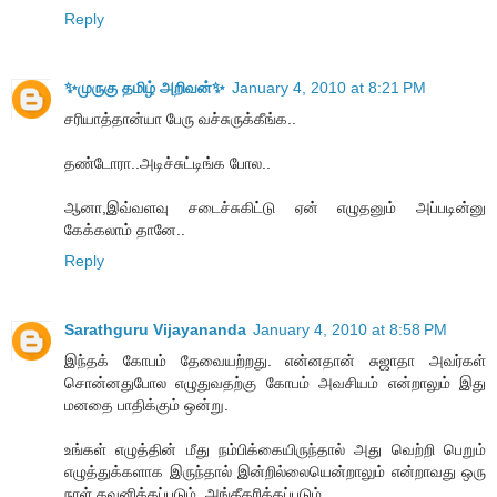
Reply
✨முருகு தமிழ் அறிவன்✨
January 4, 2010 at 8:21 PM
சரியாத்தான்யா பேரு வச்சுருக்கீங்க..
தண்டோரா..அடிச்சுட்டிங்க போல..
ஆனா,இவ்வளவு சடைச்சுகிட்டு ஏன் எழுதனும் அப்படின்னு
கேக்கலாம் தானே..
Reply
Sarathguru Vijayananda
January 4, 2010 at 8:58 PM
இந்தக் கோபம் தேவையற்றது. என்னதான் சுஜாதா அவர்கள்
சொன்னதுபோல எழுதுவதற்கு கோபம் அவசியம் என்றாலும் இது
மனதை பாதிக்கும் ஒன்று.
உங்கள் எழுத்தின் மீது நம்பிக்கையிருந்தால் அது வெற்றி பெறும்
எழுத்துக்களாக இருந்தால் இன்றில்லையென்றாலும் என்றாவது ஒரு
நாள் கவனிக்கப்படும், அங்கீகரிக்கப்படும்.