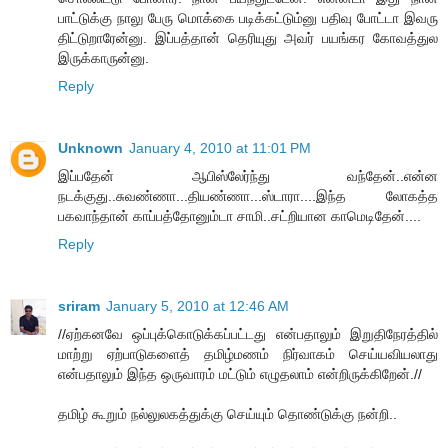
பாட்டுக்கு நாலு பேரு மொக்கை படிக்கட்டும்னு பதிவு போட்டா இவரு
திட்டுறாரேன்னு. இப்பத்தான் தெரியுது அவர் பயங்கர கோவத்துல
இருக்காருன்னு.
Reply
Unknown
January 4, 2010 at 11:01 PM
இப்பதேன் ஆபிஸ்லேர்ந்து வந்தேன்..என்ன
நடக்குது..சுவண்ணா...தியண்ணா...ஸ்டாரா....இந்த லோகத்த
பகவாந்தான் காப்பத்தோனும்டா சாமி..சட்றியான காமெடிதேன்....
Reply
sriram
January 5, 2010 at 12:46 AM
//ஏற்கனவே ஒப்புக்கொடுக்கப்பட்டது என்பதாலும் இறுதிநேரத்தில்
மாற்று ஏற்பாடுகளைத் தமிழ்மணம் நிர்வாகம் செய்யவியலாது
என்பதாலும் இந்த ஒருவாரம் மட்டும் எழுதலாம் என்றிருக்கிறேன்.//
தமிழ் கூறும் நல்லுலகத்துக்கு செய்யும் தொண்டுக்கு நன்றி..