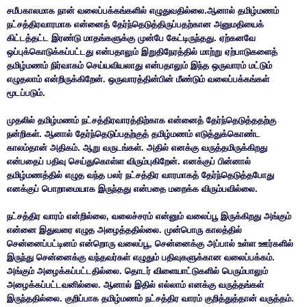
சமீபகாலமாக நான் வலைப்பக்கங்களில் எழுதுவதில்லை.ஆனால் தமிழ்மணம்
நட்சத்திரவாரமாக என்னைத் தேர்ந்தெடுத்திருப்பதற்கான அனுமதியைக்
கிட்டத்தட்ட இரண்டு மாதங்களுக்கு முன்பே கேட்டிருந்தது. ஏற்கனவே
ஒப்புக்கொடுக்கப்பட்டது என்பதாலும் இறுதிநேரத்தில் மாற்று ஏற்பாடுகளைத்
தமிழ்மணம் நிர்வாகம் செய்யவியலாது என்பதாலும் இந்த ஒருவாரம் மட்டும்
எழுதலாம் என்றிருக்கிறேன். ஒருவாரத்தின்பின் மீண்டும் வலைப்பக்கங்கள்
மூடப்படும்.
முதலில் தமிழ்மணம் நட்சத்திரவாரத்திற்காக என்னைத் தேர்ந்தெடுத்ததற்கு
நன்றிகள். ஆனால் தேர்ந்தெடுப்பதற்குத் தமிழ்மணம் எடுத்துக்கொண்ட
காலம்தான் அதிகம். ஆறு வருடங்கள். அதில் எனக்கு வருத்தமிருக்கிறது
என்பதைப் பதிவு செய்துகொள்ள விரும்புகிறேன். எனக்குப் பின்னால்
தமிழ்மணத்தில் எழுத வந்த பலர் நட்சத்திர வாரமாகத் தேர்ந்தெடுத்தபோது
எனக்குப் பொறாமையாக இருந்தது என்பதை மறைக்க விரும்பவில்லை.
நட்சத்திர வாரம் என்றில்லை, வலைச்சரம் என்னும் வலைப்பூ இருக்கிறது அங்கும்
என்னை இதுவரை எழுத அழைத்ததில்லை. முன்பொரு காலத்தில்
சென்னைப்பட்டினம் என்றொரு வலைப்பூ, சென்னைக்கு அப்பால் உள்ள ஊர்களில்
இருந்து சென்னைக்கு வந்தவர்கள் எழுதும் பதிவுகளுக்கான வலைப்பக்கம்.
அங்கும் அழைக்கப்பட்டதில்லை. தொடர் விளையாட்டுகளில் பெரும்பாலும்
அழைக்கப்பட்டவனில்லை. ஆனால் இதில் எல்லாம் எனக்கு வருத்தங்கள்
இருந்ததில்லை. குறிப்பாக தமிழ்மணம் நட்சத்திர வாரம் குறித்துத்தான் வருத்தம்.