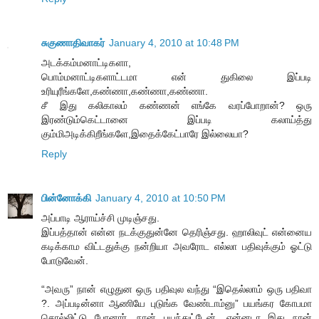
சுகுணாதிவாகர்
January 4, 2010 at 10:48 PM
அடக்கம்மனாட்டிகளா,
பொம்மனாட்டிகளாட்டமா என் துகிலை இப்படி
உரியுரீங்களே,கண்ணா,கண்ணா,கண்ணா.
சீ இது கலிகாலம் கண்ணன் எங்கே வரப்போறான்? ஒரு
இரண்டும்கெட்டானை இப்படி கலாய்த்து
கும்மிஅடிக்கிறீங்களே,இதைக்கேட்பாரே இல்லையா?
Reply
பின்னோக்கி
January 4, 2010 at 10:50 PM
அப்பாடி ஆராய்ச்சி முடிஞ்சது.
இப்பத்தான் என்ன நடக்குதுன்னே தெரிஞ்சது. ஹாலிவுட் என்னைய
கடிக்காம விட்டதுக்கு நன்றியா அவரோட எல்லா பதிவுக்கும் ஓட்டு
போடுவேன்.
“அவரு” நான் எழுதுன ஒரு பதிவுல வந்து “இதெல்லாம் ஒரு பதிவா
?. அப்படின்னா ஆணியே புடுங்க வேண்டாம்னு” பயங்கர கோபமா
சொல்லிட்டு போனார். நான் பயந்துட்டேன். என்னடா இது நான்