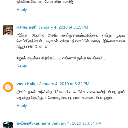
இவ்ளோ கோவம் வேணாமே மணிஜி..
Reply
ஈரோடு கதிர்
January 4, 2010 at 3:15 PM
//இந்த ஆண்டு அதில் கலந்துகொள்வதில்லை என்று முடிவு
செய்திருந்தேன். ஆனால் ஏதோ நினைப்பில் எனது இடுகைகளை
அனுப்பிவிட்டேன். //
ஜோக் அடிச்சா சிரிங்கப்பு.... என்னாத்துக்கு டென்சன்...
Reply
vasu balaji
January 4, 2010 at 3:32 PM
தினம் நான் எடுக்கிற பிச்சையில 4 பிச்ச களவாண்டு போற நாய்
எதுன்னு தெரிஞ்சா சொல்லுங்கப்பு. நான் சண்டை போடணும்.
Reply
கண்மணி/kanmani
January 4, 2010 at 3:34 PM