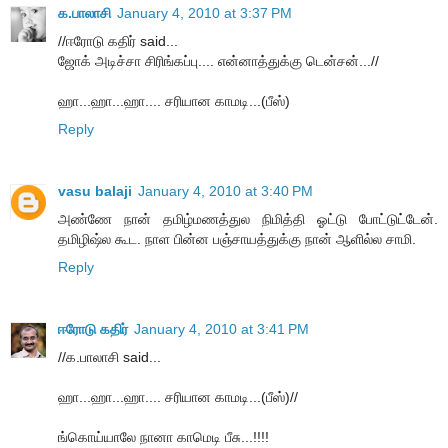
க.பாலாசி
January 4, 2010 at 3:37 PM
//ஈரோடு கதிர் said...
ஜோக் அடிச்சா சிரிங்கப்பு.... என்னாத்துக்கு டென்சன்...//
ஹா...ஹா...ஹா.... சரியான காமடி...(பீஸ்)
Reply
vasu balaji
January 4, 2010 at 3:40 PM
அண்ணே நான் தமிழ்மணத்துல நிமித்தி ஓட்டு போட்டுட்டேன்.
தமிழிஷ்ல கூட. நாள பின்ன பஞ்சாயத்துக்கு நான் ஆளில்ல சாமி.
Reply
ஈரோடு கதிர்
January 4, 2010 at 3:41 PM
//க.பாலாசி said...
ஹா...ஹா...ஹா.... சரியான காமடி...(பீஸ்)//
ங்கொய்யாலே நானா காமெடி பீசு...!!!!