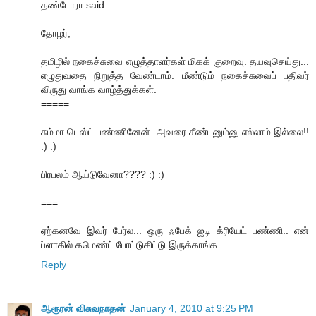
தண்டோரா said...
தோழர்,
தமிழில் நகைச்சுவை எழுத்தாளர்கள் மிகக் குறைவு. தயவுசெய்து...
எழுதுவதை நிறுத்த வேண்டாம். மீண்டும் நகைச்சுவைப் பதிவர்
விருது வாங்க வாழ்த்துக்கள்.
=====
சும்மா டெஸ்ட் பண்ணினேன். அவரை சீண்டனும்னு எல்லாம் இல்லை!!
:) :)
பிரபலம் ஆய்டுவேனா???? :) :)
===
ஏற்கனவே இவர் பேர்ல... ஒரு ஃபேக் ஐடி க்ரியேட் பண்ணி.. என்
ப்ளாகில் கமெண்ட் போட்டுகிட்டு இருக்காங்க.
Reply
ஆரூரன் விசுவநாதன்
January 4, 2010 at 9:25 PM