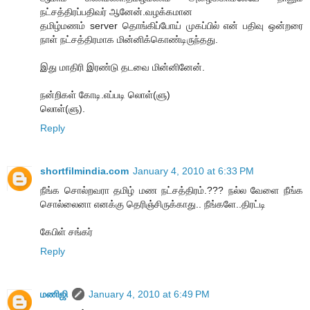
நட்சத்திரப்பதிவர் ஆனேன்.வழக்கமான
தமிழ்மணம் server தொங்கிப்போய் முகப்பில் என் பதிவு ஒன்றரை
நாள் நட்சத்திரமாக மின்னிக்கொண்டிருந்தது.
இது மாதிரி இரண்டு தடவை மின்னினேன்.
நன்றிகள் கோடி.எப்படி லொள்(ளு)
லொள்(ளு).
Reply
shortfilmindia.com
January 4, 2010 at 6:33 PM
நீங்க சொல்றவரா தமிழ் மண நட்சத்திரம்.??? நல்ல வேளை நீங்க
சொல்லைனா எனக்கு தெரிஞ்சிருக்காது.. நீங்களே..திரட்டி
கேபிள் சங்கர்
Reply
மணிஜி
January 4, 2010 at 6:49 PM