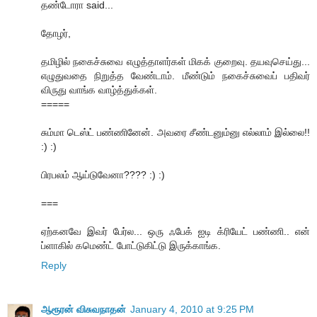
தண்டோரா said...
தோழர்,
தமிழில் நகைச்சுவை எழுத்தாளர்கள் மிகக் குறைவு. தயவுசெய்து...
எழுதுவதை நிறுத்த வேண்டாம். மீண்டும் நகைச்சுவைப் பதிவர்
விருது வாங்க வாழ்த்துக்கள்.
=====
சும்மா டெஸ்ட் பண்ணினேன். அவரை சீண்டனும்னு எல்லாம் இல்லை!!
:) :)
பிரபலம் ஆய்டுவேனா???? :) :)
===
ஏற்கனவே இவர் பேர்ல... ஒரு ஃபேக் ஐடி க்ரியேட் பண்ணி.. என்
ப்ளாகில் கமெண்ட் போட்டுகிட்டு இருக்காங்க.
Reply
ஆரூரன் விசுவநாதன்
January 4, 2010 at 9:25 PM