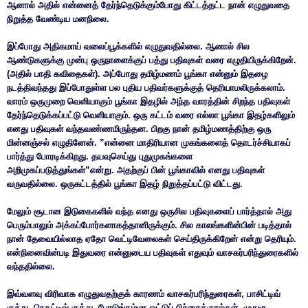
ஆனால் அதில் என்னைத் தேர்ந்தெடுக்கும்போது கிட்டத்தட்ட நான் எழுதுவதை
நிறுத்த வேண்டிய மனநிலை.
இப்போது அதிகமாய் வலைப்பூக்களில் எழுதுவதில்லை. ஆனால் சில
ஆண்டுகளுக்கு முன்பு ஒருநாளைக்குப் பத்து பதிவுகள் வரை எழுதியிருக்கிறேன்.
(அதில் பாதி கவிதைகள்). அப்போது தமிழ்மணம் பூங்கா என்னும் இதழை
நடத்திவந்தது இப்போதுள்ள பல புதிய பதிவர்களுக்குத் தெரியாமலிருக்கலாம்.
வாரம் ஒருமுறை வெளியாகும் பூங்கா இதழில் அந்த வாரத்தின் சிறந்த பதிவுகள்
தேர்ந்தெடுக்கப்பட்டு வெளியாகும். ஒரு கட்டம் வரை எல்லா பூங்கா இதழ்களிலும்
எனது பதிவுகள் வந்தவண்ணமிருந்தன. பிறகு நான் தமிழ்மணத்திற்கு ஒரு
மின்னஞ்சல் எழுதினேன். ”என்னை மாதிரியான முகங்களைத் தொடர்ச்சியாகப்
பார்த்து போரடிக்கிறது. தயவுசெய்து புதுமுகங்களை
அறிமுகப்படுத்துங்கள்”என்று. அதற்குப் பின் பூங்காவில் எனது பதிவுகள்
வருவதில்லை. ஒருகட்டத்தில் பூங்கா இதழ் நிறுத்தப்பட்டு விட்டது.
மேலும் சூடான இடுகைகளில் வந்த எனது ஒருசில பதிவுகளைப் பார்த்தால் அது
பெரும்பாலும் அக்கப்போர்களாகத்தானிருக்கும். சில காலங்களின்பின் படித்தால்
நான் தேவையில்லாத ஏதோ வெட்டிவேலைகள் செய்திருக்கிறேன் என்று தெரியும்.
என்நினைவின்படி இதுவரை என்னுடைய பதிவுகள் எதுவும் வாசகர்பரிந்துரைகளில்
வந்ததில்லை.
இவ்வளவு விரிவாக எழுதுவதற்குக் காரணம் வாசகர்பரிந்துரைகள், பாசிட்டிவ்
குத்து, நெகட்டிவ் குத்து, போடுங்கம்மா ஓட்டுப் பிச்சைக்குரல்கள், முதுகு