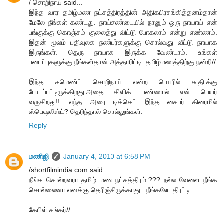
/ சொறிநாய் said...
இந்த வார தமிழ்மண நட்சத்திரத்தின் அதிகபிரசங்கித்தனம்தான்
மேலே நீங்கள் கண்டது. நாய்சண்டையில் நானும் ஒரு நாயாய் என்
பங்குக்கு கொஞ்சம் குலைத்து விட்டு போகலாம் என்று எண்ணம்.
இதன் மூலம் பதிவுலக நண்பர்களுக்கு சொல்வது வீட்டு நாயாக
இருங்கள். தெரு நாயாக இருக்க வேண்டாம். உங்கள்
படைப்புகளுக்கு நீங்கள்தான் அத்தாரிட்டி. தமிழ்மணத்திற்கு நன்றி//
இந்த கமெண்ட் சொறிநாய் என்ற பெயரில் சு.தி.க்கு
போடப்பட்டிருக்கிறது.அதை கிளிக் பண்ணால் என் பெயர்
வருகிறது!!. எந்த அரை டிக்கெட் இந்த சைபர் கிரைமில்
ஸ்பெஷலிஸ்ட்? தெரிந்தால் சொல்லுங்கள்.
Reply
மணிஜி
January 4, 2010 at 6:58 PM
/shortfilmindia.com said...
நீங்க சொல்றவரா தமிழ் மண நட்சத்திரம்.??? நல்ல வேளை நீங்க
சொல்லைனா எனக்கு தெரிஞ்சிருக்காது.. நீங்களே..திரட்டி
கேபிள் சங்கர்//