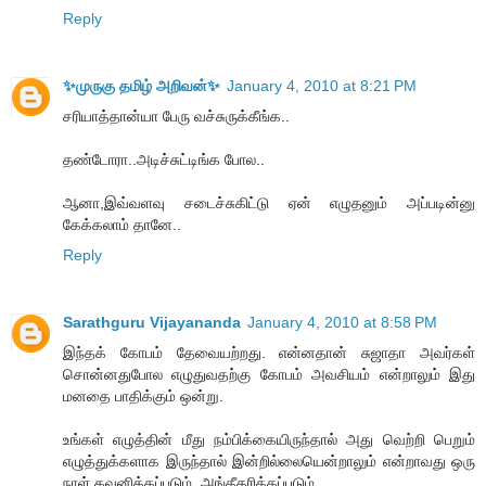
Reply
✨முருகு தமிழ் அறிவன்✨
January 4, 2010 at 8:21 PM
சரியாத்தான்யா பேரு வச்சுருக்கீங்க..
தண்டோரா..அடிச்சுட்டிங்க போல..
ஆனா,இவ்வளவு சடைச்சுகிட்டு ஏன் எழுதனும் அப்படின்னு
கேக்கலாம் தானே..
Reply
Sarathguru Vijayananda
January 4, 2010 at 8:58 PM
இந்தக் கோபம் தேவையற்றது. என்னதான் சுஜாதா அவர்கள்
சொன்னதுபோல எழுதுவதற்கு கோபம் அவசியம் என்றாலும் இது
மனதை பாதிக்கும் ஒன்று.
உங்கள் எழுத்தின் மீது நம்பிக்கையிருந்தால் அது வெற்றி பெறும்
எழுத்துக்களாக இருந்தால் இன்றில்லையென்றாலும் என்றாவது ஒரு
நாள் கவனிக்கப்படும், அங்கீகரிக்கப்படும்.