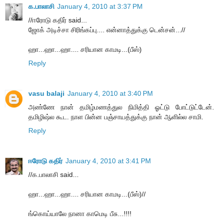
க.பாலாசி
January 4, 2010 at 3:37 PM
//ஈரோடு கதிர் said...
ஜோக் அடிச்சா சிரிங்கப்பு.... என்னாத்துக்கு டென்சன்...//
ஹா...ஹா...ஹா.... சரியான காமடி...(பீஸ்)
Reply
vasu balaji
January 4, 2010 at 3:40 PM
அண்ணே நான் தமிழ்மணத்துல நிமித்தி ஓட்டு போட்டுட்டேன்.
தமிழிஷ்ல கூட. நாள பின்ன பஞ்சாயத்துக்கு நான் ஆளில்ல சாமி.
Reply
ஈரோடு கதிர்
January 4, 2010 at 3:41 PM
//க.பாலாசி said...
ஹா...ஹா...ஹா.... சரியான காமடி...(பீஸ்)//
ங்கொய்யாலே நானா காமெடி பீசு...!!!!