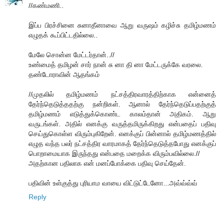
//கண்மணி..
இப்ப பிரச்சினை சுனாதீனாவை ஆறு வருஷம் கழிச்சு தமிழ்மணம்
எழுதக் கூப்பிட்டதில்லை..
மேலே சொன்ன மேட்டர்தான்..//
உண்மைத் தமிழன் சார் நான் சு னா தி னா மேட்டருக்கே வரலை.
தண்டோராவின் ஆதங்கம்
//முதலில் தமிழ்மணம் நட்சத்திரவாரத்திற்காக என்னைத்
தேர்ந்தெடுத்ததற்கு நன்றிகள். ஆனால் தேர்ந்தெடுப்பதற்குத்
தமிழ்மணம் எடுத்துக்கொண்ட காலம்தான் அதிகம். ஆறு
வருடங்கள். அதில் எனக்கு வருத்தமிருக்கிறது என்பதைப் பதிவு
செய்துகொள்ள விரும்புகிறேன். எனக்குப் பின்னால் தமிழ்மணத்தில்
எழுத வந்த பலர் நட்சத்திர வாரமாகத் தேர்ந்தெடுத்தபோது எனக்குப்
பொறாமையாக இருந்தது என்பதை மறைக்க விரும்பவில்லை.//
அதற்கான பதிலாக என் மனப்போக்கை பதிவு செய்தேன்.
பதிவின் உள்குத்து புரியாம வாயை விட்டுட்டேனோ...அவ்வ்வ்வ்
Reply