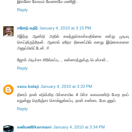
இவ்ளோ கோவம் வேணாமே மணிஜி..
Reply
ஈரோடு கதிர்
January 4, 2010 at 3:15 PM
//இந்த ஆண்டு அதில் கலந்துகொள்வதில்லை என்று முடிவு
செய்திருந்தேன். ஆனால் ஏதோ நினைப்பில் எனது இடுகைகளை
அனுப்பிவிட்டேன். //
ஜோக் அடிச்சா சிரிங்கப்பு.... என்னாத்துக்கு டென்சன்...
Reply
vasu balaji
January 4, 2010 at 3:32 PM
தினம் நான் எடுக்கிற பிச்சையில 4 பிச்ச களவாண்டு போற நாய்
எதுன்னு தெரிஞ்சா சொல்லுங்கப்பு. நான் சண்டை போடணும்.
Reply
கண்மணி/kanmani
January 4, 2010 at 3:34 PM