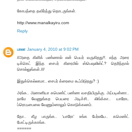
கோபத்தை தவிர்த்து தொடருங்கள்.
http://www.manalkayiru.com
Reply
பாலா
January 4, 2010 at 9:02 PM
//அதை கிளிக் பண்ணால் என் பெயர் வருகிறது!!. எந்த அரை
டிக்கெட் இந்த சைபர் கிரைமில் ஸ்பெஷலிஸ்ட்? தெரிந்தால்
சொல்லுங்கள்.///
இதுக்கெல்லாமா.. சைபர் க்ரைமை கூப்பிடுறது? :)
அங்க.. அனானியா கமெண்ட் பண்ண வசதியிருக்கு. அப்படின்னா..
நாமே வேணுங்கற பெயரை அடிச்சி.. லிங்க்கா.. யாரோட
ப்ரொஃபைலை வேணும்னாலும் கொடுக்கலாம்.
தோ.. கீழ பாருங்க.. ‘யாரோ’ உங்க பேர்லயே.. கமெண்ட்
போட்டிருக்காங்க.
======