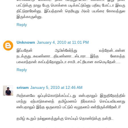
பாட்டுக்கு நாலு பேரு மொக்கை படிக்கட்டும்னு பதிவு போட்டா இவரு
திட்டுறாரேன்னு. இப்பத்தான் தெரியுது அவர் பயங்கர கோவத்துல
இருக்காருன்னு.
Reply
Unknown
January 4, 2010 at 11:01 PM
இப்பதேன் ஆபிஸ்லேர்ந்து வந்தேன்..என்ன
நடக்குது..சுவண்ணா...தியண்ணா...ஸ்டாரா....இந்த லோகத்த
பகவாந்தான் காப்பத்தோனும்டா சாமி..சட்றியான காமெடிதேன்....
Reply
sriram
January 5, 2010 at 12:46 AM
//ஏற்கனவே ஒப்புக்கொடுக்கப்பட்டது என்பதாலும் இறுதிநேரத்தில்
மாற்று ஏற்பாடுகளைத் தமிழ்மணம் நிர்வாகம் செய்யவியலாது
என்பதாலும் இந்த ஒருவாரம் மட்டும் எழுதலாம் என்றிருக்கிறேன்.//
தமிழ் கூறும் நல்லுலகத்துக்கு செய்யும் தொண்டுக்கு நன்றி..