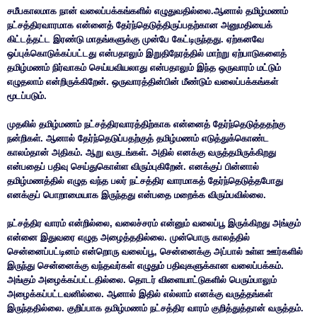
சமீபகாலமாக நான் வலைப்பக்கங்களில் எழுதுவதில்லை.ஆனால் தமிழ்மணம்
நட்சத்திரவாரமாக என்னைத் தேர்ந்தெடுத்திருப்பதற்கான அனுமதியைக்
கிட்டத்தட்ட இரண்டு மாதங்களுக்கு முன்பே கேட்டிருந்தது. ஏற்கனவே
ஒப்புக்கொடுக்கப்பட்டது என்பதாலும் இறுதிநேரத்தில் மாற்று ஏற்பாடுகளைத்
தமிழ்மணம் நிர்வாகம் செய்யவியலாது என்பதாலும் இந்த ஒருவாரம் மட்டும்
எழுதலாம் என்றிருக்கிறேன். ஒருவாரத்தின்பின் மீண்டும் வலைப்பக்கங்கள்
மூடப்படும்.
முதலில் தமிழ்மணம் நட்சத்திரவாரத்திற்காக என்னைத் தேர்ந்தெடுத்ததற்கு
நன்றிகள். ஆனால் தேர்ந்தெடுப்பதற்குத் தமிழ்மணம் எடுத்துக்கொண்ட
காலம்தான் அதிகம். ஆறு வருடங்கள். அதில் எனக்கு வருத்தமிருக்கிறது
என்பதைப் பதிவு செய்துகொள்ள விரும்புகிறேன். எனக்குப் பின்னால்
தமிழ்மணத்தில் எழுத வந்த பலர் நட்சத்திர வாரமாகத் தேர்ந்தெடுத்தபோது
எனக்குப் பொறாமையாக இருந்தது என்பதை மறைக்க விரும்பவில்லை.
நட்சத்திர வாரம் என்றில்லை, வலைச்சரம் என்னும் வலைப்பூ இருக்கிறது அங்கும்
என்னை இதுவரை எழுத அழைத்ததில்லை. முன்பொரு காலத்தில்
சென்னைப்பட்டினம் என்றொரு வலைப்பூ, சென்னைக்கு அப்பால் உள்ள ஊர்களில்
இருந்து சென்னைக்கு வந்தவர்கள் எழுதும் பதிவுகளுக்கான வலைப்பக்கம்.
அங்கும் அழைக்கப்பட்டதில்லை. தொடர் விளையாட்டுகளில் பெரும்பாலும்
அழைக்கப்பட்டவனில்லை. ஆனால் இதில் எல்லாம் எனக்கு வருத்தங்கள்
இருந்ததில்லை. குறிப்பாக தமிழ்மணம் நட்சத்திர வாரம் குறித்துத்தான் வருத்தம்.