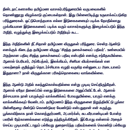
நீண்டநாட்களாகவே தமிழ்மண வாசகர்பரிந்துரையில் வருபவைகளில்
தொண்ணூறு விழுக்காடு குப்பைகள்தான். இது பிள்ளைபிடித்து உருவாக்கப்படுகிற
பரிந்துரைகள். ஒட்டுமொத்தமாக எல்லா இடுகைகளையும் படிக்க தோதில்லாது
முக்கியமான இடுகைகளைப் படிக்க வரும் வாசகர்களுக்கு இழைக்கப்படும் இந்த
அநீதி, எழுத்துக்கு இழைக்கப்படும் அநீதியும் கூட.
இந்த அநீதிகளின் நீட்சிதான் தமிழ்மண விருதுகள் பரிந்துரை. சென்ற ஆண்டு
எனக்குக் கிடைத்த தமிழ்மண விருது ‘சிறந்த நகைச்சுவைப் பதிவர்’. உண்மையில்
அதற்கான பதிவு சிறந்த நகைச்சுவைப் பதிவு என்பதில் எனக்கு சந்தேகமில்லை.
ஆனால் பெரியார், அம்பேத்கர், இலக்கியம், சினிமா விமர்சனங்கள் என
பலவற்றைக் குறித்தும் தொடர்ச்சியாக எழுதி வருகிற என்னுடைய அடையாளம்
இதுதானா? நான் விருதுக்கான பரிசுத்தொகையை வாங்கவில்லை.
இந்த ஆண்டு அதில் கலந்துகொள்வதில்லை என்று முடிவு செய்திருந்தேன்.
ஆனால் ஏதோ நினைப்பில் எனது இடுகைகளை அனுப்பிவிட்டேன். ஆனால்
நிச்சயமாக நான் யாருக்கும் வாக்களிக்கப் போவதுமில்லை, யாரும் எனக்கு
வாக்களிக்கவும் வேண்டாம். தமிழ்மணம் இந்த விருதுகளை நிறுத்திவிட்டு பூங்கா
மின்னிதழை மீண்டும் கொண்டுவர வேண்டும் என்பதுதான் என் கருத்து.
பூங்காவிற்காக நான் கொளத்தூர்மணி, அ.மார்க்ஸ், சுப.வீரபாண்டியன் போன்ற
பலரின் நேர்காணல்களை எடுத்து தந்திருக்கிறேன். இப்போது என்னால் அதைச்
செய்ய முடியாவிட்டாலும் பல்வேறு துறைசார்ந்த பதிவர்களைக் கொண்டு பல்வேறு