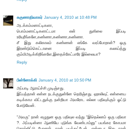
சுகுணாதிவாகர்
January 4, 2010 at 10:48 PM
அடக்கம்மனாட்டிகளா,
பொம்மனாட்டிகளாட்டமா என் துகிலை இப்படி
உரியுரீங்களே,கண்ணா,கண்ணா,கண்ணா.
சீ இது கலிகாலம் கண்ணன் எங்கே வரப்போறான்? ஒரு
இரண்டும்கெட்டானை இப்படி கலாய்த்து
கும்மிஅடிக்கிறீங்களே,இதைக்கேட்பாரே இல்லையா?
Reply
பின்னோக்கி
January 4, 2010 at 10:50 PM
அப்பாடி ஆராய்ச்சி முடிஞ்சது.
இப்பத்தான் என்ன நடக்குதுன்னே தெரிஞ்சது. ஹாலிவுட் என்னைய
கடிக்காம விட்டதுக்கு நன்றியா அவரோட எல்லா பதிவுக்கும் ஓட்டு
போடுவேன்.
“அவரு” நான் எழுதுன ஒரு பதிவுல வந்து “இதெல்லாம் ஒரு பதிவா
?. அப்படின்னா ஆணியே புடுங்க வேண்டாம்னு” பயங்கர கோபமா
சொல்லிட்டு போனார். நான் பயந்துட்டேன். என்னடா இது நான்