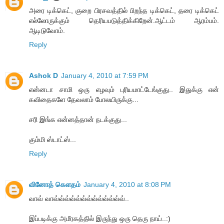
அரை டிக்கெட், குறை பிரசவத்தில் பிறந்த டிக்கெட், தரை டிக்கெட்
எல்லோருக்கும் தெரியபடுத்திக்கிறேன்.ஆட்டம் ஆரம்பம்.
ஆடிடுவோம்.
Reply
Ashok D
January 4, 2010 at 7:59 PM
என்னடா சாமி ஒரு எழவும் புரியமாட்டேங்குது.. இதுக்கு என்
கவிதைகளே தேவலாம் போலயிருக்கு...
சரி இங்க என்னத்தான் நடக்குது...
கும்மி ஸ்டாட்ஸ்...
Reply
வினோத் கெளதம்
January 4, 2010 at 8:08 PM
வாவ் வாவ்வ்வ்வ்வ்வ்வ்வ்வ்வ்வ்வ்வ்..
இப்படிக்கு அமீரகத்தில் இருந்து ஒரு தெரு நாய்..:)