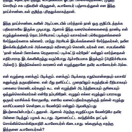
சொரியும் சக பதிவரின் விருதுகள், ஃபாலோயர் பஞ்சாயத்துகள் என இந்த
நாய்ச்சண்டைகள் குறித்த புரிதலுக்காகத்தான்.
இந்த நாய்ச்சண்டைகளின் அடிப்படையில் பார்த்தால் நான் ஒரு குறிப்பிடத்தக்க
பதிவராகவே இருக்க முடியாது. ஆனால் இந்த வரைவெல்லைகளைத் தாண்டி என்
எழுத்துக்களைத் தொடர்ச்சியாகப் படிக்கும் வாசகர்கள் பல்வேறுதளங்களைச்
சேர்ந்தவர்களாக உள்ளனர். மாற்று அரசியல் இயக்கங்களைச் சேர்ந்தவர்கள், நவீன
இலக்கியத்தின்பால் அக்கறையும் கரிசனமும் கொண்டவர்கள் என. சமயங்களில்
‘நான் உங்கள் பிளாக்கை ரெகுலராகப் படிச்சுட்டு வர்றேன்’ என்னும் வார்த்தைகள்
எதிர்பாராத இடங்களிலிருந்து வரும்போது ஆச்சரியமாக இருக்கும் (அதிர்ச்சியாக
அல்ல((-). இதற்கெல்லாம் காரணம் என் எழுத்துதானே தவிர ஃபாலோயர்ஸ் அல்ல.
என் எழுத்தை எனக்குப் பிடிக்கும். எனக்குப் பிடிக்காத எதுவொன்றையும் வாசகி/
கனுக்குத் தருவதில்லை. என் மீது தனிப்பட்ட முறையிலும் கருத்தியல் ரீதியாகவும்
பகைமை கொண்டவர்களும் கூட என் எழுத்தின் அடர்த்தியையும் ருசியையும்
ஒத்துக்கொள்வார்கள் என்றே நம்புகிறேன். எழுதும் எல்லா எழுத்தும் யாராவது
ஒருவர் வாசிக்கக் கோருவதே. எனவே வலைப்பதிவர்களுக்குத் தங்கள் எழுத்து
வாசிப்பவரைச் சென்றடைய வேண்டும் என்னும் ஆவலிருப்பது
இயற்கையின்பாற்பட்டதுதான். ஆனால் அதற்கு எழுதிப்பழக வேண்டுமே தவிர
பிள்ளை பிடித்துப் பழகக் கூடாது. ஆனானப்பட்ட காந்திக்கே நாட்டில்
சொல்லிக்கொள்கிறமாதிரி ஃபாலோயர்ஸ் கிடையாது. உங்களுக்கு எதற்கு
இத்தனை ஃபாலோயர்கள்?