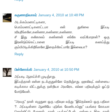
சுகுணாதிவாகர்
January 4, 2010 at 10:48 PM
அடக்கம்மனாட்டிகளா,
பொம்மனாட்டிகளாட்டமா என் துகிலை இப்படி
உரியுரீங்களே,கண்ணா,கண்ணா,கண்ணா.
சீ இது கலிகாலம் கண்ணன் எங்கே வரப்போறான்? ஒரு
இரண்டும்கெட்டானை இப்படி கலாய்த்து
கும்மிஅடிக்கிறீங்களே,இதைக்கேட்பாரே இல்லையா?
Reply
பின்னோக்கி
January 4, 2010 at 10:50 PM
அப்பாடி ஆராய்ச்சி முடிஞ்சது.
இப்பத்தான் என்ன நடக்குதுன்னே தெரிஞ்சது. ஹாலிவுட் என்னைய
கடிக்காம விட்டதுக்கு நன்றியா அவரோட எல்லா பதிவுக்கும் ஓட்டு
போடுவேன்.
“அவரு” நான் எழுதுன ஒரு பதிவுல வந்து “இதெல்லாம் ஒரு பதிவா
?. அப்படின்னா ஆணியே புடுங்க வேண்டாம்னு” பயங்கர கோபமா
சொல்லிட்டு போனார். நான் பயந்துட்டேன். என்னடா இது நான்