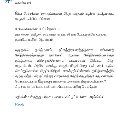
//கண்மணி..
இப்ப பிரச்சினை சுனாதீனாவை ஆறு வருஷம் கழிச்சு தமிழ்மணம்
எழுதக் கூப்பிட்டதில்லை..
மேலே சொன்ன மேட்டர்தான்..//
உண்மைத் தமிழன் சார் நான் சு னா தி னா மேட்டருக்கே வரலை.
தண்டோராவின் ஆதங்கம்
//முதலில் தமிழ்மணம் நட்சத்திரவாரத்திற்காக என்னைத்
தேர்ந்தெடுத்ததற்கு நன்றிகள். ஆனால் தேர்ந்தெடுப்பதற்குத்
தமிழ்மணம் எடுத்துக்கொண்ட காலம்தான் அதிகம். ஆறு
வருடங்கள். அதில் எனக்கு வருத்தமிருக்கிறது என்பதைப் பதிவு
செய்துகொள்ள விரும்புகிறேன். எனக்குப் பின்னால் தமிழ்மணத்தில்
எழுத வந்த பலர் நட்சத்திர வாரமாகத் தேர்ந்தெடுத்தபோது எனக்குப்
பொறாமையாக இருந்தது என்பதை மறைக்க விரும்பவில்லை.//
அதற்கான பதிலாக என் மனப்போக்கை பதிவு செய்தேன்.
பதிவின் உள்குத்து புரியாம வாயை விட்டுட்டேனோ...அவ்வ்வ்வ்
Reply