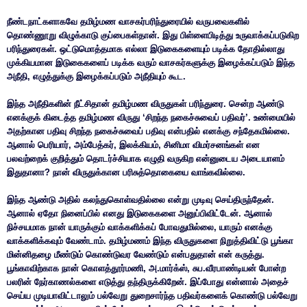
நீண்டநாட்களாகவே தமிழ்மண வாசகர்பரிந்துரையில் வருபவைகளில்
தொண்ணூறு விழுக்காடு குப்பைகள்தான். இது பிள்ளைபிடித்து உருவாக்கப்படுகிற
பரிந்துரைகள். ஒட்டுமொத்தமாக எல்லா இடுகைகளையும் படிக்க தோதில்லாது
முக்கியமான இடுகைகளைப் படிக்க வரும் வாசகர்களுக்கு இழைக்கப்படும் இந்த
அநீதி, எழுத்துக்கு இழைக்கப்படும் அநீதியும் கூட.
இந்த அநீதிகளின் நீட்சிதான் தமிழ்மண விருதுகள் பரிந்துரை. சென்ற ஆண்டு
எனக்குக் கிடைத்த தமிழ்மண விருது ‘சிறந்த நகைச்சுவைப் பதிவர்’. உண்மையில்
அதற்கான பதிவு சிறந்த நகைச்சுவைப் பதிவு என்பதில் எனக்கு சந்தேகமில்லை.
ஆனால் பெரியார், அம்பேத்கர், இலக்கியம், சினிமா விமர்சனங்கள் என
பலவற்றைக் குறித்தும் தொடர்ச்சியாக எழுதி வருகிற என்னுடைய அடையாளம்
இதுதானா? நான் விருதுக்கான பரிசுத்தொகையை வாங்கவில்லை.
இந்த ஆண்டு அதில் கலந்துகொள்வதில்லை என்று முடிவு செய்திருந்தேன்.
ஆனால் ஏதோ நினைப்பில் எனது இடுகைகளை அனுப்பிவிட்டேன். ஆனால்
நிச்சயமாக நான் யாருக்கும் வாக்களிக்கப் போவதுமில்லை, யாரும் எனக்கு
வாக்களிக்கவும் வேண்டாம். தமிழ்மணம் இந்த விருதுகளை நிறுத்திவிட்டு பூங்கா
மின்னிதழை மீண்டும் கொண்டுவர வேண்டும் என்பதுதான் என் கருத்து.
பூங்காவிற்காக நான் கொளத்தூர்மணி, அ.மார்க்ஸ், சுப.வீரபாண்டியன் போன்ற
பலரின் நேர்காணல்களை எடுத்து தந்திருக்கிறேன். இப்போது என்னால் அதைச்
செய்ய முடியாவிட்டாலும் பல்வேறு துறைசார்ந்த பதிவர்களைக் கொண்டு பல்வேறு