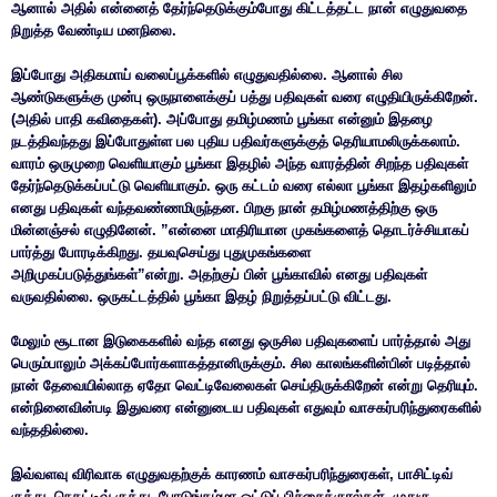
ஆனால் அதில் என்னைத் தேர்ந்தெடுக்கும்போது கிட்டத்தட்ட நான் எழுதுவதை
நிறுத்த வேண்டிய மனநிலை.
இப்போது அதிகமாய் வலைப்பூக்களில் எழுதுவதில்லை. ஆனால் சில
ஆண்டுகளுக்கு முன்பு ஒருநாளைக்குப் பத்து பதிவுகள் வரை எழுதியிருக்கிறேன்.
(அதில் பாதி கவிதைகள்). அப்போது தமிழ்மணம் பூங்கா என்னும் இதழை
நடத்திவந்தது இப்போதுள்ள பல புதிய பதிவர்களுக்குத் தெரியாமலிருக்கலாம்.
வாரம் ஒருமுறை வெளியாகும் பூங்கா இதழில் அந்த வாரத்தின் சிறந்த பதிவுகள்
தேர்ந்தெடுக்கப்பட்டு வெளியாகும். ஒரு கட்டம் வரை எல்லா பூங்கா இதழ்களிலும்
எனது பதிவுகள் வந்தவண்ணமிருந்தன. பிறகு நான் தமிழ்மணத்திற்கு ஒரு
மின்னஞ்சல் எழுதினேன். ”என்னை மாதிரியான முகங்களைத் தொடர்ச்சியாகப்
பார்த்து போரடிக்கிறது. தயவுசெய்து புதுமுகங்களை
அறிமுகப்படுத்துங்கள்”என்று. அதற்குப் பின் பூங்காவில் எனது பதிவுகள்
வருவதில்லை. ஒருகட்டத்தில் பூங்கா இதழ் நிறுத்தப்பட்டு விட்டது.
மேலும் சூடான இடுகைகளில் வந்த எனது ஒருசில பதிவுகளைப் பார்த்தால் அது
பெரும்பாலும் அக்கப்போர்களாகத்தானிருக்கும். சில காலங்களின்பின் படித்தால்
நான் தேவையில்லாத ஏதோ வெட்டிவேலைகள் செய்திருக்கிறேன் என்று தெரியும்.
என்நினைவின்படி இதுவரை என்னுடைய பதிவுகள் எதுவும் வாசகர்பரிந்துரைகளில்
வந்ததில்லை.
இவ்வளவு விரிவாக எழுதுவதற்குக் காரணம் வாசகர்பரிந்துரைகள், பாசிட்டிவ்
குத்து, நெகட்டிவ் குத்து, போடுங்கம்மா ஓட்டுப் பிச்சைக்குரல்கள், முதுகு