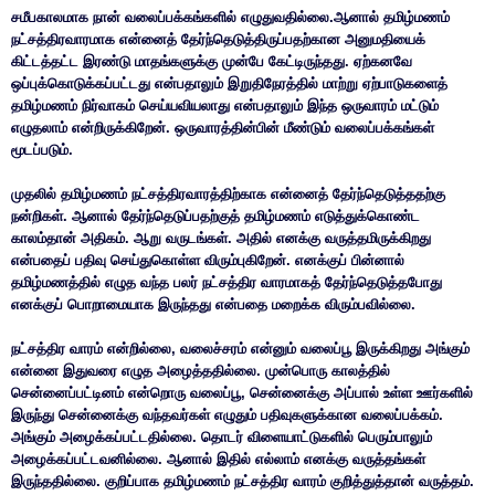
சமீபகாலமாக நான் வலைப்பக்கங்களில் எழுதுவதில்லை.ஆனால் தமிழ்மணம்
நட்சத்திரவாரமாக என்னைத் தேர்ந்தெடுத்திருப்பதற்கான அனுமதியைக்
கிட்டத்தட்ட இரண்டு மாதங்களுக்கு முன்பே கேட்டிருந்தது. ஏற்கனவே
ஒப்புக்கொடுக்கப்பட்டது என்பதாலும் இறுதிநேரத்தில் மாற்று ஏற்பாடுகளைத்
தமிழ்மணம் நிர்வாகம் செய்யவியலாது என்பதாலும் இந்த ஒருவாரம் மட்டும்
எழுதலாம் என்றிருக்கிறேன். ஒருவாரத்தின்பின் மீண்டும் வலைப்பக்கங்கள்
மூடப்படும்.
முதலில் தமிழ்மணம் நட்சத்திரவாரத்திற்காக என்னைத் தேர்ந்தெடுத்ததற்கு
நன்றிகள். ஆனால் தேர்ந்தெடுப்பதற்குத் தமிழ்மணம் எடுத்துக்கொண்ட
காலம்தான் அதிகம். ஆறு வருடங்கள். அதில் எனக்கு வருத்தமிருக்கிறது
என்பதைப் பதிவு செய்துகொள்ள விரும்புகிறேன். எனக்குப் பின்னால்
தமிழ்மணத்தில் எழுத வந்த பலர் நட்சத்திர வாரமாகத் தேர்ந்தெடுத்தபோது
எனக்குப் பொறாமையாக இருந்தது என்பதை மறைக்க விரும்பவில்லை.
நட்சத்திர வாரம் என்றில்லை, வலைச்சரம் என்னும் வலைப்பூ இருக்கிறது அங்கும்
என்னை இதுவரை எழுத அழைத்ததில்லை. முன்பொரு காலத்தில்
சென்னைப்பட்டினம் என்றொரு வலைப்பூ, சென்னைக்கு அப்பால் உள்ள ஊர்களில்
இருந்து சென்னைக்கு வந்தவர்கள் எழுதும் பதிவுகளுக்கான வலைப்பக்கம்.
அங்கும் அழைக்கப்பட்டதில்லை. தொடர் விளையாட்டுகளில் பெரும்பாலும்
அழைக்கப்பட்டவனில்லை. ஆனால் இதில் எல்லாம் எனக்கு வருத்தங்கள்
இருந்ததில்லை. குறிப்பாக தமிழ்மணம் நட்சத்திர வாரம் குறித்துத்தான் வருத்தம்.