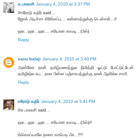
க.பாலாசி
January 4, 2010 at 3:37 PM
//ஈரோடு கதிர் said...
ஜோக் அடிச்சா சிரிங்கப்பு.... என்னாத்துக்கு டென்சன்...//
ஹா...ஹா...ஹா.... சரியான காமடி...(பீஸ்)
Reply
vasu balaji
January 4, 2010 at 3:40 PM
அண்ணே நான் தமிழ்மணத்துல நிமித்தி ஓட்டு போட்டுட்டேன்.
தமிழிஷ்ல கூட. நாள பின்ன பஞ்சாயத்துக்கு நான் ஆளில்ல சாமி.
Reply
ஈரோடு கதிர்
January 4, 2010 at 3:41 PM
//க.பாலாசி said...
ஹா...ஹா...ஹா.... சரியான காமடி...(பீஸ்)//
ங்கொய்யாலே நானா காமெடி பீசு...!!!!