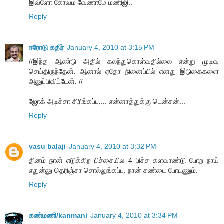
இவ்ளோ கோவம் வேணாமே மணிஜி..
Reply
ஈரோடு கதிர்
January 4, 2010 at 3:15 PM
//இந்த ஆண்டு அதில் கலந்துகொள்வதில்லை என்று முடிவு
செய்திருந்தேன். ஆனால் ஏதோ நினைப்பில் எனது இடுகைகளை
அனுப்பிவிட்டேன். //
ஜோக் அடிச்சா சிரிங்கப்பு.... என்னாத்துக்கு டென்சன்...
Reply
vasu balaji
January 4, 2010 at 3:32 PM
தினம் நான் எடுக்கிற பிச்சையில 4 பிச்ச களவாண்டு போற நாய்
எதுன்னு தெரிஞ்சா சொல்லுங்கப்பு. நான் சண்டை போடணும்.
Reply
கண்மணி/kanmani
January 4, 2010 at 3:34 PM