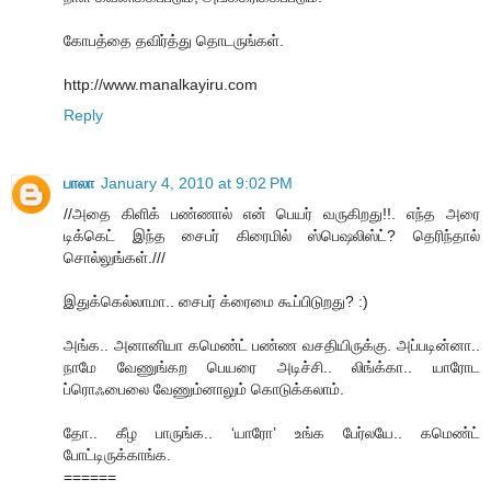
கோபத்தை தவிர்த்து தொடருங்கள்.
http://www.manalkayiru.com
Reply
பாலா
January 4, 2010 at 9:02 PM
//அதை கிளிக் பண்ணால் என் பெயர் வருகிறது!!. எந்த அரை
டிக்கெட் இந்த சைபர் கிரைமில் ஸ்பெஷலிஸ்ட்? தெரிந்தால்
சொல்லுங்கள்.///
இதுக்கெல்லாமா.. சைபர் க்ரைமை கூப்பிடுறது? :)
அங்க.. அனானியா கமெண்ட் பண்ண வசதியிருக்கு. அப்படின்னா..
நாமே வேணுங்கற பெயரை அடிச்சி.. லிங்க்கா.. யாரோட
ப்ரொஃபைலை வேணும்னாலும் கொடுக்கலாம்.
தோ.. கீழ பாருங்க.. ‘யாரோ’ உங்க பேர்லயே.. கமெண்ட்
போட்டிருக்காங்க.
======