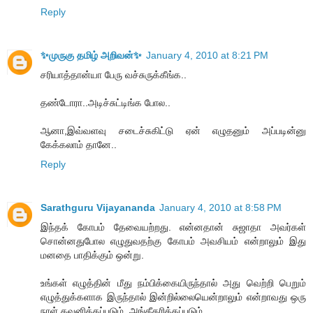
Reply
✨முருகு தமிழ் அறிவன்✨
January 4, 2010 at 8:21 PM
சரியாத்தான்யா பேரு வச்சுருக்கீங்க..
தண்டோரா..அடிச்சுட்டிங்க போல..
ஆனா,இவ்வளவு சடைச்சுகிட்டு ஏன் எழுதனும் அப்படின்னு
கேக்கலாம் தானே..
Reply
Sarathguru Vijayananda
January 4, 2010 at 8:58 PM
இந்தக் கோபம் தேவையற்றது. என்னதான் சுஜாதா அவர்கள்
சொன்னதுபோல எழுதுவதற்கு கோபம் அவசியம் என்றாலும் இது
மனதை பாதிக்கும் ஒன்று.
உங்கள் எழுத்தின் மீது நம்பிக்கையிருந்தால் அது வெற்றி பெறும்
எழுத்துக்களாக இருந்தால் இன்றில்லையென்றாலும் என்றாவது ஒரு
நாள் கவனிக்கப்படும், அங்கீகரிக்கப்படும்.