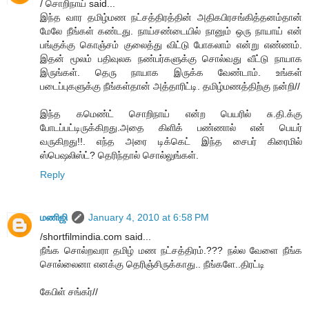
/ சொறிநாய் said...
இந்த வார தமிழ்மண நட்சத்திரத்தின் அதிகபிரசங்கித்தனம்தான்
மேலே நீங்கள் கண்டது. நாய்சண்டையில் நானும் ஒரு நாயாய் என்
பங்குக்கு கொஞ்சம் குலைத்து விட்டு போகலாம் என்று எண்ணம்.
இதன் மூலம் பதிவுலக நண்பர்களுக்கு சொல்வது வீட்டு நாயாக
இருங்கள். தெரு நாயாக இருக்க வேண்டாம். உங்கள்
படைப்புகளுக்கு நீங்கள்தான் அத்தாரிட்டி. தமிழ்மணத்திற்கு நன்றி//
இந்த கமெண்ட் சொறிநாய் என்ற பெயரில் சு.தி.க்கு
போடப்பட்டிருக்கிறது.அதை கிளிக் பண்ணால் என் பெயர்
வருகிறது!!. எந்த அரை டிக்கெட் இந்த சைபர் கிரைமில்
ஸ்பெஷலிஸ்ட்? தெரிந்தால் சொல்லுங்கள்.
Reply
மணிஜி
January 4, 2010 at 6:58 PM
/shortfilmindia.com said...
நீங்க சொல்றவரா தமிழ் மண நட்சத்திரம்.??? நல்ல வேளை நீங்க
சொல்லைனா எனக்கு தெரிஞ்சிருக்காது.. நீங்களே..திரட்டி
கேபிள் சங்கர்//