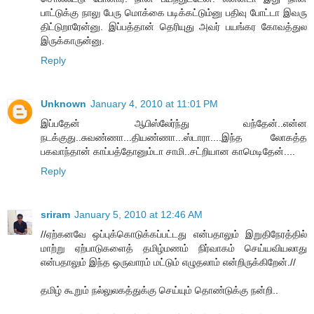
பாட்டுக்கு நாலு பேரு மொக்கை படிக்கட்டும்னு பதிவு போட்டா இவரு
திட்டுறாரேன்னு. இப்பத்தான் தெரியுது அவர் பயங்கர கோவத்துல
இருக்காருன்னு.
Reply
Unknown
January 4, 2010 at 11:01 PM
இப்பதேன் ஆபிஸ்லேர்ந்து வந்தேன்..என்ன
நடக்குது..சுவண்ணா...தியண்ணா...ஸ்டாரா....இந்த லோகத்த
பகவாந்தான் காப்பத்தோனும்டா சாமி..சட்றியான காமெடிதேன்....
Reply
sriram
January 5, 2010 at 12:46 AM
//ஏற்கனவே ஒப்புக்கொடுக்கப்பட்டது என்பதாலும் இறுதிநேரத்தில்
மாற்று ஏற்பாடுகளைத் தமிழ்மணம் நிர்வாகம் செய்யவியலாது
என்பதாலும் இந்த ஒருவாரம் மட்டும் எழுதலாம் என்றிருக்கிறேன்.//
தமிழ் கூறும் நல்லுலகத்துக்கு செய்யும் தொண்டுக்கு நன்றி..