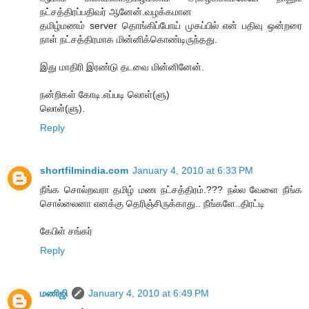
நட்சத்திரப்பதிவர் ஆனேன்.வழக்கமான
தமிழ்மணம் server தொங்கிப்போய் முகப்பில் என் பதிவு ஒன்றரை
நாள் நட்சத்திரமாக மின்னிக்கொண்டிருந்தது.
இது மாதிரி இரண்டு தடவை மின்னினேன்.
நன்றிகள் கோடி.எப்படி லொள்(ளு)
லொள்(ளு).
Reply
shortfilmindia.com
January 4, 2010 at 6:33 PM
நீங்க சொல்றவரா தமிழ் மண நட்சத்திரம்.??? நல்ல வேளை நீங்க
சொல்லைனா எனக்கு தெரிஞ்சிருக்காது.. நீங்களே..திரட்டி
கேபிள் சங்கர்
Reply
மணிஜி
January 4, 2010 at 6:49 PM