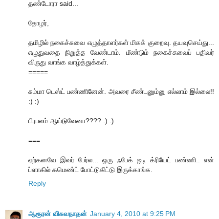
தண்டோரா said...
தோழர்,
தமிழில் நகைச்சுவை எழுத்தாளர்கள் மிகக் குறைவு. தயவுசெய்து...
எழுதுவதை நிறுத்த வேண்டாம். மீண்டும் நகைச்சுவைப் பதிவர்
விருது வாங்க வாழ்த்துக்கள்.
=====
சும்மா டெஸ்ட் பண்ணினேன். அவரை சீண்டனும்னு எல்லாம் இல்லை!!
:) :)
பிரபலம் ஆய்டுவேனா???? :) :)
===
ஏற்கனவே இவர் பேர்ல... ஒரு ஃபேக் ஐடி க்ரியேட் பண்ணி.. என்
ப்ளாகில் கமெண்ட் போட்டுகிட்டு இருக்காங்க.
Reply
ஆரூரன் விசுவநாதன்
January 4, 2010 at 9:25 PM