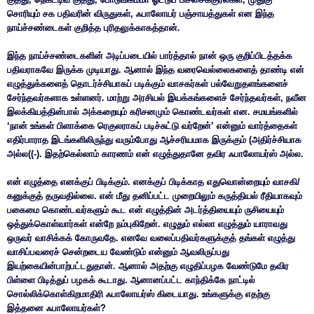
சொரியும் சக பதிவரின் விருதுகள், ஃபாலோயர் பஞ்சாயத்துகள் என இந்த
நாய்ச்சண்டைகள் குறித்த புரிதலுக்காகத்தான்.
இந்த நாய்ச்சண்டைகளின் அடிப்படையில் பார்த்தால் நான் ஒரு குறிப்பிடத்தக்க
பதிவராகவே இருக்க முடியாது. ஆனால் இந்த வரைவெல்லைகளைத் தாண்டி என்
எழுத்துக்களைத் தொடர்ச்சியாகப் படிக்கும் வாசகர்கள் பல்வேறுதளங்களைச்
சேர்ந்தவர்களாக உள்ளனர். மாற்று அரசியல் இயக்கங்களைச் சேர்ந்தவர்கள், நவீன
இலக்கியத்தின்பால் அக்கறையும் கரிசனமும் கொண்டவர்கள் என. சமயங்களில்
‘நான் உங்கள் பிளாக்கை ரெகுலராகப் படிச்சுட்டு வர்றேன்’ என்னும் வார்த்தைகள்
எதிர்பாராத இடங்களிலிருந்து வரும்போது ஆச்சரியமாக இருக்கும் (அதிர்ச்சியாக
அல்ல((-). இதற்கெல்லாம் காரணம் என் எழுத்துதானே தவிர ஃபாலோயர்ஸ் அல்ல.
என் எழுத்தை எனக்குப் பிடிக்கும். எனக்குப் பிடிக்காத எதுவொன்றையும் வாசகி/
கனுக்குத் தருவதில்லை. என் மீது தனிப்பட்ட முறையிலும் கருத்தியல் ரீதியாகவும்
பகைமை கொண்டவர்களும் கூட என் எழுத்தின் அடர்த்தியையும் ருசியையும்
ஒத்துக்கொள்வார்கள் என்றே நம்புகிறேன். எழுதும் எல்லா எழுத்தும் யாராவது
ஒருவர் வாசிக்கக் கோருவதே. எனவே வலைப்பதிவர்களுக்குத் தங்கள் எழுத்து
வாசிப்பவரைச் சென்றடைய வேண்டும் என்னும் ஆவலிருப்பது
இயற்கையின்பாற்பட்டதுதான். ஆனால் அதற்கு எழுதிப்பழக வேண்டுமே தவிர
பிள்ளை பிடித்துப் பழகக் கூடாது. ஆனானப்பட்ட காந்திக்கே நாட்டில்
சொல்லிக்கொள்கிறமாதிரி ஃபாலோயர்ஸ் கிடையாது. உங்களுக்கு எதற்கு
இத்தனை ஃபாலோயர்கள்?