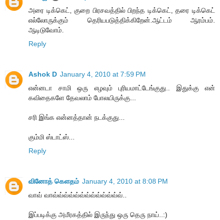
அரை டிக்கெட், குறை பிரசவத்தில் பிறந்த டிக்கெட், தரை டிக்கெட்
எல்லோருக்கும் தெரியபடுத்திக்கிறேன்.ஆட்டம் ஆரம்பம்.
ஆடிடுவோம்.
Reply
Ashok D
January 4, 2010 at 7:59 PM
என்னடா சாமி ஒரு எழவும் புரியமாட்டேங்குது.. இதுக்கு என்
கவிதைகளே தேவலாம் போலயிருக்கு...
சரி இங்க என்னத்தான் நடக்குது...
கும்மி ஸ்டாட்ஸ்...
Reply
வினோத் கெளதம்
January 4, 2010 at 8:08 PM
வாவ் வாவ்வ்வ்வ்வ்வ்வ்வ்வ்வ்வ்வ்வ்..
இப்படிக்கு அமீரகத்தில் இருந்து ஒரு தெரு நாய்..:)