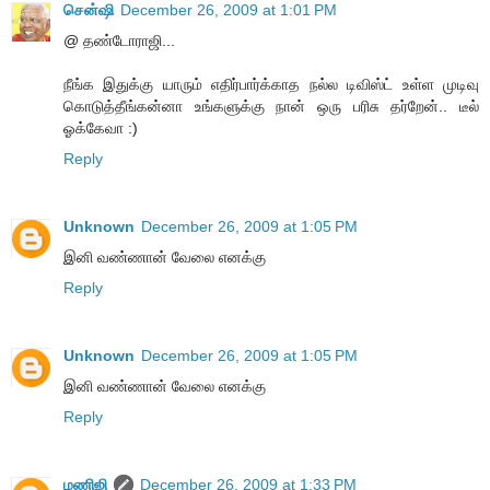
சென்ஷி
December 26, 2009 at 1:01 PM
@ தண்டோராஜி...
நீங்க இதுக்கு யாரும் எதிர்பார்க்காத நல்ல டிவிஸ்ட் உள்ள முடிவு
கொடுத்தீங்கன்னா உங்களுக்கு நான் ஒரு பரிசு தர்றேன்.. டீல்
ஓக்கேவா :)
Reply
Unknown
December 26, 2009 at 1:05 PM
இனி வண்ணான் வேலை எனக்கு
Reply
Unknown
December 26, 2009 at 1:05 PM
இனி வண்ணான் வேலை எனக்கு
Reply
மணிஜி
December 26, 2009 at 1:33 PM