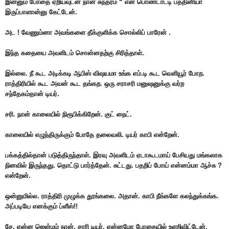
இன்னும் போதை ஏறியவுடன் நான் சுந்தரம் “ என் பொண்டாட்டி பத்தினியா
இருப்பாளான்னு கேட்டேன்.
அட ! வேணும்னா அவங்களை தீக்குளிக்க சொல்லிப் பாரேன் .
இந்த கதையை அவளிடம் சொன்னதற்கு சிரித்தாள்.
இல்லை. நீ கூட அடிக்கடி ஆபிஸ் விஷயமா உங்க எம்.டி கூட வெளியூர் போற.
ராத்திரியில் கூட அவன் கூட தங்கற. ஒரு சராசரி மனுஷனுக்கு வர்ற
சந்தேகம்தான் டியர்.
சரி. நான் காலையில் நிரூபிக்கிறேன். குட் நைட்.
காலையில் எழுந்திருக்கும் போதே தலைவலி. டியர் காபி என்றேன்.
பக்கத்தில்தான் படுத்திருந்தாள். இரவு அவளிடம் ஏடாகூடமாய் பேசியது மங்கலாக
நினவில் இருந்தது. தொட்டு பார்த்தேன். சுட்டது. பதறிப் போய் என்னம்மா ஆச்சு ?
என்றேன்.
ஒன்னுமில்ல. ராத்திரி முழுக்க தூங்கலை. அதான். காபி நீங்களே கலந்துக்கங்க.
அப்படியே எனக்கும் ப்ளீஸ்!!
சே. என்ன ஜென்மம் நான். சாரி டியர். என்னமோ போதையில் உளறிவிட்டேன்.