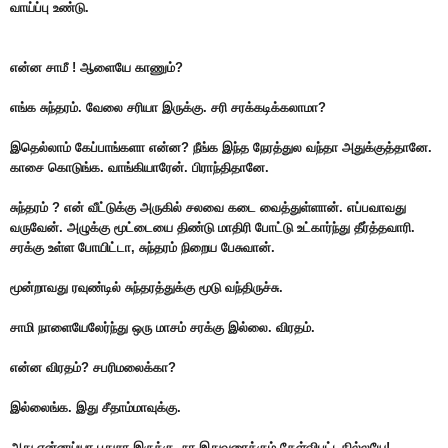
வாய்ப்பு உண்டு.
என்ன சாமீ ! ஆளையே காணும்?
எங்க சுந்தரம். வேலை சரியா இருக்கு. சரி சரக்கடிக்கலாமா?
இதெல்லாம் கேப்பாங்களா என்ன? நீங்க இந்த நேரத்துல வந்தா அதுக்குத்தானே.
காசை கொடுங்க. வாங்கியாரேன். பிராந்திதானே.
சுந்தரம் ? என் வீட்டுக்கு அருகில் சலவை கடை வைத்துள்ளான். எப்பவாவது
வருவேன். அழுக்கு மூட்டையை திண்டு மாதிரி போட்டு உட்கார்ந்து தீர்த்தவாரி.
சரக்கு உள்ள போயிட்டா, சுந்தரம் நிறைய பேசுவான்.
மூன்றாவது ரவுண்டில் சுந்தரத்துக்கு மூடு வந்திருச்சு.
சாமி நாளையேலேர்ந்து ஒரு மாசம் சரக்கு இல்லை. விரதம்.
என்ன விரதம்? சபரிமலைக்கா?
இல்லைங்க. இது சீதாம்மாவுக்கு.
அது என்னய்யா புதுசா இருக்கு. நா இதுவரைக்கும் கேள்விபட்டதில்லயே!