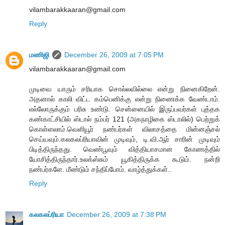
vilambarakkaaran@gmail.com
Reply
மணிஜி
December 26, 2009 at 7:05 PM
vilambarakkaaran@gmail.com
முடிவை யாரும் சரியாக சொல்லவில்லை என்று நினைகிறேன்.
அதனால் காலி விட்ட கம்பெனிக்கு என்று நிணைக்க வேண்டாம்.
எல்லோருக்கும் பரிசு உண்டு. சென்னையில் இருப்பவர்கள் புத்தக
கண்காட்சியில் ஸ்டால் நம்பர் 121 (அகநாழிகை ஸ்டாலில்) பெற்றுக்
கொள்ளலாம்.வெளியூர் நண்பர்கள் விலாசத்தை மின்னஞ்சல்
செய்யவும்.கலகலப்ரியாவின் முடிவும், டி.வி.ஆர் சாரின் முடிவும்
பிடித்திருந்தது. வெண்பூவும் வித்தியாசமான கோணத்தில்
யோசித்திருந்தார்.உலக்ஸ்சும் யூகித்திருக்க கூடும். நன்றி
நண்பர்களே. மீண்டும் சந்திப்போம். வாழ்த்துக்கள்..
Reply
கலகலப்ரியா
December 26, 2009 at 7:38 PM