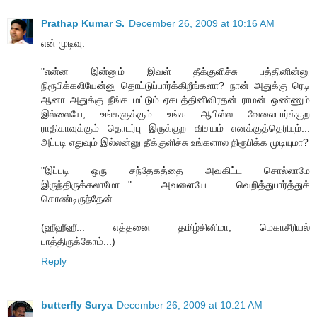
Prathap Kumar S.
December 26, 2009 at 10:16 AM
என் முடிவு:
"என்ன இன்னும் இவள் தீக்குளிச்சு பத்தினின்னு
நிரூபிக்கலியேன்னு தொட்டுப்பார்க்கிறீங்களா? நான் அதுக்கு ரெடி
ஆனா அதுக்கு நீங்க மட்டும் ஏகபத்தினிவிரதன் ராமன் ஒண்ணும்
இல்லையே, உங்களுக்கும் உங்க ஆபிஸ்ல வேலைபார்க்குற
ராதிகாவுக்கும் தொடர்பு இருக்குற விசயம் எனக்குத்தெரியும்...
அப்படி எதுவும் இல்லன்னு தீக்குளிச்சு உங்களால நிரூபிக்க முடியுமா?
"இப்படி ஒரு சந்தேகத்தை அவகிட்ட சொல்லாமே
இருந்திருக்கலாமோ..." அவளையே வெறித்துபார்த்துக்
கொண்டிருந்தேன்...
(ஹீஹீஹீ... எத்தனை தமிழ்சினிமா, மெகாசீரியல்
பாத்திருக்கோம்...)
Reply
butterfly Surya
December 26, 2009 at 10:21 AM