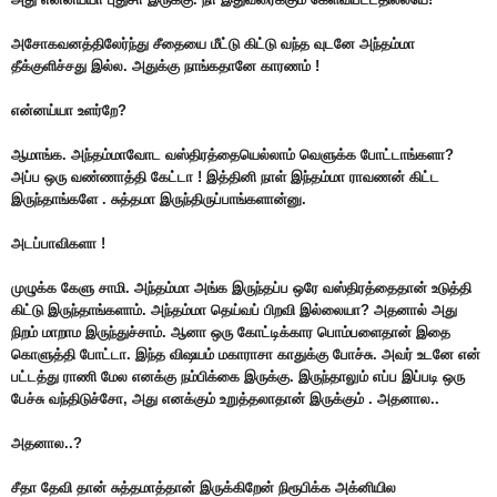
அசோகவனத்திலேர்ந்து சீதையை மீட்டு கிட்டு வந்த வுடனே அந்தம்மா
தீக்குளிச்சது இல்ல. அதுக்கு நாங்கதானே காரணம் !
என்னய்யா உளர்றே?
ஆமாங்க. அந்தம்மாவோட வஸ்திரத்தையெல்லாம் வெளுக்க போட்டாங்களா?
அப்ப ஒரு வண்ணாத்தி கேட்டா ! இத்தினி நாள் இந்தம்மா ராவணன் கிட்ட
இருந்தாங்களே . சுத்தமா இருந்திருப்பாங்களான்னு.
அடப்பாவிகளா !
முழுக்க கேளு சாமி. அந்தம்மா அங்க இருந்தப்ப ஒரே வஸ்திரத்தைதான் உடுத்தி
கிட்டு இருந்தாங்களாம். அந்தம்மா தெய்வப் பிறவி இல்லையா? அதனால் அது
நிறம் மாறாம இருந்துச்சாம். ஆனா ஒரு கோட்டிக்கார பொம்பளைதான் இதை
கொளுத்தி போட்டா. இந்த விஷயம் மகாராசா காதுக்கு போச்சு. அவர் உடனே என்
பட்டத்து ராணி மேல எனக்கு நம்பிக்கை இருக்கு. இருந்தாலும் எப்ப இப்படி ஒரு
பேச்சு வந்திடுச்சோ, அது எனக்கும் உறுத்தலாதான் இருக்கும் . அதனால..
அதனால..?
சீதா தேவி தான் சுத்தமாத்தான் இருக்கிறேன் நிரூபிக்க அக்னியில