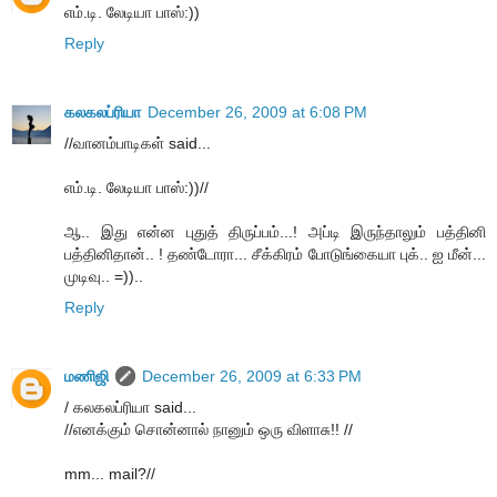
எம்.டி. லேடியா பாஸ்:))
Reply
கலகலப்ரியா
December 26, 2009 at 6:08 PM
//வானம்பாடிகள் said...
எம்.டி. லேடியா பாஸ்:))//
ஆ.. இது என்ன புதுத் திருப்பம்...! அப்டி இருந்தாலும் பத்தினி
பத்தினிதான்.. ! தண்டோரா... சீக்கிரம் போடுங்கையா புக்.. ஐ மீன்...
முடிவு.. =))..
Reply
மணிஜி
December 26, 2009 at 6:33 PM
/ கலகலப்ரியா said...
//எனக்கும் சொன்னால் நானும் ஒரு விளாசு!! //
mm... mail?//