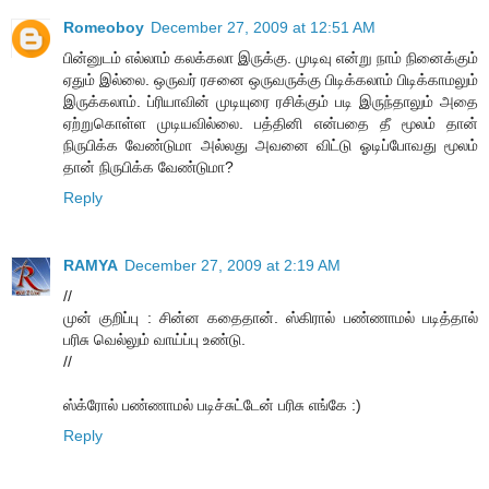
Romeoboy
December 27, 2009 at 12:51 AM
பின்னுடம் எல்லாம் கலக்கலா இருக்கு. முடிவு என்று நாம் நினைக்கும்
ஏதும் இல்லை. ஒருவர் ரசனை ஒருவருக்கு பிடிக்கலாம் பிடிக்காமலும்
இருக்கலாம். ப்ரியாவின் முடியுரை ரசிக்கும் படி இருந்தாலும் அதை
ஏற்றுகொள்ள முடியவில்லை. பத்தினி என்பதை தீ மூலம் தான்
நிருபிக்க வேண்டுமா அல்லது அவனை விட்டு ஓடிப்போவது மூலம்
தான் நிருபிக்க வேண்டுமா?
Reply
RAMYA
December 27, 2009 at 2:19 AM
//
முன் குறிப்பு : சின்ன கதைதான். ஸ்கிரால் பண்ணாமல் படித்தால்
பரிசு வெல்லும் வாய்ப்பு உண்டு.
//
ஸ்க்ரோல் பண்ணாமல் படிச்சுட்டேன் பரிசு எங்கே :)
Reply