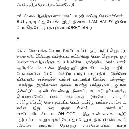
யோசித்திருந்தேன் (வட போச்சே::))
சரி வேலை இருந்ததுனால நைட் எழுதிடலாம்னு..நெனைச்சேன்...
BUT முடிவு அது போலவே இருப்பதினால் ..I AM HAPPY. இப்போ
போய் இத போட்டது தப்புன்னா SORRY SIR::)
//
அவள் அசையக்காணோம்..மீண்டும் கூப்பிட ஒரு மாதிரி இருந்தது.
தலை வலி இப்போது வாந்தியை கூப்பிடுவது போல இருந்தது. ஒரு
வேளை ராமர இழுத்தது தப்பா போச்சோ.. பகுத்தறிவு பாலமே பனால்
ஆயிடிச்சே...சே என்ன இருந்தாலும் இவ கிட்ட அந்த மாதிரி...
யோசனையின் போதே மீண்டும் வாந்தி வராமாதிரி.. அண்ணே
எப்போவுமே சரக்கடிச்சி வாந்தி வராமாதிரி இருந்தா டக்குன்னு
பக்கத்துல இருக்கரவன் தலைய மோந்து பாத்துடுங்க.. ஒடனே
நின்னிடும்.. ஜானி சொன்னது நினைப்பு வர சரி நம்மாளுக்கு
இயற்கையிலேயே மணம் உண்டான்னு (சிவனோட சாபமும்
செர்ந்துகிட்டும்) லேசா தலகிட்ட போய் முகர்ந்து பாக்கச்சொல்ல ...
என்ன இது வேற ஏதோ ஸ்மெல் ... மானங்கெட்ட
மானிட்டரவிட...மோசமா...OH GOD .. இது காஸ் வாசன மாதிரி
பதறி யம்மா ..ன்னு சவுண்ட் கேட்டதும் மெதுவா திரும்பி என்ன காஸ்
ஸ்மெல்லா நாந்தான் தொறந்து வெச்சேன்..நீங்க ராமரா