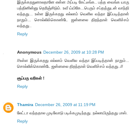
இருக்கறதுனாலதானே என்ன அப்படி கேட்டீங்க.. பத்த வைங்க யாரு
பத்தினின்னு தெரிஞ்சிடும். உவீ ய்யிகே...பெரும் சப்தத்துடன் வாந்தி
வந்தது... உள்ள இருக்கறது எல்லாம் வெளில வந்தா இப்படித்தான்
நாறும்... சொல்லிக்கொண்டே ஜன்னலை திறந்தாள் வெளிச்சம்
வந்தது..
Reply
Anonymous
December 26, 2009 at 10:28 PM
//உள்ள இருக்கறது எல்லாம் வெளில வந்தா இப்படித்தான் நாறும்...
சொல்லிக்கொண்டே ஜன்னலை திறந்தாள் வெளிச்சம் வந்தது..//
சூப்பரு வரிகள் !
Reply
Thamira
December 26, 2009 at 11:19 PM
லேட்டா வந்ததால முடிவோடு படிக்கமுடிந்தது. நல்லாயிருந்தது பாஸ்.
Reply