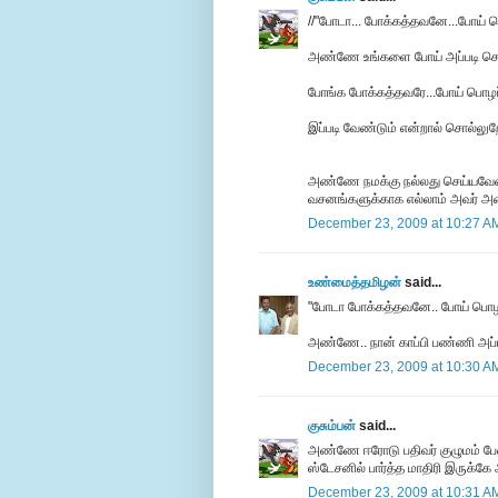
//"போடா... போக்கத்தவனே...போய் பொ
அண்ணே உங்களை போய் அப்படி சொ
போங்க போக்கத்தவரே...போய் பொழப்
இப்படி வேண்டும் என்றால் சொல்லுற
அண்ணே நமக்கு நல்லது செய்யவேண்ட
வசனங்களுக்காக எல்லாம் அவர் அதை
December 23, 2009 at 10:27 A
உண்மைத்தமிழன்
said...
"போடா போக்கத்தவனே.. போய் பொழப்
அண்ணே.. நான் காப்பி பண்ணி அப்
December 23, 2009 at 10:30 A
குசும்பன்
said...
அண்ணே ஈரோடு பதிவர் குழுமம் பேனர
ஸ்டேசனில் பார்த்த மாதிரி இருக்கே
December 23, 2009 at 10:31 A