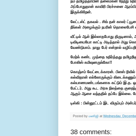
நம் தமிழ்த்தாயின் தலைமகன் நேற்று உதி
அப்போதுதான் காவிரி பிரச்சனை ஆரம்பித
இருக்கிறேன்.
லேட்டஸ்ட் தகவல் . சிங் தன் காலர் ட்யூன
நீங்கள் அழைக்கும் நபரின் தொலைபேசி 
வீட்டில் ஆள் இல்லாதபோது திருடினால்
டிவிடியையோ காட்டி அடித்தால் அது கொ
வேண்டுமாம். நாலு பேர் என்றால் வழிப்பறி
மேற்க் கண்ட முத்தை உதிர்த்தது தமிழற
போலிஸ் கமிஷனருங்கோ!!
கொஞ்சம் வேட்டைக்காரன். பிளஸ் டூவில் 
கல்விதான் எல்லோருக்கும் கிடைக்கணும்
கல்யாணமண்டபங்களாக கட்டும் இ.த. ஒரு
மேட்டர். அது கூட அரசு நிலத்தை குறைந்த
ஆகும் ஆசை வந்ததில் தப்பே இல்லை. ம
டிஸ்கி : பின்னூட்டம் இட விரும்பும் அ
Posted by
மணிஜி
at
Wednesday, December
38 comments: