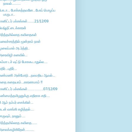
நாவல்..........
போடா... போக்கத்தவனே...போய் பொழப்ப
பாருடா..
மானிட்டர் பக்கங்கள்........21/12/09
வே(ஓ)ட்டைக்காரன்
அர்த்தமில்லாத கவிதைகள்
வலைச்சரத்தில் மூன்றாம் நாள்
முலைப்பால் அடர்த்தி..
அரைவிழி கனவில்...
சும்மா டச் வுட்டு போககூடாதுல்ல....
திர்...புதிர்...
கண்மணி அன்போடு...நலமறிய ஆவல்...
கதை கதையாம்...காரணமாம் !!
மானிட்டர் பக்கங்கள்…………..07/12/09
உண்மைத்தமிழனுக்கு எதிராக சதி....
8 ஆம் நம்பர் சைக்கிள்...
கடன் வாங்கி கழித்தல்....
சாருவும், நானும்....
அர்த்தமில்லாத கவிதை......
அலைக்கழிகிறேன்..........