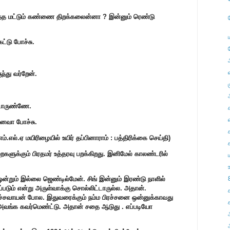
இந்த மட்டும் கண்ணை திறக்கலைன்னா ? இன்னும் ரெண்டு
்டு போச்சு.
்து வர்றேன்.
்டாருண்ணே.
எ
கனவா போச்சு.
ம்.எல்.ஏ மயிரிழையில் உயிர் தப்பினாராம் : பத்திரிக்கை செய்தி)
றைகளுக்கும் பிரதமர் உத்தரவு பறக்கிறது. இனிமேல் காலண்டரில்
ஒன்றும் இல்லை ஜெண்டில்மேன். சிங் இன்னும் இரண்டு நாளில்
்படும் என்று அருள்வாக்கு சொல்லிட்டாருல்ல. அதான்.
ிச்சவாயன் போல. இதுவரைக்கும் நம்ம பிரச்சனை ஒன்னுக்காவது
 அவங்க கவர்மெண்ட்டு. அதான் சதை ஆடுது . எப்படியோ