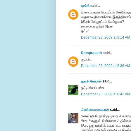
ஷங்கி
said...
நினைப்புதான் பொழப்பக் கெடுக்குது
அதனால நினைக்காம இருந்திரலாம்
இந்தப் பின்னூட்டம் செல்லுமா?
தலைப்பை ஒத்தி அல்ல
ஒட்டி!
December 23, 2009 at 8:14 AM
Ramprasath
said...
சூப்பர்..
December 23, 2009 at 8:36 AM
துளசி கோபால்
said...
ஒட்டிப்போட்டாச்சு.
December 23, 2009 at 8:42 AM
அண்ணாமலையான்
said...
பிளஸ் டூவில் நான்கு முறை பெயிலாக
கிடைக்கணும். பிரச்சனை அதில்லை.
இ.த. ஒரு பள்ளிக் கூடம் கூட கட்ட
குறைந்த மதிப்பில் வாங்கிய வில்லங