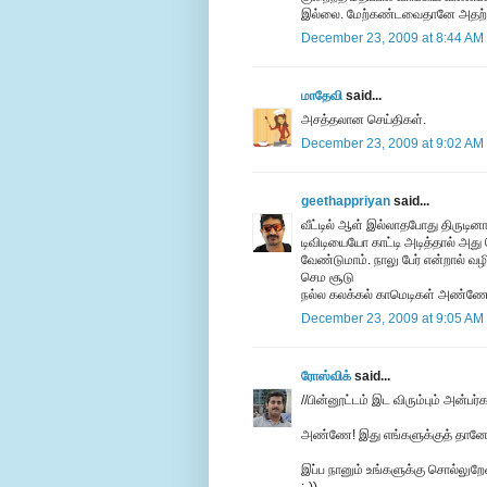
இல்லை. மேற்கண்டவைதானே அதற்கு முத
December 23, 2009 at 8:44 AM
மாதேவி
said...
அசத்தலான செய்திகள்.
December 23, 2009 at 9:02 AM
geethappriyan
said...
வீட்டில் ஆள் இல்லாதபோது திருடி
டிவிடியையோ காட்டி அடித்தால் அத
வேண்டுமாம். நாலு பேர் என்றால் வழிப
செம சூடு
நல்ல கலக்கல் காமெடிகள் அண்ண
December 23, 2009 at 9:05 AM
ரோஸ்விக்
said...
//பின்னூட்டம் இட விரும்பும் அன்ப
அண்ணே! இது எங்களுக்குத் தானே 
இப்ப நானும் உங்களுக்கு சொல்லுற