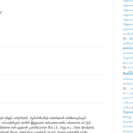
அனுபவக
அனுபவக
அனுபவக
!
அனுபவக
.
அனுபவக
அனுபவ
நந்தலால
அரசியல
(1)
இட
உயிரோ
எளக்க
வாசனை/க
அழுகாச
ஒரு வா
(1)
கடன
கவ
கவிதைய
காந்தி/
(1)
க
கூட்டா
கையா?
டண்டன
பகிர்வு
(
சிறுக
பொது
ும் விஜய் பாடுகிறார். ஆக்ஸ்போர்டு கல்விதான் எல்லோருக்கும்
கொஞ்ச
 சம்பாதிக்கும் காசில் இதுவரை கல்யாணமண்டபங்களாக கட்டும்
மொக்க
ிடதில்லை என்பதுதான் முக்கியமான மேட்டர். அது கூட அரசு நிலத்தை
செருப்ப
்கங்கள் வேறு. விஜய்க்கு முதல்வர் ஆகும் ஆசை வந்ததில் தப்பே