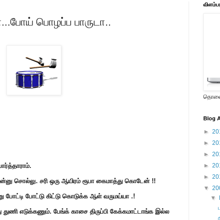
விளம்ப
..போய் பொழப்ப பாருடா..
தொலைக
Blog A
►
20
►
20
►
20
்த்தாராம்.
►
20
►
20
சுன்னு சொல்லு. சரி ஒரு ஆயிரம் ரூபா கைமாத்து கொடேன் !!
▼
20
்னு போட்டி போட்டு கிட்டு கொடுக்க ஆள் வருமய்யா .!
▼
 துணி எடுக்கணும். பேங்க் காசை திருப்பி கேக்கமாட்டாங்க இல்ல