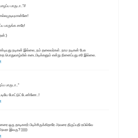
ழப்ப பாருடா.."//
ல்லமுடியுமான்னே!
ப பாருங்க சாரே!
ேன்:)
ியது நடிகன் இல்லை, நம் தலைவர்கள். நாம நடிகன் பேசு
 பொதுவாழ்வில் கடைபிடிக்கனும் என்று நினைப்பது சரி இல்லை.
M
ப பாருடா.."
படியே போட்டுட்டேண்ணே..!
M
ை ஒரு தாடிகாரர் பிடிச்சிருக்கிறாரே அவரை திருப்பதி ரயில்வே
 அவரா இவரு?:)))))
M