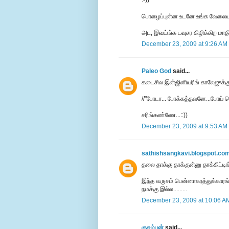
:-))
பொழைப்புன்ன உடனே உங்க வேலைய 
அட, இவய்ங்க டவுசர கிழிக்கிற மாதி
December 23, 2009 at 9:26 AM
Paleo God
said...
கடைசில இன்ஜினியரிங் காலேஜுக்கு (
//"போடா... போக்கத்தவனே...போய் பொ
சரிங்கண்ணே...::))
December 23, 2009 at 9:53 AM
sathishsangkavi.blogspot.co
தலை தாக்கு தாக்குன்னு தாக்கிட்டிங்
இந்த வருசம் பென்னாகரத்துக்காரங்கள
நமக்கு இல்ல.........
December 23, 2009 at 10:06 A
குசும்பன்
said...