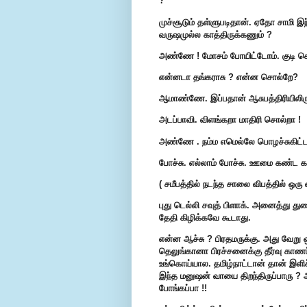
?
முச்சூடும் தள்ளுபடிதான். ஏதோ சாமி 
வருஷமுல்ல காத்திருக்கணும் ?
அண்ணே ! மோசம் போயிட்டோம். குடி கெட
என்னடா தங்கராசு ? என்ன சொல்றே?
ஆமாண்ணே. இப்பதான் ஆசுபத்திரியிலிருந
அடப்பாவி. விளங்கறா மாதிரி சொல்றா !
அண்ணே . நம்ம எமெல்லே பொழச்சுகிட
போச்சு. எல்லாம் போச்சு. ஊமை கண்ட 
( சமீபத்தில் நடந்த சாலை விபத்தில் ஒரு எ
புது டெல்லி சவுத் பிளாக். அனைத்து து
தேதி கிழிக்கவே கூடாது.
என்ன ஆச்சு ? பிரதமருக்கு. அது வேறு 
தெலுங்கானா பிரச்சனைக்கு தீர்வு காணப
உங்கொய்யால. தமிழ்நாட்டான் தான் இள
இந்த மனுஷன் வாயை திறந்திருப்பாரு ?
போங்கப்பா !!