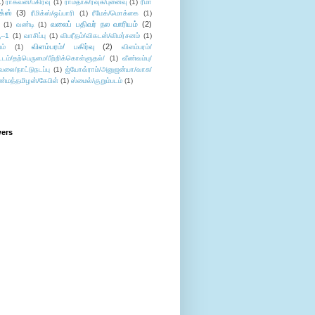
1)
ராகவன்/பகிர்வு
(1)
ராமதாசு/ரவுசு/புனைவு
(1)
ரீமா
ிக்ஸ்
(3)
ரீமிக்ஸ்/ஒப்பாரி
(1)
ரீமேக்/மொக்கை
(1)
வலைப் பதிவர் நல வாரியம்
(2)
(1)
வண்டி
(1)
--1
(1)
வாசிப்பு
(1)
விபரீதம்/விகடன்/விமர்சனம்
(1)
விளம்பரம்/ பகிர்வு
(2)
ம்
(1)
விளம்பரம்/
ட்டம்/தற்பெருமை/பீற்றிக்கொள்ளுதல்/
(1)
வீண்வம்பு/
ேலை/நாட்டுநடப்பு
(1)
ஜ்யோவ்ராம்/அனுஜன்யா/வாசு/
ண்மத்தமிழன்/கேபிள்
(1)
ஸ்மைல்/குறும்படம்
(1)
wers