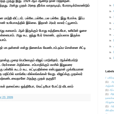
ர்த்த முத்து இது. 1924 ஆம் ஆண்டு நான் பிறந்தேன்.
►
்தது. அன்று முதல் அதை தீர்க்க வாதாடியும், போராடிக்கொண்டும்
►
►
ை மாற்றி விட்டார். பல்லே..பல்லே..பல பல்லே. இது போச்சு. இப்ப
எண் உபயோகத்தில் இல்லை. இதான் அவர் காலர் ட்யூனாம்.
►
►
, அது களவாம். ஆள் இருக்கும் போது கத்தியையோ, உளியின் ஓசை
►
ள்ளையாம். அது கூட ஐந்து பேர் கொண்ட கும்பலாக இருக்க
யாம்.
►
►
ிஞர் மா.நன்னன் என்று நினைக்க வேண்டாம்.நம்ம சென்னை சிட்டி
►
►
நான்கு முறை பெயிலாகும் விஜய் பாடுகிறார். ஆக்ஸ்போர்டு
. பிரச்சனை அதில்லை. சம்பாதிக்கும் காசில் இதுவரை
 பள்ளிக் கூடம் கூட கட்டியதில்லை என்பதுதான் முக்கியமான
Label
 மதிப்பில் வாங்கிய வில்லங்கங்கள் வேறு. விஜய்க்கு முதல்வர்
/ பகிர்வ
ேற்கண்டவைதானே அதற்கு முதல் தகுதி!!
(1)
அ
ன்பர்கள் தலைப்பை ஒத்தியோ, வெட்டியோ போட்டு விடலாம்
அஞ்சலி
(1)
அப்ப
அர
(1)
 23, 2009
நகைச்ச
அப்துல்
(1)
அற
மீள்பதிவ