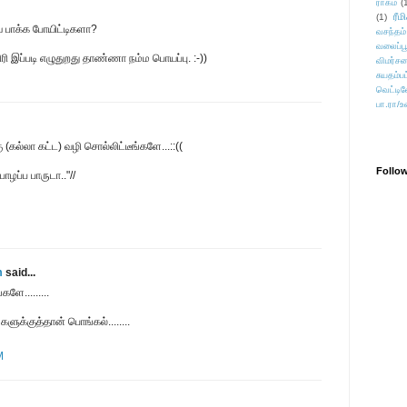
ராகம்
(
ரீம
(1)
பாக்க போயிட்டிகளா?
வசந்தம்
வலைப்பூ
ரி இப்படி எழுதுறது தாண்ணா நம்ம பொயப்பு. :-))
விமர்சன
சுயதம்ப
வெட்டிவ
பா.ரா/உ
கல்லா கட்ட) வழி சொல்லிட்டீங்களே...::((
Follo
ழப்ப பாருடா.."//
m
said...
களே.........
ுக்குத்தான் பொங்கல்........
M