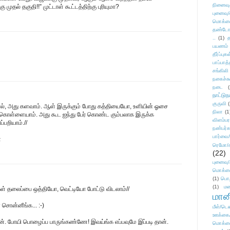
நினைவு
ல் தகுதி!!” முட்டாள் கூட்டத்திற்கு புரியுமா?
புனைவு
மொக்க
தண்டோரா
..
(1)
த
பயணம்
தீர்ப்பு
பாப்பாத்
சங்கிலி
நகைச்ச
நடை
(
நாட்டுந
குருவி
னால், அது களவாம். ஆள் இருக்கும் போது கத்தியையோ, உளியின் ஓசை
நிலா
(1
ு கொள்ளையாம். அது கூட ஐந்து பேர் கொண்ட கும்பலாக இருக்க
விளம்பர
்பறியாம்.//
நண்பர்க
பார்வை/
ே
ரெமோ/க
(22)
புனைவ
மொக்க
(1)
பொ
(1)
மன
ர்கள் தலைப்பை ஒத்தியோ, வெட்டியோ போட்டு விடலாம்//
மானி
சொன்னீங்க... :-)
மீள்/டெஸ
ஊக்கை
ேன். போயி பொழைப்ப பாருங்கண்ணே! இவய்ங்க எப்பவுமே இப்படி தான்.
மொக்க