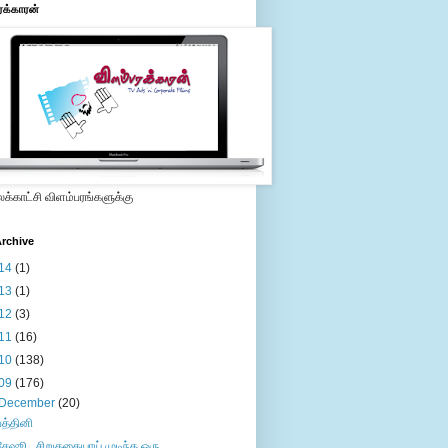
ரக்காரன்
்காட்சி விளம்பரங்களுக்கு
rchive
14
(1)
13
(1)
12
(3)
11
(16)
10
(138)
09
(176)
December
(20)
பத்தினி
சேஷூ...சிறுகதையாய் முடிந்த ஒரு