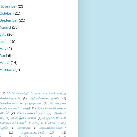
November
(23)
October
(21)
September
(25)
August
(19)
July
(20)
June
(15)
May
(4)
April
(6)
March
(14)
February
(9)
s
ு
(1)
90 மில்லி ஊத்தி..கொஞ்சமா தண்ணி கலந்து
ஞ்சலி/அனுபவம்
(1)
அஞ்சலி/கண்ணதாசன்
(1)
/கும்பகோணம் குழந்தைகளுக்கு
(1)
அப்படித்தான்
ளம்/துப்பாக்கி/பாப்பாத்தி
(1)
அம்மா/சும்மா/மொக்கை
சியல்/
(2)
அரசியல்/எளக்கியம்
(2)
அரசியல்/
ுவை
(1)
அவள் இளம் மனைவி
(1)
அழகு/கதிர்/ரம்யா/
லா/ராமலட்சுமி/தொடர்
(1)
அழைப்பு
(1)
அழைப்பு/மழை
ிமுகம்
(1)
அனர்த்தம்
(1)
அனுபவக்கதைகள் /
ு
(1)
அனுபவக்கதைகள்......10
(1)