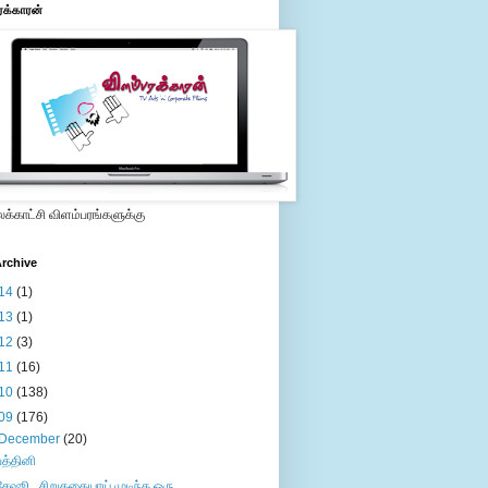
ரக்காரன்
்காட்சி விளம்பரங்களுக்கு
rchive
14
(1)
13
(1)
12
(3)
11
(16)
10
(138)
09
(176)
December
(20)
பத்தினி
சேஷூ...சிறுகதையாய் முடிந்த ஒரு