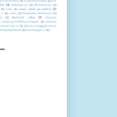
1)
ராகவன்/பகிர்வு
(1)
ராமதாசு/ரவுசு/புனைவு
(1)
ரீமா
ிக்ஸ்
(3)
ரீமிக்ஸ்/ஒப்பாரி
(1)
ரீமேக்/மொக்கை
(1)
வலைப் பதிவர் நல வாரியம்
(2)
(1)
வண்டி
(1)
--1
(1)
வாசிப்பு
(1)
விபரீதம்/விகடன்/விமர்சனம்
(1)
விளம்பரம்/ பகிர்வு
(2)
ம்
(1)
விளம்பரம்/
ட்டம்/தற்பெருமை/பீற்றிக்கொள்ளுதல்/
(1)
வீண்வம்பு/
ேலை/நாட்டுநடப்பு
(1)
ஜ்யோவ்ராம்/அனுஜன்யா/வாசு/
ண்மத்தமிழன்/கேபிள்
(1)
ஸ்மைல்/குறும்படம்
(1)
wers