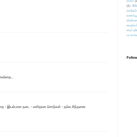
ராகம்
(
ரீம
(1)
வசந்தம்
வலைப்பூ
விமர்சன
சுயதம்ப
வெட்டிவ
பா.ரா/உ
Follo
கவிதை...
விதை - இயல்பான நடை - எளிதான சொற்கள் - நல்ல சிந்தனை