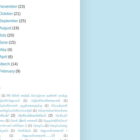
November
(23)
October
(21)
September
(25)
August
(19)
July
(20)
June
(15)
May
(4)
April
(6)
March
(14)
February
(9)
s
ு
(1)
90 மில்லி ஊத்தி..கொஞ்சமா தண்ணி கலந்து
ஞ்சலி/அனுபவம்
(1)
அஞ்சலி/கண்ணதாசன்
(1)
/கும்பகோணம் குழந்தைகளுக்கு
(1)
அப்படித்தான்
ளம்/துப்பாக்கி/பாப்பாத்தி
(1)
அம்மா/சும்மா/மொக்கை
சியல்/
(2)
அரசியல்/எளக்கியம்
(2)
அரசியல்/
ுவை
(1)
அவள் இளம் மனைவி
(1)
அழகு/கதிர்/ரம்யா/
லா/ராமலட்சுமி/தொடர்
(1)
அழைப்பு
(1)
அழைப்பு/மழை
ிமுகம்
(1)
அனர்த்தம்
(1)
அனுபவக்கதைகள் /
ு
(1)
அனுபவக்கதைகள்......10
(1)