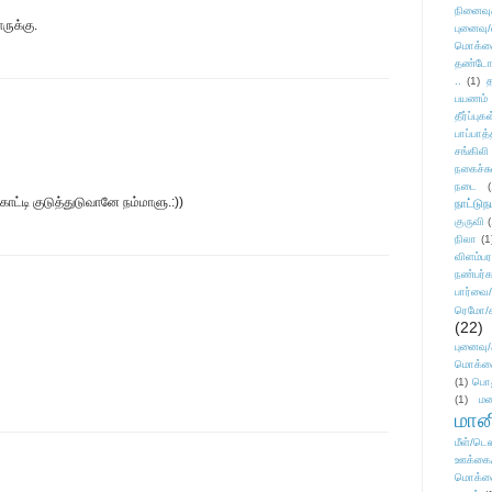
நினைவு
ருக்கு.
புனைவு
மொக்க
தண்டோரா
..
(1)
த
பயணம்
தீர்ப்பு
பாப்பாத்
சங்கிலி
நகைச்ச
நடை
(
டு காட்டி குடுத்துடுவானே நம்மாளு.:))
நாட்டுந
குருவி
நிலா
(1
விளம்பர
நண்பர்க
பார்வை/
ரெமோ/க
(22)
புனைவ
மொக்க
(1)
பொ
(1)
மன
மானி
மீள்/டெஸ
ஊக்கை
மொக்க