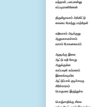
வந்தான்..பளபளன்னு
எப்படிராண்ணேன்
திருவிழாவாம் அங்கிட்டு
கையை மோந்து பாத்தேன்
கறிவாசம் அடிக்குது
ஆறுமாசமாச்சாம்
வாசம் போவலையாம்
ஆறடிக்கு இலை
ஆட்டு கறி சோறு
அதுக்குள்ள
காப்பவுன் கம்மலாம்
இலைக்கடியில
ஆட்டுப்பால் குடிச்சவரு
சிரிச்சாராம்
பொருமலா இருந்துச்சு
பொஞ்சாதிக்கு சீலை