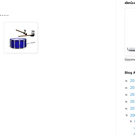
விளம்ப
...
தொலைக
Blog A
►
20
►
20
►
20
►
20
►
20
▼
20
▼