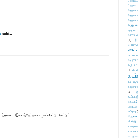
அனுபவக
அனுபவக
அனுபவக
அனுபவக
அனுபவக
அனுபவ
நந்தலால
m
said...
அரசியல
(1)
இட
உயிரோ
எளக்க
வாசனை/க
அழுகாச
ஒரு வா
(1)
கடன
கவ
கவிதைய
காந்தி/
(1)
க
கூட்டா
கையா?
டண்டன
பகிர்வு
(
்டந்தான்... இடைத்தேர்தலை முன்னிட்டு மீண்டும்...
சிறுக
பொது
கொஞ்ச
மொக்க
செருப்ப