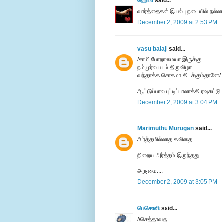
ஹேமா
said...
வார்த்தைகள் இயல்பு நடையில் நல்லா
December 2, 2009 at 2:53 PM
vasu balaji
said...
/சாமி போறாமையா இருக்கு
நம்மூர்லயயும் திருவிழா
வந்தாக்க சொகமா கிடக்கும்தானே/
ஆட்டுப்பால புட்டிப்பாலாக்கி ரவுசுட்
December 2, 2009 at 3:04 PM
Marimuthu Murugan
said...
அர்த்தமில்லாத கவிதை....
நிறைய அர்த்தம் இருந்தது.
அருமை....
December 2, 2009 at 3:05 PM
பெசொவி
said...
//செத்தாவது