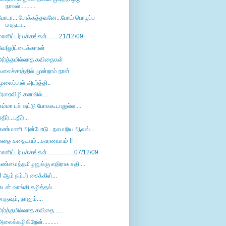
நாவல்..........
போடா... போக்கத்தவனே...போய் பொழப்ப
பாருடா..
மானிட்டர் பக்கங்கள்........21/12/09
வே(ஓ)ட்டைக்காரன்
அர்த்தமில்லாத கவிதைகள்
வலைச்சரத்தில் மூன்றாம் நாள்
முலைப்பால் அடர்த்தி..
அரைவிழி கனவில்...
சும்மா டச் வுட்டு போககூடாதுல்ல....
திர்...புதிர்...
கண்மணி அன்போடு...நலமறிய ஆவல்...
கதை கதையாம்...காரணமாம் !!
மானிட்டர் பக்கங்கள்…………..07/12/09
உண்மைத்தமிழனுக்கு எதிராக சதி....
8 ஆம் நம்பர் சைக்கிள்...
கடன் வாங்கி கழித்தல்....
சாருவும், நானும்....
அர்த்தமில்லாத கவிதை......
அலைக்கழிகிறேன்..........