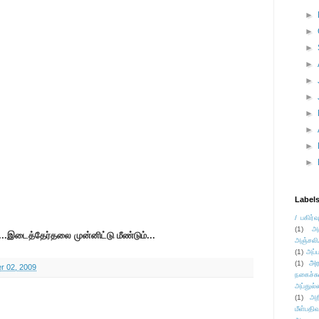
►
►
►
►
►
►
►
►
►
►
Label
/ பகிர்வ
(1)
அ
..இடைத்தேர்தலை முன்னிட்டு மீண்டும்...
அஞ்சலி
(1)
அப்ப
அர
(1)
 02, 2009
நகைச்ச
அப்துல்
(1)
அற
மீள்பதிவ