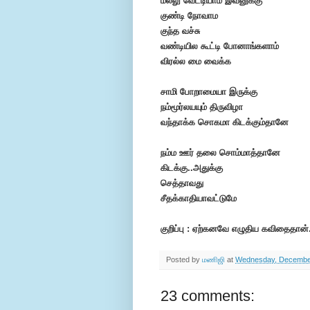
மல்லு வேட்டியாம் இவனுக்கு
குண்டி நோவாம
குந்த வச்சு
வண்டியில கூட்டி போனாங்களாம்
விரல்ல மை வைக்க
சாமி போறாமையா இருக்கு
நம்மூர்லயயும் திருவிழா
வந்தாக்க சொகமா கிடக்கும்தானே
நம்ம ஊர் தலை சொம்மாத்தானே
கிடக்கு..அதுக்கு
செத்தாவது
சீதக்காதியாவட்டுமே
குறிப்பு : ஏற்கனவே எழுதிய கவிதைதான்.
Posted by
மணிஜி
at
Wednesday, December
23 comments: