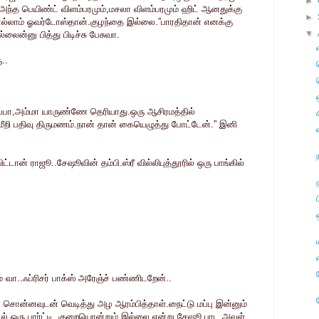
►
.அந்த பெயிண்ட் விளம்பரமும்,மசலா விளம்பரமும் ஹிட் ஆனதுக்கு
►
எல்லாம் ஓவர்டோஸ்தான்.குழந்தை இல்லை.”பாரதிதான் எனக்கு
▼
ன்னு பித்து பிடிச்சு பேசுவா.
..
அப்பா,அம்மா யாருண்ணே தெரியாது.ஒரு ஆசிரமத்தில்
பு.மீறி பதிவு திருமணம்.நான் தான் கையெழுத்து போட்டேன்.” இனி
டான் ராஜூ..சேஷூவின் தம்பி.ஸ்ரீ வில்லிபுத்தூரில் ஒரு பாங்கில்
் வா..ஃப்ரிசர் பாக்ஸ் அரேஞ்ச் பண்ணிடறேன்..
் சொன்னவுடன் வெடித்து அழ ஆரம்பித்தாள்.நைட்டு மப்பு இன்னும்
ில் ஒரு பார்ட்டி..குறையொன்றும் இல்லை என்று சேஷூ பாட,அவள்