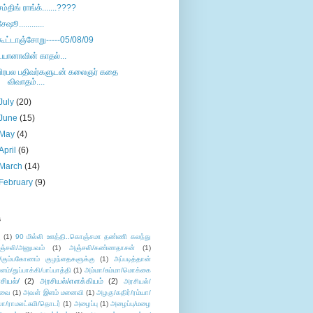
சம்திங் ராங்க்.......????
சேஷூ............
கூட்டாஞ்சோறு-----05/08/09
டயானாவின் காதல்...
பிரபல பதிவர்களுடன் கலைஞர் கதை
விவாதம்....
July
(20)
June
(15)
May
(4)
April
(6)
March
(14)
February
(9)
s
ு
(1)
90 மில்லி ஊத்தி..கொஞ்சமா தண்ணி கலந்து
ஞ்சலி/அனுபவம்
(1)
அஞ்சலி/கண்ணதாசன்
(1)
/கும்பகோணம் குழந்தைகளுக்கு
(1)
அப்படித்தான்
ளம்/துப்பாக்கி/பாப்பாத்தி
(1)
அம்மா/சும்மா/மொக்கை
சியல்/
(2)
அரசியல்/எளக்கியம்
(2)
அரசியல்/
ுவை
(1)
அவள் இளம் மனைவி
(1)
அழகு/கதிர்/ரம்யா/
லா/ராமலட்சுமி/தொடர்
(1)
அழைப்பு
(1)
அழைப்பு/மழை