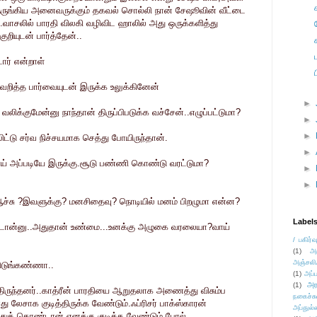
ெருங்கிய அனைவருக்கும் தகவல் சொல்லி நான் சேஷூவின் வீட்டை
வாசலில் பாரதி விலகி வழிவிட ஹாலில் அது ஒருக்களித்து
ுறியுடன் பார்த்தேன்..
ார் என்றாள்
வெறித்த பார்வையுடன் இருக்க உலுக்கினேன்
►
லிக்குமேன்னு நாந்தான் திருப்பிபடுக்க வச்சேன்..எழுப்பட்டுமா?
►
►
ட்டு சர்வ நிச்சயமாக செத்து போயிருந்தான்.
►
் அப்படியே இருக்கு.சூடு பண்ணி கொண்டு வரட்டுமா?
►
►
சு ?இவளுக்கு? மனசிதைவு? நொடியில் மனம் பிறழுமா என்ன?
Label
்டான்னு..அதுதான் உண்மை...உனக்கு அழுகை வரலையா?வாய்
/ பகிர்வ
(1)
அ
அஞ்சலி
விடுங்கண்ணா..
(1)
அப்ப
அர
(1)
திருந்தனர்..காத்ரீன் பாரதியை ஆறுதலாக அணைத்து விசும்ப
நகைச்ச
ு லேசாக குடித்திருக்க வேண்டும்.ஃப்ரிசர் பாக்ஸ்காரன்
அப்துல்
்துக் கொண்டான்.எனக்கு குடிக்க வேண்டும் போல்