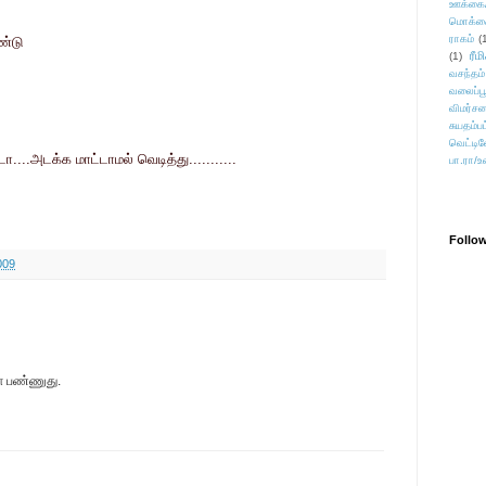
ஊக்கை
மொக்க
ராகம்
(
ண்டு
ரீம
(1)
வசந்தம்
வலைப்பூ
விமர்சன
சுயதம்ப
வெட்டிவ
...அடக்க மாட்டாமல் வெடித்து...........
பா.ரா/உ
Follo
009
மோ பண்ணுது.