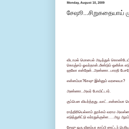
Monday, August 10, 2009
சேஷூ...சிறுகதையாய் முடி
விடாமல் மொபைல் அடித்துக் கொண்டேயிர
கொஞ்சம் ஓவர்தான்.மீண்டும் ஒலிக்க எடு
ஹலோ என்றேன்..அண்ணா..பாரதி பேசறேன்
என்னம்மா?சேஷு இன்னும் வரலையா?
அண்ணா..அவர் போயிட்டார்.
குப்பென வியர்த்தது..வாட்..என்னம்மா 
ராத்திரியெல்லாம் தூக்கம் வராம அவஸ்தை 
எடுத்துகிட்டு வர்ரதுக்குள்ள.....அழ ஆரம்
சேஷு ஒரு விளம்பர காப்பி ரைட்டர்.பெரி