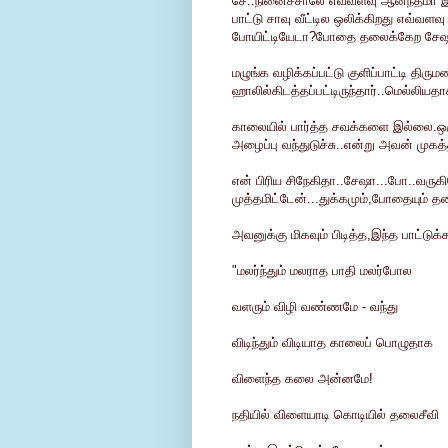
சே..நினைச்சாலே எவ்வளவு ஆனந்தமா 
பாட்டு சாவு வீட்டில ஒலிக்கிறது எவ்வ
போயிட்டியேடா?போதை தலைக்கேற சேஷூ
மழுங்க வழிக்கப்பட்டு குளிப்பாட்டி திர
ஹாலில்கிடத்தப்பட்டிருந்தார்..மெல்லியத
காலையில் பார்த்த சவக்களை இல்லை.ஒரு
அழைப்பு வந்துடுச்சு..என்று அவன் முகத
என் பிரிய சிநேகிதா..சேஷா...போ..வருகி
முத்தமிட்டேன்...துக்கமும்,போதையும் தல
அவனுக்கு மிகவும் பிடித்த,இந்த பாட்டுக
"மலர்ந்தும் மலராத பாதி மலர்போல
வளரும் விழி வண்ணமே - வந்து
விடிந்தும் விடியாத காலைப் பொழுதாக
விளைந்த கலை அன்னமே!
நதியில் விளையாடி கொடியில் தலைசீவி