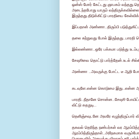
ஒன்ஸ் மோர் கேட்டது ஞாபகம் வந்தது.ந
அடைந்தபோது யாரும் வந்திருக்கவில்லை.
இருந்தது.திடுக்கிட்டு பாரதியை கேள்விக்க
இப்பதான் அண்ணா..திரும்பி படுத்துகிட்ட
தலை சுற்றுவது போல் இருந்தது..பாரதி 
இல்லண்ணா..ஒரே பக்கமா படுத்து உடம்பு வ
சேஷூவை தொட்டு பார்த்தேன்.உடல் சில்லி
அண்ணா ..அவருக்கு போட்ட டீ ஆறி போய
கடவுளே.என்ன கொடுமை இது..என்ன ஆச்
பாரதி..நீதானே சொன்ன..சேஷூ போயிட
விட்டு கதறுடி..
தெளிஞ்சவுடனே அவரே எழுந்திருப்பார் 
தகவல் தெரிந்த நண்பர்கள் வர ஆரம்பித்
ஆரம்பித்திருந்தாள்..அநேகமாக வரும்போத
மொபைலில் அழைத்து விலாசம் சரி பார்த