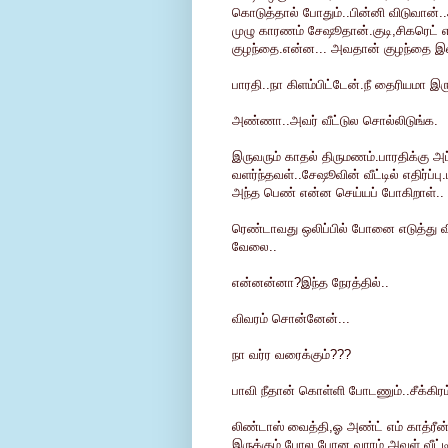
கொடுத்தால் போதும்..பின்னி விடுவான்.
முழு காரணம் சேஷூதான்.குடி,சிகரெட் 
குழந்தை.என்ன... அவதான் குழந்தை இல்லை
பாரதி..நா கிளம்பிட்டேன்.நீ தைரியமா இரு
அண்ணா..அவர் வீட்டுல சொல்லிடுங்க.
இருவரும் காதல் திருமணம்.பாரதிக்கு 
வளர்ந்தவள்..சேஷூவின் வீட்டில் எதிர்ப்
அந்த பெண் என்ன செய்யப் போகிறாள்..
ரெண்டாவது ஒலிப்பில் போனை எடுத்து விட்
வேலை..
என்னன்னா?இந்த நேரத்தில்..
விவரம் சொன்னேன்...
நா வர்ர வரைக்கும்???
பாவி நீதான் கொள்ளி போடணும்..சீக்கிரம
லிண்டாஸ் வைத்தி,ஓ அண்ட் எம் காத்ரீன
இருக்கும் போல.போன வாரம் அவள் வீட்ட