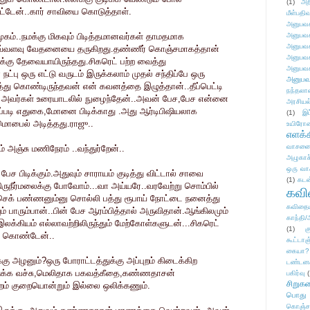
(1)
அற
ேட்டேன்..கார் சாவியை கொடுத்தாள்.
மீள்பதிவ
அனுபவக
கம்..நமக்கு மிகவும் பிடித்தமானவர்கள் தாமதமாக
அனுபவக
அனுபவக
வது எவ்வளவு வேதனையை தருகிறது.தண்ணீர் கொஞ்சமாகத்தான்
அனுபவக
னக்கு தேவையாயிருந்தது.சிகரெட் பற்ற வைத்து
அனுபவக
பு ஒரு எட்டு வருடம் இருக்கலாம் முதல் சந்திப்பே ஒரு
அனுபவ
து கொண்டிருந்தவன் என் கவனத்தை இழுத்தான்..தீப்பெட்டி
நந்தலால
் அவர்கள் உரையாடலில் நுழைந்தேன்..அவன் பேச,பேச என்னை
அரசியல
ப்படி எதுகை,மோனை பிடிக்காது .அது ஆர்டிபிஷியலாக
(1)
இட
மொபைல் அடித்தது.ராஜு..
உயிரோ
எளக்க
வாசனை/க
 அஞ்சு மணிநேரம் ..வந்துர்றேன்..
அழுகாச
ஒரு வா
ேச பிடிக்கும்.அதுவும் சாராயம் குடித்து விட்டால் சாவை
(1)
கடன
ுநீர்மலைக்கு போவோம்...வா அய்யரே..வரவேற்று சொம்பில்
கவ
டி செக் பண்ணனும்னு சொல்லி பத்து ரூபாய் நோட்டை நனைத்து
கவிதைய
ும் பாரும்பான்..பின் பேச ஆரம்பித்தால் அருவிதான்.ஆங்கிலமும்
காந்தி/
க்கியம் எல்லாவற்றிலிருந்தும் மேற்கோள்களுடன்...சிகரெட்
(1)
க
் கொண்டேன்..
கூட்டா
கையா?
கு அழனும்?ஒரு போராட்டத்துக்கு அப்புறம் கிடைக்கிற
டண்டன
ுக்க வச்சு,மெலிதாக பகவத்கீதை,கண்ணதாசன்
பகிர்வு
(
சிறுக
புறம் குறையொன்றும் இல்லை ஒலிக்கணும்.
பொது
கொஞ்ச