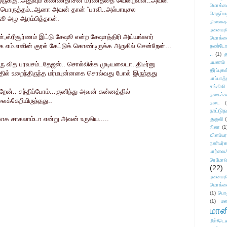
இருக்கு..அதுவும் கண்ணதாசன் மரணத்தை வென்றவன்..அவன்
மொக்க
ளவு பொருத்தம்..ஆனா அவன் தான் “பாவி..அல்பாயுசல
செருப்ப
 அழ ஆரம்பித்தான்.
நினைவு
புனைவு
ுமண்,ஸ்ரீசூர்ணம் இட்டு சேஷூ என்ற சேஷாத்திரி அய்யங்கார்
மொக்க
ாக எம்.எஸின் குரல் கேட்டுக் கொண்டிருக்க அருகில் சென்றேன்...
தண்டோரா
..
(1)
த
பயணம்
 வித பரவசம்..தேஜஸ்.. சொல்லிக்க முடியலைடா..திடீர்னு
தீர்ப்பு
்தில் உறைந்திருந்த மர்மபுன்னகை சொல்வது போல் இருந்தது
பாப்பாத்
சங்கிலி
றேன்.. சந்திப்போம்...குனிந்து அவன் கன்னத்தில்
நகைச்ச
ைக்கேறியிருந்தது..
நடை
(
நாட்டுந
்காக சாகலாம்டா என்று அவன் உருகிய.....
குருவி
நிலா
(1
விளம்பர
நண்பர்க
பார்வை/
ரெமோ/க
(22)
புனைவ
மொக்க
(1)
பொ
(1)
மன
மானி
மீள்/டெஸ