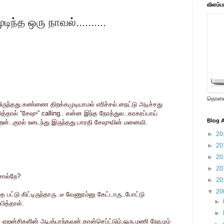
விளம்ப
ந்த ஒரு நாவல்..........
தொலைக
ுந்தது.கண்ணை திறக்கமுடியாமல் எரிச்சல்.நைட்டு அடிச்சது
த்தால் “சேஷு” calling.. என்ன இந்த நேரத்துல..கரகரப்பாய்
Blog A
..குரல் உடைந்து இருந்தது.பாரதி சேஷுவின் மனைவி.
►
20
►
20
►
20
►
20
சொல்றே?
►
20
▼
20
பட்டு கிட்டிருந்தாரு..டீ வேணூம்னு கேட்டாரு..போட்டு
►
பித்தாள்.
►
ய ஏஜன்சிகளின் ஆபத்பாந்தவன்.கான்செப்ட்டும்,ஒரு மணி நேரமும்