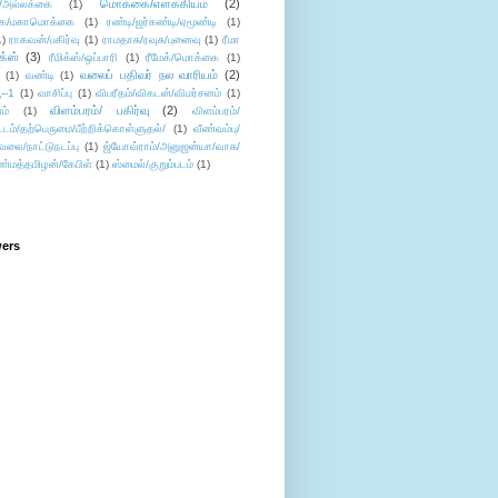
மொக்கை/எளக்கியம்
(2)
/அல்லக்கை
(1)
ை/மகாமொக்கை
(1)
ரண்டி/ஜர்கண்டி/ஏமூண்டி
(1)
1)
ராகவன்/பகிர்வு
(1)
ராமதாசு/ரவுசு/புனைவு
(1)
ரீமா
ிக்ஸ்
(3)
ரீமிக்ஸ்/ஒப்பாரி
(1)
ரீமேக்/மொக்கை
(1)
வலைப் பதிவர் நல வாரியம்
(2)
(1)
வண்டி
(1)
--1
(1)
வாசிப்பு
(1)
விபரீதம்/விகடன்/விமர்சனம்
(1)
விளம்பரம்/ பகிர்வு
(2)
ம்
(1)
விளம்பரம்/
ட்டம்/தற்பெருமை/பீற்றிக்கொள்ளுதல்/
(1)
வீண்வம்பு/
ேலை/நாட்டுநடப்பு
(1)
ஜ்யோவ்ராம்/அனுஜன்யா/வாசு/
ண்மத்தமிழன்/கேபிள்
(1)
ஸ்மைல்/குறும்படம்
(1)
wers