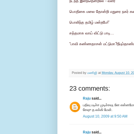
நடந்த இளந்தென்றலே - வளர்
பொதிகை மலை தோன்றி மதுரை நகர் க
பொலிந்த தமிழ் மன்றமே!'
சத்தமாக வாய் விட்டு பாடி...
“பாவி கண்ணதாசன் மட்டுமா?நீயும்தாண்டா.
Posted by
மணிஜி
at
Monday, August 10, 2
23 comments:
Raju
said...
பதிவு படிச்ச முடிச்சவுடனே என்ன
சேஷு த லக்கி மேன்.
August 10, 2009 at 9:50 AM
Raju
said...