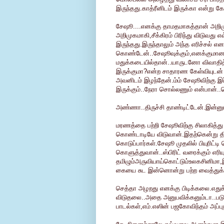
இருந்தது.காத்ரீனிடம் இருக்கா என்று க
சேஷூ....எனக்கு தாமதமாகத்தான் அறிமு
அறிமுகமாகி,சீக்கிரம் பிரிந்து விடு
இருந்தது.இருந்தாலும் அந்த எரிச்சல் எ
கொண்டேன்..சேஷூவுக்கும்,எனக்குமான நட்
மதுக்கடையில்தான்..யாருடனோ விவாதித்
இருக்குமா?என்ற சாதாரண கேள்வியுடன
அவனிடம் இழந்தேன்.ம்ம் சேஷூவிற்கு இ
இருக்கும்..நேரா சொல்லணும் என்பான்..
அண்ணா..திருச்சி தாண்டிட்டேன்.இன்னும்
மரணத்தை பற்றி சேஷூவிற்கு சிலாகித்து ப
கொண்டாடியே விடுவான்.இதற்கென்று திர
கொடுப்பார்கள்.சேஷூ முதலில் பியுரிட்
கொளுத்துவான்..ஸ்பிரிட் வரைக்கும் எரிய
தமிழும்அருவியாய்கொட்டும்உலகசினிமா,இல
கையை சுட இன்னொன்று பற்ற வைத்துக
செத்தா அழறது எனக்கு பிடிக்கலை.எதுக்
விடுதலை..அதை அனுபவிக்கனும்டா..பட
பாடல்கள்,எம்.எஸின் பஜகோவிந்தம் அப்