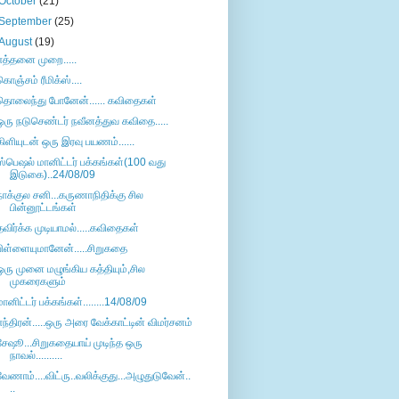
October
(21)
September
(25)
August
(19)
எத்தனை முறை.....
கொஞ்சம் ரீமிக்ஸ்....
தொலைந்து போனேன்...... கவிதைகள்
ஒரு நடுசெண்டர் நவீனத்துவ கவிதை.....
கிளியுடன் ஒரு இரவு பயணம்......
ஸ்பெஷல் மானிட்டர் பக்கங்கள்(100 வது
இடுகை)..24/08/09
நாக்குல சனி...கருணாநிதிக்கு சில
பின்னூட்டங்கள்
தவிர்க்க முடியாமல்.....கவிதைகள்
பிள்ளையுமானேன்.....சிறுகதை
ஒரு முனை மழுங்கிய கத்தியும்,சில
முகரைகளும்
மானிட்டர் பக்கங்கள்........14/08/09
எந்திரன்.....ஒரு அரை வேக்காட்டின் விமர்சனம்
சேஷூ...சிறுகதையாய் முடிந்த ஒரு
நாவல்..........
வேணாம்....விட்ரு..வலிக்குது...அழுதுடுவேன்..
..