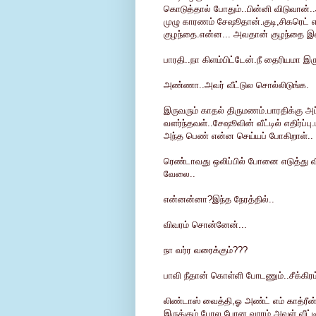
கொடுத்தால் போதும்..பின்னி விடுவான்.
முழு காரணம் சேஷூதான்.குடி,சிகரெட் 
குழந்தை.என்ன... அவதான் குழந்தை இல்லை
பாரதி..நா கிளம்பிட்டேன்.நீ தைரியமா இரு
அண்ணா..அவர் வீட்டுல சொல்லிடுங்க.
இருவரும் காதல் திருமணம்.பாரதிக்கு 
வளர்ந்தவள்..சேஷூவின் வீட்டில் எதிர்ப்
அந்த பெண் என்ன செய்யப் போகிறாள்..
ரெண்டாவது ஒலிப்பில் போனை எடுத்து விட்
வேலை..
என்னன்னா?இந்த நேரத்தில்..
விவரம் சொன்னேன்...
நா வர்ர வரைக்கும்???
பாவி நீதான் கொள்ளி போடணும்..சீக்கிரம
லிண்டாஸ் வைத்தி,ஓ அண்ட் எம் காத்ரீன
இருக்கும் போல.போன வாரம் அவள் வீட்ட