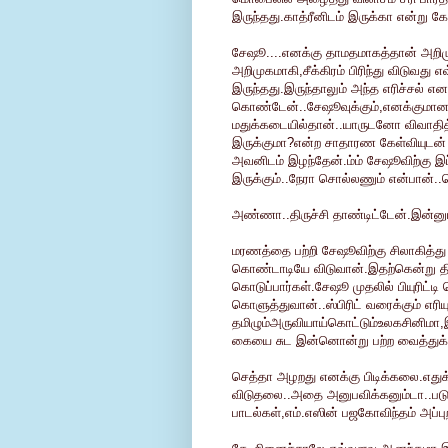
இருந்தது.காத்ரீனிடம் இருக்கா என்று க
சேஷூ....எனக்கு தாமதமாகத்தான் அறிமு
அறிமுகமாகி,சீக்கிரம் பிரிந்து விடு
இருந்தது.இருந்தாலும் அந்த எரிச்சல் எ
கொண்டேன்..சேஷூவுக்கும்,எனக்குமான நட்
மதுக்கடையில்தான்..யாருடனோ விவாதித்
இருக்குமா?என்ற சாதாரண கேள்வியுடன
அவனிடம் இழந்தேன்.ம்ம் சேஷூவிற்கு இ
இருக்கும்..நேரா சொல்லணும் என்பான்..
அண்ணா..திருச்சி தாண்டிட்டேன்.இன்னும்
மரணத்தை பற்றி சேஷூவிற்கு சிலாகித்து ப
கொண்டாடியே விடுவான்.இதற்கென்று திர
கொடுப்பார்கள்.சேஷூ முதலில் பியுரிட்
கொளுத்துவான்..ஸ்பிரிட் வரைக்கும் எரிய
தமிழும்அருவியாய்கொட்டும்உலகசினிமா,இல
கையை சுட இன்னொன்று பற்ற வைத்துக
செத்தா அழறது எனக்கு பிடிக்கலை.எதுக்
விடுதலை..அதை அனுபவிக்கனும்டா..பட
பாடல்கள்,எம்.எஸின் பஜகோவிந்தம் அப்