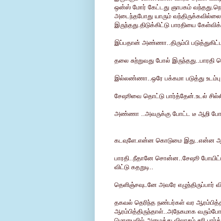
ஒன்ஸ் மோர் கேட்டது ஞாபகம் வந்தது.ந
அடைந்தபோது யாரும் வந்திருக்கவில்லை.
இருந்தது.திடுக்கிட்டு பாரதியை கேள்விக்க
இப்பதான் அண்ணா..திரும்பி படுத்துகிட்ட
தலை சுற்றுவது போல் இருந்தது..பாரதி 
இல்லண்ணா..ஒரே பக்கமா படுத்து உடம்பு வ
சேஷூவை தொட்டு பார்த்தேன்.உடல் சில்லி
அண்ணா ..அவருக்கு போட்ட டீ ஆறி போய
கடவுளே.என்ன கொடுமை இது..என்ன ஆச்
பாரதி..நீதானே சொன்ன..சேஷூ போயிட
விட்டு கதறுடி..
தெளிஞ்சவுடனே அவரே எழுந்திருப்பார் 
தகவல் தெரிந்த நண்பர்கள் வர ஆரம்பித்
ஆரம்பித்திருந்தாள்..அநேகமாக வரும்போத
மொபைலில் அழைத்து விலாசம் சரி பார்த