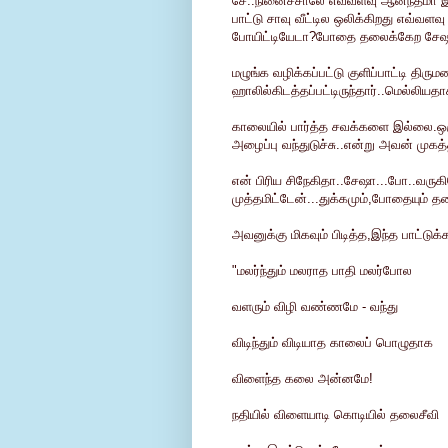
சே..நினைச்சாலே எவ்வளவு ஆனந்தமா 
பாட்டு சாவு வீட்டில ஒலிக்கிறது எவ்வ
போயிட்டியேடா?போதை தலைக்கேற சேஷூ
மழுங்க வழிக்கப்பட்டு குளிப்பாட்டி திர
ஹாலில்கிடத்தப்பட்டிருந்தார்..மெல்லியத
காலையில் பார்த்த சவக்களை இல்லை.ஒரு
அழைப்பு வந்துடுச்சு..என்று அவன் முகத
என் பிரிய சிநேகிதா..சேஷா...போ..வருகி
முத்தமிட்டேன்...துக்கமும்,போதையும் தல
அவனுக்கு மிகவும் பிடித்த,இந்த பாட்டுக
"மலர்ந்தும் மலராத பாதி மலர்போல
வளரும் விழி வண்ணமே - வந்து
விடிந்தும் விடியாத காலைப் பொழுதாக
விளைந்த கலை அன்னமே!
நதியில் விளையாடி கொடியில் தலைசீவி