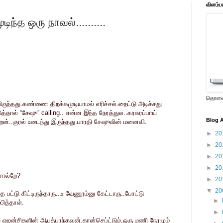
விளம்ப
ந்த ஒரு நாவல்..........
தொலைக
ுந்தது.கண்ணை திறக்கமுடியாமல் எரிச்சல்.நைட்டு அடிச்சது
த்தால் “சேஷு” calling.. என்ன இந்த நேரத்துல..கரகரப்பாய்
Blog A
..குரல் உடைந்து இருந்தது.பாரதி சேஷுவின் மனைவி.
►
20
►
20
►
20
►
20
சொல்றே?
►
20
▼
20
பட்டு கிட்டிருந்தாரு..டீ வேணூம்னு கேட்டாரு..போட்டு
►
பித்தாள்.
►
ய ஏஜன்சிகளின் ஆபத்பாந்தவன்.கான்செப்ட்டும்,ஒரு மணி நேரமும்