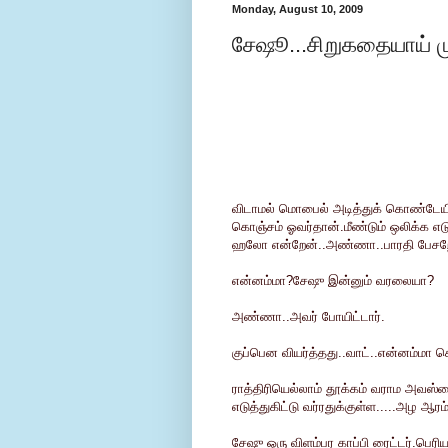
Monday, August 10, 2009
சேஷூ...சிறுகதையாய் முடி
விடாமல் மொபைல் அடித்துக் கொண்டேயிர
கொஞ்சம் ஓவர்தான்.மீண்டும் ஒலிக்க எடு
ஹலோ என்றேன்..அண்ணா..பாரதி பேசறேன்
என்னம்மா?சேஷு இன்னும் வரலையா?
அண்ணா..அவர் போயிட்டார்.
குப்பென வியர்த்தது..வாட்..என்னம்மா 
ராத்திரியெல்லாம் தூக்கம் வராம அவஸ்தை 
எடுத்துகிட்டு வர்ரதுக்குள்ள.....அழ ஆரம்
சேஷு ஒரு விளம்பர காப்பி ரைட்டர்.பெரி