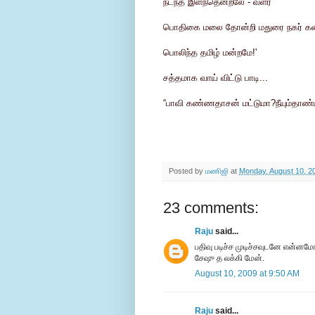
நடந்த இளந்தென்றலே - வளர்
பொதிகை மலை தோன்றி மதுரை நகர் க
பொலிந்த தமிழ் மன்றமே!'
சத்தமாக வாய் விட்டு பாடி...
“பாவி கண்ணதாசன் மட்டுமா?நீயும்தாண்டா.
Posted by
மணிஜி
at
Monday, August 10, 2
23 comments:
Raju
said...
பதிவு படிச்ச முடிச்சவுடனே என்ன
சேஷு த லக்கி மேன்.
August 10, 2009 at 9:50 AM
Raju
said...