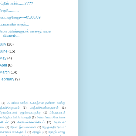
சம்திங் ராங்க்.......????
சேஷூ............
கூட்டாஞ்சோறு-----05/08/09
டயானாவின் காதல்...
பிரபல பதிவர்களுடன் கலைஞர் கதை
விவாதம்....
July
(20)
June
(15)
May
(4)
April
(6)
March
(14)
February
(9)
s
ு
(1)
90 மில்லி ஊத்தி..கொஞ்சமா தண்ணி கலந்து
ஞ்சலி/அனுபவம்
(1)
அஞ்சலி/கண்ணதாசன்
(1)
/கும்பகோணம் குழந்தைகளுக்கு
(1)
அப்படித்தான்
ளம்/துப்பாக்கி/பாப்பாத்தி
(1)
அம்மா/சும்மா/மொக்கை
சியல்/
(2)
அரசியல்/எளக்கியம்
(2)
அரசியல்/
ுவை
(1)
அவள் இளம் மனைவி
(1)
அழகு/கதிர்/ரம்யா/
லா/ராமலட்சுமி/தொடர்
(1)
அழைப்பு
(1)
அழைப்பு/மழை