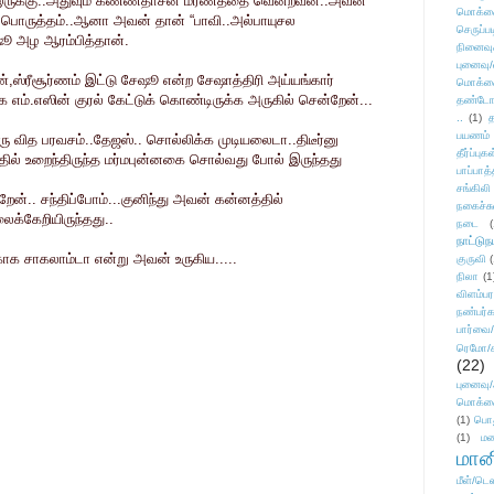
இருக்கு..அதுவும் கண்ணதாசன் மரணத்தை வென்றவன்..அவன்
மொக்க
ளவு பொருத்தம்..ஆனா அவன் தான் “பாவி..அல்பாயுசல
செருப்ப
 அழ ஆரம்பித்தான்.
நினைவு
புனைவு
ுமண்,ஸ்ரீசூர்ணம் இட்டு சேஷூ என்ற சேஷாத்திரி அய்யங்கார்
மொக்க
ாக எம்.எஸின் குரல் கேட்டுக் கொண்டிருக்க அருகில் சென்றேன்...
தண்டோரா
..
(1)
த
பயணம்
 வித பரவசம்..தேஜஸ்.. சொல்லிக்க முடியலைடா..திடீர்னு
தீர்ப்பு
்தில் உறைந்திருந்த மர்மபுன்னகை சொல்வது போல் இருந்தது
பாப்பாத்
சங்கிலி
றேன்.. சந்திப்போம்...குனிந்து அவன் கன்னத்தில்
நகைச்ச
ைக்கேறியிருந்தது..
நடை
(
நாட்டுந
்காக சாகலாம்டா என்று அவன் உருகிய.....
குருவி
நிலா
(1
விளம்பர
நண்பர்க
பார்வை/
ரெமோ/க
(22)
புனைவ
மொக்க
(1)
பொ
(1)
மன
மானி
மீள்/டெஸ