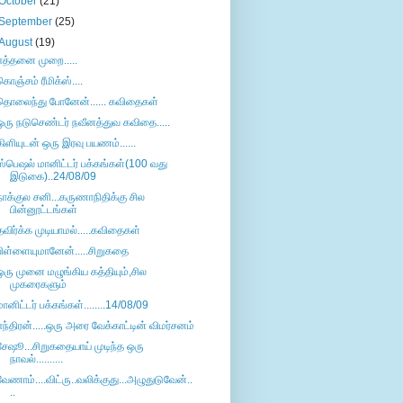
October
(21)
September
(25)
August
(19)
எத்தனை முறை.....
கொஞ்சம் ரீமிக்ஸ்....
தொலைந்து போனேன்...... கவிதைகள்
ஒரு நடுசெண்டர் நவீனத்துவ கவிதை.....
கிளியுடன் ஒரு இரவு பயணம்......
ஸ்பெஷல் மானிட்டர் பக்கங்கள்(100 வது
இடுகை)..24/08/09
நாக்குல சனி...கருணாநிதிக்கு சில
பின்னூட்டங்கள்
தவிர்க்க முடியாமல்.....கவிதைகள்
பிள்ளையுமானேன்.....சிறுகதை
ஒரு முனை மழுங்கிய கத்தியும்,சில
முகரைகளும்
மானிட்டர் பக்கங்கள்........14/08/09
எந்திரன்.....ஒரு அரை வேக்காட்டின் விமர்சனம்
சேஷூ...சிறுகதையாய் முடிந்த ஒரு
நாவல்..........
வேணாம்....விட்ரு..வலிக்குது...அழுதுடுவேன்..
..