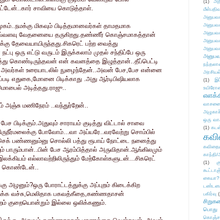
(1)
அற
ேட்டேன்..கார் சாவியை கொடுத்தாள்.
மீள்பதிவ
அனுபவக
கம்..நமக்கு மிகவும் பிடித்தமானவர்கள் தாமதமாக
அனுபவக
அனுபவக
வது எவ்வளவு வேதனையை தருகிறது.தண்ணீர் கொஞ்சமாகத்தான்
அனுபவக
னக்கு தேவையாயிருந்தது.சிகரெட் பற்ற வைத்து
அனுபவக
பு ஒரு எட்டு வருடம் இருக்கலாம் முதல் சந்திப்பே ஒரு
அனுபவ
து கொண்டிருந்தவன் என் கவனத்தை இழுத்தான்..தீப்பெட்டி
நந்தலால
் அவர்கள் உரையாடலில் நுழைந்தேன்..அவன் பேச,பேச என்னை
அரசியல
ப்படி எதுகை,மோனை பிடிக்காது .அது ஆர்டிபிஷியலாக
(1)
இட
மொபைல் அடித்தது.ராஜு..
உயிரோ
எளக்க
வாசனை/க
 அஞ்சு மணிநேரம் ..வந்துர்றேன்..
அழுகாச
ஒரு வா
ேச பிடிக்கும்.அதுவும் சாராயம் குடித்து விட்டால் சாவை
(1)
கடன
ுநீர்மலைக்கு போவோம்...வா அய்யரே..வரவேற்று சொம்பில்
கவ
டி செக் பண்ணனும்னு சொல்லி பத்து ரூபாய் நோட்டை நனைத்து
கவிதைய
ும் பாரும்பான்..பின் பேச ஆரம்பித்தால் அருவிதான்.ஆங்கிலமும்
காந்தி/
க்கியம் எல்லாவற்றிலிருந்தும் மேற்கோள்களுடன்...சிகரெட்
(1)
க
் கொண்டேன்..
கூட்டா
கையா?
கு அழனும்?ஒரு போராட்டத்துக்கு அப்புறம் கிடைக்கிற
டண்டன
ுக்க வச்சு,மெலிதாக பகவத்கீதை,கண்ணதாசன்
பகிர்வு
(
சிறுக
புறம் குறையொன்றும் இல்லை ஒலிக்கணும்.
பொது
கொஞ்ச