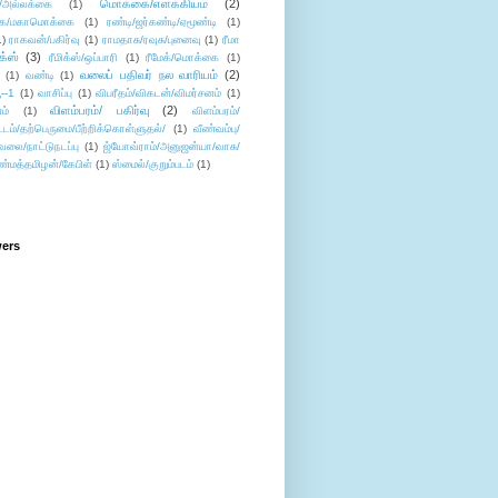
மொக்கை/எளக்கியம்
(2)
/அல்லக்கை
(1)
ை/மகாமொக்கை
(1)
ரண்டி/ஜர்கண்டி/ஏமூண்டி
(1)
1)
ராகவன்/பகிர்வு
(1)
ராமதாசு/ரவுசு/புனைவு
(1)
ரீமா
ிக்ஸ்
(3)
ரீமிக்ஸ்/ஒப்பாரி
(1)
ரீமேக்/மொக்கை
(1)
வலைப் பதிவர் நல வாரியம்
(2)
(1)
வண்டி
(1)
--1
(1)
வாசிப்பு
(1)
விபரீதம்/விகடன்/விமர்சனம்
(1)
விளம்பரம்/ பகிர்வு
(2)
ம்
(1)
விளம்பரம்/
ட்டம்/தற்பெருமை/பீற்றிக்கொள்ளுதல்/
(1)
வீண்வம்பு/
ேலை/நாட்டுநடப்பு
(1)
ஜ்யோவ்ராம்/அனுஜன்யா/வாசு/
ண்மத்தமிழன்/கேபிள்
(1)
ஸ்மைல்/குறும்படம்
(1)
wers