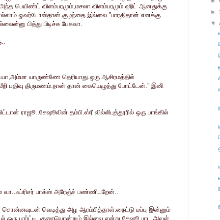
►
.அந்த பெயிண்ட் விளம்பரமும்,மசலா விளம்பரமும் ஹிட் ஆனதுக்கு
►
எல்லாம் ஓவர்டோஸ்தான்.குழந்தை இல்லை.”பாரதிதான் எனக்கு
▼
ன்னு பித்து பிடிச்சு பேசுவா.
..
அப்பா,அம்மா யாருண்ணே தெரியாது.ஒரு ஆசிரமத்தில்
பு.மீறி பதிவு திருமணம்.நான் தான் கையெழுத்து போட்டேன்.” இனி
டான் ராஜூ..சேஷூவின் தம்பி.ஸ்ரீ வில்லிபுத்தூரில் ஒரு பாங்கில்
் வா..ஃப்ரிசர் பாக்ஸ் அரேஞ்ச் பண்ணிடறேன்..
் சொன்னவுடன் வெடித்து அழ ஆரம்பித்தாள்.நைட்டு மப்பு இன்னும்
ில் ஒரு பார்ட்டி..குறையொன்றும் இல்லை என்று சேஷூ பாட,அவள்