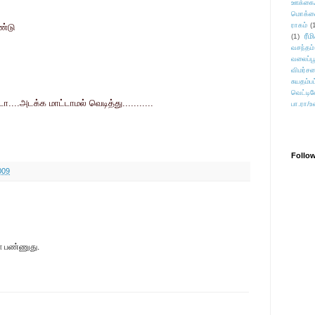
ஊக்கை
மொக்க
ராகம்
(
ண்டு
ரீம
(1)
வசந்தம்
வலைப்பூ
விமர்சன
சுயதம்ப
வெட்டிவ
...அடக்க மாட்டாமல் வெடித்து...........
பா.ரா/உ
Follo
009
மோ பண்ணுது.