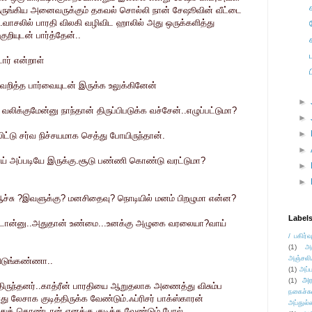
ெருங்கிய அனைவருக்கும் தகவல் சொல்லி நான் சேஷூவின் வீட்டை
வாசலில் பாரதி விலகி வழிவிட ஹாலில் அது ஒருக்களித்து
ுறியுடன் பார்த்தேன்..
ார் என்றாள்
வெறித்த பார்வையுடன் இருக்க உலுக்கினேன்
►
லிக்குமேன்னு நாந்தான் திருப்பிபடுக்க வச்சேன்..எழுப்பட்டுமா?
►
►
ட்டு சர்வ நிச்சயமாக செத்து போயிருந்தான்.
►
் அப்படியே இருக்கு.சூடு பண்ணி கொண்டு வரட்டுமா?
►
►
சு ?இவளுக்கு? மனசிதைவு? நொடியில் மனம் பிறழுமா என்ன?
Label
்டான்னு..அதுதான் உண்மை...உனக்கு அழுகை வரலையா?வாய்
/ பகிர்வ
(1)
அ
அஞ்சலி
விடுங்கண்ணா..
(1)
அப்ப
அர
(1)
திருந்தனர்..காத்ரீன் பாரதியை ஆறுதலாக அணைத்து விசும்ப
நகைச்ச
ு லேசாக குடித்திருக்க வேண்டும்.ஃப்ரிசர் பாக்ஸ்காரன்
அப்துல்
்துக் கொண்டான்.எனக்கு குடிக்க வேண்டும் போல்