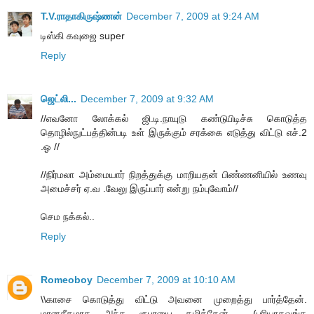
T.V.ராதாகிருஷ்ணன்
December 7, 2009 at 9:24 AM
டிஸ்கி கவுஜை super
Reply
ஜெட்லி...
December 7, 2009 at 9:32 AM
//எவனோ லோக்கல் ஜி.டி.நாயுடு கண்டுபிடிச்சு கொடுத்த
தொழில்நுட்பத்தின்படி உள் இருக்கும் சரக்கை எடுத்து விட்டு எச்.2
.ஓ //
//நிர்மலா அம்மையார் நிறத்துக்கு மாறியதன் பிண்ணனியில் உணவு
அமைச்சர் ஏ.வ .வேலு இருப்பார் என்று நம்புவோம்//
செம நக்கல்..
Reply
Romeoboy
December 7, 2009 at 10:10 AM
\\காசை கொடுத்து விட்டு அவனை முறைத்து பார்த்தேன்.
மானசீகமாக அந்த ரூபாயை கழித்தேன்.... (புரியாதவங்க