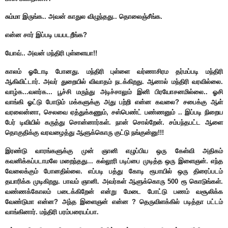
சும்மா இருங்க.. அவன் காதுல விழுந்தது.. தொலைஞ்சீங்க.
என்ன சார் இப்படி பயபடறீங்க?
யோவ்.. அவன் மந்திரி புள்ளையா!!
காலம் ஓடோடி போனது. மந்திரி புள்ளை வர்ணாசிரம தர்மப்படி மந்திரி
ஆகிவிட்டார். அவர் துறையில் விவாதம் நடக்கிறது. ஆனால் மந்திரி வரவில்லை.
வாழ்க...வளர்க... பூச்சி மருந்து அடிச்சாலும் இனி பிரயோசனமில்லை.. ஓசி
வாங்கி ஓட்டு போடும் மக்களுக்கு அது பற்றி என்ன கவலை? சபைக்கு ஆள்
வரலைன்னா, செலவை ஏத்துக்கணும், சஸ்பெண்ட் பண்ணனும் .. இப்படி நிறைய
பேர் டிவியில் கருத்து சொன்னார்கள். நான் சொல்றேன். சம்பந்தபட்ட ஆளை
தொகுதிக்கு வரவழைத்து ஆளுக்கொரு குட்டு நங்குன்னு!!!
இரண்டு வாரங்களுக்கு முன் ஞானி எழுப்பிய ஒரு கேள்வி அதிகம்
கவனிக்கப்படாமலே மறைந்தது... கல்லூரி படிப்பை முடித்த ஒரு இளைஞன். எந்த
வேலைக்கும் போனதில்லை. எப்படி பத்து கோடி ரூபாயில் ஒரு திரைப்படம்
தயாரிக்க முடிகிறது. பாவம் ஞானி. அவர்கள் ஆளுக்கொரு 500 ரூ கொடுங்கள்.
வண்ணக்கோலம் படைக்கிறேன் என்று மேடை போட்டு பணம் வசூலிக்க
வேண்டுமா என்ன? அந்த இளைஞன் என்ன ? தெருவிளக்கில் படித்தா பட்டம்
வாங்கினார். மந்திரி பரம்பரையப்பா.