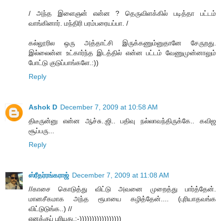
/ அந்த இளைஞன் என்ன ? தெருவிளக்கில் படித்தா பட்டம்
வாங்கினார். மந்திரி பரம்பரையப்பா. /
கல்லூரில ஒரு அத்தாட்சி இருக்கணும்னுதானே சேருறது.
இல்லைன்ன உட்கார்ந்த இடத்தில் என்ன பட்டம் வேணுமுன்னாலும்
போட்டு குடுப்பாங்களே.:))
Reply
Ashok D
December 7, 2009 at 10:58 AM
திடீருன்னு என்ன ஆச்சு..ஜி.. பதிவு நல்லாவந்திருக்கே.. கவிஜ
சூப்பரு...
Reply
ஸ்ரீதர்ரங்கராஜ்
December 7, 2009 at 11:08 AM
//காசை கொடுத்து விட்டு அவனை முறைத்து பார்த்தேன்.
மானசீகமாக அந்த ரூபாயை கழித்தேன்.... (புரியாதவங்க
விட்டுடுங்க..) //
எனக்குப் புரியுது.:-)))))))))))))))))