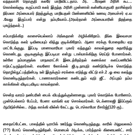
வந்தவாசி தொகுதி கலரே மாறிவிட்டதாம். அட ..ரேஷன் அரிசி கூட..
கொல்லங்குடி கருப்பாயி கலர் இருந்த அரிசி முன்னாள் கன்னியாகுமரி தாசில்தார்
நிர்மலா அம்மையார் நிறத்துக்கு மாறியதன் பிண்ணனியில் உணவு அமைச்சர் ஏ.வ
.வேலு இருப்பார் என்று நம்புவோம்..(அவர்தான் அம்மையாரின் நிறத்தை
புகழ்ந்தவர்..)
சம்பாதிக்கிற காசையெல்லாம் அங்கதான் அழிக்கிறோம். நீங்க இலவசமா
கொடுத்த கலர் டிவியையும் வித்து குடிக்கிறோம். ஆனா சரக்கு போதையே ஏற
மாட்டேங்குது. இப்படி மானாவாரியா புகார் வந்ததும் காவல்துறை சுதாரித்து
கொண்டது. குடிகளுக்கு இப்படியா என்று டாஸ்மாக்கிற்கு ரெய்டு போனார்கள்.
உள்ளே நம்மாளுங்க மாநகராட்சி இடைத்தேர்தல் கணக்கா களப்பணியில்
ஈடுபட்டிருந்தார்கள். எவனோ லோக்கல் ஜி.டி.நாயுடு கண்டுபிடிச்சு கொடுத்த
தொழில்நுட்பத்தின்படி உள் இருக்கும் சரக்கை எடுத்து விட்டு எச்.2 .ஓ வை கலந்து
கொண்டிருந்தார்கள். டாணாகாரர்களை கண்டதும் வுடு ஜீட். அப்புறம் நம்ம
காக்கிகள் விடிய,விடிய காவல்தான்.
சென்ற வாரம் நண்பரின் பைக் விபத்துக்குள்ளானது. புகார் கொடுக்க போனோம்.
முன்பெல்லாம் பேப்பர், பேனா வாங்கி வர சொல்வார்கள். டெக்னாலஜி இம்ப்ரூவ்
ஆயிடுச்சில்ல.. அந்த காக்கி வில்ஸ் கேட்டது. டொகொமோ ரீசார்ஜ்(120 ரூ)..
சைதாப்பேட்டை பாலத்தில் டிராபிக் ஊர்ந்து கொண்டிருந்தது. காரில் அலுவலகம்
(??) போய் கொண்டிருந்தேன். மொபைல் அடிக்க, பார்த்தால் கிளையண்ட். சார்