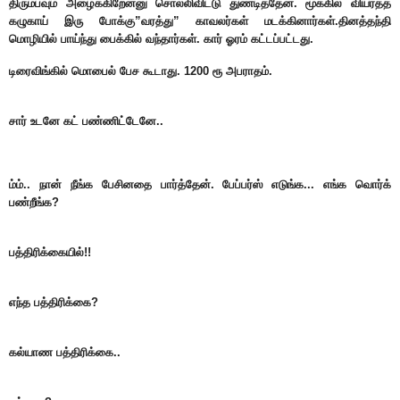
திரும்பவும் அழைக்கிறேன்னு சொல்லிவிட்டு துண்டித்தேன். மூக்கில் வியர்த்த
கழுகாய் இரு போக்கு”வரத்து” காவலர்கள் மடக்கினார்கள்.தினத்தந்தி
மொழியில் பாய்ந்து பைக்கில் வந்தார்கள். கார் ஓரம் கட்டப்பட்டது.
டிரைவிங்கில் மொபைல் பேச கூடாது. 1200 ரூ அபராதம்.
சார் உடனே கட் பண்ணிட்டேனே..
ம்ம்.. நான் நீங்க பேசினதை பார்த்தேன். பேப்பர்ஸ் எடுங்க... எங்க வொர்க்
பண்றீங்க?
பத்திரிக்கையில்!!
எந்த பத்திரிக்கை?
கல்யாண பத்திரிக்கை..