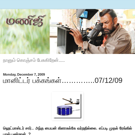
நானும் கொஞ்சம் பேசுகிறேன்.....
Monday, December 7, 2009
மானிட்டர் பக்கங்கள்…………..07/12/09
ஹெட்மாஸ்டர் சார்.. அந்த பையன் கிளாசுக்கே வர்றதில்லை. எப்படி முதல் ரேங்கில்
பாஸ் பண்றான்..?