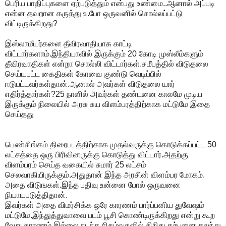
பெரிய பாதிப்புகளை ஏற்படுத்தும் என்பது உண்மை..ஆனால் அப்படி
என்ன தவறான கருத்து உ.போ ஒருவனில் சொல்லப்பட்டு
விட்டிருக்கிறது?
இஸ்லாமீயர்களை தீவிரவாதியாக காட்டி
விட்டார்களாம்.இந்தியாவில் இருக்கும் 20 கோடி முஸ்லீம்களும்
தீவிரவாதிகள் என்றா சொல்லி விட்டார்கள்.சமீபத்தில் விடுதலை
செய்யபட்ட கைதிகள் கோவை குண்டு வெடிப்பில்
ஈடுபட்டவர்கள்தான்.ஆனால் அவர்கள் விடுதலை யார்
எதிர்த்தார்கள்?25 நாளில் அவர்கள் தண்டனை காலமே முடிய
இருக்கும் நிலையில் அரசு சுய விளம்பரத்திற்காக மட்டுமே இதை
செய்தது
பெண்சிங்கம் திரைபடத்திற்காக முதல்வருக்கு கொடுக்கப்பட்ட 50
லட்சத்தை ஒரு பிரிவினருக்கு கொடுத்து விட்டார்.அதற்கு
விளம்பரம் செய்த வகையில் சுமார் 25 லட்சம்
செலவாகியிருக்கும்.அதுதான் இந்த அரசின் விளம்பர மோகம்.
அதை விடுஙகள்.இந்த பதிவு உன்னை போல் ஒருவனை
நியாயபடுத்திதான்.
இவர்கள் அதை விமர்சிக்க ஒரே காரணம் பார்ப்பனிய துவேஷம்
மட்டுமே.இந்துத்துவாவை படம் பூசி கொண்டிருக்கிறது என்று கூற
வேறு காரணம் இல்லை.நடந்த நிகழ்வுகளில் சிறிது கற்பனை கலந்து