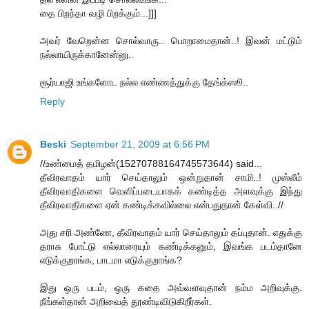
தை பிறந்தா வழி பிறக்கும்...]]]
அவர் வேறென்ன சொல்வாரு.. பொறாமைதான்..! இவன் மட்டும்
நல்லாயிருக்கானேன்னு..
சூர்யாஜி உங்களோட நல்ல எண்ணத்துக்கு தேங்க்ஸூ..
Reply
Beski
September 21, 2009 at 6:56 PM
//உண்மைத் தமிழன்(15270788164745573644) said...
தீவிரவாதம் யார் செய்தாலும் ஒன்றுதான் சாமி..! முஸ்லீம்
தீவிரவாதிகளை வெளிப்படையாகக் கண்டித்த அளவுக்கு இந்து
தீவிரவாதிகளை ஏன் கண்டிக்கவில்லை என்பதுதான் கேள்வி..//
அது சரி அண்ணே, தீவிரவாதம் யார் செய்தாலும் தப்புதான். எதுக்கு
தராசு போட்டு எல்லாரையும் கண்டிக்கனும், இவங்க படம்தானே
எடுக்குறாங்க, பாடமா எடுக்குறாங்க?
இது ஒரு படம், ஒரு கதை அவ்வளவுதான் நம்ம அறிவுக்கு.
நீங்கள்தான் அறிவைத் தூண்டிவிடுகிறீர்கள்.