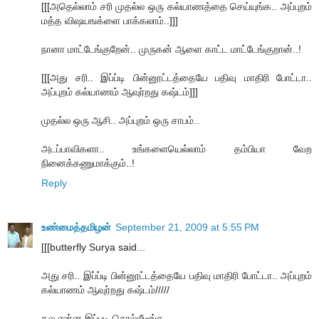
[[[அதெல்லாம் சரி முதல்ல ஒரு கல்யாணத்தை செய்யுங்க.. அப்புறம்
மத்த விஷயஙக்ளை பாக்கலாம்..]]]
நானா மாட்டேங்குறேன்.. முருகன் ஆளை காட்ட மாட்டேங்குறான்..!
[[[அது சரி.. இப்ப்டி பின்னூட்டத்தையே பதிவு மாதிரி போட்டா..
அப்புறம் கல்யாணம் ஆவுர்றது கஷ்டம்]]]
முதல்ல ஒரு ஆசி.. அப்புறம் ஒரு சாபம்..
அடப்பாவிகளா.. உங்களையெல்லாம் தம்பியா வேற
நினைக்கணுமாக்கும்..!
Reply
உண்மைத்தமிழன்
September 21, 2009 at 5:55 PM
[[[butterfly Surya said...
அது சரி.. இப்ப்டி பின்னூட்டத்தையே பதிவு மாதிரி போட்டா.. அப்புறம்
கல்யாணம் ஆவுர்றது கஷ்டம்/////
தல என்ன இப்படி சொல்லீடீங்க...