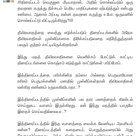
///திரைப்படம் வெகுஜன மீடியாதான். அதில் சொல்லப்படும் ஒரு
தவறான கருத்து நிச்சயம் பெரிய பாதிப்புகளை ஏற்படுத்தும் என்பது
உண்மை. ஆனால் அப்படி என்ன தவறான கருத்து உ.போ. ஒருவனில்
சொல்லப்பட்டு விட்டிருக்கிறது?///
தீவிரவாதத்தை வைத்து எடுக்கப்படும் திரைப்படங்களில் அநேக
தீவிரவாதிகள் முஸ்லீம்களாக திரிக்கப்படுவதை எதிர்த்துத்தான்
பலரும் குற்றம் சாட்டியிருக்கிறார்கள்.
இந்து மதத் தீவிரவாதிகளை வெளிச்சம் போட்டுக் காட்டிய
திரைப்படங்களை கொஞ்சம் எடுத்துக் காட்டுங்கள் பார்ப்போம்.
இத்திரைப்படத்தை பார்க்கின்ற நம்மை அல்லாத பெருவாரியான
ரசிகர் பெருமக்களின் மனதில் முஸ்லீம்கள்தான் தீவிரவாதிகள்
என்கிற எண்ணம் உருவாகிவிடாதா..?
இத்திரைப்படத்தில் முஸ்லீம்களின் பல தார மணத்தைக் கிண்டல்
செய்துகூட வசனம் இருக்கிறது.. ஏன் இந்து மதத்தில் யாருமே
இதைச் செய்வதில்லையா..?
இத்திரைப்படத்தில் இந்த வசனத்தை வைக்க வேண்டிய அவசியம்
என்ன? திரைப்படத்தின் கதையைப் பொறுத்தவரையில் அது
தேவையில்லாதது.. அந்த கிண்டலை எடுத்துவிடுவது யார்? ஒரு