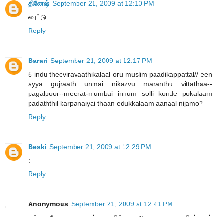
தினேஷ்
September 21, 2009 at 12:10 PM
ரைட்டு...
Reply
Barari
September 21, 2009 at 12:17 PM
5 indu theeviravaathikalaal oru muslim paadikappattal// een
ayya gujraath unmai nikazvu maranthu vittathaa--
pagalpoor--meerat-mumbai innum solli konde pokalaam
padaththil karpanaiyai thaan edukkalaam.aanaal nijamo?
Reply
Beski
September 21, 2009 at 12:29 PM
:|
Reply
Anonymous
September 21, 2009 at 12:41 PM