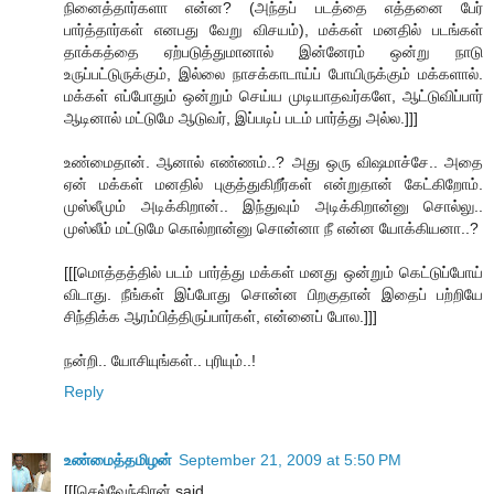
நினைத்தார்களா என்ன? (அந்தப் படத்தை எத்தனை பேர்
பார்த்தார்கள் எனபது வேறு விசயம்), மக்கள் மனதில் படங்கள்
தாக்கத்தை ஏற்படுத்துமானால் இன்னேரம் ஒன்று நாடு
உருப்பட்டுருக்கும், இல்லை நாசக்காடாய்ப் போயிருக்கும் மக்களால்.
மக்கள் எப்போதும் ஒன்றும் செய்ய முடியாதவர்களே, ஆட்டுவிப்பார்
ஆடினால் மட்டுமே ஆடுவர், இப்படிப் படம் பார்த்து அல்ல.]]]
உண்மைதான். ஆனால் எண்ணம்..? அது ஒரு விஷமாச்சே.. அதை
ஏன் மக்கள் மனதில் புகுத்துகிறீர்கள் என்றுதான் கேட்கிறோம்.
முஸ்லீமும் அடிக்கிறான்.. இந்துவும் அடிக்கிறான்னு சொல்லு..
முஸ்லீம் மட்டுமே கொல்றான்னு சொன்னா நீ என்ன யோக்கியனா..?
[[[மொத்தத்தில் படம் பார்த்து மக்கள் மனது ஒன்றும் கெட்டுப்போய்
விடாது. நீங்கள் இப்போது சொன்ன பிறகுதான் இதைப் பற்றியே
சிந்திக்க ஆரம்பித்திருப்பார்கள், என்னைப் போல.]]]
நன்றி.. யோசியுங்கள்.. புரியும்..!
Reply
உண்மைத்தமிழன்
September 21, 2009 at 5:50 PM
[[[செல்வேந்திரன் said...