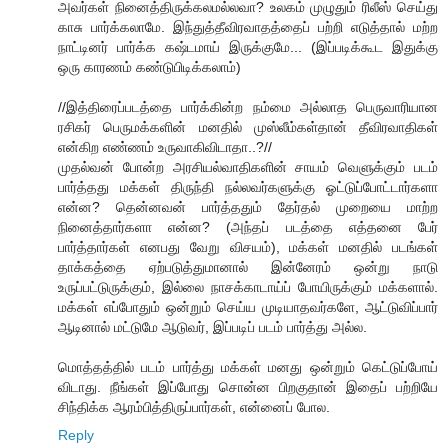
அவர்கள் நினைத்திருக்கலமல்லவா? உலகம் முழுதும் ரிலீஸ் செய்து
காசு பார்க்கலாமே. இந்துத்தீவிரவாதத்தைப் பற்றி எடுத்தால் மற்ற
நாட்டினர் பார்க்க கஷ்டமாய் இருக்குமே... (இப்படிக்கூட இதுக்கு
ஒரு காரணம் கண்டுபிடிக்கலாம்)
//இத்திரைப்படத்தை பார்க்கின்ற நம்மை அல்லாத பெருவாரியான
ரசிகர் பெருமக்களின் மனதில் முஸ்லீம்கள்தான் தீவிரவாதிகள்
என்கிற எண்ணம் உருவாகிவிடாதா..?//
முதல்வன் போன்ற அரசியல்வாதிகளின் சாயம் வெளுக்கும் படம்
பார்த்தது மக்கள் திருந்தி நல்லவர்களுக்கு ஓட்டுப்போட்டார்களா
என்ன? தென்னவன் பார்த்ததும் தேர்தல் முறையை மாற்ற
நினைத்தார்களா என்ன? (அந்தப் படத்தை எத்தனை பேர்
பார்த்தார்கள் எனபது வேறு விசயம்), மக்கள் மனதில் படங்கள்
தாக்கத்தை ஏற்படுத்துமானால் இன்னேரம் ஒன்று நாடு
உருப்பட்டுருக்கும், இல்லை நாசக்காடாய்ப் போயிருக்கும் மக்களால்.
மக்கள் எப்போதும் ஒன்றும் செய்ய முடியாதவர்களே, ஆட்டுவிப்பார்
ஆடினால் மட்டுமே ஆடுவர், இப்படிப் படம் பார்த்து அல்ல.
மொத்தத்தில் படம் பார்த்து மக்கள் மனது ஒன்றும் கெட்டுப்போய்
விடாது. நீங்கள் இப்போது சொன்ன பிறகுதான் இதைப் பற்றியே
சிந்திக்க ஆரம்பித்திருப்பார்கள், என்னைப் போல.
Reply