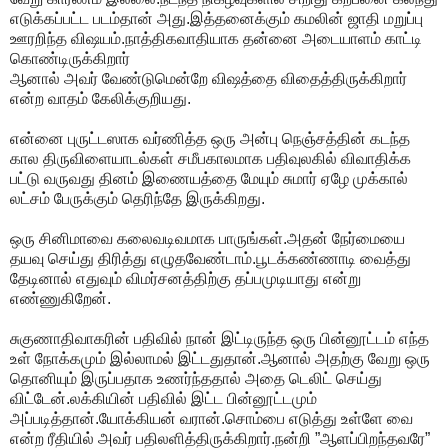
எடுக்கப்பட்ட படம்தான் அது.இத்தனைக்கும் கமலின் ஜாதி மறுப்பு
ஊரறிந்த விஷயம்.நாத்திகவாதியாக தன்னை அடையாளம் காட்டி
கொண்டிருக்கிறார்
ஆனால் அவர் வேண்டுமென்றே விஷத்தை விதைத்திருக்கிறார்
என்ற வாதம் கேலிக்குறியது.
என்னை புருட்டஸாக வர்ணித்த ஒரு அன்பு நெஞ்சத்தின் கடந்த
கால திருவிளையாடல்கள் சமீபகாலமாக பதிவுலகில் விவாதிக்க
பட்டு வருவது தினம் இணையத்தை மேயும் சுமார் ஏழே முக்கால்
லட்சம் பேருக்கும் தெரிந்தே இருக்கிறது.
ஒரு சினிமாவை கலைவடிவமாக பாருங்கள்.அதன் நேர்மையை
தயவு செய்து திரித்து எழுதவேண்டாம்.பூடக்கண்ணாடி வைத்து
தேடினால் எதுவும் விமர்சனத்திற்கு தப்பமுடியாது என்று
எண்ணுகிறேன்.
சுகுணாதிவாகரின் பதிவில் நான் இட்டிருந்த ஒரு பின்னூட்டம் எந்த
உள் நோக்கமும் இல்லாமல் இட்டதுதான்.ஆனால் அதற்கு வேறு ஒரு
தொனியும் இருப்பதாக உணர்ந்ததால் அதை டெலிட் செய்து
விட்டேன்.லக்கியின் பதிவில் இட்ட பின்னூட்டமும்
அப்படித்தான்.யோக்கியன் வரான்.சொம்பை எடுத்து உள்ளே வை
என்ற ரீதியில் அவர் பதிலளித்திருக்கிறார்.நன்றி ”ஆளப்பிறந்தவரே”