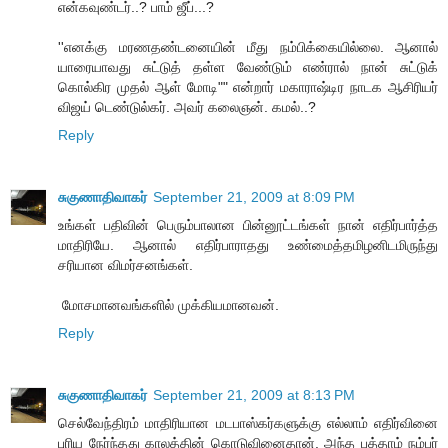
என்கவுண்டர்..? பாம் ஜீப்...?
''எனக்கு மரணதண்டனையின் மீது நம்பிக்கையில்லை. ஆனால்
யாரையாவது சுட்டுத் தள்ள வேண்டும் எண்ரால் நான் சுட்டுக்
கொல்கிர முதல் ஆள் மோடி"" என்றார் மகாராஷ்டிர நாடக ஆசிரியர்
விஜய் டெண்டுல்கர். அவர் கலைஞன். கமல்..?
Reply
சுகுணாதிவாகர்
September 21, 2009 at 8:09 PM
உங்கள் பதிவின் பெரும்பாலான பின்னூட்டங்கள் நான் எதிர்பார்த்த
மாதிரியே. ஆனால் எதிர்பாராதது உண்மைத்தமிழனிடமிருந்து
சரியான விமர்சனங்கள்.
‍ ‍மோசமானவங்களில் முக்கியமானவன்.
Reply
சுகுணாதிவாகர்
September 21, 2009 at 8:13 PM
செல்வேந்திரம் மாதிரியான மடபாஸ்கர்களுக்கு எல்லாம் எதிர்வினை
புரிய நேர்ந்தது காலத்தின் கொடுவினைதான். அந்த பத்தாம் நம்பர்