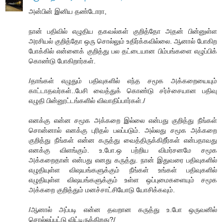
அன்பின் இனிய தண்டோரா,
நான் பதிவில் எழுதிய தகவல்கள் குறித்தோ அதன் பின்னுள்ள
அரசியல் குறித்தோ ஒரு சொல்லும் உதிர்க்கவில்லை. ஆனால் போகிற
போக்கில் என்னைக் குறித்து பல தட்டையான பிம்பங்களை எழுப்பிக்
கொண்டு போகிறார்கள்.
/தாங்கள் எழுதும் பதிவுகளில் எந்த சமூக அக்கறையையும்
காட்டாதவர்கள்..பேசி வைத்துக் கொண்டு சர்ச்சையான பதிவு
எழுதி பின்னூட்டங்களில் விவாதிப்பார்கள்./
எனக்கு என்ன சமூக அக்கறை இல்லை என்பது குறித்து நீங்கள்
சொன்னால் எனக்கு புரிதல் பலப்படும். அல்லது சமூக அக்கறை
குறித்து நீங்கள் என்ன கருத்து வைத்திருக்கிறீர்கள் என்பதாவது
எனக்கு விளங்கும். உ.போ.ஒ பற்றிய விமர்சனமே சமூக
அக்கறைதான் என்பது எனது கருத்து. நான் இதுவரை பதிவுகளில்
எழுதியுள்ள விஷயங்களுக்கும் நீங்கள் உங்கள் பதிவுகளில்
எழுதியுள்ள விஷயங்களுக்கும் உள்ள ஒப்புமைகளையும் சமூக
அக்கறை குறித்தும் மனச்சாட்சியோடு யோசிக்கவும்.
/ஆனால் அப்படி என்ன தவறான கருத்து உ.போ ஒருவனில்
சொல்லப்பட்டு விட்டிருக்கிறது?/