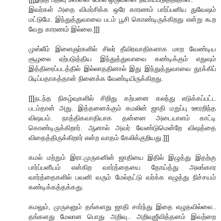
இவர்கள் அதை விமர்சிக்க ஒரே காரணம் பார்ப்பனிய துவேஷம்
மட்டுமே. இந்துத்துவாவை படம் பூசி கொண்டிருக்கிறது என்று கூற
வேறு காரணம் இல்லை.]]]
முஸ்லீம் இளைஞர்களில் சிலர் தீவிரவாதிகளாக மாற வேண்டிய
சூழலை ஏற்படுத்திய இந்துத்துவாவை கண்டிக்கும் எதுவும்
இத்திரைப்படத்தில் இல்லாததினால் இது இந்துத்துவாவை தூக்கிப்
பிடிப்பதாகத்தான் நினைக்க வேண்டியிருக்கிறது.
[[[நடந்த நிகழ்வுகளில் சிறிது கற்பனை கலந்து எடுக்கப்பட்ட
படம்தான் அது. இத்தனைக்கும் கமலின் ஜாதி மறுப்பு ஊரறிந்த
விஷயம். நாத்திகவாதியாக தன்னை அடையாளம் காட்டி
கொண்டிருக்கிறார். ஆனால் அவர் வேண்டுமென்றே விஷத்தை
விதைத்திருக்கிறார் என்ற வாதம் கேலிக்குறியது.]]]
கமல் மற்றும் இரா.முருகனின் ஜாதியை இதில் இழுத்து இதற்கு
பார்ப்பனீயம் என்கிற வார்த்தையை தோய்த்து அலங்கார
வார்த்தைகளில் பவனி வரும் மேல்தட்டு வர்க்க எழுத்து நிச்சயம்
கண்டிக்கத்தக்கது.
கமலும், முருகனும் தங்களது ஜாதி சார்ந்து இதை எழுதவில்லை..
தங்களது மேலான பொது அறிவு.. அறிவுஜீவித்தனம் இவற்றை