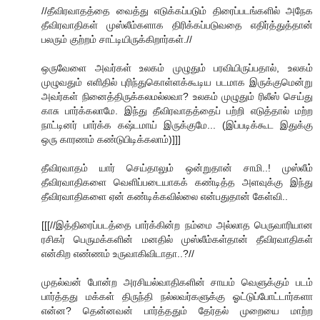
//தீவிரவாதத்தை வைத்து எடுக்கப்படும் திரைப்படங்களில் அநேக
தீவிரவாதிகள் முஸ்லீம்களாக திரிக்கப்படுவதை எதிர்த்துத்தான்
பலரும் குற்றம் சாட்டியிருக்கிறார்கள்.//
ஒருவேளை அவர்கள் உலகம் முழுதும் பரவியிருப்பதால், உலகம்
முழுவதும் எளிதில் புரிந்துகொள்ளக்கூடிய படமாக இருக்குமென்று
அவர்கள் நினைத்திருக்கலமல்லவா? உலகம் முழுதும் ரிலீஸ் செய்து
காசு பார்க்கலாமே. இந்து தீவிரவாதத்தைப் பற்றி எடுத்தால் மற்ற
நாட்டினர் பார்க்க கஷ்டமாய் இருக்குமே... (இப்படிக்கூட இதுக்கு
ஒரு காரணம் கண்டுபிடிக்கலாம்)]]]
தீவிரவாதம் யார் செய்தாலும் ஒன்றுதான் சாமி..! முஸ்லீம்
தீவிரவாதிகளை வெளிப்படையாகக் கண்டித்த அளவுக்கு இந்து
தீவிரவாதிகளை ஏன் கண்டிக்கவில்லை என்பதுதான் கேள்வி..
[[[//இத்திரைப்படத்தை பார்க்கின்ற நம்மை அல்லாத பெருவாரியான
ரசிகர் பெருமக்களின் மனதில் முஸ்லீம்கள்தான் தீவிரவாதிகள்
என்கிற எண்ணம் உருவாகிவிடாதா..?//
முதல்வன் போன்ற அரசியல்வாதிகளின் சாயம் வெளுக்கும் படம்
பார்த்தது மக்கள் திருந்தி நல்லவர்களுக்கு ஓட்டுப்போட்டார்களா
என்ன? தென்னவன் பார்த்ததும் தேர்தல் முறையை மாற்ற