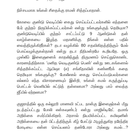
நிச்சயமாக உங்கள் சீதைக்கு ராமன் சித்தப்பாதான்.
கோவை குண்டு வெடிப்பில் கைது செய்யப்பட்டவர்களில் எத்தனை
பேர் குற்றம் நிரூபிக்கப்பட்டவர்கள் என்று உங்களுக்குத் தெரியுமா?
குண்டுவெடிப்பில் குற்றம் சாட்டப்பட்டு 9 ஆண்டுகள் தன்
வாழ்க்கையை இழந்த மதானிக்கு நீங்கள் என்ன பதில்
வைத்திருக்கிறீர்கள்? தடா வழக்கில் 80 சதவிகிதத்திற்கும் மேல்
பொய்வழக்குகள்தான் என்று தடா நீதிமன்றமே கூறியதே. ஒரு
முஸ்லீம் இளைஞனைக் காதலித்துத் திருமணம் செய்துகொண்ட
காரணத்திற்காக 'மனித வெடிகுண்டு பெண்' என்று ஊடகங்களால்
சித்தரிக்கப்பட்ட ஆயிஷா (எ) சங்கீதாவின் கண்ணீர்க் கதை
தெரியுமா உங்களுக்கு? போலீஸால் கைது செய்யப்படுபவர்களை
எல்லாம் எந்த விசாரணையும் இன்றி, உங்கள் கமல் கருத்துப்படி
பொட்டல் வெளியில் சுட்டுத் தள்ளலாமா? அல்லது பாம் வைத்த
ஜீப்பில் ஏற்றலாமா?
குஜராத்தில் ஒரு கல்லூரி மாணவி உட்பட நான்கு இளைஞர்கள் மீது
நடத்தப்பட்டது போலி என்கவுண்டர் என்று மாஜிஸ்டிரேட் தமாங்
அறிக்கை சமர்ப்பிக்கிறார். அரசால் நியமிக்கப்பட்ட கமிஷனின்
அறிக்கையை தன் பிட்டத்திற்குக் கீழ் போட்டு அழுத்துகிற நரேந்திர
மோடியை என்ன செய்யலாம் தண்டோரா அல்லது கமல்...?