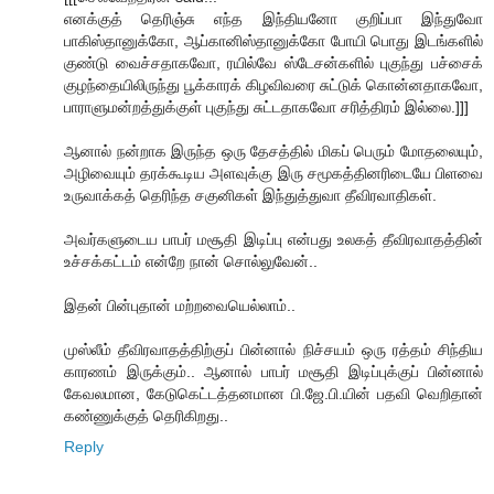
எனக்குத் தெரிஞ்சு எந்த இந்தியனோ குறிப்பா இந்துவோ
பாகிஸ்தானுக்கோ, ஆப்கானிஸ்தானுக்கோ போயி பொது இடங்களில்
குண்டு வைச்சதாகவோ, ரயில்வே ஸ்டேசன்களில் புகுந்து பச்சைக்
குழந்தையிலிருந்து பூக்காரக் கிழவிவரை சுட்டுக் கொன்னதாகவோ,
பாராளுமன்றத்துக்குள் புகுந்து சுட்டதாகவோ சரித்திரம் இல்லை.]]]
ஆனால் நன்றாக இருந்த ஒரு தேசத்தில் மிகப் பெரும் மோதலையும்,
அழிவையும் தரக்கூடிய அளவுக்கு இரு சமூகத்தினரிடையே பிளவை
உருவாக்கத் தெரிந்த சகுனிகள் இந்துத்துவா தீவிரவாதிகள்.
அவர்களுடைய பாபர் மசூதி இடிப்பு என்பது உலகத் தீவிரவாதத்தின்
உச்சக்கட்டம் என்றே நான் சொல்லுவேன்..
இதன் பின்புதான் மற்றவையெல்லாம்..
முஸ்லீம் தீவிரவாதத்திற்குப் பின்னால் நிச்சயம் ஒரு ரத்தம் சிந்திய
காரணம் இருக்கும்.. ஆனால் பாபர் மசூதி இடிப்புக்குப் பின்னால்
கேவலமான, கேடுகெட்டத்தனமான பி.ஜே.பி.யின் பதவி வெறிதான்
கண்ணுக்குத் தெரிகிறது..
Reply