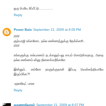
ஒரு பெரிய ரிப்பீட்டு...............
Reply
Power Bala
September 21, 2009 at 8:05 PM
//////
சூர்யாஜி உங்களோட நல்ல எண்ணத்துக்கு தேங்க்ஸூ..
//////
உங்களுக்கு கல்யாணம் நடக்கனும்-னு சாபம் கொடுக்கறாரு. அதை
நல்ல எண்ணம்-ன்னு நினைக்கறீங்களே.
இன்னும்.. எவ்ளோ நாளுக்குதான் இப்படி வெள்ளந்தியாவே
இருப்பீங்க?!
-ஹாலிவுட் பாலா
Reply
சுகுணாதிவாகர்
September 21, 2009 at 8:07 PM