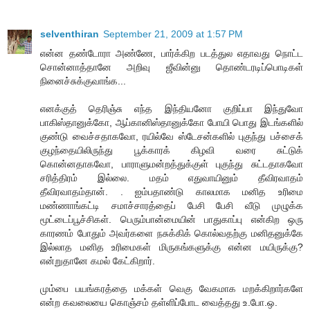
selventhiran
September 21, 2009 at 1:57 PM
என்ன தண்டோரா அண்ணே, பார்க்கிற படத்துல எதாவது நொட்ட
சொன்னாத்தானே அறிவு ஜீவின்னு தொண்டரடிப்பொடிகள்
நினைச்சுக்குவாங்க...
எனக்குத் தெரிஞ்சு எந்த இந்தியனோ குறிப்பா இந்துவோ
பாகிஸ்தானுக்கோ, ஆப்கானிஸ்தானுக்கோ போயி பொது இடங்களில்
குண்டு வைச்சதாகவோ, ரயில்வே ஸ்டேசன்களில் புகுந்து பச்சைக்
குழந்தையிலிருந்து பூக்காரக் கிழவி வரை சுட்டுக்
கொன்னதாகவோ, பாராளுமன்றத்துக்குள் புகுந்து சுட்டதாகவோ
சரித்திரம் இல்லை. மதம் எதுவாயினும் தீவிரவாதம்
தீவிரவாதம்தான். . ஐம்பதாண்டு காலமாக மனித உரிமை
மண்ணாங்கட்டி சமாச்சாரத்தைப் பேசி பேசி வீடு முழுக்க
மூட்டைப்பூச்சிகள். பெரும்பான்மையின் பாதுகாப்பு என்கிற ஒரு
காரணம் போதும் அவர்களை நசுக்கிக் கொல்வதற்கு மனிதனுக்கே
இல்லாத மனித உரிமைகள் மிருகங்களுக்கு என்ன மயிருக்கு?
என்றுதானே கமல் கேட்கிறார்.
மும்பை பயங்கரத்தை மக்கள் வெகு வேகமாக மறக்கிறார்களே
என்ற கவலையை கொஞ்சம் தள்ளிப்போட வைத்தது உ.போ.ஒ.