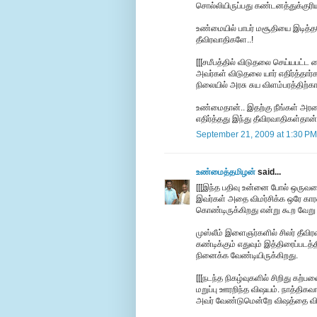
சொல்லியிருப்பது கண்டனத்துக்குரிய
உண்மையில் பாபர் மசூதியை இடித்
தீவிரவாதிகளே..!
[[[சமீபத்தில் விடுதலை செய்யபட்ட
அவர்கள் விடுதலை யார் எதிர்த்தா
நிலையில் அரசு சுய விளம்பரத்திற்க
உண்மைதான்.. இதற்கு நீங்கள் அர
எதிர்த்தது இந்து தீவிரவாதிகள்தான்
September 21, 2009 at 1:30 PM
உண்மைத்தமிழன்
said...
[[[இந்த பதிவு உன்னை போல் ஒருவன
இவர்கள் அதை விமர்சிக்க ஒரே காரண
கொண்டிருக்கிறது என்று கூற வேறு
முஸ்லீம் இளைஞர்களில் சிலர் தீவ
கண்டிக்கும் எதுவும் இத்திரைப்படத
நினைக்க வேண்டியிருக்கிறது.
[[[நடந்த நிகழ்வுகளில் சிறிது கற்
மறுப்பு ஊரறிந்த விஷயம். நாத்தி
அவர் வேண்டுமென்றே விஷத்தை விதைத