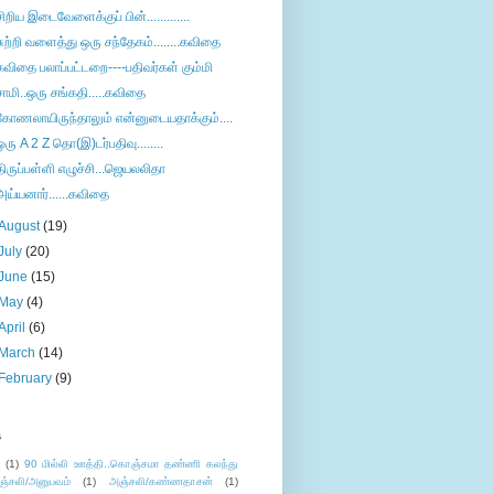
சிறிய இடைவேளைக்குப் பின்.............
சுற்றி வளைத்து ஒரு சந்தேகம்........கவிதை
கவிதை பலாப்பட்டறை----பதிவர்கள் கும்மி
சாமி..ஒரு சங்கதி.....கவிதை
கோணலாயிருந்தாலும் என்னுடையதாக்கும்....
ஒரு A 2 Z தொ(இ)டர்பதிவு........
திருப்பள்ளி எழுச்சி...ஜெயலலிதா
அய்யனார்......கவிதை
August
(19)
July
(20)
June
(15)
May
(4)
April
(6)
March
(14)
February
(9)
s
ு
(1)
90 மில்லி ஊத்தி..கொஞ்சமா தண்ணி கலந்து
ஞ்சலி/அனுபவம்
(1)
அஞ்சலி/கண்ணதாசன்
(1)