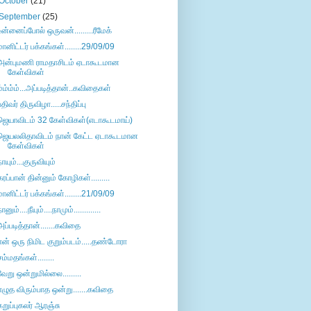
October
(21)
September
(25)
உன்னைப்போல் ஒருவன்.........ரீமேக்
மானிட்டர் பக்கங்கள்........29/09/09
அன்புமணி ராமதாசிடம் ஏடாகூடமான
கேள்விகள்
ம்ம்ம்ம்...அப்படித்தான்..கவிதைகள்
பதிவர் திருவிழா.....சந்திப்பு
ஜெயாவிடம் 32 கேள்விகள்(எடாகூடமாய்)
ஜெயலலிதாவிடம் நான் கேட்ட ஏடாகூடமான
கேள்விகள்
நாயும்...குருவியும்
கரப்பான் தின்னும் கோழிகள்.........
மானிட்டர் பக்கங்கள்........21/09/09
ானும்....நீயும்....நாமும்.............
அப்படித்தான்.......கவிதை
என் ஒரு நிமிட குறும்படம்.....தண்டோரா
சம்மதங்கள்........
வேறு ஒன்றுமில்லை.........
எழுத விரும்பாத ஒன்று.......கவிதை
கறுப்புகலர் ஆரஞ்சு