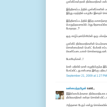
முஸ்லீம்கள்தான் தீவிரவாதிகள் எ
இத்திரைப்படத்தில் முஸ்லீம்களின்
இந்து மதத்தில் யாருமே இதைச் செ
இத்திரைப்படத்தில் இந்த வசனத்த
பொறுத்தவரையில் அது தேவையில்லாத
போதாதா..?
ஒரு காழ்ப்புணர்ச்சியின் ஒரு பக்கத்
முஸ்லீம் தீவிரவாதிகளின் பெயர்கள
சொன்னவர்கள் பெஸ்ட் பேக்கரி சம்ப
வெளிப்படையாகச் சொல்லாதது ஏன்.
யோசியுங்கள்..!
(என் பதிவில் நான் எழுதியிருந்த இ
போய்விட்டது என்பதை இங்கு பதிவு 
September 21, 2009 at 1:27 PM
உண்மைத்தமிழன்
said...
[[[இஸ்லாமீயர்களை தீவிரவாதியாக கா
தீவிரவாதிகள் என்றா சொல்லி விட்டார
அத்தனை பேரும் என்று சொல்லவில்லை