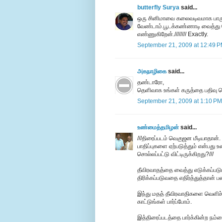
butterfly Surya
said...
ஒரு சினிமாவை கலைவடிவமாக பாருங
வேண்டாம்.பூடக்கண்ணாடி வைத்து தேட
எண்ணுகிறேன்.//////// Exactly.
September 21, 2009 at 12:49 
அகநாழிகை
said...
தண்டாரோ,
தெளிவாக உங்கள் கருத்தை பதிவு செய
September 21, 2009 at 1:10 PM
உண்மைத்தமிழன்
said...
///திரைப்படம் வெகுஜன மீடியாதான்.
பாதிப்புகளை ஏற்படுத்தும் என்பத
சொல்லப்பட்டு விட்டிருக்கிறது?///
தீவிரவாதத்தை வைத்து எடுக்கப்படு
திரிக்கப்படுவதை எதிர்த்துத்தான் பலர
இந்து மதத் தீவிரவாதிகளை வெளிச்ச
காட்டுங்கள் பார்ப்போம்.
இத்திரைப்படத்தை பார்க்கின்ற நம