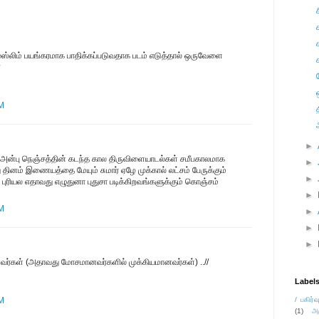
முஸ்லிம் பயங்கரமாக பாதிக்கப்படுவதாக படம் எடுத்தால் ஒருவேளை
?
AM
►
 அன்பு நெஞ்சத்தின் கடந்த கால திருவிளையாடல்கள் சமீபகாலமாக
►
ு தினம் இணையத்தை மேயும் சுமார் ஏழே முக்கால் லட்சம் பேருக்கும்
►
 புரியல எதாவது எழுதுனா புதுசா படிக்கிறவங்களுக்கும் கொஞ்சம்
►
AM
►
►
►
மானவர்கள் (அதாவது மோசமானவர்களில் முக்கியமானவர்கள்) ..//
Label
AM
/ பகிர்வ
(1)
அ