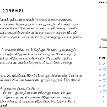
விளம்ப
...21/09/09
ர்களில் முக்கியமானவர்கள் (அதாவது மோசமானவர்களில்
ு விட்டார்கள்..அதாவது தாங்கள் எழுதும் பதிவுகளில் எந்த சமூக
ைத்துக் கொண்டு சர்ச்சையான பதிவு எழுதி பின்னூட்டங்களில்
டியாதான்.அதில் சொல்லப்படும் ஒரு தவறான கருத்து நிச்சயம்
பது உண்மை..ஆனால் அப்படி என்ன தவறான கருத்து உ.போ ஒருவனில்
தொலைக
ட்டார்களாம்.இந்தியாவில் இருக்கும் 20 கோடி முஸ்லீம்களும்
கள்.சமீபத்தில் விடுதலை செய்யபட்ட கைதிகள் கோவை குண்டு
Blog A
வர்கள் விடுதலை யார் எதிர்த்தார்கள்?25 நாளில் அவர்கள்
ில் அரசு சுய விளம்பரத்திற்காக மட்டுமே இதை செய்தது
►
20
►
20
►
20
ுக்கு கொடுக்கப்பட்ட 50 லட்சத்தை ஒரு பிரிவினருக்கு கொடுத்து
ில் சுமார் 25 லட்சம் செலவாகியிருக்கும்.அதுதான் இந்த அரசின்
►
20
►
20
ல் ஒருவனை நியாயபடுத்திதான்.
▼
20
ார்ப்பனிய துவேஷம் மட்டுமே.இந்துத்துவாவை படம் பூசி
►
ம் இல்லை.நடந்த நிகழ்வுகளில் சிறிது கற்பனை கலந்து
ும் கமலின் ஜாதி மறுப்பு ஊரறிந்த விஷயம்.நாத்திகவாதியாக
►
ிறார்