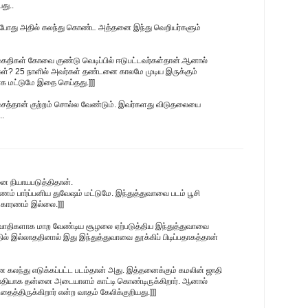
து..
தபோது அதில் கலந்து கொண்ட அத்தனை இந்து வெறியர்களும்
 கைதிகள் கோவை குண்டு வெடிப்பில் ஈடுபட்டவர்கள்தான்.ஆனால்
ர்கள்? 25 நாளில் அவர்கள் தண்டனை காலமே முடிய இருக்கும்
ாக மட்டுமே இதை செய்தது.]]]
சைத்தான் குற்றம் சொல்ல வேண்டும். இவர்களது விடுதலையை
..
ை நியாயபடுத்திதான்.
ம் பார்ப்பனிய துவேஷம் மட்டுமே. இந்துத்துவாவை படம் பூசி
 காரணம் இல்லை.]]]
ிரவாதிகளாக மாற வேண்டிய சூழலை ஏற்படுத்திய இந்துத்துவாவை
்தில் இல்லாததினால் இது இந்துத்துவாவை தூக்கிப் பிடிப்பதாகத்தான்
பனை கலந்து எடுக்கப்பட்ட படம்தான் அது. இத்தனைக்கும் கமலின் ஜாதி
கவாதியாக தன்னை அடையாளம் காட்டி கொண்டிருக்கிறார். ஆனால்
்திருக்கிறார் என்ற வாதம் கேலிக்குறியது.]]]