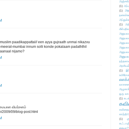
அஞ்சலி
(1)
அப்ப
அர
(1)
நகைச்ச
அப்துல்
PM
(1)
அற
மீள்பதிவ
அனுபவக
அனுபவக
u muslim paadikappattal// een ayya gujraath unmai nikazvu
அனுபவக
--meerat-mumbai innum solli konde pokalaam padaththil
அனுபவக
.aanaal nijamo?
அனுபவக
அனுபவ
PM
நந்தலால
அரசியல
(1)
இட
உயிரோ
எளக்க
வாசனை/க
PM
அழுகாச
ஒரு வா
(1)
கடன
கவ
மையான விமர்சனம்
கவிதைய
m/2009/09/blog-post.html
காந்தி/
PM
(1)
க
கூட்டா
கையா?