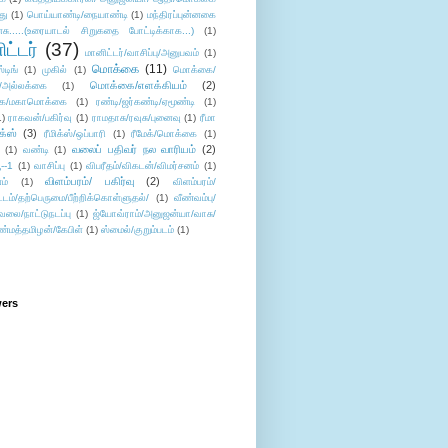
து
(1)
பொய்யாண்டி/நையாண்டி
(1)
மந்திரப்புன்னகை
சு.....(உரையாடல் சிறுகதை போட்டிக்காக...)
(1)
ட்டர்
(37)
மானிட்டர்/வாசிப்பு/அனுபவம்
(1)
மொக்கை
(11)
்டிங்
(1)
முகில்
(1)
மொக்கை/
மொக்கை/எளக்கியம்
(2)
/அல்லக்கை
(1)
ை/மகாமொக்கை
(1)
ரண்டி/ஜர்கண்டி/ஏமூண்டி
(1)
1)
ராகவன்/பகிர்வு
(1)
ராமதாசு/ரவுசு/புனைவு
(1)
ரீமா
ிக்ஸ்
(3)
ரீமிக்ஸ்/ஒப்பாரி
(1)
ரீமேக்/மொக்கை
(1)
வலைப் பதிவர் நல வாரியம்
(2)
(1)
வண்டி
(1)
--1
(1)
வாசிப்பு
(1)
விபரீதம்/விகடன்/விமர்சனம்
(1)
விளம்பரம்/ பகிர்வு
(2)
ம்
(1)
விளம்பரம்/
ட்டம்/தற்பெருமை/பீற்றிக்கொள்ளுதல்/
(1)
வீண்வம்பு/
ேலை/நாட்டுநடப்பு
(1)
ஜ்யோவ்ராம்/அனுஜன்யா/வாசு/
ண்மத்தமிழன்/கேபிள்
(1)
ஸ்மைல்/குறும்படம்
(1)
wers