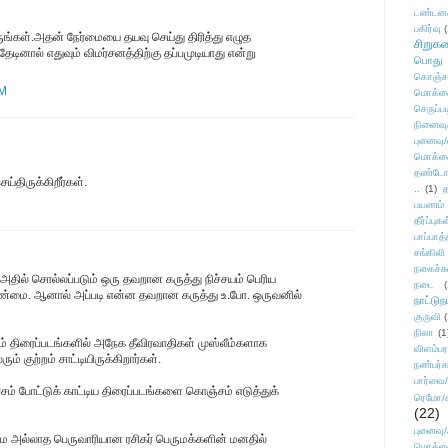
டண்டன
பகிர்வு
(
்கள்.அதன் நேர்மையை தயவு செய்து திரித்து எழுத
சிறுக
ினால் எதுவும் விமர்சனத்திற்கு தப்பமுடியாது என்று
பொது
கொஞ்ச
PM
மொக்க
செருப்ப
நினைவு
புனைவு
மொக்க
தண்டோரா
்திருக்கிறீர்கள்.
..
(1)
த
பயணம்
தீர்ப்பு
பாப்பாத்
சங்கிலி
நகைச்ச
 அதில் சொல்லப்படும் ஒரு தவறான கருத்து நிச்சயம் பெரிய
நடை
(
ு உண்மை. ஆனால் அப்படி என்ன தவறான கருத்து உ.போ. ஒருவனில்
நாட்டுந
குருவி
நிலா
(1
ம் திரைப்படங்களில் அநேக தீவிரவாதிகள் முஸ்லீம்களாக
விளம்பர
ும் குற்றம் சாட்டியிருக்கிறார்கள்.
நண்பர்க
பார்வை/
ம் போட்டுக் காட்டிய திரைப்படங்களை கொஞ்சம் எடுத்துக்
ரெமோ/க
(22)
புனைவ
்மை அல்லாத பெருவாரியான ரசிகர் பெருமக்களின் மனதில்
மொக்க