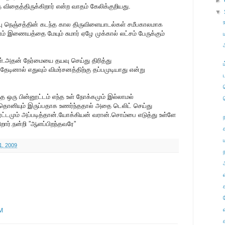
►
தைத்திருக்கிறார் என்ற வாதம் கேலிக்குறியது.
▼
ு நெஞ்சத்தின் கடந்த கால திருவிளையாடல்கள் சமீபகாலமாக
னம் இணையத்தை மேயும் சுமார் ஏழே முக்கால் லட்சம் பேருக்கும்
.அதன் நேர்மையை தயவு செய்து திரித்து
டினால் எதுவும் விமர்சனத்திற்கு தப்பமுடியாது என்று
்த ஒரு பின்னூட்டம் எந்த உள் நோக்கமும் இல்லாமல்
தொனியும் இருப்பதாக உணர்ந்ததால் அதை டெலிட் செய்து
னூட்டமும் அப்படித்தான்.யோக்கியன் வரான்.சொம்பை எடுத்து உள்ளே
ிறார்.நன்றி ”ஆளப்பிறந்தவரே”
1, 2009
ந
AM