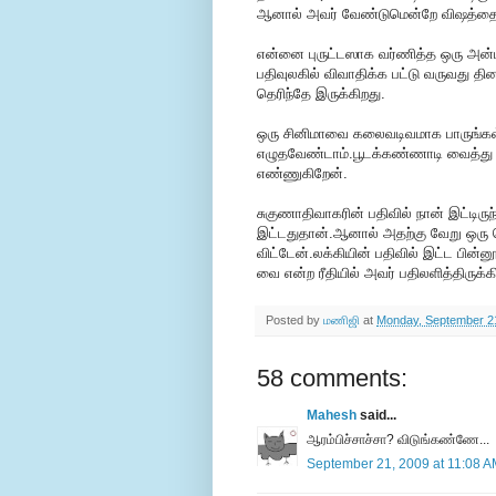
ஆனால் அவர் வேண்டுமென்றே விஷத்தை வி
என்னை புருட்டஸாக வர்ணித்த ஒரு அன்ப
பதிவுலகில் விவாதிக்க பட்டு வருவது தி
தெரிந்தே இருக்கிறது.
ஒரு சினிமாவை கலைவடிவமாக பாருங்கள்
எழுதவேண்டாம்.பூடக்கண்ணாடி வைத்து தே
எண்ணுகிறேன்.
சுகுணாதிவாகரின் பதிவில் நான் இட்டிருந
இட்டதுதான்.ஆனால் அதற்கு வேறு ஒரு 
விட்டேன்.லக்கியின் பதிவில் இட்ட பின்
வை என்ற ரீதியில் அவர் பதிலளித்திருக்க
Posted by
மணிஜி
at
Monday, September 2
58 comments:
Mahesh
said...
ஆரம்பிச்சாச்சா? விடுங்கண்ணே...
September 21, 2009 at 11:08 