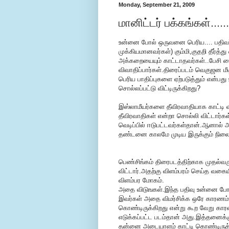
Monday, September 21, 2009
மானிட்டர் பக்கங்கள்.....
உன்னை போல் ஒருவனை பெரிய.... பதிவ
முக்கியமானவர்கள்) கும்மி,குதறி தீர்த்த
அக்கறையையும் காட்டாதவர்கள்..பேசி வ
விவாதிப்பார்கள்.திரைப்படம் வெகுஜன மீ
பெரிய பாதிப்புகளை ஏற்படுத்தும் என்
சொல்லப்பட்டு விட்டிருக்கிறது?
இஸ்லாமீயர்களை தீவிரவாதியாக காட்டி வி
தீவிரவாதிகள் என்றா சொல்லி விட்டார்
வெடிப்பில் ஈடுபட்டவர்கள்தான்.ஆனால் அ
தண்டனை காலமே முடிய இருக்கும் நிலைய
பெண்சிங்கம் திரைபடத்திற்காக முதல்வர
விட்டார்.அதற்கு விளம்பரம் செய்த வகைய
விளம்பர மோகம்.
அதை விடுஙகள்.இந்த பதிவு உன்னை போ
இவர்கள் அதை விமர்சிக்க ஒரே காரணம் ப
கொண்டிருக்கிறது என்று கூற வேறு காரண
எடுக்கப்பட்ட படம்தான் அது.இத்தனைக்க
தன்னை அடையாளம் காட்டி கொண்டிருக்க