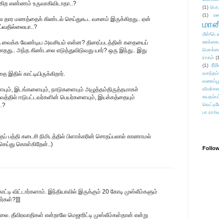
ன்கிற எண்ணம் உருவாகிவிடாதா..?
(1)
பொ
(1)
மன
 பல தார மணத்தைக் கிண்டல் செய்துகூட வசனம் இருக்கிறது.. ஏன்
மானி
ய்வதில்லையா..?
மீள்/டெஸ
ை வைக்க வேண்டிய அவசியம் என்ன? திரைப்படத்தின் கதையைப்
ஊக்கை
து.. அந்த கிண்டலை எடுத்துவிடுவது யார்? ஒரு இந்து.. இது
மொக்க
ராகம்
(
ரீம
(1)
தை இதில் காட்டியிருக்கிறார்.
வசந்தம்
வலைப்பூ
ையும், இடங்களையும், நாடுகளையும் அழுத்தம்திருத்தமாகச்
விமர்சன
வத்தில் ஈடுபட்டவர்களின் பெயர்களையும், இயக்கத்தையும்
சுயதம்ப
.?
வெட்டிவ
பா.ரா/உ
ந்தப் பத்தி கடைசி நிமிடத்தில் பிளாக்கரின் சொதப்பலால் காணாமல்
செய்து கொள்கிறேன்..)
Follo
ட்டி விட்டார்களாம். இந்தியாவில் இருக்கும் 20 கோடி முஸ்லீம்களும்
்கள்?]]]
. தீவிரவாதிகள் என்றாலே மெஜாரிட்டி முஸ்லீம்கள்தான் என்று