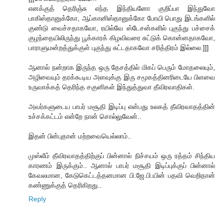
எனக்குத் தெரிஞ்சு எந்த இந்தியனோ குறிப்பா இந்துவோ
பாகிஸ்தானுக்கோ, ஆப்கானிஸ்தானுக்கோ போயி பொது இடங்களில்
குண்டு வைச்சதாகவோ, ரயில்வே ஸ்டேசன்களில் புகுந்து பச்சைக்
குழந்தையிலிருந்து பூக்காரக் கிழவிவரை சுட்டுக் கொன்னதாகவோ,
பாராளுமன்றத்துக்குள் புகுந்து சுட்டதாகவோ சரித்திரம் இல்லை.]]]
ஆனால் நன்றாக இருந்த ஒரு தேசத்தில் மிகப் பெரும் மோதலையும்,
அழிவையும் தரக்கூடிய அளவுக்கு இரு சமூகத்தினரிடையே பிளவை
உருவாக்கத் தெரிந்த சகுனிகள் இந்துத்துவா தீவிரவாதிகள்.
அவர்களுடைய பாபர் மசூதி இடிப்பு என்பது உலகத் தீவிரவாதத்தின்
உச்சக்கட்டம் என்றே நான் சொல்லுவேன்..
இதன் பின்புதான் மற்றவையெல்லாம்..
முஸ்லீம் தீவிரவாதத்திற்குப் பின்னால் நிச்சயம் ஒரு ரத்தம் சிந்திய
காரணம் இருக்கும்.. ஆனால் பாபர் மசூதி இடிப்புக்குப் பின்னால்
கேவலமான, கேடுகெட்டத்தனமான பி.ஜே.பி.யின் பதவி வெறிதான்
கண்ணுக்குத் தெரிகிறது..
Reply