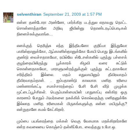
selventhiran
September 21, 2009 at 1:57 PM
என்ன தண்டோரா அண்ணே, பார்க்கிற படத்துல எதாவது நொட்ட
சொன்னாத்தானே அறிவு ஜீவின்னு தொண்டரடிப்பொடிகள்
நினைச்சுக்குவாங்க...
எனக்குத் தெரிஞ்சு எந்த இந்தியனோ குறிப்பா இந்துவோ
பாகிஸ்தானுக்கோ, ஆப்கானிஸ்தானுக்கோ போயி பொது இடங்களில்
குண்டு வைச்சதாகவோ, ரயில்வே ஸ்டேசன்களில் புகுந்து பச்சைக்
குழந்தையிலிருந்து பூக்காரக் கிழவி வரை சுட்டுக்
கொன்னதாகவோ, பாராளுமன்றத்துக்குள் புகுந்து சுட்டதாகவோ
சரித்திரம் இல்லை. மதம் எதுவாயினும் தீவிரவாதம்
தீவிரவாதம்தான். . ஐம்பதாண்டு காலமாக மனித உரிமை
மண்ணாங்கட்டி சமாச்சாரத்தைப் பேசி பேசி வீடு முழுக்க
மூட்டைப்பூச்சிகள். பெரும்பான்மையின் பாதுகாப்பு என்கிற ஒரு
காரணம் போதும் அவர்களை நசுக்கிக் கொல்வதற்கு மனிதனுக்கே
இல்லாத மனித உரிமைகள் மிருகங்களுக்கு என்ன மயிருக்கு?
என்றுதானே கமல் கேட்கிறார்.
மும்பை பயங்கரத்தை மக்கள் வெகு வேகமாக மறக்கிறார்களே
என்ற கவலையை கொஞ்சம் தள்ளிப்போட வைத்தது உ.போ.ஒ.