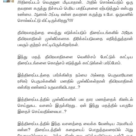
///திரைப்படம் வெகுஜன மீடியாதான். அதில் சொல்லப்படும் ஒரு
தவறான கருத்து நிச்சயம் பெரிய பாதிப்புகளை ஏற்படுத்தும் என்பது
உண்மை. ஆனால் அப்படி என்ன தவறான கருத்து உ.போ. ஒருவனில்
சொல்லப்பட்டு விட்டிருக்கிறது?///
தீவிரவாதத்தை வைத்து எடுக்கப்படும் திரைப்படங்களில் அநேக
தீவிரவாதிகள் முஸ்லீம்களாக திரிக்கப்படுவதை எதிர்த்துத்தான்
பலரும் குற்றம் சாட்டியிருக்கிறார்கள்.
இந்து மதத் தீவிரவாதிகளை வெளிச்சம் போட்டுக் காட்டிய
திரைப்படங்களை கொஞ்சம் எடுத்துக் காட்டுங்கள் பார்ப்போம்.
இத்திரைப்படத்தை பார்க்கின்ற நம்மை அல்லாத பெருவாரியான
ரசிகர் பெருமக்களின் மனதில் முஸ்லீம்கள்தான் தீவிரவாதிகள்
என்கிற எண்ணம் உருவாகிவிடாதா..?
இத்திரைப்படத்தில் முஸ்லீம்களின் பல தார மணத்தைக் கிண்டல்
செய்துகூட வசனம் இருக்கிறது.. ஏன் இந்து மதத்தில் யாருமே
இதைச் செய்வதில்லையா..?
இத்திரைப்படத்தில் இந்த வசனத்தை வைக்க வேண்டிய அவசியம்
என்ன? திரைப்படத்தின் கதையைப் பொறுத்தவரையில் அது
தேவையில்லாதது.. அந்த கிண்டலை எடுத்துவிடுவது யார்? ஒரு