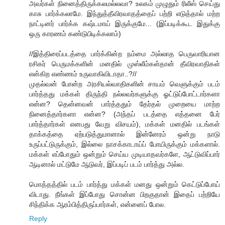
அவர்கள் நினைத்திருக்கலமல்லவா? உலகம் முழுதும் ரிலீஸ் செய்து
காசு பார்க்கலாமே. இந்துத்தீவிரவாதத்தைப் பற்றி எடுத்தால் மற்ற
நாட்டினர் பார்க்க கஷ்டமாய் இருக்குமே... (இப்படிக்கூட இதுக்கு
ஒரு காரணம் கண்டுபிடிக்கலாம்)
//இத்திரைப்படத்தை பார்க்கின்ற நம்மை அல்லாத பெருவாரியான
ரசிகர் பெருமக்களின் மனதில் முஸ்லீம்கள்தான் தீவிரவாதிகள்
என்கிற எண்ணம் உருவாகிவிடாதா..?//
முதல்வன் போன்ற அரசியல்வாதிகளின் சாயம் வெளுக்கும் படம்
பார்த்தது மக்கள் திருந்தி நல்லவர்களுக்கு ஓட்டுப்போட்டார்களா
என்ன? தென்னவன் பார்த்ததும் தேர்தல் முறையை மாற்ற
நினைத்தார்களா என்ன? (அந்தப் படத்தை எத்தனை பேர்
பார்த்தார்கள் எனபது வேறு விசயம்), மக்கள் மனதில் படங்கள்
தாக்கத்தை ஏற்படுத்துமானால் இன்னேரம் ஒன்று நாடு
உருப்பட்டுருக்கும், இல்லை நாசக்காடாய்ப் போயிருக்கும் மக்களால்.
மக்கள் எப்போதும் ஒன்றும் செய்ய முடியாதவர்களே, ஆட்டுவிப்பார்
ஆடினால் மட்டுமே ஆடுவர், இப்படிப் படம் பார்த்து அல்ல.
மொத்தத்தில் படம் பார்த்து மக்கள் மனது ஒன்றும் கெட்டுப்போய்
விடாது. நீங்கள் இப்போது சொன்ன பிறகுதான் இதைப் பற்றியே
சிந்திக்க ஆரம்பித்திருப்பார்கள், என்னைப் போல.
Reply