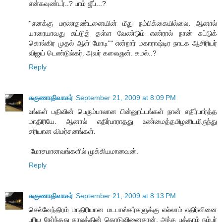
என்கவுண்டர்..? பாம் ஜீப்...?
''எனக்கு மரணதண்டனையின் மீது நம்பிக்கையில்லை. ஆனால்
யாரையாவது சுட்டுத் தள்ள வேண்டும் எண்ரால் நான் சுட்டுக்
கொல்கிர முதல் ஆள் மோடி"" என்றார் மகாராஷ்டிர நாடக ஆசிரியர்
விஜய் டெண்டுல்கர். அவர் கலைஞன். கமல்..?
Reply
சுகுணாதிவாகர்
September 21, 2009 at 8:09 PM
உங்கள் பதிவின் பெரும்பாலான பின்னூட்டங்கள் நான் எதிர்பார்த்த
மாதிரியே. ஆனால் எதிர்பாராதது உண்மைத்தமிழனிடமிருந்து
சரியான விமர்சனங்கள்.
‍ ‍மோசமானவங்களில் முக்கியமானவன்.
Reply
சுகுணாதிவாகர்
September 21, 2009 at 8:13 PM
செல்வேந்திரம் மாதிரியான மடபாஸ்கர்களுக்கு எல்லாம் எதிர்வினை
புரிய நேர்ந்தது காலத்தின் கொடுவினைதான். அந்த பத்தாம் நம்பர்