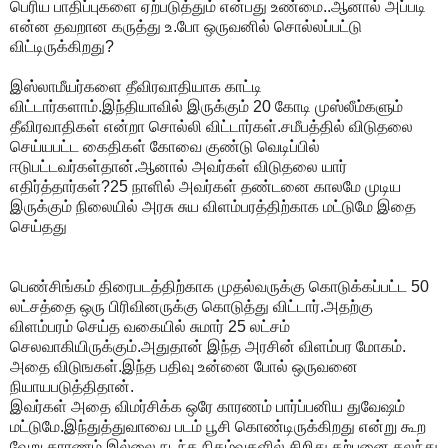
பெரிய பாதிப்புகளை ஏற்படுத்தும் என்பது உண்மை..ஆனால் அப்படி
என்ன தவறான கருத்து உ.போ ஒருவனில் சொல்லப்பட்டு
விட்டிருக்கிறது?
இஸ்லாமீயர்களை தீவிரவாதியாக காட்டி
விட்டார்களாம்.இந்தியாவில் இருக்கும் 20 கோடி முஸ்லீம்களும்
தீவிரவாதிகள் என்றா சொல்லி விட்டார்கள்.சமீபத்தில் விடுதலை
செய்யபட்ட கைதிகள் கோவை குண்டு வெடிப்பில்
ஈடுபட்டவர்கள்தான்.ஆனால் அவர்கள் விடுதலை யார்
எதிர்த்தார்கள்?25 நாளில் அவர்கள் தண்டனை காலமே முடிய
இருக்கும் நிலையில் அரசு சுய விளம்பரத்திற்காக மட்டுமே இதை
செய்தது
பெண்சிங்கம் திரைபடத்திற்காக முதல்வருக்கு கொடுக்கப்பட்ட 50
லட்சத்தை ஒரு பிரிவினருக்கு கொடுத்து விட்டார்.அதற்கு
விளம்பரம் செய்த வகையில் சுமார் 25 லட்சம்
செலவாகியிருக்கும்.அதுதான் இந்த அரசின் விளம்பர மோகம்.
அதை விடுஙகள்.இந்த பதிவு உன்னை போல் ஒருவனை
நியாயபடுத்திதான்.
இவர்கள் அதை விமர்சிக்க ஒரே காரணம் பார்ப்பனிய துவேஷம்
மட்டுமே.இந்துத்துவாவை படம் பூசி கொண்டிருக்கிறது என்று கூற
வேறு காரணம் இல்லை.நடந்த நிகழ்வுகளில் சிறிது கற்பனை கலந்து