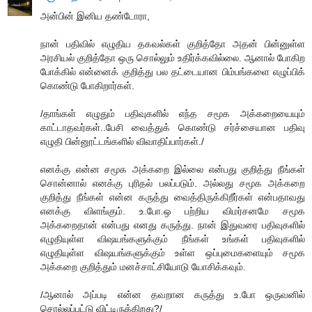
அன்பின் இனிய தண்டோரா,
நான் பதிவில் எழுதிய தகவல்கள் குறித்தோ அதன் பின்னுள்ள
அரசியல் குறித்தோ ஒரு சொல்லும் உதிர்க்கவில்லை. ஆனால் போகிற
போக்கில் என்னைக் குறித்து பல தட்டையான பிம்பங்களை எழுப்பிக்
கொண்டு போகிறார்கள்.
/தாங்கள் எழுதும் பதிவுகளில் எந்த சமூக அக்கறையையும்
காட்டாதவர்கள்..பேசி வைத்துக் கொண்டு சர்ச்சையான பதிவு
எழுதி பின்னூட்டங்களில் விவாதிப்பார்கள்./
எனக்கு என்ன சமூக அக்கறை இல்லை என்பது குறித்து நீங்கள்
சொன்னால் எனக்கு புரிதல் பலப்படும். அல்லது சமூக அக்கறை
குறித்து நீங்கள் என்ன கருத்து வைத்திருக்கிறீர்கள் என்பதாவது
எனக்கு விளங்கும். உ.போ.ஒ பற்றிய விமர்சனமே சமூக
அக்கறைதான் என்பது எனது கருத்து. நான் இதுவரை பதிவுகளில்
எழுதியுள்ள விஷயங்களுக்கும் நீங்கள் உங்கள் பதிவுகளில்
எழுதியுள்ள விஷயங்களுக்கும் உள்ள ஒப்புமைகளையும் சமூக
அக்கறை குறித்தும் மனச்சாட்சியோடு யோசிக்கவும்.
/ஆனால் அப்படி என்ன தவறான கருத்து உ.போ ஒருவனில்
சொல்லப்பட்டு விட்டிருக்கிறது?/