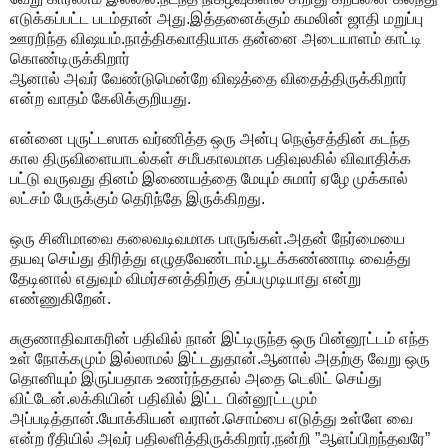
எடுக்கப்பட்ட படம்தான் அது.இத்தனைக்கும் கமலின் ஜாதி மறுப்பு
ஊரறிந்த விஷயம்.நாத்திகவாதியாக தன்னை அடையாளம் காட்டி
கொண்டிருக்கிறார்
ஆனால் அவர் வேண்டுமென்றே விஷத்தை விதைத்திருக்கிறார்
என்ற வாதம் கேலிக்குறியது.
என்னை புருட்டஸாக வர்ணித்த ஒரு அன்பு நெஞ்சத்தின் கடந்த
கால திருவிளையாடல்கள் சமீபகாலமாக பதிவுலகில் விவாதிக்க
பட்டு வருவது தினம் இணையத்தை மேயும் சுமார் ஏழே முக்கால்
லட்சம் பேருக்கும் தெரிந்தே இருக்கிறது.
ஒரு சினிமாவை கலைவடிவமாக பாருங்கள்.அதன் நேர்மையை
தயவு செய்து திரித்து எழுதவேண்டாம்.பூடக்கண்ணாடி வைத்து
தேடினால் எதுவும் விமர்சனத்திற்கு தப்பமுடியாது என்று
எண்ணுகிறேன்.
சுகுணாதிவாகரின் பதிவில் நான் இட்டிருந்த ஒரு பின்னூட்டம் எந்த
உள் நோக்கமும் இல்லாமல் இட்டதுதான்.ஆனால் அதற்கு வேறு ஒரு
தொனியும் இருப்பதாக உணர்ந்ததால் அதை டெலிட் செய்து
விட்டேன்.லக்கியின் பதிவில் இட்ட பின்னூட்டமும்
அப்படித்தான்.யோக்கியன் வரான்.சொம்பை எடுத்து உள்ளே வை
என்ற ரீதியில் அவர் பதிலளித்திருக்கிறார்.நன்றி ”ஆளப்பிறந்தவரே”