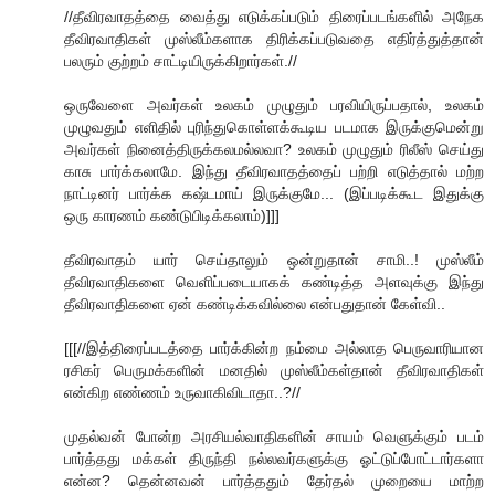
//தீவிரவாதத்தை வைத்து எடுக்கப்படும் திரைப்படங்களில் அநேக
தீவிரவாதிகள் முஸ்லீம்களாக திரிக்கப்படுவதை எதிர்த்துத்தான்
பலரும் குற்றம் சாட்டியிருக்கிறார்கள்.//
ஒருவேளை அவர்கள் உலகம் முழுதும் பரவியிருப்பதால், உலகம்
முழுவதும் எளிதில் புரிந்துகொள்ளக்கூடிய படமாக இருக்குமென்று
அவர்கள் நினைத்திருக்கலமல்லவா? உலகம் முழுதும் ரிலீஸ் செய்து
காசு பார்க்கலாமே. இந்து தீவிரவாதத்தைப் பற்றி எடுத்தால் மற்ற
நாட்டினர் பார்க்க கஷ்டமாய் இருக்குமே... (இப்படிக்கூட இதுக்கு
ஒரு காரணம் கண்டுபிடிக்கலாம்)]]]
தீவிரவாதம் யார் செய்தாலும் ஒன்றுதான் சாமி..! முஸ்லீம்
தீவிரவாதிகளை வெளிப்படையாகக் கண்டித்த அளவுக்கு இந்து
தீவிரவாதிகளை ஏன் கண்டிக்கவில்லை என்பதுதான் கேள்வி..
[[[//இத்திரைப்படத்தை பார்க்கின்ற நம்மை அல்லாத பெருவாரியான
ரசிகர் பெருமக்களின் மனதில் முஸ்லீம்கள்தான் தீவிரவாதிகள்
என்கிற எண்ணம் உருவாகிவிடாதா..?//
முதல்வன் போன்ற அரசியல்வாதிகளின் சாயம் வெளுக்கும் படம்
பார்த்தது மக்கள் திருந்தி நல்லவர்களுக்கு ஓட்டுப்போட்டார்களா
என்ன? தென்னவன் பார்த்ததும் தேர்தல் முறையை மாற்ற