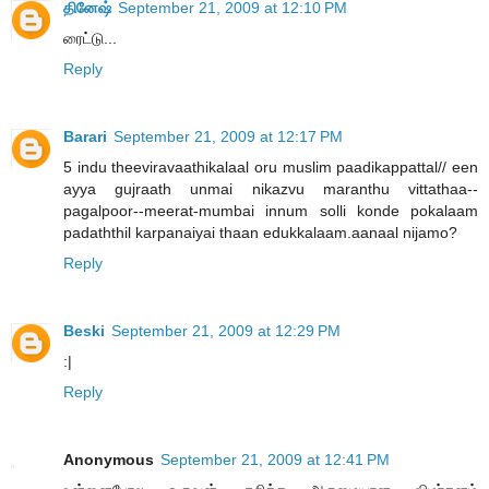
தினேஷ்
September 21, 2009 at 12:10 PM
ரைட்டு...
Reply
Barari
September 21, 2009 at 12:17 PM
5 indu theeviravaathikalaal oru muslim paadikappattal// een
ayya gujraath unmai nikazvu maranthu vittathaa--
pagalpoor--meerat-mumbai innum solli konde pokalaam
padaththil karpanaiyai thaan edukkalaam.aanaal nijamo?
Reply
Beski
September 21, 2009 at 12:29 PM
:|
Reply
Anonymous
September 21, 2009 at 12:41 PM