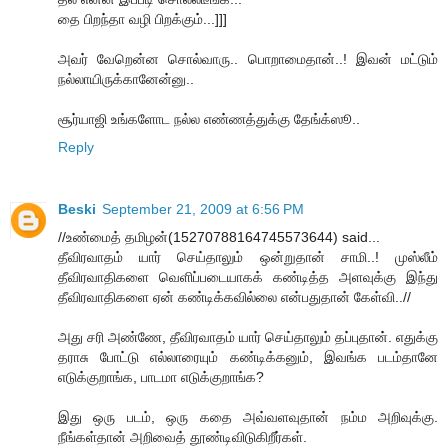
தை பிறந்தா வழி பிறக்கும்...]]]
அவர் வேறென்ன சொல்வாரு.. பொறாமைதான்..! இவன் மட்டும்
நல்லாயிருக்கானேன்னு..
சூர்யாஜி உங்களோட நல்ல எண்ணத்துக்கு தேங்க்ஸூ..
Reply
Beski
September 21, 2009 at 6:56 PM
//உண்மைத் தமிழன்(15270788164745573644) said...
தீவிரவாதம் யார் செய்தாலும் ஒன்றுதான் சாமி..! முஸ்லீம்
தீவிரவாதிகளை வெளிப்படையாகக் கண்டித்த அளவுக்கு இந்து
தீவிரவாதிகளை ஏன் கண்டிக்கவில்லை என்பதுதான் கேள்வி..//
அது சரி அண்ணே, தீவிரவாதம் யார் செய்தாலும் தப்புதான். எதுக்கு
தராசு போட்டு எல்லாரையும் கண்டிக்கனும், இவங்க படம்தானே
எடுக்குறாங்க, பாடமா எடுக்குறாங்க?
இது ஒரு படம், ஒரு கதை அவ்வளவுதான் நம்ம அறிவுக்கு.
நீங்கள்தான் அறிவைத் தூண்டிவிடுகிறீர்கள்.