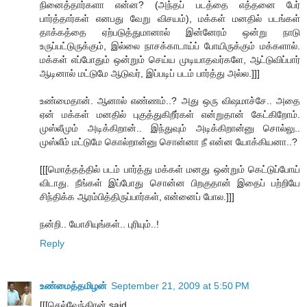
நினைத்தார்களா என்ன? (அந்தப் படத்தை எத்தனை பேர்
பார்த்தார்கள் எனபது வேறு விசயம்), மக்கள் மனதில் படங்கள்
தாக்கத்தை ஏற்படுத்துமானால் இன்னேரம் ஒன்று நாடு
உருப்பட்டுருக்கும், இல்லை நாசக்காடாய்ப் போயிருக்கும் மக்களால்.
மக்கள் எப்போதும் ஒன்றும் செய்ய முடியாதவர்களே, ஆட்டுவிப்பார்
ஆடினால் மட்டுமே ஆடுவர், இப்படிப் படம் பார்த்து அல்ல.]]]
உண்மைதான். ஆனால் எண்ணம்..? அது ஒரு விஷமாச்சே.. அதை
ஏன் மக்கள் மனதில் புகுத்துகிறீர்கள் என்றுதான் கேட்கிறோம்.
முஸ்லீமும் அடிக்கிறான்.. இந்துவும் அடிக்கிறான்னு சொல்லு..
முஸ்லீம் மட்டுமே கொல்றான்னு சொன்னா நீ என்ன யோக்கியனா..?
[[[மொத்தத்தில் படம் பார்த்து மக்கள் மனது ஒன்றும் கெட்டுப்போய்
விடாது. நீங்கள் இப்போது சொன்ன பிறகுதான் இதைப் பற்றியே
சிந்திக்க ஆரம்பித்திருப்பார்கள், என்னைப் போல.]]]
நன்றி.. யோசியுங்கள்.. புரியும்..!
Reply
உண்மைத்தமிழன்
September 21, 2009 at 5:50 PM
[[[செல்வேந்திரன் said...