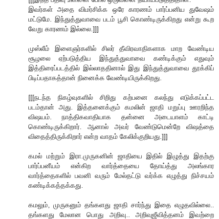
இவர்கள் அதை விமர்சிக்க ஒரே காரணம் பார்ப்பனிய துவேஷம்
மட்டுமே. இந்துத்துவாவை படம் பூசி கொண்டிருக்கிறது என்று கூற
வேறு காரணம் இல்லை.]]]
முஸ்லீம் இளைஞர்களில் சிலர் தீவிரவாதிகளாக மாற வேண்டிய
சூழலை ஏற்படுத்திய இந்துத்துவாவை கண்டிக்கும் எதுவும்
இத்திரைப்படத்தில் இல்லாததினால் இது இந்துத்துவாவை தூக்கிப்
பிடிப்பதாகத்தான் நினைக்க வேண்டியிருக்கிறது.
[[[நடந்த நிகழ்வுகளில் சிறிது கற்பனை கலந்து எடுக்கப்பட்ட
படம்தான் அது. இத்தனைக்கும் கமலின் ஜாதி மறுப்பு ஊரறிந்த
விஷயம். நாத்திகவாதியாக தன்னை அடையாளம் காட்டி
கொண்டிருக்கிறார். ஆனால் அவர் வேண்டுமென்றே விஷத்தை
விதைத்திருக்கிறார் என்ற வாதம் கேலிக்குறியது.]]]
கமல் மற்றும் இரா.முருகனின் ஜாதியை இதில் இழுத்து இதற்கு
பார்ப்பனீயம் என்கிற வார்த்தையை தோய்த்து அலங்கார
வார்த்தைகளில் பவனி வரும் மேல்தட்டு வர்க்க எழுத்து நிச்சயம்
கண்டிக்கத்தக்கது.
கமலும், முருகனும் தங்களது ஜாதி சார்ந்து இதை எழுதவில்லை..
தங்களது மேலான பொது அறிவு.. அறிவுஜீவித்தனம் இவற்றை