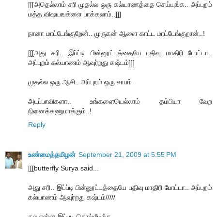
[[[அதெல்லாம் சரி முதல்ல ஒரு கல்யாணத்தை செய்யுங்க.. அப்புறம்
மத்த விஷயஙக்ளை பாக்கலாம்..]]]
நானா மாட்டேங்குறேன்.. முருகன் ஆளை காட்ட மாட்டேங்குறான்..!
[[[அது சரி.. இப்ப்டி பின்னூட்டத்தையே பதிவு மாதிரி போட்டா..
அப்புறம் கல்யாணம் ஆவுர்றது கஷ்டம்]]]
முதல்ல ஒரு ஆசி.. அப்புறம் ஒரு சாபம்..
அடப்பாவிகளா.. உங்களையெல்லாம் தம்பியா வேற
நினைக்கணுமாக்கும்..!
Reply
உண்மைத்தமிழன்
September 21, 2009 at 5:55 PM
[[[butterfly Surya said...
அது சரி.. இப்ப்டி பின்னூட்டத்தையே பதிவு மாதிரி போட்டா.. அப்புறம்
கல்யாணம் ஆவுர்றது கஷ்டம்/////
தல என்ன இப்படி சொல்லீடீங்க...