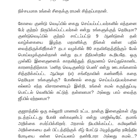
நிச்சயமாக உங்கள் சீதைக்கு ராமன் சித்தப்பாதான்.
கோவை குண்டு வெடிப்பில் கைது செய்யப்பட்டவர்களில் எத்தனை
பேர் குற்றம் நிரூபிக்கப்பட்டவர்கள் என்று உங்களுக்குத் தெரியுமா?
குண்டுவெடிப்பில் குற்றம் சாட்டப்பட்டு 9 ஆண்டுகள் தன்
வாழ்க்கையை இழந்த மதானிக்கு நீங்கள் என்ன பதில்
வைத்திருக்கிறீர்கள்? தடா வழக்கில் 80 சதவிகிதத்திற்கும் மேல்
பொய்வழக்குகள்தான் என்று தடா நீதிமன்றமே கூறியதே. ஒரு
முஸ்லீம் இளைஞனைக் காதலித்துத் திருமணம் செய்துகொண்ட
காரணத்திற்காக 'மனித வெடிகுண்டு பெண்' என்று ஊடகங்களால்
சித்தரிக்கப்பட்ட ஆயிஷா (எ) சங்கீதாவின் கண்ணீர்க் கதை
தெரியுமா உங்களுக்கு? போலீஸால் கைது செய்யப்படுபவர்களை
எல்லாம் எந்த விசாரணையும் இன்றி, உங்கள் கமல் கருத்துப்படி
பொட்டல் வெளியில் சுட்டுத் தள்ளலாமா? அல்லது பாம் வைத்த
ஜீப்பில் ஏற்றலாமா?
குஜராத்தில் ஒரு கல்லூரி மாணவி உட்பட நான்கு இளைஞர்கள் மீது
நடத்தப்பட்டது போலி என்கவுண்டர் என்று மாஜிஸ்டிரேட் தமாங்
அறிக்கை சமர்ப்பிக்கிறார். அரசால் நியமிக்கப்பட்ட கமிஷனின்
அறிக்கையை தன் பிட்டத்திற்குக் கீழ் போட்டு அழுத்துகிற நரேந்திர
மோடியை என்ன செய்யலாம் தண்டோரா அல்லது கமல்...?