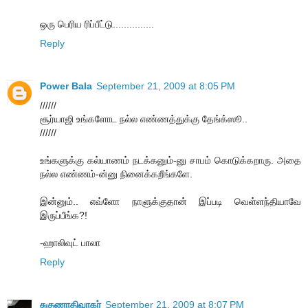
ஒரு பெரிய ரிப்பீட்டு...............
Reply
Power Bala
September 21, 2009 at 8:05 PM
//////
சூர்யாஜி உங்களோட நல்ல எண்ணத்துக்கு தேங்க்ஸூ..
//////
உங்களுக்கு கல்யாணம் நடக்கனும்-னு சாபம் கொடுக்கறாரு. அதை
நல்ல எண்ணம்-ன்னு நினைக்கறீங்களே.
இன்னும்.. எவ்ளோ நாளுக்குதான் இப்படி வெள்ளந்தியாவே
இருப்பீங்க?!
-ஹாலிவுட் பாலா
Reply
சுகுணாதிவாகர்
September 21, 2009 at 8:07 PM