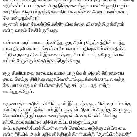
எடுக்கப்பட்ட படம்தான் அது.இத்தனைக்கும் கமலின் ஜாதி மறுப்பு
ஊரறிந்த விஷயம்.நாத்திகவாதியாக தன்னை அடையாளம் காட்டி
கொண்டிருக்கிறார்
ஆனால் அவர் வேண்டுமென்றே விஷத்தை விதைத்திருக்கிறார்
என்ற வாதம் கேலிக்குறியது.
என்னை புருட்டஸாக வர்ணித்த ஒரு அன்பு நெஞ்சத்தின் கடந்த
கால திருவிளையாடல்கள் சமீபகாலமாக பதிவுலகில் விவாதிக்க
பட்டு வருவது தினம் இணையத்தை மேயும் சுமார் ஏழே முக்கால்
லட்சம் பேருக்கும் தெரிந்தே இருக்கிறது.
ஒரு சினிமாவை கலைவடிவமாக பாருங்கள்.அதன் நேர்மையை
தயவு செய்து திரித்து எழுதவேண்டாம்.பூடக்கண்ணாடி வைத்து
தேடினால் எதுவும் விமர்சனத்திற்கு தப்பமுடியாது என்று
எண்ணுகிறேன்.
சுகுணாதிவாகரின் பதிவில் நான் இட்டிருந்த ஒரு பின்னூட்டம் எந்த
உள் நோக்கமும் இல்லாமல் இட்டதுதான்.ஆனால் அதற்கு வேறு ஒரு
தொனியும் இருப்பதாக உணர்ந்ததால் அதை டெலிட் செய்து
விட்டேன்.லக்கியின் பதிவில் இட்ட பின்னூட்டமும்
அப்படித்தான்.யோக்கியன் வரான்.சொம்பை எடுத்து உள்ளே வை
என்ற ரீதியில் அவர் பதிலளித்திருக்கிறார்.நன்றி ”ஆளப்பிறந்தவரே”