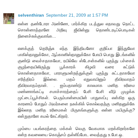
selventhiran
September 21, 2009 at 1:57 PM
என்ன தண்டோரா அண்ணே, பார்க்கிற படத்துல எதாவது நொட்ட
சொன்னாத்தானே அறிவு ஜீவின்னு தொண்டரடிப்பொடிகள்
நினைச்சுக்குவாங்க...
எனக்குத் தெரிஞ்சு எந்த இந்தியனோ குறிப்பா இந்துவோ
பாகிஸ்தானுக்கோ, ஆப்கானிஸ்தானுக்கோ போயி பொது இடங்களில்
குண்டு வைச்சதாகவோ, ரயில்வே ஸ்டேசன்களில் புகுந்து பச்சைக்
குழந்தையிலிருந்து பூக்காரக் கிழவி வரை சுட்டுக்
கொன்னதாகவோ, பாராளுமன்றத்துக்குள் புகுந்து சுட்டதாகவோ
சரித்திரம் இல்லை. மதம் எதுவாயினும் தீவிரவாதம்
தீவிரவாதம்தான். . ஐம்பதாண்டு காலமாக மனித உரிமை
மண்ணாங்கட்டி சமாச்சாரத்தைப் பேசி பேசி வீடு முழுக்க
மூட்டைப்பூச்சிகள். பெரும்பான்மையின் பாதுகாப்பு என்கிற ஒரு
காரணம் போதும் அவர்களை நசுக்கிக் கொல்வதற்கு மனிதனுக்கே
இல்லாத மனித உரிமைகள் மிருகங்களுக்கு என்ன மயிருக்கு?
என்றுதானே கமல் கேட்கிறார்.
மும்பை பயங்கரத்தை மக்கள் வெகு வேகமாக மறக்கிறார்களே
என்ற கவலையை கொஞ்சம் தள்ளிப்போட வைத்தது உ.போ.ஒ.