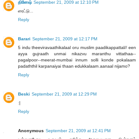
தினேஷ்
September 21, 2009 at 12:10 PM
ரைட்டு...
Reply
Barari
September 21, 2009 at 12:17 PM
5 indu theeviravaathikalaal oru muslim paadikappattal// een
ayya gujraath unmai nikazvu maranthu vittathaa--
pagalpoor--meerat-mumbai innum solli konde pokalaam
padaththil karpanaiyai thaan edukkalaam.aanaal nijamo?
Reply
Beski
September 21, 2009 at 12:29 PM
:|
Reply
Anonymous
September 21, 2009 at 12:41 PM