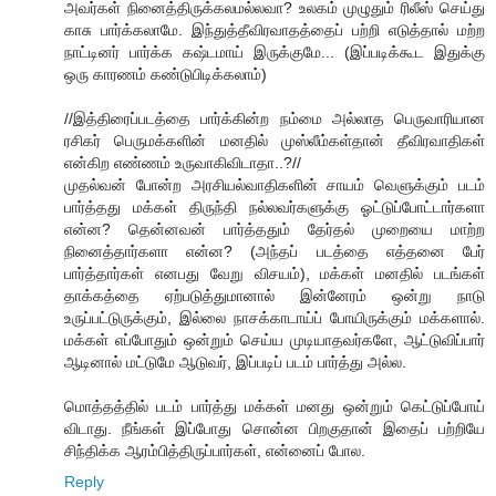
அவர்கள் நினைத்திருக்கலமல்லவா? உலகம் முழுதும் ரிலீஸ் செய்து
காசு பார்க்கலாமே. இந்துத்தீவிரவாதத்தைப் பற்றி எடுத்தால் மற்ற
நாட்டினர் பார்க்க கஷ்டமாய் இருக்குமே... (இப்படிக்கூட இதுக்கு
ஒரு காரணம் கண்டுபிடிக்கலாம்)
//இத்திரைப்படத்தை பார்க்கின்ற நம்மை அல்லாத பெருவாரியான
ரசிகர் பெருமக்களின் மனதில் முஸ்லீம்கள்தான் தீவிரவாதிகள்
என்கிற எண்ணம் உருவாகிவிடாதா..?//
முதல்வன் போன்ற அரசியல்வாதிகளின் சாயம் வெளுக்கும் படம்
பார்த்தது மக்கள் திருந்தி நல்லவர்களுக்கு ஓட்டுப்போட்டார்களா
என்ன? தென்னவன் பார்த்ததும் தேர்தல் முறையை மாற்ற
நினைத்தார்களா என்ன? (அந்தப் படத்தை எத்தனை பேர்
பார்த்தார்கள் எனபது வேறு விசயம்), மக்கள் மனதில் படங்கள்
தாக்கத்தை ஏற்படுத்துமானால் இன்னேரம் ஒன்று நாடு
உருப்பட்டுருக்கும், இல்லை நாசக்காடாய்ப் போயிருக்கும் மக்களால்.
மக்கள் எப்போதும் ஒன்றும் செய்ய முடியாதவர்களே, ஆட்டுவிப்பார்
ஆடினால் மட்டுமே ஆடுவர், இப்படிப் படம் பார்த்து அல்ல.
மொத்தத்தில் படம் பார்த்து மக்கள் மனது ஒன்றும் கெட்டுப்போய்
விடாது. நீங்கள் இப்போது சொன்ன பிறகுதான் இதைப் பற்றியே
சிந்திக்க ஆரம்பித்திருப்பார்கள், என்னைப் போல.
Reply