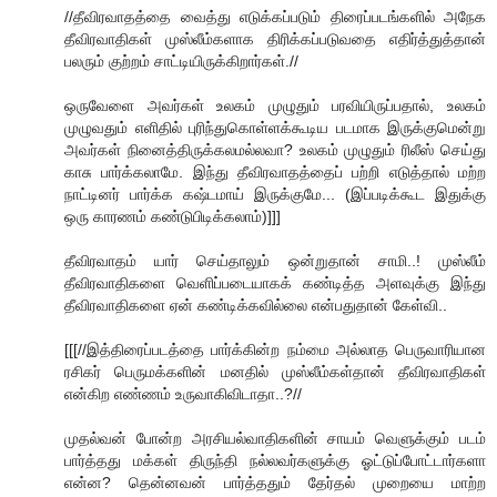
//தீவிரவாதத்தை வைத்து எடுக்கப்படும் திரைப்படங்களில் அநேக
தீவிரவாதிகள் முஸ்லீம்களாக திரிக்கப்படுவதை எதிர்த்துத்தான்
பலரும் குற்றம் சாட்டியிருக்கிறார்கள்.//
ஒருவேளை அவர்கள் உலகம் முழுதும் பரவியிருப்பதால், உலகம்
முழுவதும் எளிதில் புரிந்துகொள்ளக்கூடிய படமாக இருக்குமென்று
அவர்கள் நினைத்திருக்கலமல்லவா? உலகம் முழுதும் ரிலீஸ் செய்து
காசு பார்க்கலாமே. இந்து தீவிரவாதத்தைப் பற்றி எடுத்தால் மற்ற
நாட்டினர் பார்க்க கஷ்டமாய் இருக்குமே... (இப்படிக்கூட இதுக்கு
ஒரு காரணம் கண்டுபிடிக்கலாம்)]]]
தீவிரவாதம் யார் செய்தாலும் ஒன்றுதான் சாமி..! முஸ்லீம்
தீவிரவாதிகளை வெளிப்படையாகக் கண்டித்த அளவுக்கு இந்து
தீவிரவாதிகளை ஏன் கண்டிக்கவில்லை என்பதுதான் கேள்வி..
[[[//இத்திரைப்படத்தை பார்க்கின்ற நம்மை அல்லாத பெருவாரியான
ரசிகர் பெருமக்களின் மனதில் முஸ்லீம்கள்தான் தீவிரவாதிகள்
என்கிற எண்ணம் உருவாகிவிடாதா..?//
முதல்வன் போன்ற அரசியல்வாதிகளின் சாயம் வெளுக்கும் படம்
பார்த்தது மக்கள் திருந்தி நல்லவர்களுக்கு ஓட்டுப்போட்டார்களா
என்ன? தென்னவன் பார்த்ததும் தேர்தல் முறையை மாற்ற