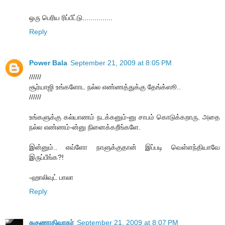
ஒரு பெரிய ரிப்பீட்டு...............
Reply
Power Bala
September 21, 2009 at 8:05 PM
//////
சூர்யாஜி உங்களோட நல்ல எண்ணத்துக்கு தேங்க்ஸூ..
//////
உங்களுக்கு கல்யாணம் நடக்கனும்-னு சாபம் கொடுக்கறாரு. அதை
நல்ல எண்ணம்-ன்னு நினைக்கறீங்களே.
இன்னும்.. எவ்ளோ நாளுக்குதான் இப்படி வெள்ளந்தியாவே
இருப்பீங்க?!
-ஹாலிவுட் பாலா
Reply
சுகுணாதிவாகர்
September 21, 2009 at 8:07 PM