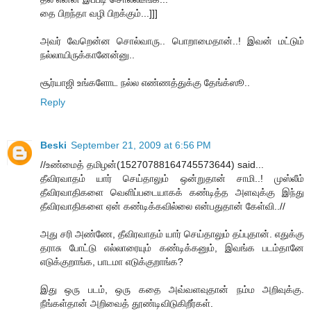
தை பிறந்தா வழி பிறக்கும்...]]]
அவர் வேறென்ன சொல்வாரு.. பொறாமைதான்..! இவன் மட்டும்
நல்லாயிருக்கானேன்னு..
சூர்யாஜி உங்களோட நல்ல எண்ணத்துக்கு தேங்க்ஸூ..
Reply
Beski
September 21, 2009 at 6:56 PM
//உண்மைத் தமிழன்(15270788164745573644) said...
தீவிரவாதம் யார் செய்தாலும் ஒன்றுதான் சாமி..! முஸ்லீம்
தீவிரவாதிகளை வெளிப்படையாகக் கண்டித்த அளவுக்கு இந்து
தீவிரவாதிகளை ஏன் கண்டிக்கவில்லை என்பதுதான் கேள்வி..//
அது சரி அண்ணே, தீவிரவாதம் யார் செய்தாலும் தப்புதான். எதுக்கு
தராசு போட்டு எல்லாரையும் கண்டிக்கனும், இவங்க படம்தானே
எடுக்குறாங்க, பாடமா எடுக்குறாங்க?
இது ஒரு படம், ஒரு கதை அவ்வளவுதான் நம்ம அறிவுக்கு.
நீங்கள்தான் அறிவைத் தூண்டிவிடுகிறீர்கள்.