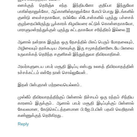
எனக்குத் தெரிஞ்சு எந்த இந்தியனோ குறிப்பா இந்துவோ
பாகிஸ்தானுக்கோ, ஆப்கானிஸ்தானுக்கோ போயி பொது இடங்களில்
குண்டு வைச்சதாகவோ, ரயில்வே ஸ்டேசன்களில் புகுந்து பச்சைக்
குழந்தையிலிருந்து பூக்காரக் கிழவிவரை சுட்டுக் கொன்னதாகவோ,
பாராளுமன்றத்துக்குள் புகுந்து சுட்டதாகவோ சரித்திரம் இல்லை.]]]
ஆனால் நன்றாக இருந்த ஒரு தேசத்தில் மிகப் பெரும் மோதலையும்,
அழிவையும் தரக்கூடிய அளவுக்கு இரு சமூகத்தினரிடையே பிளவை
உருவாக்கத் தெரிந்த சகுனிகள் இந்துத்துவா தீவிரவாதிகள்.
அவர்களுடைய பாபர் மசூதி இடிப்பு என்பது உலகத் தீவிரவாதத்தின்
உச்சக்கட்டம் என்றே நான் சொல்லுவேன்..
இதன் பின்புதான் மற்றவையெல்லாம்..
முஸ்லீம் தீவிரவாதத்திற்குப் பின்னால் நிச்சயம் ஒரு ரத்தம் சிந்திய
காரணம் இருக்கும்.. ஆனால் பாபர் மசூதி இடிப்புக்குப் பின்னால்
கேவலமான, கேடுகெட்டத்தனமான பி.ஜே.பி.யின் பதவி வெறிதான்
கண்ணுக்குத் தெரிகிறது..
Reply