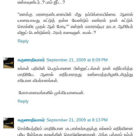
என்கவுண்டர்..? பாம் ஜீப்...?
''எனக்கு மரணதண்டனையின் மீது நம்பிக்கையில்லை. ஆனால்
யாரையாவது சுட்டுத் தள்ள வேண்டும் எண்ரால் நான் சுட்டுக்
கொல்கிர முதல் ஆள் மோடி"" என்றார் மகாராஷ்டிர நாடக ஆசிரியர்
விஜய் டெண்டுல்கர். அவர் கலைஞன். கமல்..?
Reply
சுகுணாதிவாகர்
September 21, 2009 at 8:09 PM
உங்கள் பதிவின் பெரும்பாலான பின்னூட்டங்கள் நான் எதிர்பார்த்த
மாதிரியே. ஆனால் எதிர்பாராதது உண்மைத்தமிழனிடமிருந்து
சரியான விமர்சனங்கள்.
‍ ‍மோசமானவங்களில் முக்கியமானவன்.
Reply
சுகுணாதிவாகர்
September 21, 2009 at 8:13 PM
செல்வேந்திரம் மாதிரியான மடபாஸ்கர்களுக்கு எல்லாம் எதிர்வினை
புரிய நேர்ந்தது காலத்தின் கொடுவினைதான். அந்த பத்தாம் நம்பர்