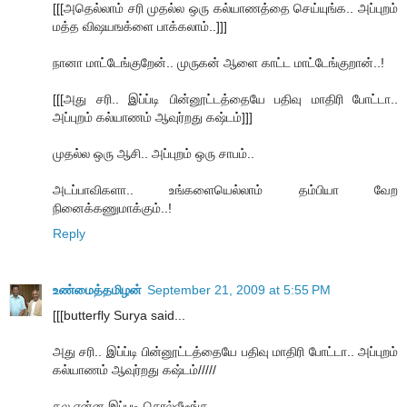
[[[அதெல்லாம் சரி முதல்ல ஒரு கல்யாணத்தை செய்யுங்க.. அப்புறம்
மத்த விஷயஙக்ளை பாக்கலாம்..]]]
நானா மாட்டேங்குறேன்.. முருகன் ஆளை காட்ட மாட்டேங்குறான்..!
[[[அது சரி.. இப்ப்டி பின்னூட்டத்தையே பதிவு மாதிரி போட்டா..
அப்புறம் கல்யாணம் ஆவுர்றது கஷ்டம்]]]
முதல்ல ஒரு ஆசி.. அப்புறம் ஒரு சாபம்..
அடப்பாவிகளா.. உங்களையெல்லாம் தம்பியா வேற
நினைக்கணுமாக்கும்..!
Reply
உண்மைத்தமிழன்
September 21, 2009 at 5:55 PM
[[[butterfly Surya said...
அது சரி.. இப்ப்டி பின்னூட்டத்தையே பதிவு மாதிரி போட்டா.. அப்புறம்
கல்யாணம் ஆவுர்றது கஷ்டம்/////
தல என்ன இப்படி சொல்லீடீங்க...