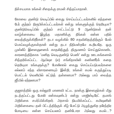
நிச்சயமாக உங்கள் சீதைக்கு ராமன் சித்தப்பாதான்.
கோவை குண்டு வெடிப்பில் கைது செய்யப்பட்டவர்களில் எத்தனை
பேர் குற்றம் நிரூபிக்கப்பட்டவர்கள் என்று உங்களுக்குத் தெரியுமா?
குண்டுவெடிப்பில் குற்றம் சாட்டப்பட்டு 9 ஆண்டுகள் தன்
வாழ்க்கையை இழந்த மதானிக்கு நீங்கள் என்ன பதில்
வைத்திருக்கிறீர்கள்? தடா வழக்கில் 80 சதவிகிதத்திற்கும் மேல்
பொய்வழக்குகள்தான் என்று தடா நீதிமன்றமே கூறியதே. ஒரு
முஸ்லீம் இளைஞனைக் காதலித்துத் திருமணம் செய்துகொண்ட
காரணத்திற்காக 'மனித வெடிகுண்டு பெண்' என்று ஊடகங்களால்
சித்தரிக்கப்பட்ட ஆயிஷா (எ) சங்கீதாவின் கண்ணீர்க் கதை
தெரியுமா உங்களுக்கு? போலீஸால் கைது செய்யப்படுபவர்களை
எல்லாம் எந்த விசாரணையும் இன்றி, உங்கள் கமல் கருத்துப்படி
பொட்டல் வெளியில் சுட்டுத் தள்ளலாமா? அல்லது பாம் வைத்த
ஜீப்பில் ஏற்றலாமா?
குஜராத்தில் ஒரு கல்லூரி மாணவி உட்பட நான்கு இளைஞர்கள் மீது
நடத்தப்பட்டது போலி என்கவுண்டர் என்று மாஜிஸ்டிரேட் தமாங்
அறிக்கை சமர்ப்பிக்கிறார். அரசால் நியமிக்கப்பட்ட கமிஷனின்
அறிக்கையை தன் பிட்டத்திற்குக் கீழ் போட்டு அழுத்துகிற நரேந்திர
மோடியை என்ன செய்யலாம் தண்டோரா அல்லது கமல்...?