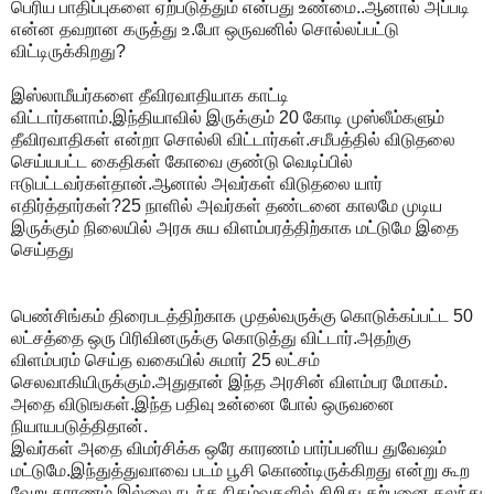
பெரிய பாதிப்புகளை ஏற்படுத்தும் என்பது உண்மை..ஆனால் அப்படி
என்ன தவறான கருத்து உ.போ ஒருவனில் சொல்லப்பட்டு
விட்டிருக்கிறது?
இஸ்லாமீயர்களை தீவிரவாதியாக காட்டி
விட்டார்களாம்.இந்தியாவில் இருக்கும் 20 கோடி முஸ்லீம்களும்
தீவிரவாதிகள் என்றா சொல்லி விட்டார்கள்.சமீபத்தில் விடுதலை
செய்யபட்ட கைதிகள் கோவை குண்டு வெடிப்பில்
ஈடுபட்டவர்கள்தான்.ஆனால் அவர்கள் விடுதலை யார்
எதிர்த்தார்கள்?25 நாளில் அவர்கள் தண்டனை காலமே முடிய
இருக்கும் நிலையில் அரசு சுய விளம்பரத்திற்காக மட்டுமே இதை
செய்தது
பெண்சிங்கம் திரைபடத்திற்காக முதல்வருக்கு கொடுக்கப்பட்ட 50
லட்சத்தை ஒரு பிரிவினருக்கு கொடுத்து விட்டார்.அதற்கு
விளம்பரம் செய்த வகையில் சுமார் 25 லட்சம்
செலவாகியிருக்கும்.அதுதான் இந்த அரசின் விளம்பர மோகம்.
அதை விடுஙகள்.இந்த பதிவு உன்னை போல் ஒருவனை
நியாயபடுத்திதான்.
இவர்கள் அதை விமர்சிக்க ஒரே காரணம் பார்ப்பனிய துவேஷம்
மட்டுமே.இந்துத்துவாவை படம் பூசி கொண்டிருக்கிறது என்று கூற
வேறு காரணம் இல்லை.நடந்த நிகழ்வுகளில் சிறிது கற்பனை கலந்து