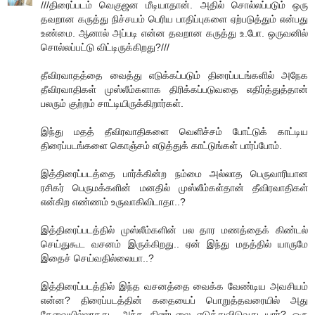
///திரைப்படம் வெகுஜன மீடியாதான். அதில் சொல்லப்படும் ஒரு
தவறான கருத்து நிச்சயம் பெரிய பாதிப்புகளை ஏற்படுத்தும் என்பது
உண்மை. ஆனால் அப்படி என்ன தவறான கருத்து உ.போ. ஒருவனில்
சொல்லப்பட்டு விட்டிருக்கிறது?///
தீவிரவாதத்தை வைத்து எடுக்கப்படும் திரைப்படங்களில் அநேக
தீவிரவாதிகள் முஸ்லீம்களாக திரிக்கப்படுவதை எதிர்த்துத்தான்
பலரும் குற்றம் சாட்டியிருக்கிறார்கள்.
இந்து மதத் தீவிரவாதிகளை வெளிச்சம் போட்டுக் காட்டிய
திரைப்படங்களை கொஞ்சம் எடுத்துக் காட்டுங்கள் பார்ப்போம்.
இத்திரைப்படத்தை பார்க்கின்ற நம்மை அல்லாத பெருவாரியான
ரசிகர் பெருமக்களின் மனதில் முஸ்லீம்கள்தான் தீவிரவாதிகள்
என்கிற எண்ணம் உருவாகிவிடாதா..?
இத்திரைப்படத்தில் முஸ்லீம்களின் பல தார மணத்தைக் கிண்டல்
செய்துகூட வசனம் இருக்கிறது.. ஏன் இந்து மதத்தில் யாருமே
இதைச் செய்வதில்லையா..?
இத்திரைப்படத்தில் இந்த வசனத்தை வைக்க வேண்டிய அவசியம்
என்ன? திரைப்படத்தின் கதையைப் பொறுத்தவரையில் அது
தேவையில்லாதது.. அந்த கிண்டலை எடுத்துவிடுவது யார்? ஒரு