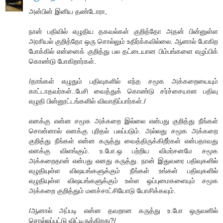
அன்பின் இனிய தண்டோரா,
நான் பதிவில் எழுதிய தகவல்கள் குறித்தோ அதன் பின்னுள்ள
அரசியல் குறித்தோ ஒரு சொல்லும் உதிர்க்கவில்லை. ஆனால் போகிற
போக்கில் என்னைக் குறித்து பல தட்டையான பிம்பங்களை எழுப்பிக்
கொண்டு போகிறார்கள்.
/தாங்கள் எழுதும் பதிவுகளில் எந்த சமூக அக்கறையையும்
காட்டாதவர்கள்..பேசி வைத்துக் கொண்டு சர்ச்சையான பதிவு
எழுதி பின்னூட்டங்களில் விவாதிப்பார்கள்./
எனக்கு என்ன சமூக அக்கறை இல்லை என்பது குறித்து நீங்கள்
சொன்னால் எனக்கு புரிதல் பலப்படும். அல்லது சமூக அக்கறை
குறித்து நீங்கள் என்ன கருத்து வைத்திருக்கிறீர்கள் என்பதாவது
எனக்கு விளங்கும். உ.போ.ஒ பற்றிய விமர்சனமே சமூக
அக்கறைதான் என்பது எனது கருத்து. நான் இதுவரை பதிவுகளில்
எழுதியுள்ள விஷயங்களுக்கும் நீங்கள் உங்கள் பதிவுகளில்
எழுதியுள்ள விஷயங்களுக்கும் உள்ள ஒப்புமைகளையும் சமூக
அக்கறை குறித்தும் மனச்சாட்சியோடு யோசிக்கவும்.
/ஆனால் அப்படி என்ன தவறான கருத்து உ.போ ஒருவனில்
சொல்லப்பட்டு விட்டிருக்கிறது?/