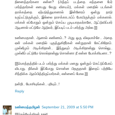
நினைத்தார்களா என்ன? (அந்தப் படத்தை எத்தனை பேர்
பார்த்தார்கள் எனபது வேறு விசயம்), மக்கள் மனதில் படங்கள்
தாக்கத்தை ஏற்படுத்துமானால் இன்னேரம் ஒன்று நாடு
உருப்பட்டுருக்கும், இல்லை நாசக்காடாய்ப் போயிருக்கும் மக்களால்.
மக்கள் எப்போதும் ஒன்றும் செய்ய முடியாதவர்களே, ஆட்டுவிப்பார்
ஆடினால் மட்டுமே ஆடுவர், இப்படிப் படம் பார்த்து அல்ல.]]]
உண்மைதான். ஆனால் எண்ணம்..? அது ஒரு விஷமாச்சே.. அதை
ஏன் மக்கள் மனதில் புகுத்துகிறீர்கள் என்றுதான் கேட்கிறோம்.
முஸ்லீமும் அடிக்கிறான்.. இந்துவும் அடிக்கிறான்னு சொல்லு..
முஸ்லீம் மட்டுமே கொல்றான்னு சொன்னா நீ என்ன யோக்கியனா..?
[[[மொத்தத்தில் படம் பார்த்து மக்கள் மனது ஒன்றும் கெட்டுப்போய்
விடாது. நீங்கள் இப்போது சொன்ன பிறகுதான் இதைப் பற்றியே
சிந்திக்க ஆரம்பித்திருப்பார்கள், என்னைப் போல.]]]
நன்றி.. யோசியுங்கள்.. புரியும்..!
Reply
உண்மைத்தமிழன்
September 21, 2009 at 5:50 PM
[[[செல்வேந்திரன் said...