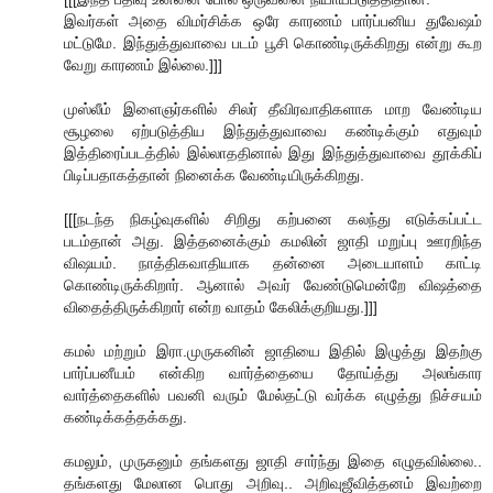
இவர்கள் அதை விமர்சிக்க ஒரே காரணம் பார்ப்பனிய துவேஷம்
மட்டுமே. இந்துத்துவாவை படம் பூசி கொண்டிருக்கிறது என்று கூற
வேறு காரணம் இல்லை.]]]
முஸ்லீம் இளைஞர்களில் சிலர் தீவிரவாதிகளாக மாற வேண்டிய
சூழலை ஏற்படுத்திய இந்துத்துவாவை கண்டிக்கும் எதுவும்
இத்திரைப்படத்தில் இல்லாததினால் இது இந்துத்துவாவை தூக்கிப்
பிடிப்பதாகத்தான் நினைக்க வேண்டியிருக்கிறது.
[[[நடந்த நிகழ்வுகளில் சிறிது கற்பனை கலந்து எடுக்கப்பட்ட
படம்தான் அது. இத்தனைக்கும் கமலின் ஜாதி மறுப்பு ஊரறிந்த
விஷயம். நாத்திகவாதியாக தன்னை அடையாளம் காட்டி
கொண்டிருக்கிறார். ஆனால் அவர் வேண்டுமென்றே விஷத்தை
விதைத்திருக்கிறார் என்ற வாதம் கேலிக்குறியது.]]]
கமல் மற்றும் இரா.முருகனின் ஜாதியை இதில் இழுத்து இதற்கு
பார்ப்பனீயம் என்கிற வார்த்தையை தோய்த்து அலங்கார
வார்த்தைகளில் பவனி வரும் மேல்தட்டு வர்க்க எழுத்து நிச்சயம்
கண்டிக்கத்தக்கது.
கமலும், முருகனும் தங்களது ஜாதி சார்ந்து இதை எழுதவில்லை..
தங்களது மேலான பொது அறிவு.. அறிவுஜீவித்தனம் இவற்றை