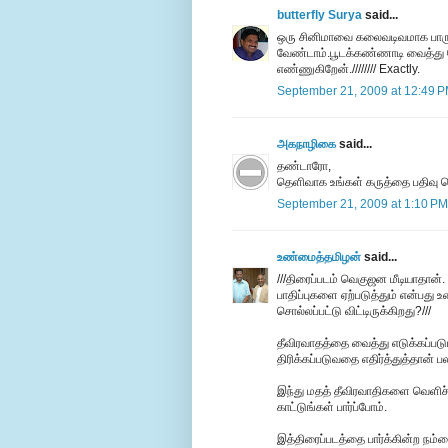
butterfly Surya
said...
ஒரு சினிமாவை கலைவடிவமாக பாருங
வேண்டாம்.பூடக்கண்ணாடி வைத்து தேட
எண்ணுகிறேன்.//////// Exactly.
September 21, 2009 at 12:49 
அகநாழிகை
said...
தண்டாரோ,
தெளிவாக உங்கள் கருத்தை பதிவு செய
September 21, 2009 at 1:10 PM
உண்மைத்தமிழன்
said...
///திரைப்படம் வெகுஜன மீடியாதான்.
பாதிப்புகளை ஏற்படுத்தும் என்பத
சொல்லப்பட்டு விட்டிருக்கிறது?///
தீவிரவாதத்தை வைத்து எடுக்கப்படு
திரிக்கப்படுவதை எதிர்த்துத்தான் பலர
இந்து மதத் தீவிரவாதிகளை வெளிச்ச
காட்டுங்கள் பார்ப்போம்.
இத்திரைப்படத்தை பார்க்கின்ற நம