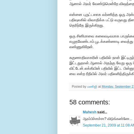
ஆனால் அவர் வேண்டுமென்றே விஷத்தை வி
என்னை புருட்டஸாக வர்ணித்த ஒரு அன்ப
பதிவுலகில் விவாதிக்க பட்டு வருவது தி
தெரிந்தே இருக்கிறது.
ஒரு சினிமாவை கலைவடிவமாக பாருங்கள்
எழுதவேண்டாம்.பூடக்கண்ணாடி வைத்து தே
எண்ணுகிறேன்.
சுகுணாதிவாகரின் பதிவில் நான் இட்டிருந
இட்டதுதான்.ஆனால் அதற்கு வேறு ஒரு 
விட்டேன்.லக்கியின் பதிவில் இட்ட பின்
வை என்ற ரீதியில் அவர் பதிலளித்திருக்க
Posted by
மணிஜி
at
Monday, September 2
58 comments:
Mahesh
said...
ஆரம்பிச்சாச்சா? விடுங்கண்ணே...
September 21, 2009 at 11:08 