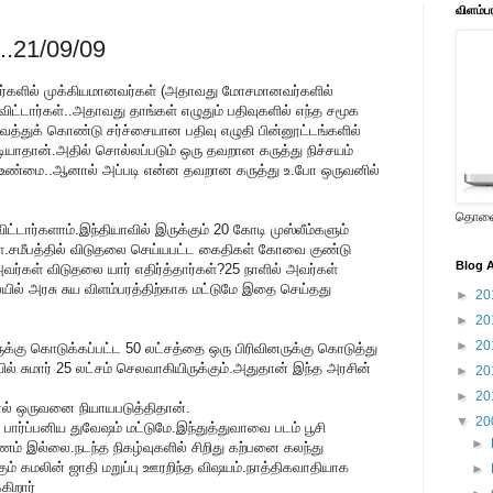
விளம்ப
...21/09/09
ர்களில் முக்கியமானவர்கள் (அதாவது மோசமானவர்களில்
ு விட்டார்கள்..அதாவது தாங்கள் எழுதும் பதிவுகளில் எந்த சமூக
ைத்துக் கொண்டு சர்ச்சையான பதிவு எழுதி பின்னூட்டங்களில்
டியாதான்.அதில் சொல்லப்படும் ஒரு தவறான கருத்து நிச்சயம்
பது உண்மை..ஆனால் அப்படி என்ன தவறான கருத்து உ.போ ஒருவனில்
தொலைக
ட்டார்களாம்.இந்தியாவில் இருக்கும் 20 கோடி முஸ்லீம்களும்
கள்.சமீபத்தில் விடுதலை செய்யபட்ட கைதிகள் கோவை குண்டு
Blog A
வர்கள் விடுதலை யார் எதிர்த்தார்கள்?25 நாளில் அவர்கள்
ில் அரசு சுய விளம்பரத்திற்காக மட்டுமே இதை செய்தது
►
20
►
20
►
20
ுக்கு கொடுக்கப்பட்ட 50 லட்சத்தை ஒரு பிரிவினருக்கு கொடுத்து
ில் சுமார் 25 லட்சம் செலவாகியிருக்கும்.அதுதான் இந்த அரசின்
►
20
►
20
ல் ஒருவனை நியாயபடுத்திதான்.
▼
20
ார்ப்பனிய துவேஷம் மட்டுமே.இந்துத்துவாவை படம் பூசி
►
ம் இல்லை.நடந்த நிகழ்வுகளில் சிறிது கற்பனை கலந்து
ும் கமலின் ஜாதி மறுப்பு ஊரறிந்த விஷயம்.நாத்திகவாதியாக
►
ிறார்