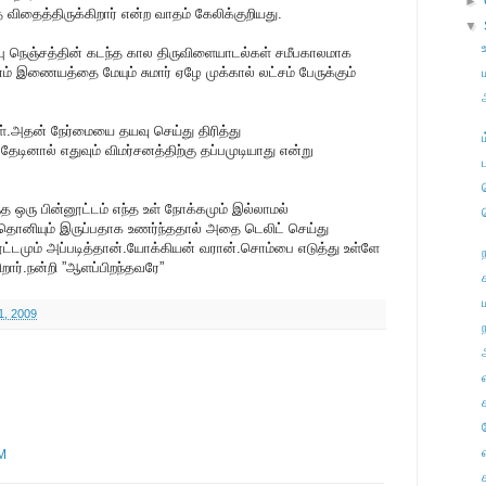
►
தைத்திருக்கிறார் என்ற வாதம் கேலிக்குறியது.
▼
ு நெஞ்சத்தின் கடந்த கால திருவிளையாடல்கள் சமீபகாலமாக
னம் இணையத்தை மேயும் சுமார் ஏழே முக்கால் லட்சம் பேருக்கும்
.அதன் நேர்மையை தயவு செய்து திரித்து
டினால் எதுவும் விமர்சனத்திற்கு தப்பமுடியாது என்று
்த ஒரு பின்னூட்டம் எந்த உள் நோக்கமும் இல்லாமல்
தொனியும் இருப்பதாக உணர்ந்ததால் அதை டெலிட் செய்து
னூட்டமும் அப்படித்தான்.யோக்கியன் வரான்.சொம்பை எடுத்து உள்ளே
ிறார்.நன்றி ”ஆளப்பிறந்தவரே”
1, 2009
ந
AM