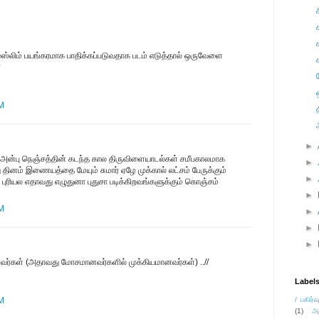
முஸ்லிம் பயங்கரமாக பாதிக்கப்படுவதாக படம் எடுத்தால் ஒருவேளை
?
AM
►
 அன்பு நெஞ்சத்தின் கடந்த கால திருவிளையாடல்கள் சமீபகாலமாக
►
ு தினம் இணையத்தை மேயும் சுமார் ஏழே முக்கால் லட்சம் பேருக்கும்
►
 புரியல எதாவது எழுதுனா புதுசா படிக்கிறவங்களுக்கும் கொஞ்சம்
►
AM
►
►
►
மானவர்கள் (அதாவது மோசமானவர்களில் முக்கியமானவர்கள்) ..//
Label
AM
/ பகிர்வ
(1)
அ