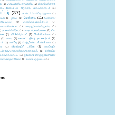
து
(1)
பொய்யாண்டி/நையாண்டி
(1)
மந்திரப்புன்னகை
சு.....(உரையாடல் சிறுகதை போட்டிக்காக...)
(1)
ட்டர்
(37)
மானிட்டர்/வாசிப்பு/அனுபவம்
(1)
மொக்கை
(11)
்டிங்
(1)
முகில்
(1)
மொக்கை/
மொக்கை/எளக்கியம்
(2)
/அல்லக்கை
(1)
ை/மகாமொக்கை
(1)
ரண்டி/ஜர்கண்டி/ஏமூண்டி
(1)
1)
ராகவன்/பகிர்வு
(1)
ராமதாசு/ரவுசு/புனைவு
(1)
ரீமா
ிக்ஸ்
(3)
ரீமிக்ஸ்/ஒப்பாரி
(1)
ரீமேக்/மொக்கை
(1)
வலைப் பதிவர் நல வாரியம்
(2)
(1)
வண்டி
(1)
--1
(1)
வாசிப்பு
(1)
விபரீதம்/விகடன்/விமர்சனம்
(1)
விளம்பரம்/ பகிர்வு
(2)
ம்
(1)
விளம்பரம்/
ட்டம்/தற்பெருமை/பீற்றிக்கொள்ளுதல்/
(1)
வீண்வம்பு/
ேலை/நாட்டுநடப்பு
(1)
ஜ்யோவ்ராம்/அனுஜன்யா/வாசு/
ண்மத்தமிழன்/கேபிள்
(1)
ஸ்மைல்/குறும்படம்
(1)
wers