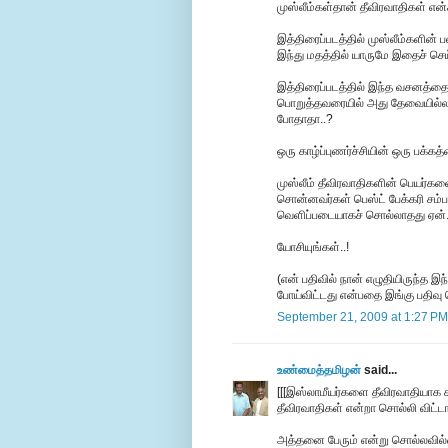
முஸ்லீம்கள்தான் தீவிரவாதிகள் எ
இத்திரைப்படத்தில் முஸ்லீம்களின்
இந்து மதத்தில் யாருமே இதைச் செ
இத்திரைப்படத்தில் இந்த வசனத்த
பொறுத்தவரையில் அது தேவையில்லாத
போதாதா..?
ஒரு காழ்ப்புணர்ச்சியின் ஒரு பக்கத்
முஸ்லீம் தீவிரவாதிகளின் பெயர்கள
சொன்னவர்கள் பெஸ்ட் பேக்கரி சம்ப
வெளிப்படையாகச் சொல்லாதது ஏன்.
யோசியுங்கள்..!
(என் பதிவில் நான் எழுதியிருந்த இ
போய்விட்டது என்பதை இங்கு பதிவு 
September 21, 2009 at 1:27 PM
உண்மைத்தமிழன்
said...
[[[இஸ்லாமீயர்களை தீவிரவாதியாக கா
தீவிரவாதிகள் என்றா சொல்லி விட்டார
அத்தனை பேரும் என்று சொல்லவில்லை