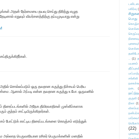
டண்டன
பகிர்வு
(
்கள்.அதன் நேர்மையை தயவு செய்து திரித்து எழுத
சிறுக
ினால் எதுவும் விமர்சனத்திற்கு தப்பமுடியாது என்று
பொது
கொஞ்ச
PM
மொக்க
செருப்ப
நினைவு
புனைவு
மொக்க
தண்டோரா
்திருக்கிறீர்கள்.
..
(1)
த
பயணம்
தீர்ப்பு
பாப்பாத்
சங்கிலி
நகைச்ச
 அதில் சொல்லப்படும் ஒரு தவறான கருத்து நிச்சயம் பெரிய
நடை
(
ு உண்மை. ஆனால் அப்படி என்ன தவறான கருத்து உ.போ. ஒருவனில்
நாட்டுந
குருவி
நிலா
(1
ம் திரைப்படங்களில் அநேக தீவிரவாதிகள் முஸ்லீம்களாக
விளம்பர
ும் குற்றம் சாட்டியிருக்கிறார்கள்.
நண்பர்க
பார்வை/
ம் போட்டுக் காட்டிய திரைப்படங்களை கொஞ்சம் எடுத்துக்
ரெமோ/க
(22)
புனைவ
்மை அல்லாத பெருவாரியான ரசிகர் பெருமக்களின் மனதில்
மொக்க