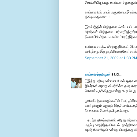
சொல்லியிருப்பது கண்டனத்துக்குரிய
உண்மையில் பாபர் மசூதியை இடித்
தீவிரவாதிகளே..!
[[[சமீபத்தில் விடுதலை செய்யபட்ட
அவர்கள் விடுதலை யார் எதிர்த்தா
நிலையில் அரசு சுய விளம்பரத்திற்க
உண்மைதான்.. இதற்கு நீங்கள் அர
எதிர்த்தது இந்து தீவிரவாதிகள்தான்
September 21, 2009 at 1:30 PM
உண்மைத்தமிழன்
said...
[[[இந்த பதிவு உன்னை போல் ஒருவன
இவர்கள் அதை விமர்சிக்க ஒரே காரண
கொண்டிருக்கிறது என்று கூற வேறு
முஸ்லீம் இளைஞர்களில் சிலர் தீவ
கண்டிக்கும் எதுவும் இத்திரைப்படத
நினைக்க வேண்டியிருக்கிறது.
[[[நடந்த நிகழ்வுகளில் சிறிது கற்
மறுப்பு ஊரறிந்த விஷயம். நாத்தி
அவர் வேண்டுமென்றே விஷத்தை விதைத