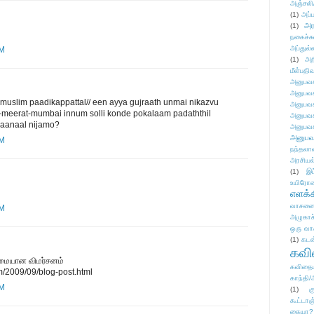
அஞ்சலி
(1)
அப்ப
அர
(1)
நகைச்ச
அப்துல்
PM
(1)
அற
மீள்பதிவ
அனுபவக
அனுபவக
u muslim paadikappattal// een ayya gujraath unmai nikazvu
அனுபவக
--meerat-mumbai innum solli konde pokalaam padaththil
அனுபவக
.aanaal nijamo?
அனுபவக
அனுபவ
PM
நந்தலால
அரசியல
(1)
இட
உயிரோ
எளக்க
வாசனை/க
PM
அழுகாச
ஒரு வா
(1)
கடன
கவ
மையான விமர்சனம்
கவிதைய
m/2009/09/blog-post.html
காந்தி/
PM
(1)
க
கூட்டா
கையா?