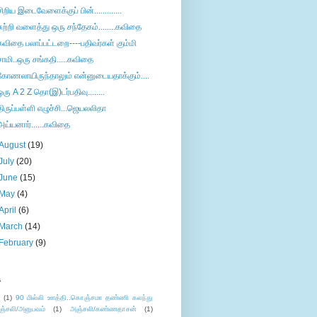
சிறிய இடைவேளைக்குப் பின்.............
சுற்றி வளைத்து ஒரு சந்தேகம்........கவிதை
கவிதை பலாப்பட்டறை----பதிவர்கள் கும்மி
சாமி..ஒரு சங்கதி.....கவிதை
கோணலாயிருந்தாலும் என்னுடையதாக்கும்....
ஒரு A 2 Z தொ(இ)டர்பதிவு........
திருப்பள்ளி எழுச்சி...ஜெயலலிதா
அய்யனார்......கவிதை
August
(19)
July
(20)
June
(15)
May
(4)
April
(6)
March
(14)
February
(9)
s
ு
(1)
90 மில்லி ஊத்தி..கொஞ்சமா தண்ணி கலந்து
ஞ்சலி/அனுபவம்
(1)
அஞ்சலி/கண்ணதாசன்
(1)