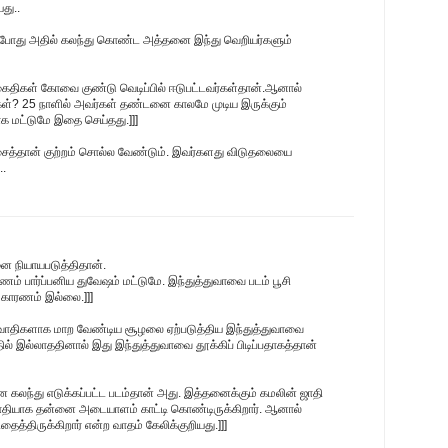
து..
தபோது அதில் கலந்து கொண்ட அத்தனை இந்து வெறியர்களும்
 கைதிகள் கோவை குண்டு வெடிப்பில் ஈடுபட்டவர்கள்தான்.ஆனால்
ர்கள்? 25 நாளில் அவர்கள் தண்டனை காலமே முடிய இருக்கும்
ாக மட்டுமே இதை செய்தது.]]]
சைத்தான் குற்றம் சொல்ல வேண்டும். இவர்களது விடுதலையை
..
ை நியாயபடுத்திதான்.
ம் பார்ப்பனிய துவேஷம் மட்டுமே. இந்துத்துவாவை படம் பூசி
 காரணம் இல்லை.]]]
ிரவாதிகளாக மாற வேண்டிய சூழலை ஏற்படுத்திய இந்துத்துவாவை
்தில் இல்லாததினால் இது இந்துத்துவாவை தூக்கிப் பிடிப்பதாகத்தான்
பனை கலந்து எடுக்கப்பட்ட படம்தான் அது. இத்தனைக்கும் கமலின் ஜாதி
கவாதியாக தன்னை அடையாளம் காட்டி கொண்டிருக்கிறார். ஆனால்
்திருக்கிறார் என்ற வாதம் கேலிக்குறியது.]]]