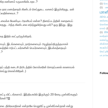
ன்கிற எண்ணம் உருவாகிவிடாதா..?
(1)
பொ
(1)
மன
 பல தார மணத்தைக் கிண்டல் செய்துகூட வசனம் இருக்கிறது.. ஏன்
மானி
ய்வதில்லையா..?
மீள்/டெஸ
ை வைக்க வேண்டிய அவசியம் என்ன? திரைப்படத்தின் கதையைப்
ஊக்கை
து.. அந்த கிண்டலை எடுத்துவிடுவது யார்? ஒரு இந்து.. இது
மொக்க
ராகம்
(
ரீம
(1)
தை இதில் காட்டியிருக்கிறார்.
வசந்தம்
வலைப்பூ
ையும், இடங்களையும், நாடுகளையும் அழுத்தம்திருத்தமாகச்
விமர்சன
வத்தில் ஈடுபட்டவர்களின் பெயர்களையும், இயக்கத்தையும்
சுயதம்ப
.?
வெட்டிவ
பா.ரா/உ
ந்தப் பத்தி கடைசி நிமிடத்தில் பிளாக்கரின் சொதப்பலால் காணாமல்
செய்து கொள்கிறேன்..)
Follo
ட்டி விட்டார்களாம். இந்தியாவில் இருக்கும் 20 கோடி முஸ்லீம்களும்
்கள்?]]]
. தீவிரவாதிகள் என்றாலே மெஜாரிட்டி முஸ்லீம்கள்தான் என்று