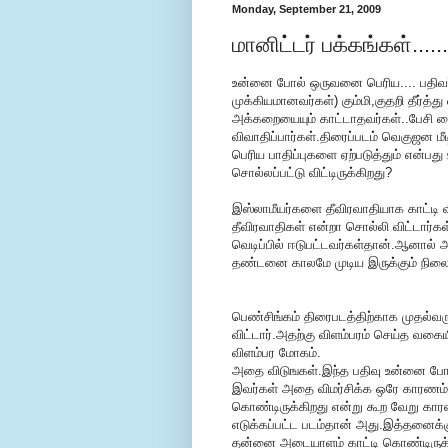
Monday, September 21, 2009
மானிட்டர் பக்கங்கள்.....
உன்னை போல் ஒருவனை பெரிய.... பதிவ
முக்கியமானவர்கள்) கும்மி,குதறி தீர்த்த
அக்கறையையும் காட்டாதவர்கள்..பேசி வ
விவாதிப்பார்கள்.திரைப்படம் வெகுஜன மீ
பெரிய பாதிப்புகளை ஏற்படுத்தும் என்
சொல்லப்பட்டு விட்டிருக்கிறது?
இஸ்லாமீயர்களை தீவிரவாதியாக காட்டி வி
தீவிரவாதிகள் என்றா சொல்லி விட்டார்
வெடிப்பில் ஈடுபட்டவர்கள்தான்.ஆனால் அ
தண்டனை காலமே முடிய இருக்கும் நிலைய
பெண்சிங்கம் திரைபடத்திற்காக முதல்வர
விட்டார்.அதற்கு விளம்பரம் செய்த வகைய
விளம்பர மோகம்.
அதை விடுஙகள்.இந்த பதிவு உன்னை போ
இவர்கள் அதை விமர்சிக்க ஒரே காரணம் ப
கொண்டிருக்கிறது என்று கூற வேறு காரண
எடுக்கப்பட்ட படம்தான் அது.இத்தனைக்க
தன்னை அடையாளம் காட்டி கொண்டிருக்க