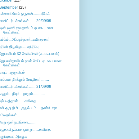
October
(21)
September
(25)
உன்னைப்போல் ஒருவன்.........ரீமேக்
மானிட்டர் பக்கங்கள்........29/09/09
அன்புமணி ராமதாசிடம் ஏடாகூடமான
கேள்விகள்
ம்ம்ம்ம்...அப்படித்தான்..கவிதைகள்
பதிவர் திருவிழா.....சந்திப்பு
ஜெயாவிடம் 32 கேள்விகள்(எடாகூடமாய்)
ஜெயலலிதாவிடம் நான் கேட்ட ஏடாகூடமான
கேள்விகள்
நாயும்...குருவியும்
கரப்பான் தின்னும் கோழிகள்.........
மானிட்டர் பக்கங்கள்........21/09/09
ானும்....நீயும்....நாமும்.............
அப்படித்தான்.......கவிதை
என் ஒரு நிமிட குறும்படம்.....தண்டோரா
சம்மதங்கள்........
வேறு ஒன்றுமில்லை.........
எழுத விரும்பாத ஒன்று.......கவிதை
கறுப்புகலர் ஆரஞ்சு