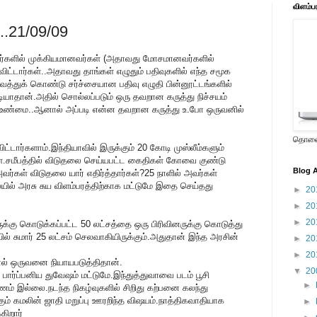
விளம்ப
...21/09/09
ர்களில் முக்கியமானவர்கள் (அதாவது மோசமானவர்களில்
ு விட்டார்கள்..அதாவது தாங்கள் எழுதும் பதிவுகளில் எந்த சமூக
ைத்துக் கொண்டு சர்ச்சையான பதிவு எழுதி பின்னூட்டங்களில்
டியாதான்.அதில் சொல்லப்படும் ஒரு தவறான கருத்து நிச்சயம்
பது உண்மை..ஆனால் அப்படி என்ன தவறான கருத்து உ.போ ஒருவனில்
தொலைக
ட்டார்களாம்.இந்தியாவில் இருக்கும் 20 கோடி முஸ்லீம்களும்
கள்.சமீபத்தில் விடுதலை செய்யபட்ட கைதிகள் கோவை குண்டு
Blog A
வர்கள் விடுதலை யார் எதிர்த்தார்கள்?25 நாளில் அவர்கள்
ில் அரசு சுய விளம்பரத்திற்காக மட்டுமே இதை செய்தது
►
20
►
20
►
20
ுக்கு கொடுக்கப்பட்ட 50 லட்சத்தை ஒரு பிரிவினருக்கு கொடுத்து
ில் சுமார் 25 லட்சம் செலவாகியிருக்கும்.அதுதான் இந்த அரசின்
►
20
►
20
ல் ஒருவனை நியாயபடுத்திதான்.
▼
20
ார்ப்பனிய துவேஷம் மட்டுமே.இந்துத்துவாவை படம் பூசி
►
ம் இல்லை.நடந்த நிகழ்வுகளில் சிறிது கற்பனை கலந்து
ும் கமலின் ஜாதி மறுப்பு ஊரறிந்த விஷயம்.நாத்திகவாதியாக
►
ிறார்