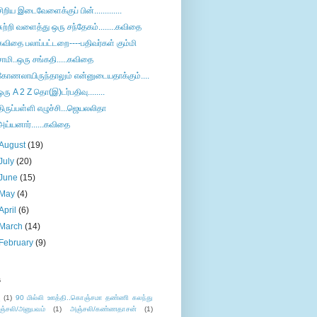
சிறிய இடைவேளைக்குப் பின்.............
சுற்றி வளைத்து ஒரு சந்தேகம்........கவிதை
கவிதை பலாப்பட்டறை----பதிவர்கள் கும்மி
சாமி..ஒரு சங்கதி.....கவிதை
கோணலாயிருந்தாலும் என்னுடையதாக்கும்....
ஒரு A 2 Z தொ(இ)டர்பதிவு........
திருப்பள்ளி எழுச்சி...ஜெயலலிதா
அய்யனார்......கவிதை
August
(19)
July
(20)
June
(15)
May
(4)
April
(6)
March
(14)
February
(9)
s
ு
(1)
90 மில்லி ஊத்தி..கொஞ்சமா தண்ணி கலந்து
ஞ்சலி/அனுபவம்
(1)
அஞ்சலி/கண்ணதாசன்
(1)