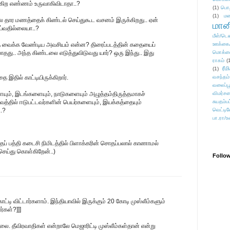
ன்கிற எண்ணம் உருவாகிவிடாதா..?
(1)
பொ
(1)
மன
 பல தார மணத்தைக் கிண்டல் செய்துகூட வசனம் இருக்கிறது.. ஏன்
மானி
ய்வதில்லையா..?
மீள்/டெஸ
ை வைக்க வேண்டிய அவசியம் என்ன? திரைப்படத்தின் கதையைப்
ஊக்கை
து.. அந்த கிண்டலை எடுத்துவிடுவது யார்? ஒரு இந்து.. இது
மொக்க
ராகம்
(
ரீம
(1)
தை இதில் காட்டியிருக்கிறார்.
வசந்தம்
வலைப்பூ
ையும், இடங்களையும், நாடுகளையும் அழுத்தம்திருத்தமாகச்
விமர்சன
வத்தில் ஈடுபட்டவர்களின் பெயர்களையும், இயக்கத்தையும்
சுயதம்ப
.?
வெட்டிவ
பா.ரா/உ
ந்தப் பத்தி கடைசி நிமிடத்தில் பிளாக்கரின் சொதப்பலால் காணாமல்
செய்து கொள்கிறேன்..)
Follo
ட்டி விட்டார்களாம். இந்தியாவில் இருக்கும் 20 கோடி முஸ்லீம்களும்
்கள்?]]]
. தீவிரவாதிகள் என்றாலே மெஜாரிட்டி முஸ்லீம்கள்தான் என்று