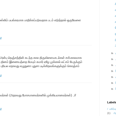
முஸ்லிம் பயங்கரமாக பாதிக்கப்படுவதாக படம் எடுத்தால் ஒருவேளை
?
AM
►
 அன்பு நெஞ்சத்தின் கடந்த கால திருவிளையாடல்கள் சமீபகாலமாக
►
ு தினம் இணையத்தை மேயும் சுமார் ஏழே முக்கால் லட்சம் பேருக்கும்
►
 புரியல எதாவது எழுதுனா புதுசா படிக்கிறவங்களுக்கும் கொஞ்சம்
►
AM
►
►
►
மானவர்கள் (அதாவது மோசமானவர்களில் முக்கியமானவர்கள்) ..//
Label
AM
/ பகிர்வ
(1)
அ