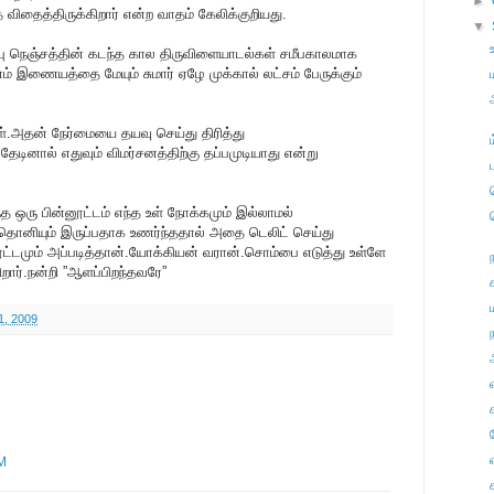
►
தைத்திருக்கிறார் என்ற வாதம் கேலிக்குறியது.
▼
ு நெஞ்சத்தின் கடந்த கால திருவிளையாடல்கள் சமீபகாலமாக
னம் இணையத்தை மேயும் சுமார் ஏழே முக்கால் லட்சம் பேருக்கும்
.அதன் நேர்மையை தயவு செய்து திரித்து
டினால் எதுவும் விமர்சனத்திற்கு தப்பமுடியாது என்று
்த ஒரு பின்னூட்டம் எந்த உள் நோக்கமும் இல்லாமல்
தொனியும் இருப்பதாக உணர்ந்ததால் அதை டெலிட் செய்து
னூட்டமும் அப்படித்தான்.யோக்கியன் வரான்.சொம்பை எடுத்து உள்ளே
ிறார்.நன்றி ”ஆளப்பிறந்தவரே”
1, 2009
ந
AM