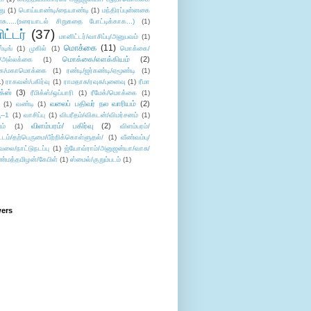
து
(1)
பொய்யாண்டி/நையாண்டி
(1)
மந்திரப்புன்னகை
சு.....(உரையாடல் சிறுகதை போட்டிக்காக...)
(1)
ட்டர்
(37)
மானிட்டர்/வாசிப்பு/அனுபவம்
(1)
மொக்கை
(11)
்டிங்
(1)
முகில்
(1)
மொக்கை/
மொக்கை/எளக்கியம்
(2)
/அல்லக்கை
(1)
ை/மகாமொக்கை
(1)
ரண்டி/ஜர்கண்டி/ஏமூண்டி
(1)
1)
ராகவன்/பகிர்வு
(1)
ராமதாசு/ரவுசு/புனைவு
(1)
ரீமா
ிக்ஸ்
(3)
ரீமிக்ஸ்/ஒப்பாரி
(1)
ரீமேக்/மொக்கை
(1)
வலைப் பதிவர் நல வாரியம்
(2)
(1)
வண்டி
(1)
--1
(1)
வாசிப்பு
(1)
விபரீதம்/விகடன்/விமர்சனம்
(1)
விளம்பரம்/ பகிர்வு
(2)
ம்
(1)
விளம்பரம்/
ட்டம்/தற்பெருமை/பீற்றிக்கொள்ளுதல்/
(1)
வீண்வம்பு/
ேலை/நாட்டுநடப்பு
(1)
ஜ்யோவ்ராம்/அனுஜன்யா/வாசு/
ண்மத்தமிழன்/கேபிள்
(1)
ஸ்மைல்/குறும்படம்
(1)
wers