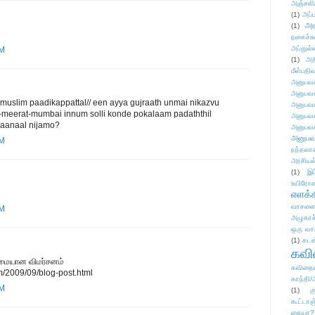
அஞ்சலி
(1)
அப்ப
அர
(1)
நகைச்ச
அப்துல்
PM
(1)
அற
மீள்பதிவ
அனுபவக
அனுபவக
u muslim paadikappattal// een ayya gujraath unmai nikazvu
அனுபவக
--meerat-mumbai innum solli konde pokalaam padaththil
அனுபவக
.aanaal nijamo?
அனுபவக
அனுபவ
PM
நந்தலால
அரசியல
(1)
இட
உயிரோ
எளக்க
வாசனை/க
PM
அழுகாச
ஒரு வா
(1)
கடன
கவ
மையான விமர்சனம்
கவிதைய
m/2009/09/blog-post.html
காந்தி/
PM
(1)
க
கூட்டா
கையா?