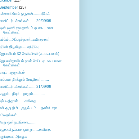
October
(21)
September
(25)
உன்னைப்போல் ஒருவன்.........ரீமேக்
மானிட்டர் பக்கங்கள்........29/09/09
அன்புமணி ராமதாசிடம் ஏடாகூடமான
கேள்விகள்
ம்ம்ம்ம்...அப்படித்தான்..கவிதைகள்
பதிவர் திருவிழா.....சந்திப்பு
ஜெயாவிடம் 32 கேள்விகள்(எடாகூடமாய்)
ஜெயலலிதாவிடம் நான் கேட்ட ஏடாகூடமான
கேள்விகள்
நாயும்...குருவியும்
கரப்பான் தின்னும் கோழிகள்.........
மானிட்டர் பக்கங்கள்........21/09/09
ானும்....நீயும்....நாமும்.............
அப்படித்தான்.......கவிதை
என் ஒரு நிமிட குறும்படம்.....தண்டோரா
சம்மதங்கள்........
வேறு ஒன்றுமில்லை.........
எழுத விரும்பாத ஒன்று.......கவிதை
கறுப்புகலர் ஆரஞ்சு