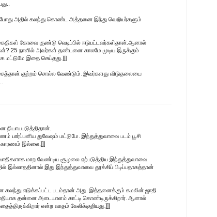
து..
தபோது அதில் கலந்து கொண்ட அத்தனை இந்து வெறியர்களும்
 கைதிகள் கோவை குண்டு வெடிப்பில் ஈடுபட்டவர்கள்தான்.ஆனால்
ர்கள்? 25 நாளில் அவர்கள் தண்டனை காலமே முடிய இருக்கும்
ாக மட்டுமே இதை செய்தது.]]]
சைத்தான் குற்றம் சொல்ல வேண்டும். இவர்களது விடுதலையை
..
ை நியாயபடுத்திதான்.
ம் பார்ப்பனிய துவேஷம் மட்டுமே. இந்துத்துவாவை படம் பூசி
 காரணம் இல்லை.]]]
ிரவாதிகளாக மாற வேண்டிய சூழலை ஏற்படுத்திய இந்துத்துவாவை
்தில் இல்லாததினால் இது இந்துத்துவாவை தூக்கிப் பிடிப்பதாகத்தான்
பனை கலந்து எடுக்கப்பட்ட படம்தான் அது. இத்தனைக்கும் கமலின் ஜாதி
கவாதியாக தன்னை அடையாளம் காட்டி கொண்டிருக்கிறார். ஆனால்
்திருக்கிறார் என்ற வாதம் கேலிக்குறியது.]]]