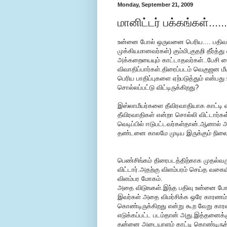
Monday, September 21, 2009
மானிட்டர் பக்கங்கள்.....
உன்னை போல் ஒருவனை பெரிய.... பதிவ
முக்கியமானவர்கள்) கும்மி,குதறி தீர்த்த
அக்கறையையும் காட்டாதவர்கள்..பேசி வ
விவாதிப்பார்கள்.திரைப்படம் வெகுஜன மீ
பெரிய பாதிப்புகளை ஏற்படுத்தும் என்
சொல்லப்பட்டு விட்டிருக்கிறது?
இஸ்லாமீயர்களை தீவிரவாதியாக காட்டி வி
தீவிரவாதிகள் என்றா சொல்லி விட்டார்
வெடிப்பில் ஈடுபட்டவர்கள்தான்.ஆனால் அ
தண்டனை காலமே முடிய இருக்கும் நிலைய
பெண்சிங்கம் திரைபடத்திற்காக முதல்வர
விட்டார்.அதற்கு விளம்பரம் செய்த வகைய
விளம்பர மோகம்.
அதை விடுஙகள்.இந்த பதிவு உன்னை போ
இவர்கள் அதை விமர்சிக்க ஒரே காரணம் ப
கொண்டிருக்கிறது என்று கூற வேறு காரண
எடுக்கப்பட்ட படம்தான் அது.இத்தனைக்க
தன்னை அடையாளம் காட்டி கொண்டிருக்க