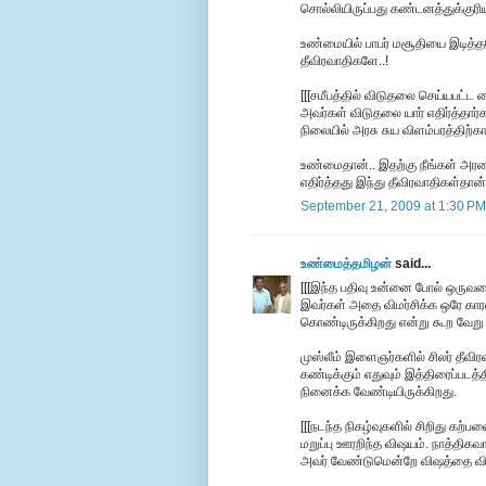
சொல்லியிருப்பது கண்டனத்துக்குரிய
உண்மையில் பாபர் மசூதியை இடித்
தீவிரவாதிகளே..!
[[[சமீபத்தில் விடுதலை செய்யபட்ட
அவர்கள் விடுதலை யார் எதிர்த்தா
நிலையில் அரசு சுய விளம்பரத்திற்க
உண்மைதான்.. இதற்கு நீங்கள் அர
எதிர்த்தது இந்து தீவிரவாதிகள்தான்
September 21, 2009 at 1:30 PM
உண்மைத்தமிழன்
said...
[[[இந்த பதிவு உன்னை போல் ஒருவன
இவர்கள் அதை விமர்சிக்க ஒரே காரண
கொண்டிருக்கிறது என்று கூற வேறு
முஸ்லீம் இளைஞர்களில் சிலர் தீவ
கண்டிக்கும் எதுவும் இத்திரைப்படத
நினைக்க வேண்டியிருக்கிறது.
[[[நடந்த நிகழ்வுகளில் சிறிது கற்
மறுப்பு ஊரறிந்த விஷயம். நாத்தி
அவர் வேண்டுமென்றே விஷத்தை விதைத