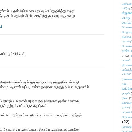
டண்டன
பகிர்வு
(
்கள்.அதன் நேர்மையை தயவு செய்து திரித்து எழுத
சிறுக
ினால் எதுவும் விமர்சனத்திற்கு தப்பமுடியாது என்று
பொது
கொஞ்ச
PM
மொக்க
செருப்ப
நினைவு
புனைவு
மொக்க
தண்டோரா
்திருக்கிறீர்கள்.
..
(1)
த
பயணம்
தீர்ப்பு
பாப்பாத்
சங்கிலி
நகைச்ச
 அதில் சொல்லப்படும் ஒரு தவறான கருத்து நிச்சயம் பெரிய
நடை
(
ு உண்மை. ஆனால் அப்படி என்ன தவறான கருத்து உ.போ. ஒருவனில்
நாட்டுந
குருவி
நிலா
(1
ம் திரைப்படங்களில் அநேக தீவிரவாதிகள் முஸ்லீம்களாக
விளம்பர
ும் குற்றம் சாட்டியிருக்கிறார்கள்.
நண்பர்க
பார்வை/
ம் போட்டுக் காட்டிய திரைப்படங்களை கொஞ்சம் எடுத்துக்
ரெமோ/க
(22)
புனைவ
்மை அல்லாத பெருவாரியான ரசிகர் பெருமக்களின் மனதில்
மொக்க