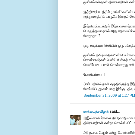
முஸ்லீம்கள்தான் தீவிரவாதிகள் எ
இத்திரைப்படத்தில் முஸ்லீம்களின்
இந்து மதத்தில் யாருமே இதைச் செ
இத்திரைப்படத்தில் இந்த வசனத்த
பொறுத்தவரையில் அது தேவையில்லாத
போதாதா..?
ஒரு காழ்ப்புணர்ச்சியின் ஒரு பக்கத்
முஸ்லீம் தீவிரவாதிகளின் பெயர்கள
சொன்னவர்கள் பெஸ்ட் பேக்கரி சம்ப
வெளிப்படையாகச் சொல்லாதது ஏன்.
யோசியுங்கள்..!
(என் பதிவில் நான் எழுதியிருந்த இ
போய்விட்டது என்பதை இங்கு பதிவு 
September 21, 2009 at 1:27 PM
உண்மைத்தமிழன்
said...
[[[இஸ்லாமீயர்களை தீவிரவாதியாக கா
தீவிரவாதிகள் என்றா சொல்லி விட்டார
அத்தனை பேரும் என்று சொல்லவில்லை