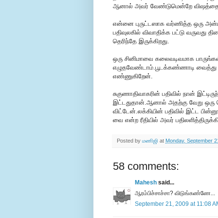
ஆனால் அவர் வேண்டுமென்றே விஷத்தை வி
என்னை புருட்டஸாக வர்ணித்த ஒரு அன்ப
பதிவுலகில் விவாதிக்க பட்டு வருவது தி
தெரிந்தே இருக்கிறது.
ஒரு சினிமாவை கலைவடிவமாக பாருங்கள்
எழுதவேண்டாம்.பூடக்கண்ணாடி வைத்து தே
எண்ணுகிறேன்.
சுகுணாதிவாகரின் பதிவில் நான் இட்டிருந
இட்டதுதான்.ஆனால் அதற்கு வேறு ஒரு 
விட்டேன்.லக்கியின் பதிவில் இட்ட பின்
வை என்ற ரீதியில் அவர் பதிலளித்திருக்க
Posted by
மணிஜி
at
Monday, September 2
58 comments:
Mahesh
said...
ஆரம்பிச்சாச்சா? விடுங்கண்ணே...
September 21, 2009 at 11:08 