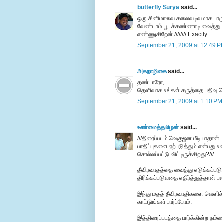
butterfly Surya
said...
ஒரு சினிமாவை கலைவடிவமாக பாருங
வேண்டாம்.பூடக்கண்ணாடி வைத்து தேட
எண்ணுகிறேன்.//////// Exactly.
September 21, 2009 at 12:49 
அகநாழிகை
said...
தண்டாரோ,
தெளிவாக உங்கள் கருத்தை பதிவு செய
September 21, 2009 at 1:10 PM
உண்மைத்தமிழன்
said...
///திரைப்படம் வெகுஜன மீடியாதான்.
பாதிப்புகளை ஏற்படுத்தும் என்பத
சொல்லப்பட்டு விட்டிருக்கிறது?///
தீவிரவாதத்தை வைத்து எடுக்கப்படு
திரிக்கப்படுவதை எதிர்த்துத்தான் பலர
இந்து மதத் தீவிரவாதிகளை வெளிச்ச
காட்டுங்கள் பார்ப்போம்.
இத்திரைப்படத்தை பார்க்கின்ற நம