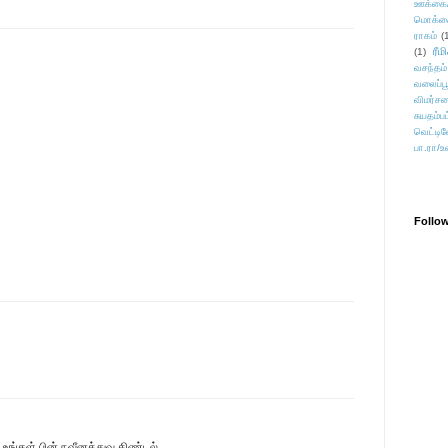
ஊக்கை
மொக்க
ராகம்
(
ரீம
(1)
வசந்தம்
வலைப்பூ
விமர்சன
சுயதம்ப
வெட்டிவ
பா.ரா/உ
Follo
,உங்கள் பின் நவீனத்துவ கிண்டல்.