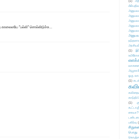
(1)
அற
மீள்பதிவ
அனுபவக
அனுபவக
அனுபவக
அனுபவக
 காலைலயே "பல்லி" சொல்லிடுச்சு...
அனுபவக
அனுபவ
நந்தலால
அரசியல
(1)
இட
உயிரோ
எளக்க
வாசனை/க
அழுகாச
ஒரு வா
(1)
கடன
கவ
கவிதைய
காந்தி/
(1)
க
கூட்டா
கையா?
டண்டன
பகிர்வு
(
சிறுக
பொது
கொஞ்ச