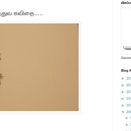
விளம்ப
்துவ கவிதை.....
தொலைக
Blog A
►
20
►
20
►
20
►
20
►
20
▼
20
►
►