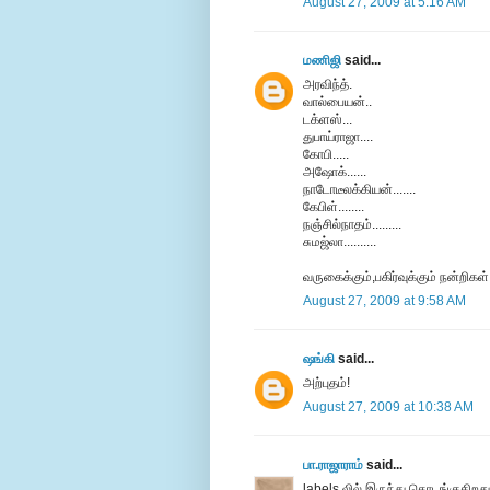
August 27, 2009 at 5:16 AM
மணிஜி
said...
அரவிந்த்.
வால்பையன்..
டக்ளஸ்...
துபாய்ராஜா....
கோபி.....
அஷோக்......
நாடோடீலக்கியன்.......
கேபிள்........
நஞ்சில்நாதம்.........
சுமஜ்லா..........
வருகைக்கும்,பகிர்வுக்கும் நன்றிகள்
August 27, 2009 at 9:58 AM
ஷங்கி
said...
அற்புதம்!
August 27, 2009 at 10:38 AM
பா.ராஜாராம்
said...
labels லில் இருந்து தொடங்குகிறது