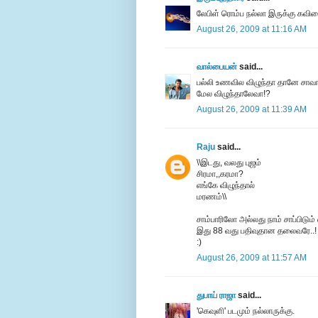
லேபிள் ரொம்ப நல்லா இருக்கு கவிதைய
August 26, 2009 at 11:16 AM
வால்பையன்
said...
பல்லி உணவில விழுந்தா தானே சாவா
மேல விழுந்தாலேவா!?
August 26, 2009 at 11:39 AM
Raju
said...
\\இடது, வலது புஜம்
சிரமா,,கரமா?
எங்கே விழுந்தால்
மரணம்\\
சாம்பாரிலோ அல்லது நாம் சாப்பிடும் எ
இது 88 வது பதிவுதான தலைவரே..!
:)
August 26, 2009 at 11:57 AM
துபாய் ராஜா
said...
'கெவுளி' படமும் நல்லாருக்கு.