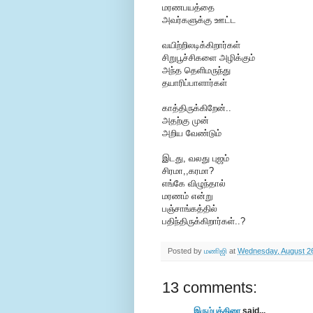
மரணபயத்தை
அவர்களுக்கு ஊட்ட
வயிற்றிலடிக்கிறார்கள்
சிறுபூச்சிகளை அழிக்கும்
அந்த தெளிமருந்து
தயாரிப்பாளார்கள்
காத்திருக்கிறேன்..
அதற்கு முன்
அறிய வேண்டும்
இடது, வலது புஜம்
சிரமா,,கரமா?
எங்கே விழுந்தால்
மரணம் என்று
பஞ்சாங்கத்தில்
பதிந்திருக்கிறார்கள்..?
Posted by
மணிஜி
at
Wednesday, August 2
13 comments:
இரும்புத்திரை
said...