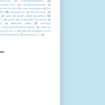
மொக்கை/எளக்கியம்
(2)
/அல்லக்கை
(1)
ை/மகாமொக்கை
(1)
ரண்டி/ஜர்கண்டி/ஏமூண்டி
(1)
1)
ராகவன்/பகிர்வு
(1)
ராமதாசு/ரவுசு/புனைவு
(1)
ரீமா
ிக்ஸ்
(3)
ரீமிக்ஸ்/ஒப்பாரி
(1)
ரீமேக்/மொக்கை
(1)
வலைப் பதிவர் நல வாரியம்
(2)
(1)
வண்டி
(1)
--1
(1)
வாசிப்பு
(1)
விபரீதம்/விகடன்/விமர்சனம்
(1)
விளம்பரம்/ பகிர்வு
(2)
ம்
(1)
விளம்பரம்/
ட்டம்/தற்பெருமை/பீற்றிக்கொள்ளுதல்/
(1)
வீண்வம்பு/
ேலை/நாட்டுநடப்பு
(1)
ஜ்யோவ்ராம்/அனுஜன்யா/வாசு/
ண்மத்தமிழன்/கேபிள்
(1)
ஸ்மைல்/குறும்படம்
(1)
wers