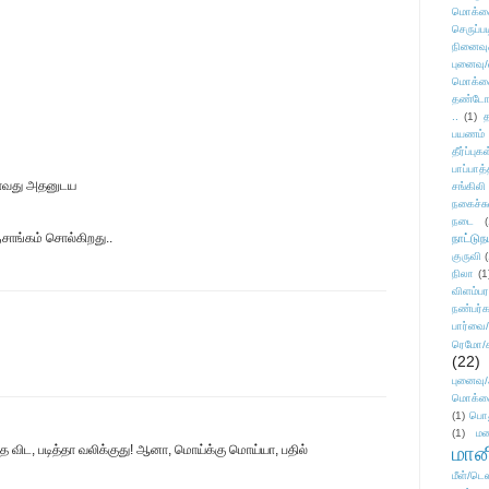
மொக்க
செருப்ப
நினைவு
புனைவு
மொக்க
தண்டோரா
..
(1)
த
பயணம்
தீர்ப்பு
பாப்பாத்
ாலாவது அதனுடய
சங்கிலி
நகைச்ச
நடை
(
சாங்கம் சொல்கிறது..
நாட்டுந
குருவி
நிலா
(1
விளம்பர
நண்பர்க
பார்வை/
ரெமோ/க
(22)
புனைவ
மொக்க
(1)
பொ
(1)
மன
விட, படித்தா வலிக்குது! ஆனா, மொய்க்கு மொய்யா, பதில்
மானி
மீள்/டெஸ