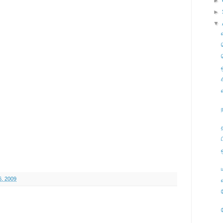
►
►
▼
6, 2009