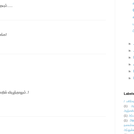
ும்......
ங்க!
►
►
►
►
►
►
தில் விழுந்தாலும்..!
Label
/ பகிர்வ
(1)
அ
அஞ்சலி
(1)
அப்ப
அர
(1)
நகைச்ச
அப்துல்