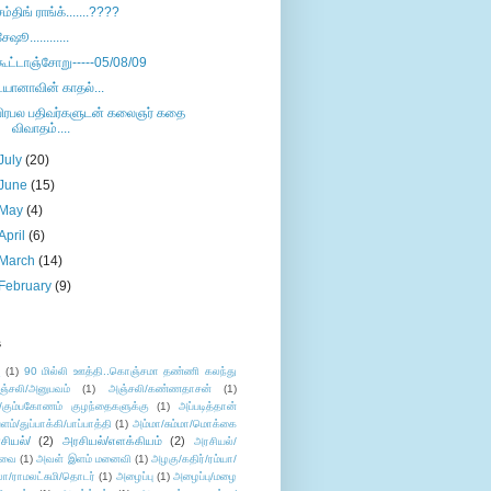
சம்திங் ராங்க்.......????
சேஷூ............
கூட்டாஞ்சோறு-----05/08/09
டயானாவின் காதல்...
பிரபல பதிவர்களுடன் கலைஞர் கதை
விவாதம்....
July
(20)
June
(15)
May
(4)
April
(6)
March
(14)
February
(9)
s
ு
(1)
90 மில்லி ஊத்தி..கொஞ்சமா தண்ணி கலந்து
ஞ்சலி/அனுபவம்
(1)
அஞ்சலி/கண்ணதாசன்
(1)
/கும்பகோணம் குழந்தைகளுக்கு
(1)
அப்படித்தான்
ளம்/துப்பாக்கி/பாப்பாத்தி
(1)
அம்மா/சும்மா/மொக்கை
சியல்/
(2)
அரசியல்/எளக்கியம்
(2)
அரசியல்/
ுவை
(1)
அவள் இளம் மனைவி
(1)
அழகு/கதிர்/ரம்யா/
லா/ராமலட்சுமி/தொடர்
(1)
அழைப்பு
(1)
அழைப்பு/மழை