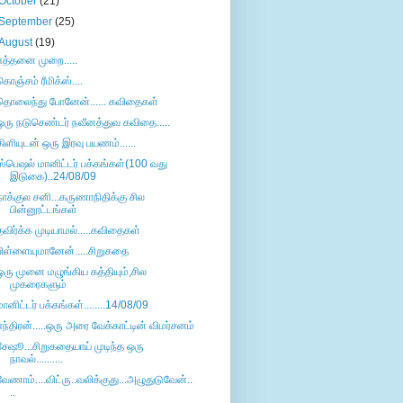
October
(21)
September
(25)
August
(19)
எத்தனை முறை.....
கொஞ்சம் ரீமிக்ஸ்....
தொலைந்து போனேன்...... கவிதைகள்
ஒரு நடுசெண்டர் நவீனத்துவ கவிதை.....
கிளியுடன் ஒரு இரவு பயணம்......
ஸ்பெஷல் மானிட்டர் பக்கங்கள்(100 வது
இடுகை)..24/08/09
நாக்குல சனி...கருணாநிதிக்கு சில
பின்னூட்டங்கள்
தவிர்க்க முடியாமல்.....கவிதைகள்
பிள்ளையுமானேன்.....சிறுகதை
ஒரு முனை மழுங்கிய கத்தியும்,சில
முகரைகளும்
மானிட்டர் பக்கங்கள்........14/08/09
எந்திரன்.....ஒரு அரை வேக்காட்டின் விமர்சனம்
சேஷூ...சிறுகதையாய் முடிந்த ஒரு
நாவல்..........
வேணாம்....விட்ரு..வலிக்குது...அழுதுடுவேன்..
..