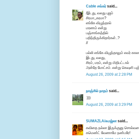
Cable சங்கர்
said...
/இடது, வலது புஜம்
சிரமா,,கரமா?
எங்கே விழுந்தால்
மரணம் என்று
பஞ்சாங்கத்தில்
பதிந்திருக்கிறார்கள்..?
//
பல்லி எங்கே விழுந்தாலும் எவர் க
இடது, வலது,
சிரம், மரம், என்று மிதிபட்டால்
அன்றே மோட்சம். என்று கெவுளி பஞ்
August 26, 2009 at 2:28 PM
நாஞ்சில் நாதம்
said...
:)))
August 26, 2009 at 3:29 PM
SUMAZLA/சுமஜ்லா
said...
கவிதை நல்லா இருக்குனு சொல்வதை 
கமெண்ட் வேணாமே நண்பரே!