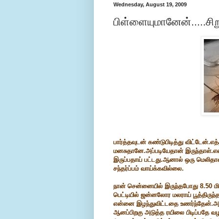
Wednesday, August 19, 2009
பிள்ளையுமானேன்.....ச
பார்த்தவுடன் கண்டுபிடித்து விட்டேன
மனசுதானே.அப்படியேதான் இருந்தாள்.என
இருப்பதாய் பட்டது.ஆனால் ஒரு மெலிதா
சந்தர்ப்பம் வாய்க்கவில்லை.
நான் சென்னையில் இருந்தபோது 8.50 மி
பெட்டியில் ஜன்னலோர மலராய் பூத்திருந்
என்னை இழந்துவிட்டதை உணர்ந்தேன்.அன
ஆனப்பிறகு அடுத்த ரயிலை பிடிப்பதே வ