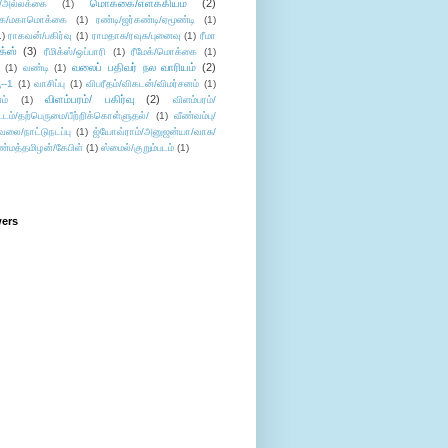
மொக்கை/எளக்கியம்
(2)
/அல்லக்கை
(1)
ை/மகாமொக்கை
(1)
ரண்டி/ஜர்கண்டி/ஏமூண்டி
(1)
1)
ராகவன்/பகிர்வு
(1)
ராமதாசு/ரவுசு/புனைவு
(1)
ரீமா
ிக்ஸ்
(3)
ரீமிக்ஸ்/ஒப்பாரி
(1)
ரீமேக்/மொக்கை
(1)
வலைப் பதிவர் நல வாரியம்
(2)
(1)
வண்டி
(1)
--1
(1)
வாசிப்பு
(1)
விபரீதம்/விகடன்/விமர்சனம்
(1)
விளம்பரம்/ பகிர்வு
(2)
ம்
(1)
விளம்பரம்/
ட்டம்/தற்பெருமை/பீற்றிக்கொள்ளுதல்/
(1)
வீண்வம்பு/
ேலை/நாட்டுநடப்பு
(1)
ஜ்யோவ்ராம்/அனுஜன்யா/வாசு/
ண்மத்தமிழன்/கேபிள்
(1)
ஸ்மைல்/குறும்படம்
(1)
wers