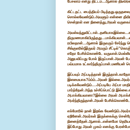
பேசலாம் என்று திட்டம்...ஆனால் திடீ
கிட்டதட்ட பைத்தியம் பிடித்தது.ஒரு
சொல்லவேண்டும்.அவளூம் என்னை தீவிர
சென்றாள் என நினைத்து,அவள் வருகைக்க
அவள்வந்துவிட்டாள்..தனியாகஇல்லை...க
திருமணமாகியிருந்தது...பாக்கியவான்...
ரயிலதான்...ஆனால் இருவரும் சேர்ந்து பொ
சிங்குலரில்(இருவர் அமரும் சீட்டில்”க
எதோ பேசிக்கொண்டே வருவாள்.மெல்லிய 
அனுபவிப்பது போல் இருப்பான்.அவன் பேச
பவ்யமாக உட்கார்ந்திருப்பான்.மணியன் 
இப்பவும் அப்படித்தான் இருந்தாள்.க
இளமையாக?ம்ம்ம்..அவன் இல்லை.அவர்கள
படிக்கவேண்டும்....அப்படியே அப்பா மா
பார்த்தேன்.அந்த உச்சிப்பொட்டு இல்லை.
அபாக்கியவானா?இல்லை அவள் அபாக்
அமர்ந்திருந்தான்.அவள் பேசிக்கொண்டே
எக்மோரில் நான் இறங்க வேண்டும்.அவர்க
ஏறினேன்.அவர்கள் இருக்கைக்கு சென்றே
நினைத்தேன்.ஆனால்..என்னமோ தெரியவி
இப்போது அவள் முகம் எனக்கு பேரன்போடு