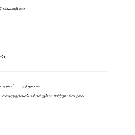
கினேன்..நன்றி வாசு
..
ா?)
ருக்கிட்ட மாதிரி ஒரு பீல்//
ளமா எழுதறதுக்கு சம்பவங்கள் இல்லை.சேர்த்தால் செயற்கை