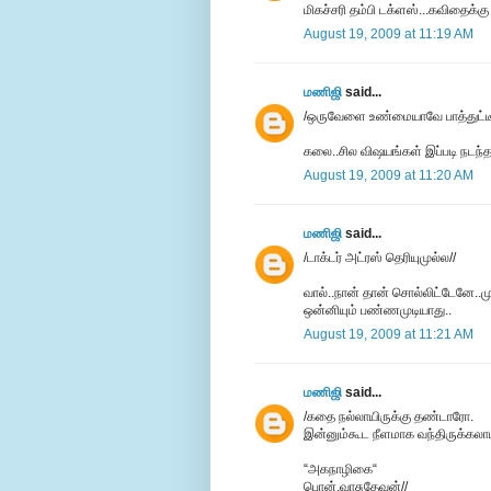
மிகச்சரி தம்பி டக்ளஸ்...கவிதைக்
August 19, 2009 at 11:19 AM
மணிஜி
said...
/ஒருவேளை உண்மையாவே பாத்துட்டீங்
கலை..சில விஷயங்கள் இப்படி நடந்தா
August 19, 2009 at 11:20 AM
மணிஜி
said...
/டாக்டர் அட்ரஸ் தெரியுமுல்ல//
வால்..நான் தான் சொல்லிட்டேனே..மு
ஒன்னியும் பண்ணமுடியாது..
August 19, 2009 at 11:21 AM
மணிஜி
said...
/கதை நல்லாயிருக்கு தண்டாரோ.
இன்னும்கூட நீளமாக வந்திருக்கலாம
“அகநாழிகை“
பொன்.வாசுதேவன்//