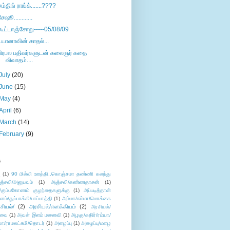
சம்திங் ராங்க்.......????
சேஷூ............
கூட்டாஞ்சோறு-----05/08/09
டயானாவின் காதல்...
பிரபல பதிவர்களுடன் கலைஞர் கதை
விவாதம்....
July
(20)
June
(15)
May
(4)
April
(6)
March
(14)
February
(9)
s
ு
(1)
90 மில்லி ஊத்தி..கொஞ்சமா தண்ணி கலந்து
ஞ்சலி/அனுபவம்
(1)
அஞ்சலி/கண்ணதாசன்
(1)
/கும்பகோணம் குழந்தைகளுக்கு
(1)
அப்படித்தான்
ளம்/துப்பாக்கி/பாப்பாத்தி
(1)
அம்மா/சும்மா/மொக்கை
சியல்/
(2)
அரசியல்/எளக்கியம்
(2)
அரசியல்/
ுவை
(1)
அவள் இளம் மனைவி
(1)
அழகு/கதிர்/ரம்யா/
லா/ராமலட்சுமி/தொடர்
(1)
அழைப்பு
(1)
அழைப்பு/மழை