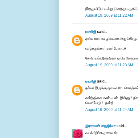
நீர்த்துவிடும் என்று நினத்து சுருக்
August 19, 2009 at 11:22 AM
மணிஜி
said...
/நல்ல உணர்வு பூர்வமாக இருக்கிறது.
வாழ்த்துக்கள் தண்டோரா..//
கோபி நன்றி(எந்திரன் டிவிடி வேணும
August 19, 2009 at 11:23 AM
மணிஜி
said...
நல்லா இருக்கு தலைவரே.. கொஞ்சம் சு
கார்த்திகைபாண்டியன்..இன்னும் நீ
வெளிப்படும்..நன்றி
August 19, 2009 at 11:24 AM
இராகவன் நைஜிரியா
said...
கலக்கீறீங்க தலைவரே...