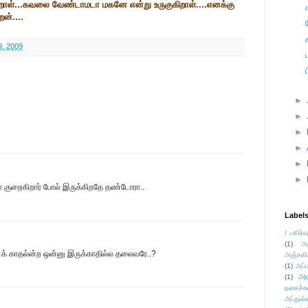
ுகிறாள்...கவலை வேண்டாமடா மகனே என்று உருகுகிறாள்....எனக்கு
ன்....
9, 2009
►
►
►
►
►
►
கோ குறைகிறார் போல் இருக்கிறதே தண்டோரா..
Label
/ பகிர்வ
(1)
அ
ள்ளக் காதல்ன்ற ஒன்னு இருக்காதில்ல தலைவரே..?
அஞ்சலி
(1)
அப்ப
அர
(1)
நகைச்ச
அப்துல்