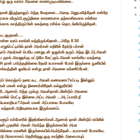
►
ரென்று ஒரு வாரம் அவளை காணமுடியவில்லை..
►
தலைதான்.இருந்தாலும் அந்த வேதனை...அதை அனுபவித்தேன் என்றே
▼
மாக விரும்பி,சூழ்நிலை காரணமாக தற்காலிகமாக எங்கோ
ாக காத்திருப்பின் சுகத்தை ரசிக்க தொடங்கியிருந்தேன்.
ூடஒருவன்....
என்ன வரம் வாங்கி வந்திருக்கிறான்...அதே 8.50
துபெட்டியில்.நான் அவர்கள் எதிரில் தேர்டு பர்சன்
ொஞ்சம் அவர்கள் பெரிய மனதுடன் ஒதுக்கி தரும் அந்த இடம்).அவள்
குரல்.அவனுக்கு மட்டுமே கேட்கும்.அவன் வாங்கிய வரத்தை
ி நான் பார்த்ததில்லை.தேவி உபாசகன் போல் இருக்கை நுனியில்
செல்வத்தின் ஓவியம் என்று நான் அவளை வர்ணிப்பேன்.
ாதோரம் கொஞ்சம் நரை.கூட அவன்.கணவனா?எப்படி இன்னும்
் மகன் என்று நினைக்கிறேன்.கல்லூரியில்
திரி..ஆனால் அந்த மூக்கு அவள்தான்.மீண்டும் அவளை
காலில் மெட்டி இல்லை.அப்ப அவன் ...அடப்பாவி.நீ
கியவாதியா?அவள் மகன் அப்பாவை போலவே
 வந்தாள்.அறிவுரையாக இருக்கலாம்.
ளூம் எக்மோரில் இறங்கினார்கள்.ஆனால் நான் மீண்டும் ரயிலில்
ன்.முதலில் அவள் அமர்ந்த இருக்கையில் அமர
ல்லை மகனின் இருக்கையில்அமர்ந்தேன்...உபாசகன் போலவே.
 பிரகாசமாய் தெரிகிறது.ஒரு காற்றில் அலைபாயும்