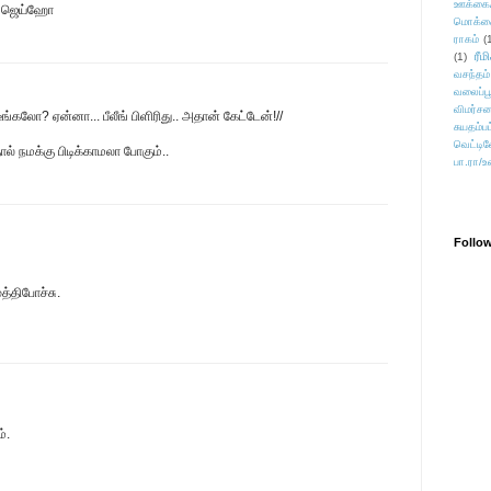
ஊக்கை
கு ஜெய்ஹோ
மொக்க
ராகம்
(
ரீம
(1)
வசந்தம்
வலைப்பூ
விமர்சன
கலோ? ஏன்னா... பீலீங் பிளிரிது.. அதான் கேட்டேன்!//
சுயதம்ப
வெட்டிவ
ல் நமக்கு பிடிக்காமலா போகும்..
பா.ரா/உ
Follo
த்திபோச்சு.
்.