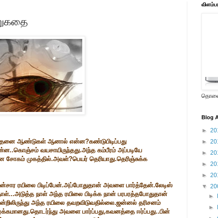
விளம்ப
ிறுகதை
தொலைக
Blog A
►
20
்.எத்தனை ஆண்டுகள் ஆனால் என்ன?கண்டுபிடிப்பது
►
20
்ன..கொஞ்சம் வயசாயிருந்தது.அந்த கம்பீரம் அப்படியே
►
20
ன சோகம் முகத்தில்.அவள்?பெயர் தெரியாது.தெரிஞ்சுக்க
►
20
►
20
ன்சார ரயிலை பிடிப்பேன்.அப்போதுதான் அவளை பார்த்தேன்.லேடிஸ்
▼
20
தாள்...அடுத்த நாள் அந்த ரயிலை பிடிக்க நான் பரபரத்தபோதுதான்
►
்றிலிருந்து அந்த ரயிலை தவறவிடுவதில்லை.ஜன்னல் தரிசனம்
►
ழக்கமானது.தொடர்ந்து அவளை பார்ப்பது,கவனத்தை ஈர்ப்பது..பின்