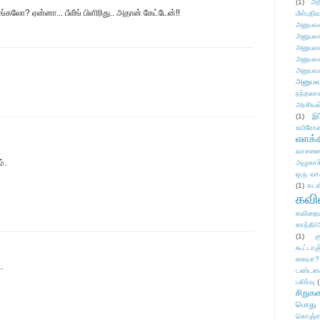
(1)
அற
லோ? ஏன்னா... பீலீங் பிளிரிது.. அதான் கேட்டேன்!!
மீள்பதிவ
அனுபவக
அனுபவக
அனுபவக
அனுபவக
அனுபவக
அனுபவ
நந்தலால
அரசியல
(1)
இட
உயிரோ
எளக்க
வாசனை/க
்.
அழுகாச
ஒரு வா
(1)
கடன
கவ
கவிதைய
காந்தி/
(1)
க
கூட்டா
கையா?
.
டண்டன
பகிர்வு
(
சிறுக
பொது
கொஞ்ச