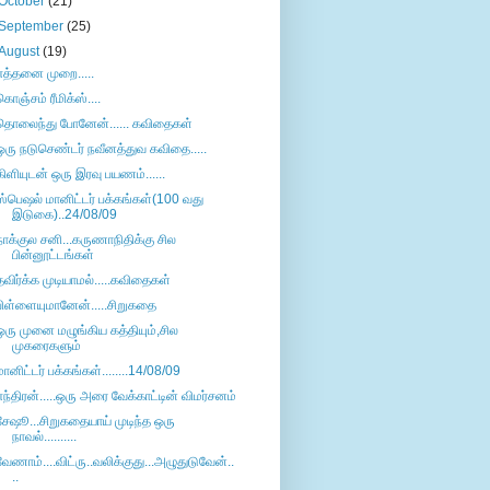
October
(21)
September
(25)
August
(19)
எத்தனை முறை.....
கொஞ்சம் ரீமிக்ஸ்....
தொலைந்து போனேன்...... கவிதைகள்
ஒரு நடுசெண்டர் நவீனத்துவ கவிதை.....
கிளியுடன் ஒரு இரவு பயணம்......
ஸ்பெஷல் மானிட்டர் பக்கங்கள்(100 வது
இடுகை)..24/08/09
நாக்குல சனி...கருணாநிதிக்கு சில
பின்னூட்டங்கள்
தவிர்க்க முடியாமல்.....கவிதைகள்
பிள்ளையுமானேன்.....சிறுகதை
ஒரு முனை மழுங்கிய கத்தியும்,சில
முகரைகளும்
மானிட்டர் பக்கங்கள்........14/08/09
எந்திரன்.....ஒரு அரை வேக்காட்டின் விமர்சனம்
சேஷூ...சிறுகதையாய் முடிந்த ஒரு
நாவல்..........
வேணாம்....விட்ரு..வலிக்குது...அழுதுடுவேன்..
..