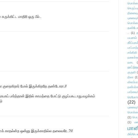
மொக்க
செருப்ப
நினைவு
ருக்கிட்ட மாதிரி ஒரு பீல்..
புனைவு
மொக்க
தண்டோரா
..
(1)
த
பயணம்
தீர்ப்பு
பாப்பாத்
சங்கிலி
நகைச்ச
நடை
(
நாட்டுந
குருவி
நிலா
(1
விளம்பர
்கோ குறைகிறார் போல் இருக்கிறதே தண்டோரா.//
நண்பர்க
பார்வை/
் பார்த்தான்.இதில் காமத்தை போட்டு குழப்பகூடாது.வழக்கம்
ரெமோ/க
டு
(22)
புனைவ
மொக்க
(1)
பொ
(1)
மன
மானி
கள்ளக் காதல்ன்ற ஒன்னு இருக்காதில்ல தலைவரே..?//
மீள்/டெஸ