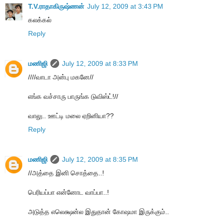
T.V.ராதாகிருஷ்ணன்
July 12, 2009 at 3:43 PM
கலக்கல்
Reply
மணிஜி
July 12, 2009 at 8:33 PM
////வாடா அன்பு மகனே//
எங்க வச்சாரு பாருங்க டுவிஸ்ட்!//
வாலு.. ஊட்டி மலை ஏறினியா??
Reply
மணிஜி
July 12, 2009 at 8:35 PM
//அத்தை இனி சொத்தை..!
பெரியப்பா என்னோட வாப்பா..!
அடுத்த எலெக்ஷன்ல இதுதான் கோஷமா இருக்கும்..