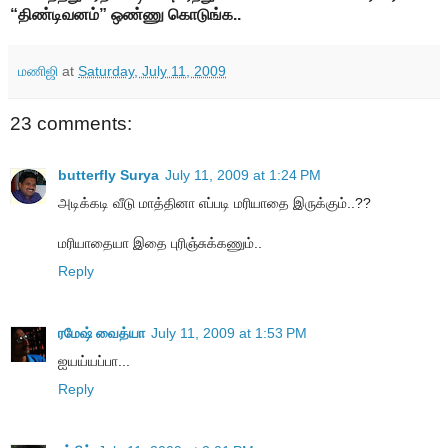
“திண்டிவனம்” ஒண்ணு கொடுங்க..
மணிஜி
at
Saturday, July 11, 2009
23 comments:
butterfly Surya
July 11, 2009 at 1:24 PM
அடிக்கடி வீடு மாத்தினா எப்படி மரியாதை இருக்கும்..??
மரியாதையா இதை புரிஞ்சுக்கணும்..
Reply
ரமேஷ் வைத்யா
July 11, 2009 at 1:53 PM
ஐயய்யப்பா...
Reply