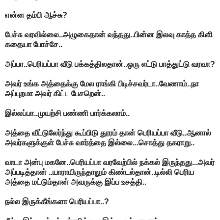
என்ன தம்பி ஆச்சு?
பேச்சு வரவில்லை..அழுகைதான் வந்தது..பின்ன இலவு காத்த கிளி
கதையா போச்சே..
அப்பா..பெரியப்பா வீடு பக்கத்திலதான்..ஒரு எட்டு பாத்துட்டு வரவா?
அவர் உங்க அத்தைக்கு மேல ராங்கி பிடிச்சவர்டா..வேணாம்..நா
அப்புறமா அவர் கிட்ட பேசறென்..
இல்லப்பா..முயற்சி பண்ணி பார்க்கலாம்..
அத்தை வீட்டுலேர்ந்து கூப்பிடு தூரம் தான் பெரியப்பா வீடு..ஆனால்
அவர்களுக்குள் பேச்சு வார்த்தை இல்லை...சொத்து தகராறு..
வாடா அன்பு மகனே..பெரியப்பா வரவேற்பில் நக்கல் இருந்தது...அவர்
அப்படித்தான் ..யாராயிருந்தாலும் கிண்டல்தான்..டில்லி பெரிய
அத்தை மட்டும்தான் அவருக்கு இப்ப உசத்தி..
நல்ல இருக்கீங்களா பெரியப்பா..?