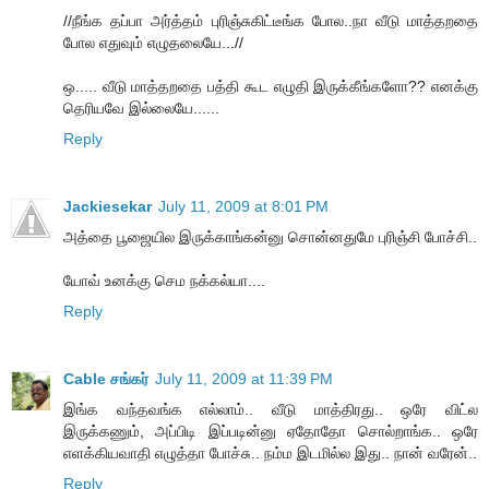
//நீங்க தப்பா அர்த்தம் புரிஞ்சுகிட்டீங்க போல..நா வீடு மாத்தறதை
போல எதுவும் எழுதலையே...//
ஒ..... வீடு மாத்தறதை பத்தி கூட எழுதி இருக்கீங்களோ?? எனக்கு
தெரியவே இல்லையே......
Reply
Jackiesekar
July 11, 2009 at 8:01 PM
அத்தை பூஜையில இருக்காங்கன்னு சொன்னதுமே புரிஞ்சி போச்சி..
யோவ் உனக்கு செம நக்கல்யா....
Reply
Cable சங்கர்
July 11, 2009 at 11:39 PM
இங்க வந்தவங்க எல்லாம்.. வீடு மாத்திரது.. ஒரே விட்ல
இருக்கணும், அப்பிடி இப்படின்னு ஏதோதோ சொல்றாங்க.. ஒரே
எளக்கியவாதி எழுத்தா போச்சு.. நம்ம இடமில்ல இது.. நான் வரேன்..
Reply