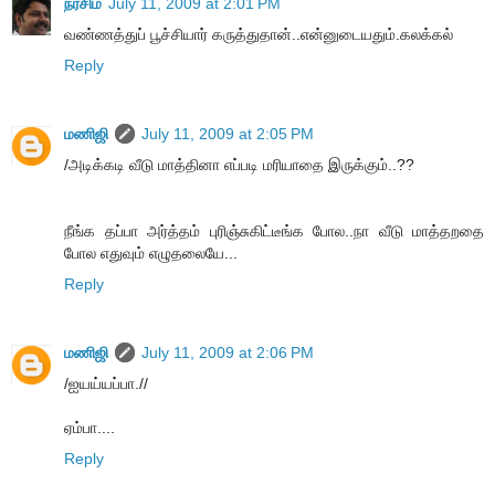
நர்சிம்
July 11, 2009 at 2:01 PM
வண்ணத்துப் பூச்சியார் கருத்துதான்..என்னுடையதும்.கலக்கல்
Reply
மணிஜி
July 11, 2009 at 2:05 PM
/அடிக்கடி வீடு மாத்தினா எப்படி மரியாதை இருக்கும்..??
நீங்க தப்பா அர்த்தம் புரிஞ்சுகிட்டீங்க போல..நா வீடு மாத்தறதை
போல எதுவும் எழுதலையே...
Reply
மணிஜி
July 11, 2009 at 2:06 PM
/ஐயய்யப்பா.//
ஏம்பா....
Reply