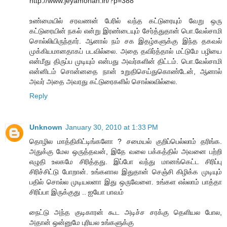
http://www.jeyamohan.in/?p=388
உண்மையில் சரவணன் பேரில் வந்த கட்டுரையும் வேறு ஒரு
கட்டுரையின் நகல் என்று இரண்டையும் சேர்த்துதான் பொ.வேல்சாமி
சொல்லியிருந்தார். ஆனால் நம் சக இதழ்களுக்கு இந்த தகவல்
முக்கியமானதாகப் படவில்லை. அதை தவிர்த்தால் மட்டுமே பழியை
என்மீது திருப்ப முடியும் என்பது அவர்களின் திட்டம். பொ.வேல்சாமி
என்னிடம் சொன்னதை நான் உறுதிசெய்துகொண்டேன், ஆனால்
அவர் அதை அவரது கட்டுரைகளில் சொல்லவில்லை.
Reply
Unknown
January 30, 2010 at 1:33 PM
தொழில மாத்திகிட்டிங்களோ ? சமையல் குறிப்பெல்லாம் தரிங்க.
அதுக்கு மேல ஒருத்தவன், இதே வலை பக்கத்தில் அவனை பற்றி
எழுதி உலகமே சிரித்தது. இப்போ வந்து மானங்கெட்ட சிரிப்பு
சிரிச்சிட்டு போறான். உங்களால இதுதான் செஞ்சி கிழிக்க முடியும்
பதில் சொல்ல முடியலனா இது ஒருவேளை. உங்கள எல்லாம் பாத்தா
சிரிப்பா இருக்குது .. ஐயோ பாவம்
நைட்டு அந்த குடிகாரன் கூட அடிச்ச சரக்கு தெளியல போல,
அதான் ஒன்னுமே புரியல உங்களுக்கு