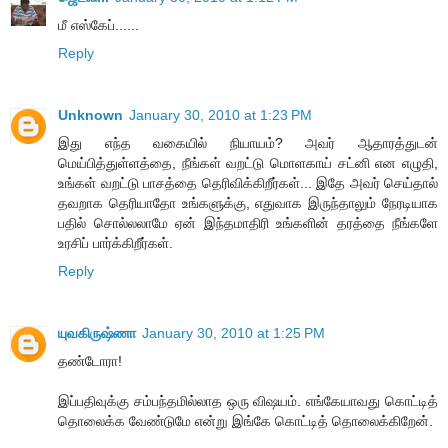
மீ எஸ்கேப்......
Reply
Unknown
January 30, 2010 at 1:23 PM
இது எந்த வகையில் நியாயம்? அவர் ஆதாரத்துடன்
மெய்பித்துள்ளத்தை, நீங்கள் வறட்டு மொளகாய் சட்னி என எழுதி,
உங்கள் வறட்டு பாசத்தை தெரிவிக்கிறீர்கள்... இதே அவர் செய்தால்
தவறாக தெரியாதோ உங்களுக்கு, எதுவாக இருந்தாலும் நேரடியாக
பதில் சொல்லலாமே ஏன் இந்தமாதிரி உங்களின் தரத்தை நீங்களே
உரசிப் பார்க்கிறீர்கள்.
Reply
யுவகிருஷ்ணா
January 30, 2010 at 1:25 PM
தண்டோரா!
இப்பதிவுக்கு சம்பந்தமில்லாத ஒரு விஷயம். எங்கேயாவது கொட்டித்
தொலைக்க வேண்டுமே என்று இங்கே கொட்டித் தொலைக்கிறேன்.