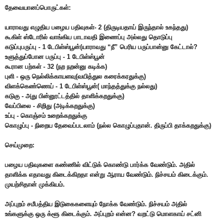
தேவையானப்பொருட்கள்:
யாராவது எழுதிய பழைய பதிவுகள்- 2 (திருடியதாய் இருந்தால் உகந்தது)
கூகிள் ஸ்டோரில் வாங்கிய பாடாவதி இணைப்பு அல்லது தொடுப்பு
கடுப்புபருப்பு - 1 டேபிள்ஸ்பூன்(யாராவது “நீ” பெரிய பருப்பான்னு கேட்டால்?
உளுத்துப்போன பருப்பு - 1 டேபிள்ஸ்பூன்
கூரான பற்கள் - 32 (நற நறன்னு கடிக்க)
புளி - ஒரு நெல்லிக்காயளவு(வயித்துல கரைக்கரதுக்கு)
விளக்கெண்ணெய் - 1 டேபிள்ஸ்பூன்( மாந்தத்துக்கு நல்லது)
கடுகு - அது பின்னூட்டத்தில் தாளிக்கறதுக்கு)
வேப்பிலை - சிறிது (அடிக்கறதுக்கு)
உப்பு - கொஞ்சம் உறைக்கறதுக்கு
கொழுப்பு - நிறைய தேவைப்படலாம் (நல்ல கொழுப்புதான். திருப்பி தாக்கறதுக்கு)
செய்முறை:
பழைய பதிவுகளை கண்ணில் விட்டுக் கொண்டு பார்க்க வேண்டும். அதில்
தாளிக்க எதாவது கிடைக்கிறதா என்று ஆராய வேண்டும். நிச்சயம் கிடைக்கும்.
முயற்சிதான் முக்கியம்.
அப்புறம் சமீபத்திய இடுகைகளையும் நோக்க வேண்டும். நிச்சயம் அதில்
உங்களுக்கு ஒரு க்ளூ கிடைக்கும். அப்புறம் என்ன? வறட்டு மொளகாய் சட்னி