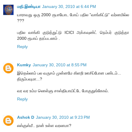
மதி.இண்டியா
January 30, 2010 at 6:44 PM
யாராவது ஒரு 2000 ரூபாயோட போய் பதில ”வாங்கிட்டு” வர்லாமில்ல
???
பதில வாங்கி குடுத்துட்டு ICICI அக்கவுண்ட் நெம்பர் குடுத்தா
2000 ரூபாய் தரப்படலாம் .
Reply
Kumky
January 30, 2010 at 8:55 PM
இதெல்லாம் பல வருசம் முன்னமே கிளறி ஊசிப்போன பண்டம்...
திரும்பவுமா...?
வர வர உம்ம லொள்ளு சாஸ்தியாயிட்டே போகுதுங்கோவ்.
Reply
Ashok D
January 30, 2010 at 9:23 PM
எஸ்குஸ்மீ.. நான் உள்ள வரலாமா?