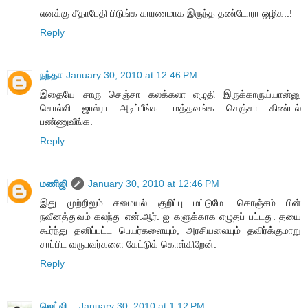
எனக்கு சீதாபேதி பிடுங்க காரணமாக இருந்த தண்டோரா ஒழிக..!
Reply
நந்தா
January 30, 2010 at 12:46 PM
இதையே சாரு செஞ்சா கலக்கலா எழுதி இருக்காருய்யான்னு
சொல்லி ஜால்ரா அடிப்பீங்க. மத்தவங்க செஞ்சா கிண்டல்
பண்ணுவீங்க.
Reply
மணிஜி
January 30, 2010 at 12:46 PM
இது முற்றிலும் சமையல் குறிப்பு மட்டுமே. கொஞ்சம் பின்
நவீனத்துவம் கலந்து என்.ஆர். ஐ களுக்காக எழுதப் பட்டது. தயை
கூர்ந்து தனிப்பட்ட பெயர்களையும், அரசியலையும் தவிர்க்குமாறு
சாப்பிட வருபவர்களை கேட்டுக் கொள்கிறேன்.
Reply
ஜெட்லி...
January 30, 2010 at 1:12 PM