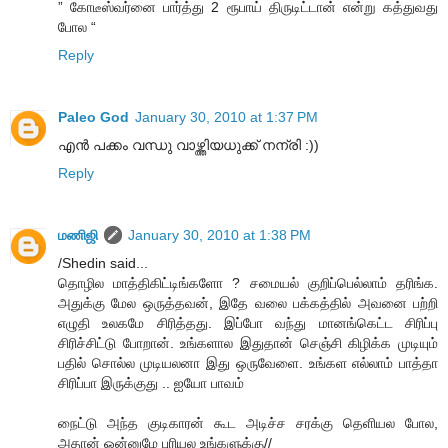
” கோடீஸ்வர்னை பார்த்து 2 ரூபாய் திருடிட்டான் என்று கத்துவது
போல “
Reply
Paleo God
January 30, 2010 at 1:37 PM
എന്‍ പക്കം വന്ധു വാഴ്ത്തിയധുക്ക് നന്രി :))
Reply
மணிஜி
January 30, 2010 at 1:38 PM
/Shedin said...
தொழில மாத்திகிட்டிங்களோ ? சமையல் குறிப்பெல்லாம் தரிங்க.
அதுக்கு மேல ஒருத்தவன், இதே வலை பக்கத்தில் அவனை பற்றி
எழுதி உலகமே சிரித்தது. இப்போ வந்து மானங்கெட்ட சிரிப்பு
சிரிச்சிட்டு போறான். உங்களால இதுதான் செஞ்சி கிழிக்க முடியும்
பதில் சொல்ல முடியலனா இது ஒருவேளை. உங்கள எல்லாம் பாத்தா
சிரிப்பா இருக்குது .. ஐயோ பாவம்
நைட்டு அந்த குடிகாரன் கூட அடிச்ச சரக்கு தெளியல போல,
அதான் ஒன்னுமே புரியல உங்களுக்கு//