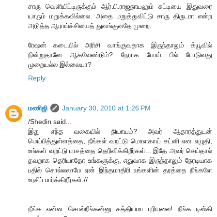
சாரு வெளியிட்டிருக்கும் ஆர்.பி.ராஜநாயஹம் சுட்டியை இதுவரை
யாரும் மறுக்கவில்லை. அதை மறுத்துவிட்டு சாரு திருடரா என்ற
அடுத்த ஆராய்ச்சியைத் துவங்குவதே முறை.
ரேஷன் கடையில் அரிசி வாங்குவதாக இருந்தாலும் க்யூவில்
நின்றுதானே ஆகவேண்டும்? நேராக போய் பில் போடுவது
முறையல்ல இல்லையா?
Reply
மணிஜி
January 30, 2010 at 1:26 PM
/Shedin said...
இது எந்த வகையில் நியாயம்? அவர் ஆதாரத்துடன்
மெய்பித்துள்ளத்தை, நீங்கள் வறட்டு மொளகாய் சட்னி என எழுதி,
உங்கள் வறட்டு பாசத்தை தெரிவிக்கிறீர்கள்... இதே அவர் செய்தால்
தவறாக தெரியாதோ உங்களுக்கு, எதுவாக இருந்தாலும் நேரடியாக
பதில் சொல்லலாமே ஏன் இந்தமாதிரி உங்களின் தரத்தை நீங்களே
உரசிப் பார்க்கிறீர்கள்.//
நீங்க என்ன சொல்றீங்கன்னு சத்தியமா புரியலை! நீங்க டிஸ்கி