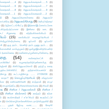
்கதைகள்......4
(1)
அனுபவக்கதைகள்......5
(1)
்கதைகள்......6
(1)
அனுபவக்கதைகள்......7
(1)
்கதைகள்......8
(1)
அனுபவக்கதைகள்......9
(1)
்கதைகள்.....1
(1)
அனுபவக்கதைகள்.....2
(1)
ம்
(2)
அனுபவம்/நகைச்சுவை
(1)
அனுபவம்/
அனுபவம்/பொது
(9)
ா/பகிர்வு
(1)
அன்பு/அத்தை/
்
(1)
ஆற்காட்டார்/பேட்டி
(1)
இடுகை/இடர்கை/படர்கை
்லி/குஷ்பு/நப்பாசை
(1)
இனிமை
(1)
உடை
(1)
டை/ சிறுகதை
(1)
எந்திரன்/எளக்கியம்
(1)
ியம்
(15)
எளக்கியம்/ கவுஜை/அரசியல் /
ற்பூரம்/கற்பு/களவு
(1)
ஒப்பாரி
(1)
ஒப்பாரி/
்சி
(1)
ஒரு தரம்... ரெண்டு தரம்..மூணு தரம்.....
(1)
க்காளனின் வாக்குமூலம்
(1)
ஒன்று/இரண்டு/பெண்டு
் /நகைச்சுவை
(1)
கண்ணாடி/முன்னாடி/பின்னாடி
(1)
ிதை
(54)
கவிதை/காட்சி
(1)
ாமில்லே/
(1)
கழுதை/தவிடு/புண்ணாக்கு
(1)
அஞ்சலி
(1)
கிளி/அனுபவம்/லாரி
(1)
கு(பு)ட்டி கதை
ுறும்படம்/ஸ்கிரிப்ட்
(1)
குற்றாலம்/பயணம்/
(1)
ஞ்சோறு
(1)
கூட்டாஞ்சோறு ...... 27/06/09
(1)
கொழுப்பு/அரசியல்
(2)
 காதா?
(1)
சங்கு/பால்/
க்கா
(1)
சனி/மணி/பிணி
(1)
சாத்தான்
(1)
சாரு/
1)
சாரு/சந்திப்பு
(1)
சிலை/விலை/கலை
(1)
சிவன்
(1)
தை
(5)
சினிமா / அனுபவங்கள்
(2)
சினிமா /
(2)
சினிமா விமர்சனம்
(4)
சுகந்தம்
(1)
சும்மா
ம்
(1)
சுயசொறிதல் / எ”ள”கியம்
(1)
சுயதம்பட்டம்/
ை
(1)
செம்மொழி/மாங்கனி/கொடநாடு/விருதகிரி
(1)
டி...... முதல் ஜேப்படி வரை.......
(1)
சேஷூ/