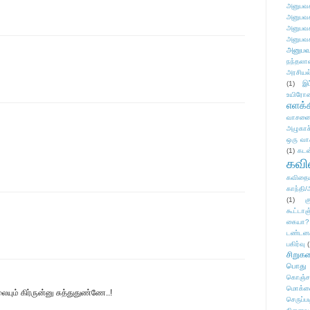
அனுபவக
அனுபவக
அனுபவக
அனுபவக
அனுபவ
நந்தலால
அரசியல
(1)
இட
உயிரோ
எளக்க
வாசனை/க
அழுகாச
ஒரு வா
(1)
கடன
கவ
கவிதைய
காந்தி/
(1)
க
கூட்டா
கையா?
டண்டன
பகிர்வு
(
சிறுக
பொது
கொஞ்ச
மொக்க
ையும் கிர்ருன்னு சுத்துதுண்ணே..!
செருப்ப