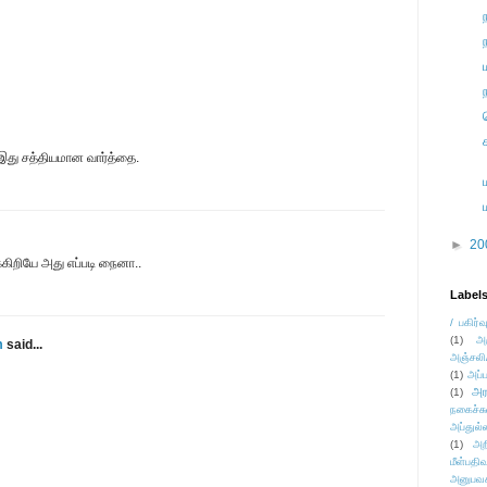
 இது சத்தியமான வார்த்தை.
►
20
க்கிறியே அது எப்படி நைனா..
Label
/ பகிர்வ
(1)
அ
m
said...
அஞ்சலி
(1)
அப்ப
அர
(1)
நகைச்ச
அப்துல்
(1)
அற
மீள்பதிவ
அனுபவக