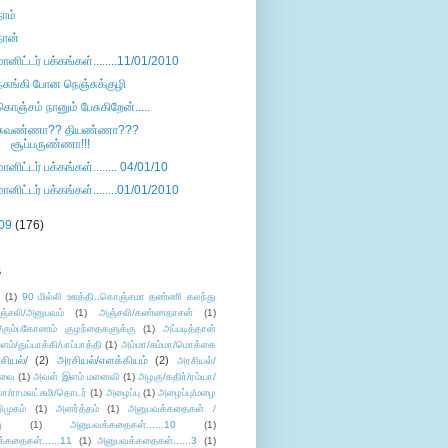
நாம்
நான்
மானிட்டர் பக்கங்கள்........11/01/2010
நசுங்கி போன நெஞ்சுக்குழி
கொஞ்சம் நானும் பேசுகிறேன்.....
சுவண்ணா?? தியண்ணா???
சூப்பருண்ணா!!!
மானிட்டர் பக்கங்கள்........ 04/01/10
மானிட்டர் பக்கங்கள்........01/01/2010
09
(176)
s
ு
(1)
90 மில்லி ஊத்தி..கொஞ்சமா தண்ணி கலந்து
ஞ்சலி/அனுபவம்
(1)
அஞ்சலி/கண்ணதாசன்
(1)
/கும்பகோணம் குழந்தைகளுக்கு
(1)
அப்படித்தான்
ளம்/துப்பாக்கி/பாப்பாத்தி
(1)
அம்மா/சும்மா/மொக்கை
சியல்/
(2)
அரசியல்/எளக்கியம்
(2)
அரசியல்/
ுவை
(1)
அவள் இளம் மனைவி
(1)
அழகு/கதிர்/ரம்யா/
லா/ராமலட்சுமி/தொடர்
(1)
அழைப்பு
(1)
அழைப்பு/மழை
ிமுகம்
(1)
அனர்த்தம்
(1)
அனுபவக்கதைகள் /
ு
(1)
அனுபவக்கதைகள்......10
(1)
்கதைகள்......11
(1)
அனுபவக்கதைகள்......3
(1)