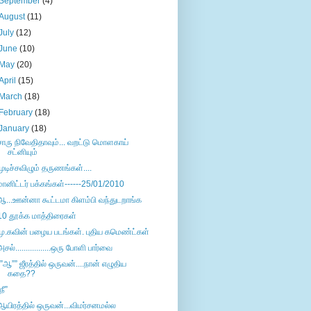
September
(4)
August
(11)
July
(12)
June
(10)
May
(20)
April
(15)
March
(18)
February
(18)
January
(18)
சாரு நிவேதிதாவும்... வறட்டு மொளகாய்
சட்னியும்
முடிச்சவிழும் தருணங்கள்....
மானிட்டர் பக்கங்கள்------25/01/2010
ஆ...ஊன்னா கூட்டமா கிளம்பி வந்துடறாங்க
10 தூக்க மாத்திரைகள்
மு.கவின் பழைய படங்கள். புதிய கமெண்ட்கள்
அசல்.................ஒரு போளி பார்வை
””ஆ”” ஜீரத்தில் ஒருவன்....நான் எழுதிய
கதை??
நீ”
ஆயிரத்தில் ஒருவன்...விமர்சனமல்ல