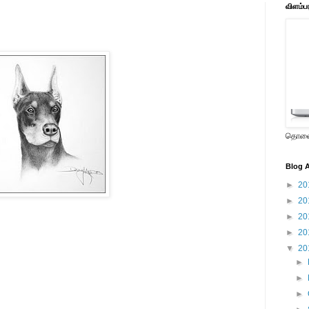
விளம்ப
தொலைக
Blog A
►
20
►
20
►
20
►
20
▼
20
►
►
►