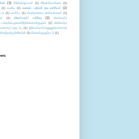
ிக்ஸ்
(3)
ரீமிக்ஸ்/ஒப்பாரி
(1)
ரீமேக்/மொக்கை
(1)
வலைப் பதிவர் நல வாரியம்
(2)
(1)
வண்டி
(1)
--1
(1)
வாசிப்பு
(1)
விபரீதம்/விகடன்/விமர்சனம்
(1)
விளம்பரம்/ பகிர்வு
(2)
ம்
(1)
விளம்பரம்/
ட்டம்/தற்பெருமை/பீற்றிக்கொள்ளுதல்/
(1)
வீண்வம்பு/
ேலை/நாட்டுநடப்பு
(1)
ஜ்யோவ்ராம்/அனுஜன்யா/வாசு/
ண்மத்தமிழன்/கேபிள்
(1)
ஸ்மைல்/குறும்படம்
(1)
wers