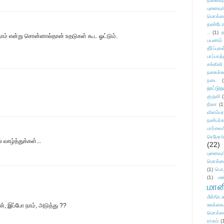
நினைவு
புனைவு
மொக்க
தண்டோரா
..
(1)
த
 நாம் என்று சொன்னால்தான் உதடுகள் கூட ஓட்டும்.
பயணம்
தீர்ப்பு
பாப்பாத்
சங்கிலி
நகைச்ச
நடை
(
நாட்டுந
குருவி
நிலா
(1
விளம்பர
நண்பர்க
பார்வை/
ரெமோ/க
வாழ்த்துக்கள்...
(22)
புனைவ
மொக்க
(1)
பொ
(1)
மன
மானி
மீள்/டெஸ
ன், இப்போ நாம், அடுத்து ??
ஊக்கை
மொக்க
ராகம்
(