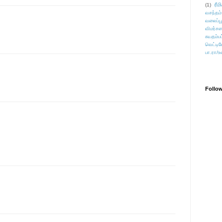
ரீம
(1)
வசந்தம்
வலைப்பூ
விமர்சன
சுயதம்ப
வெட்டிவ
பா.ரா/உ
Follo