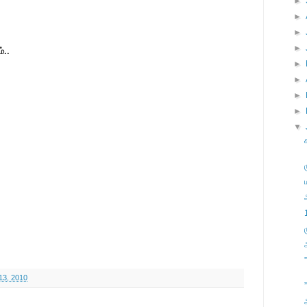
►
►
►
►
்..
►
►
►
►
▼
13, 2010
”