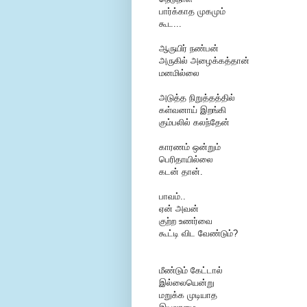
பார்க்காத முகமும்
கூட...
ஆருயிர் நண்பன்
அருகில் அழைக்கத்தான்
மனமில்லை
அடுத்த நிறுத்தத்தில்
கள்வனாய் இறங்கி
கும்பலில் கலந்தேன்
காரணம் ஒன்றும்
பெரிதாயில்லை
கடன் தான்.
பாவம்..
ஏன் அவன்
குற்ற உணர்வை
கூட்டி விட வேண்டும்?
மீண்டும் கேட்டால்
இல்லையென்று
மறுக்க முடியாத