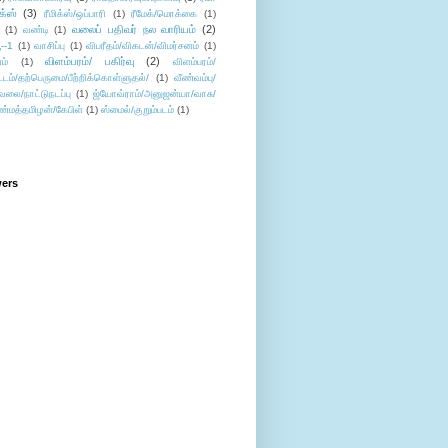
ிக்ஸ்
(3)
ரீமிக்ஸ்/ஒப்பாரி
(1)
ரீமேக்/மொக்கை
(1)
வலைப் பதிவர் நல வாரியம்
(2)
(1)
வண்டி
(1)
--1
(1)
வாசிப்பு
(1)
விபரீதம்/விகடன்/விமர்சனம்
(1)
விளம்பரம்/ பகிர்வு
(2)
ம்
(1)
விளம்பரம்/
ட்டம்/தற்பெருமை/பீற்றிக்கொள்ளுதல்/
(1)
வீண்வம்பு/
ேலை/நாட்டுநடப்பு
(1)
ஜ்யோவ்ராம்/அனுஜன்யா/வாசு/
ண்மத்தமிழன்/கேபிள்
(1)
ஸ்மைல்/குறும்படம்
(1)
wers