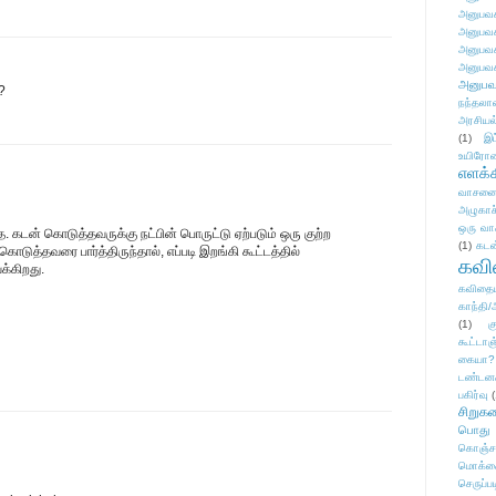
அனுபவக
அனுபவக
அனுபவக
அனுபவக
அனுபவ
?
நந்தலால
அரசியல
(1)
இட
உயிரோ
எளக்க
வாசனை/க
அழுகாச
ஒரு வா
டன் கொடுத்தவருக்கு நட்பின் பொருட்டு ஏற்படும் ஒரு குற்ற
(1)
கடன
ொடுத்தவரை பார்த்திருந்தால், எப்படி இறங்கி கூட்டத்தில்
கவ
க்கிறது.
கவிதைய
காந்தி/
(1)
க
கூட்டா
கையா?
டண்டன
பகிர்வு
(
சிறுக
பொது
கொஞ்ச
மொக்க
செருப்ப