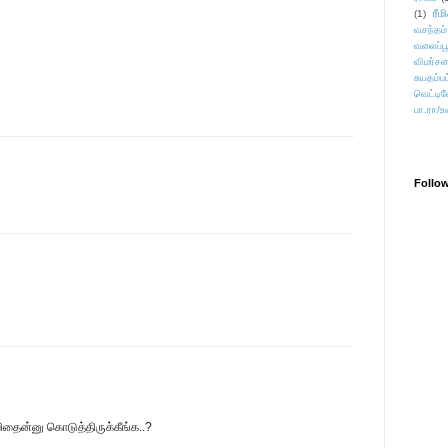
ரீம
(1)
வசந்தம்
வலைப்பூ
விமர்சன
சுயதம்ப
வெட்டிவ
பா.ரா/உ
Follo
விதைன்னு கொடுத்திருக்கீங்க..?