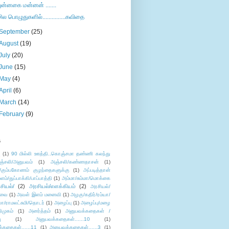
புன்னகை மன்னன் .......
சில பொழுதுகளில்...............கவிதை
September
(25)
August
(19)
July
(20)
June
(15)
May
(4)
April
(6)
March
(14)
February
(9)
s
ு
(1)
90 மில்லி ஊத்தி..கொஞ்சமா தண்ணி கலந்து
ஞ்சலி/அனுபவம்
(1)
அஞ்சலி/கண்ணதாசன்
(1)
/கும்பகோணம் குழந்தைகளுக்கு
(1)
அப்படித்தான்
ளம்/துப்பாக்கி/பாப்பாத்தி
(1)
அம்மா/சும்மா/மொக்கை
சியல்/
(2)
அரசியல்/எளக்கியம்
(2)
அரசியல்/
ுவை
(1)
அவள் இளம் மனைவி
(1)
அழகு/கதிர்/ரம்யா/
லா/ராமலட்சுமி/தொடர்
(1)
அழைப்பு
(1)
அழைப்பு/மழை
ிமுகம்
(1)
அனர்த்தம்
(1)
அனுபவக்கதைகள் /
ு
(1)
அனுபவக்கதைகள்......10
(1)
்கதைகள்......11
(1)
அனுபவக்கதைகள்......3
(1)