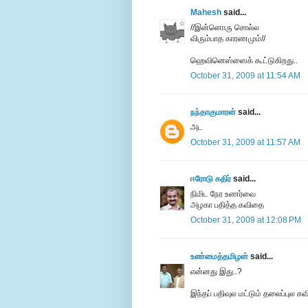
Mahesh
said...
//இன்னொரு சொல்ல
விரும்பாத காரணமும்//
ஹெவினெஸ்ஸைக் கூட்டுகிறது..
October 31, 2009 at 11:54 AM
நந்தாகுமாரன்
said...
அட
October 31, 2009 at 11:57 AM
ஈரோடு கதிர்
said...
நிமிட நேர உணர்வை
அழகா பதித்த கவிதை
October 31, 2009 at 12:08 PM
உண்மைத்தமிழன்
said...
என்னது இது..?
இந்தப் பதிவுல மட்டும் தலைப்புல க