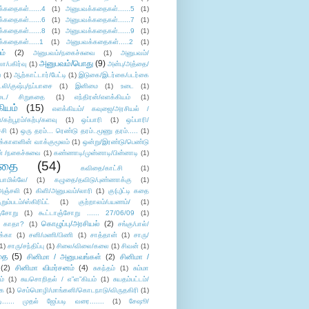
்கதைகள்......4
(1)
அனுபவக்கதைகள்......5
(1)
்கதைகள்......6
(1)
அனுபவக்கதைகள்......7
(1)
்கதைகள்......8
(1)
அனுபவக்கதைகள்......9
(1)
்கதைகள்.....1
(1)
அனுபவக்கதைகள்.....2
(1)
ம்
(2)
அனுபவம்/நகைச்சுவை
(1)
அனுபவம்/
அனுபவம்/பொது
(9)
ா/பகிர்வு
(1)
அன்பு/அத்தை/
்
(1)
ஆற்காட்டார்/பேட்டி
(1)
இடுகை/இடர்கை/படர்கை
்லி/குஷ்பு/நப்பாசை
(1)
இனிமை
(1)
உடை
(1)
டை/ சிறுகதை
(1)
எந்திரன்/எளக்கியம்
(1)
ியம்
(15)
எளக்கியம்/ கவுஜை/அரசியல் /
ற்பூரம்/கற்பு/களவு
(1)
ஒப்பாரி
(1)
ஒப்பாரி/
்சி
(1)
ஒரு தரம்... ரெண்டு தரம்..மூணு தரம்.....
(1)
க்காளனின் வாக்குமூலம்
(1)
ஒன்று/இரண்டு/பெண்டு
் /நகைச்சுவை
(1)
கண்ணாடி/முன்னாடி/பின்னாடி
(1)
ிதை
(54)
கவிதை/காட்சி
(1)
ாமில்லே/
(1)
கழுதை/தவிடு/புண்ணாக்கு
(1)
அஞ்சலி
(1)
கிளி/அனுபவம்/லாரி
(1)
கு(பு)ட்டி கதை
ுறும்படம்/ஸ்கிரிப்ட்
(1)
குற்றாலம்/பயணம்/
(1)
ஞ்சோறு
(1)
கூட்டாஞ்சோறு ...... 27/06/09
(1)
கொழுப்பு/அரசியல்
(2)
 காதா?
(1)
சங்கு/பால்/
க்கா
(1)
சனி/மணி/பிணி
(1)
சாத்தான்
(1)
சாரு/
1)
சாரு/சந்திப்பு
(1)
சிலை/விலை/கலை
(1)
சிவன்
(1)
தை
(5)
சினிமா / அனுபவங்கள்
(2)
சினிமா /
(2)
சினிமா விமர்சனம்
(4)
சுகந்தம்
(1)
சும்மா
ம்
(1)
சுயசொறிதல் / எ”ள”கியம்
(1)
சுயதம்பட்டம்/
ை
(1)
செம்மொழி/மாங்கனி/கொடநாடு/விருதகிரி
(1)
டி...... முதல் ஜேப்படி வரை.......
(1)
சேஷூ/