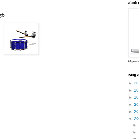
விளம்ப
தை
தொலைக
Blog A
►
20
►
20
►
20
►
20
►
20
▼
20
►
►