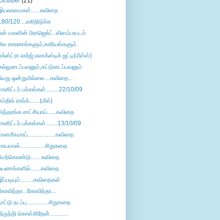
October
(21)
இயலாமைகள்..... கவிதை
180/120....எகிறிடுச்சு
என் மகளின் பிராஜெக்ட்..விளம்பரபடம்
சில காரணங்களும்,காரியங்களும்
எக்ஸ்ட்ரா லார்ஜ் எலாக்ஸ்டிக் ஜட்டி(மீள்ஸ்)
கல்லுடைப்பவனும்,கட்டுடைப்பவனும்
வேறு ஒன்றுமில்லை....கவிதை...
மானிட்டர் பக்கங்கள்.........22/10/09
சம்திங் ராங்க்.......(மீள்)
அந்தரங்க சாட்சியாய்......கவிதை
மானிட்டர் பக்கங்கள்........13/10/09
மானசீகமாய்...................கவிதை
மாயமான்.................சிறுகதை
மேற்கொண்டு...... கவிதை
பயணங்களில்.......கவிதை
இப்படியும்.........கவிதைகள்
கோவிந்தா...கோவிந்தா...
நாட்டு நடப்பு...............சிறுகதை
திருந்தி கொள்கிறேன்.............