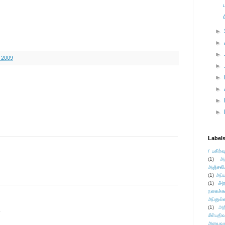
►
►
►
, 2009
►
►
►
►
►
Label
/ பகிர்வ
(1)
அ
அஞ்சலி
(1)
அப்ப
அர
(1)
நகைச்ச
அப்துல்
(1)
அற
.
மீள்பதிவ
அனுபவக