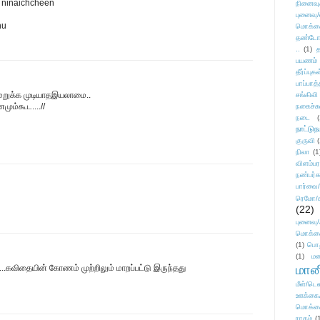
 ninaichcheen
நினைவு
புனைவு
hu
மொக்க
தண்டோரா
..
(1)
த
பயணம்
தீர்ப்பு
பாப்பாத்
ுமறுக்க முடியாதஇயலாமை..
சங்கிலி
ம்கூட....//
நகைச்ச
நடை
(
நாட்டுந
குருவி
நிலா
(1
விளம்பர
நண்பர்க
பார்வை/
ரெமோ/க
(22)
புனைவ
மொக்க
(1)
பொ
(1)
மன
மானி
..கவிதையின் கோணம் முற்றிலும் மாறப்பட்டு இருந்தது
மீள்/டெஸ
ஊக்கை
மொக்க
ராகம்
(