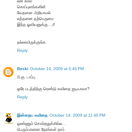
என் கால்
கொப்புளங்களின்
வேதனை அறியாமல்
எத்தனை தற்பெருமை
இந்த ஓவியனுக்கு....//
ந‌ல்லாயிருக்குங்க‌.
Reply
Beski
October 14, 2009 at 5:45 PM
பி.கு. டாப்பு.
ஒரே படத்திற்கு ரெண்டு கவிதை ஐடியாவா?
Reply
இன்றைய கவிதை
October 14, 2009 at 11:45 PM
ஒண்ணும் சொல்றதுக்கில்ல...
பெரும்பாலான நேரங்கள் நாம்