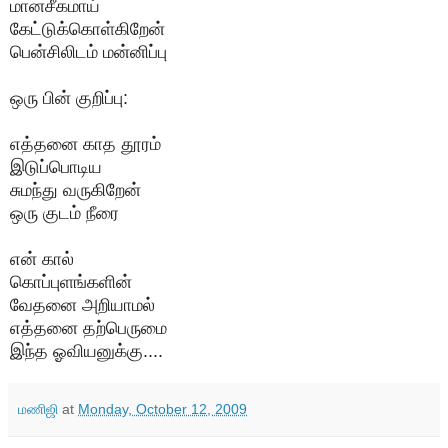
மானசீகமாய்
கேட்டுக்கொள்கிறேன்
பென்சிலிடம் மன்னிப்பு
ஒரு பின் குறிப்பு:
எத்தனை காத தூரம்
இடுப்பொடிய
சுமந்து வருகிறேன்
ஒரு குடம் நீரை
என் கால்
கொப்புளங்களின்
வேதனை அறியாமல்
எத்தனை தற்பெருமை
இந்த ஓவியனுக்கு....
மணிஜி
at
Monday, October 12, 2009