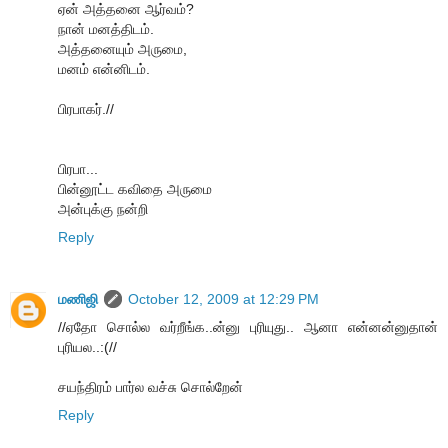
ஏன் அத்தனை ஆர்வம்?
நான் மனத்திடம்.
அத்தனையும் அருமை,
மனம் என்னிடம்.
பிரபாகர்.//
பிரபா...
பின்னூட்ட கவிதை அருமை
அன்புக்கு நன்றி
Reply
மணிஜி
October 12, 2009 at 12:29 PM
//ஏதோ சொல்ல வர்றீங்க..ன்னு புரியுது.. ஆனா என்னன்னுதான்
புரியல..:(//
சயந்திரம் பார்ல வச்சு சொல்றேன்
Reply