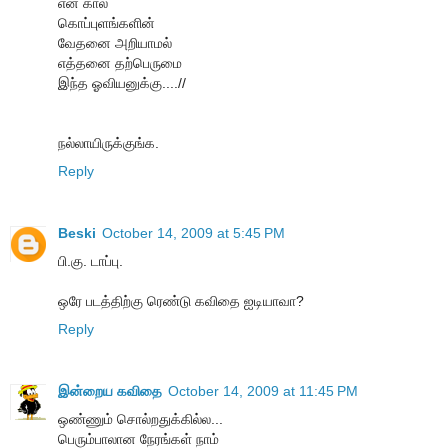
என் கால்
கொப்புளங்களின்
வேதனை அறியாமல்
எத்தனை தற்பெருமை
இந்த ஓவியனுக்கு....//
ந‌ல்லாயிருக்குங்க‌.
Reply
Beski
October 14, 2009 at 5:45 PM
பி.கு. டாப்பு.
ஒரே படத்திற்கு ரெண்டு கவிதை ஐடியாவா?
Reply
இன்றைய கவிதை
October 14, 2009 at 11:45 PM
ஒண்ணும் சொல்றதுக்கில்ல...
பெரும்பாலான நேரங்கள் நாம்