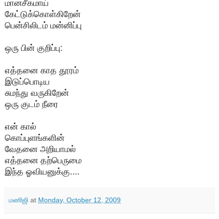
மானசீகமாய்
கேட்டுக்கொள்கிறேன்
பென்சிலிடம் மன்னிப்பு
ஒரு பின் குறிப்பு:
எத்தனை காத தூரம்
இடுப்பொடிய
சுமந்து வருகிறேன்
ஒரு குடம் நீரை
என் கால்
கொப்புளங்களின்
வேதனை அறியாமல்
எத்தனை தற்பெருமை
இந்த ஓவியனுக்கு....
மணிஜி
at
Monday, October 12, 2009