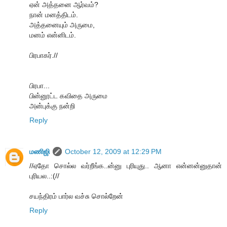
ஏன் அத்தனை ஆர்வம்?
நான் மனத்திடம்.
அத்தனையும் அருமை,
மனம் என்னிடம்.
பிரபாகர்.//
பிரபா...
பின்னூட்ட கவிதை அருமை
அன்புக்கு நன்றி
Reply
மணிஜி
October 12, 2009 at 12:29 PM
//ஏதோ சொல்ல வர்றீங்க..ன்னு புரியுது.. ஆனா என்னன்னுதான்
புரியல..:(//
சயந்திரம் பார்ல வச்சு சொல்றேன்
Reply