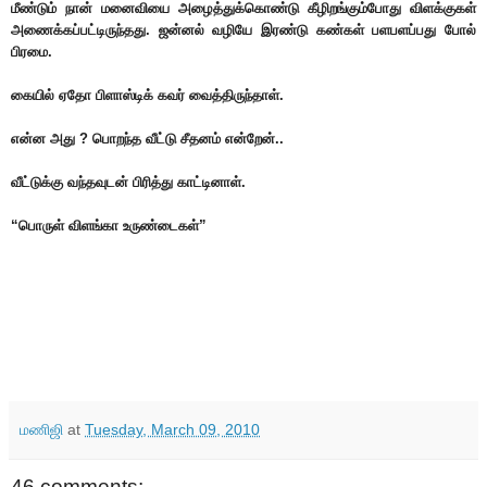
மீண்டும் நான் மனைவியை அழைத்துக்கொண்டு கீழிறங்கும்போது விளக்குகள்
அணைக்கப்பட்டிருந்தது. ஜன்னல் வழியே இரண்டு கண்கள் பளபளப்பது போல்
பிரமை.
கையில் ஏதோ பிளாஸ்டிக் கவர் வைத்திருந்தாள்.
என்ன அது ? பொறந்த வீட்டு சீதனம் என்றேன்..
வீட்டுக்கு வந்தவுடன் பிரித்து காட்டினாள்.
“பொருள் விளங்கா உருண்டைகள்”
மணிஜி
at
Tuesday, March 09, 2010
46 comments: