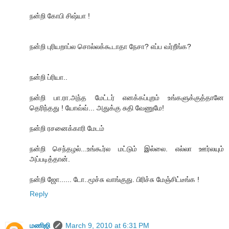
நன்றி கோபி சிஷ்யா !
நன்றி புரியறாப்ல சொல்லக்கூடாதா நேசா? எப்ப வர்றீங்க?
நன்றி ப்ரியா..
நன்றி பா.ரா.அந்த மேட்டர் எனக்கப்புறம் உங்களுக்குத்தானே
தெரிந்தது ! யோவ்வ்... அதுக்கு சுதி வேணுமே!
நன்றி ரசனைக்காரி மேடம்
நன்றி செந்தழல்...உங்கூர்ல மட்டும் இல்லை. எல்லா ஊர்லயும்
அப்படித்தான்.
நன்றி ஜோ...... டோ..மூச்சு வாங்குது. பிரிச்சு மேஞ்சிட்டீங்க !
Reply
மணிஜி
March 9, 2010 at 6:31 PM