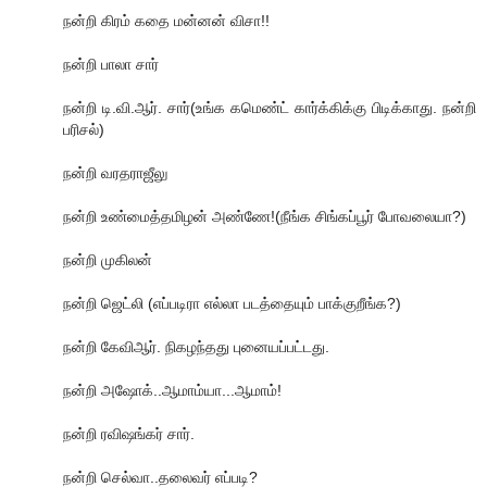
நன்றி கிரம் கதை மன்னன் விசா!!
நன்றி பாலா சார்
நன்றி டி.வி.ஆர். சார்(உங்க கமெண்ட் கார்க்கிக்கு பிடிக்காது. நன்றி
பரிசல்)
நன்றி வரதராஜீலு
நன்றி உண்மைத்தமிழன் அண்ணே!(நீங்க சிங்கப்பூர் போவலையா?)
நன்றி முகிலன்
நன்றி ஜெட்லி (எப்படிரா எல்லா படத்தையும் பாக்குறீங்க?)
நன்றி கேவிஆர். நிகழந்தது புனையப்பட்டது.
நன்றி அஷோக்..ஆமாம்யா...ஆமாம்!
நன்றி ரவிஷங்கர் சார்.
நன்றி செல்வா..தலைவர் எப்படி?