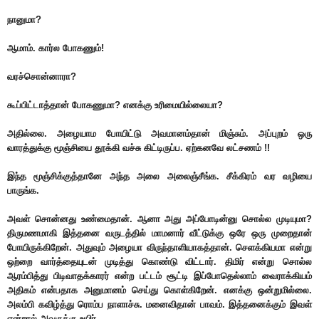
நானுமா?
ஆமாம். கார்ல போகணும்!
வரச்சொன்னாரா?
கூப்பிட்டாத்தான் போகணுமா? எனக்கு உரிமையில்லையா?
அதில்லை. அழையாம போயிட்டு அவமானம்தான் மிஞ்சும். அப்புறம் ஒரு
வாரத்துக்கு மூஞ்சியை தூக்கி வச்சு கிட்டிருப்ப. ஏற்கனவே லட்சணம் !!
இந்த மூஞ்சிக்குத்தானே அந்த அலை அலைஞ்சீங்க. சீக்கிரம் வர வழியை
பாருங்க.
அவள் சொன்னது உண்மைதான். ஆனா அது அப்போடின்னு சொல்ல முடியுமா?
திருமணமாகி இத்தனை வருடத்தில் மாமனார் வீட்டுக்கு ஒரே ஒரு முறைதான்
போயிருக்கிறேன். அதுவும் அழையா விருந்தாளியாகத்தான். செளக்கியமா என்று
ஒற்றை வார்த்தையுடன் முடித்து கொண்டு விட்டார். திமிர் என்று சொல்ல
ஆரம்பித்து பிடிவாதக்காரர் என்ற பட்டம் சூட்டி இப்போதெல்லாம் வைராக்கியம்
அதிகம் என்பதாக அனுமானம் செய்து கொள்கிறேன். எனக்கு ஒன்றுமில்லை.
அலம்பி கவிழ்த்து ரொம்ப நாளாச்சு. மனைவிதான் பாவம். இத்தனைக்கும் இவள்
என்றால் அவருக்கு உயிர்.