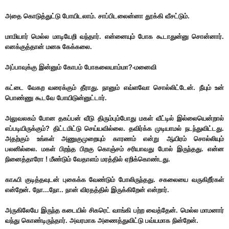
அதை கொடுத்துட்டு போயிடலாம். சாப்பிடலைன்னா தூக்கி வீசட்டும்.
மாமியார் மெல்ல மாடியேறி வந்தார். என்னையும் போக கூடாதுன்னு சொன்னார்.
எனக்குத்தான் மனசு கேக்கலை.
அப்பாவுக்கு இன்னும் கோபம் போகலையாம்மா?-மனைவி
கட்டை வேகற வரைக்கும் தீராது. நானும் எவ்ளவோ சொல்லிட்டேன். நீயும் உன்
பொண்ணு கூடவே போயிடுன்னுட்டார்.
அலுவலகம் போன தகப்பன் வீடு திரும்பும்போது மகள் வீட்டில் இல்லையென்றால்
எப்படியிருக்கும்? திட்டமிட்டு செய்யவில்லை. தவிர்க்க முடியாமல் நடந்துவிட்டது.
அதற்கும் உங்கள் அணுகுமுறையும் காரணம் என்று ஆயிரம் சொல்லியும்
பலனில்லை. மகள் பிறந்த பிறகு கொஞ்சம் சரியாவது போல் இருந்தது. என்ன
நினைத்தாரோ ! மீண்டும் வேதாளம் மரத்தில் ஏறிக்கொண்டது.
காஃபி குடித்தவுடன் புகைக்க வேண்டும் போலிருந்தது. சகலையை வருகிறீர்கள்
என்றேன். நோ...நோ.. நான் விரதத்தில் இருக்கிறேன் என்றார்.
அருகிலேயே இருந்த கடையில் சிகரெட் வாங்கி பற்ற வைத்தேன். மெல்ல மாமனார்
வந்து கொண்டிருந்தார். அவரமாக அணைத்துவிட்டு பவ்யமாக நின்றேன்.