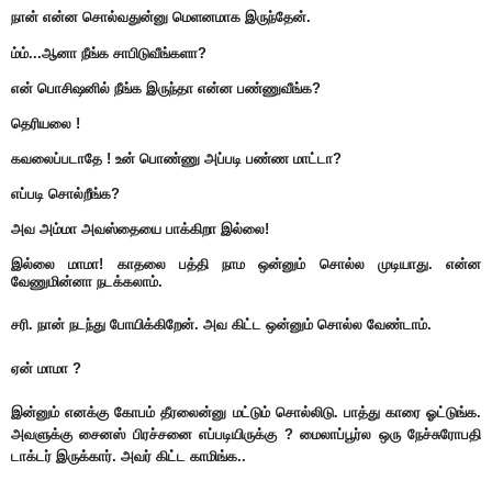
நான் என்ன சொல்வதுன்னு மெளனமாக இருந்தேன்.
ம்ம்...ஆனா நீங்க சாபிடுவீங்களா?
என் பொசிஷனில் நீங்க இருந்தா என்ன பண்ணுவீங்க?
தெரியலை !
கவலைப்படாதே ! உன் பொண்ணு அப்படி பண்ண மாட்டா?
எப்படி சொல்றீங்க?
அவ அம்மா அவஸ்தையை பாக்கிறா இல்லை!
இல்லை மாமா! காதலை பத்தி நாம ஒன்னும் சொல்ல முடியாது. என்ன
வேணுமின்னா நடக்கலாம்.
சரி. நான் நடந்து போயிக்கிறேன். அவ கிட்ட ஒன்னும் சொல்ல வேண்டாம்.
ஏன் மாமா ?
இன்னும் எனக்கு கோபம் தீரலைன்னு மட்டும் சொல்லிடு. பாத்து காரை ஓட்டுங்க.
அவளுக்கு சைனஸ் பிரச்சனை எப்படியிருக்கு ? மைலாப்பூர்ல ஒரு நேச்சுரோபதி
டாக்டர் இருக்கார். அவர் கிட்ட காமிங்க..