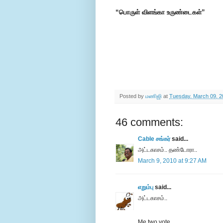
“பொருள் விளங்கா உருண்டைகள்”
Posted by
மணிஜி
at
Tuesday, March 09, 2
46 comments:
Cable சங்கர்
said...
அட்டகாசம்.. தண்டோரா..
March 9, 2010 at 9:27 AM
எறும்பு
said...
அட்டகாசம்..
Me two vote