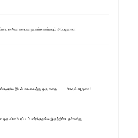
்டை ஈஸியா உடையாது, உங்க ஊர்லயும் அப்படிதானா
ிரங்களுமே இயல்பாக வைத்து ஒரு கதை..........மிகவும் அருமை!
ிளம்பரப்படம் பார்க்குறாப்ல இருந்திச்சு. நச்சுன்னு.