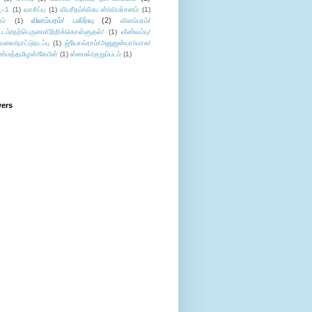
--1
(1)
வாசிப்பு
(1)
விபரீதம்/விகடன்/விமர்சனம்
(1)
விளம்பரம்/ பகிர்வு
(2)
ம்
(1)
விளம்பரம்/
ட்டம்/தற்பெருமை/பீற்றிக்கொள்ளுதல்/
(1)
வீண்வம்பு/
ேலை/நாட்டுநடப்பு
(1)
ஜ்யோவ்ராம்/அனுஜன்யா/வாசு/
ண்மத்தமிழன்/கேபிள்
(1)
ஸ்மைல்/குறும்படம்
(1)
wers