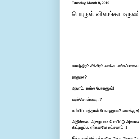
Tuesday, March 9, 2010
பொருள் விளங்கா உருண்
சாயந்திரம் சீக்கிரம் வாங்க. எங்கப்பாவை 
நானுமா?
ஆமாம். கார்ல போகணும்!
வரச்சொன்னாரா?
கூப்பிட்டாத்தான் போகணுமா? எனக்கு 
அதில்லை. அழையாம போயிட்டு அவமானம்தான
கிட்டிருப்ப. ஏற்கனவே லட்சணம் !!
இந்த மூஞ்சிக்குத்தானே அந்த அலை அலைஞ