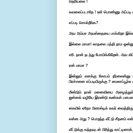
தெரியலை !
கவலைப்படாதே ! உன் பொண்ணு அப்படி
எப்படி சொல்றீங்க?
அவ அம்மா அவஸ்தையை பாக்கிறா இல்
இல்லை மாமா! காதலை பத்தி நாம ஒன்னு
சரி. நான் நடந்து போயிக்கிறேன். அவ க
ஏன் மாமா ?
இன்னும் எனக்கு கோபம் தீரலைன்னு ம
பிரச்சனை எப்படியிருக்கு ? மைலாப்பூர்ல 
மீண்டும் நான் மனைவியை அழைத்துக்க
ஜன்னல் வழியே இரண்டு கண்கள் பளபளப
கையில் ஏதோ பிளாஸ்டிக் கவர் வைத்திருந
என்ன அது ? பொறந்த வீட்டு சீதனம் என்
வீட்டுக்கு வந்தவுடன் பிரித்து காட்டினாள்.