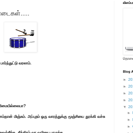
விளம்ப
டைகள்.....
தொலைக
பார்த்துட்டு வரலாம்.
Blog A
►
20
►
20
►
20
►
20
உரிமையில்லையா?
▼
20
►
் மிஞ்சும். அப்புறம் ஒரு வாரத்துக்கு மூஞ்சியை தூக்கி வச்சு
►
►
்சீங்க. சீக்கிரம் வர வழியை பாருங்க.