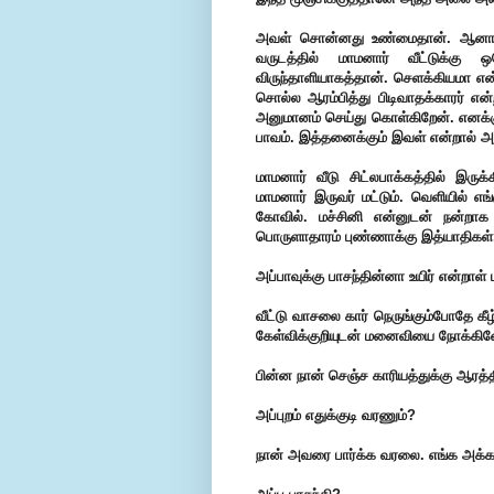
அவள் சொன்னது உண்மைதான். ஆனா அ
வருடத்தில் மாமனார் வீட்டுக்க
விருந்தாளியாகத்தான். செளக்கியமா என்ற
சொல்ல ஆரம்பித்து பிடிவாதக்காரர் என
அனுமானம் செய்து கொள்கிறேன். எனக்கு
பாவம். இத்தனைக்கும் இவள் என்றால் அவர
மாமனார் வீடு சிட்லபாக்கத்தில் இருக்க
மாமனார் இருவர் மட்டும். வெளியில் எ
கோவில். மச்சினி என்னுடன் நன்றாக 
பொருளாதாரம் புண்ணாக்கு இத்யாதிகள்.
அப்பாவுக்கு பாசந்தின்னா உயிர் என்றாள
வீட்டு வாசலை கார் நெருங்கும்போதே கீழ
கேள்விக்குறியுடன் மனைவியை நோக்கின
பின்ன நான் செஞ்ச காரியத்துக்கு ஆரத்த
அப்புறம் எதுக்குடி வரணும்?
நான் அவரை பார்க்க வரலை. எங்க அக்கா