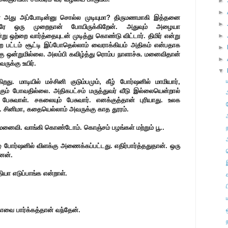
►
►
து அப்போடின்னு சொல்ல முடியுமா? திருமணமாகி இத்தனை
►
ு ஒரே ஒரு முறைதான் போயிருக்கிறேன். அதுவும் அழையா
ு ஒற்றை வார்த்தையுடன் முடித்து கொண்டு விட்டார். திமிர் என்று
►
்ற பட்டம் சூட்டி இப்போதெல்லாம் வைராக்கியம் அதிகம் என்பதாக
►
 ஒன்றுமில்லை. அலம்பி கவிழ்த்து ரொம்ப நாளாச்சு. மனைவிதான்
►
ுக்கு உயிர்.
▼
ிறது. மாடியில் மச்சினி குடும்பமும், கீழ் போர்ஷனில் மாமியார்,
ங்கும் போவதில்லை. அதிகபட்சம் மருத்துவர் வீடு இல்லையென்றால்
பேசுவாள். சகலையும் பேசுவார். எனக்குத்தான் புரியாது. உலக
 சினிமா, கதையெல்லாம் அவருக்கு காத தூரம்.
் மனைவி. வாங்கி கொண்டோம். கொஞ்சம் பழங்கள் மற்றும் பூ..
் போர்ஷனில் விளக்கு அணைக்கப்பட்டது. எதிர்பார்த்ததுதான். ஒரு
ேன்.
ியா எடுப்பாங்க என்றாள்.
வை பார்க்கத்தான் வந்தேன்.