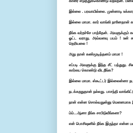
காரை எடுத்துக்கொண்டு வந்தேன். பின்
இல்லை . பரவாயில்லை. முன்னாடி உக்காரத
இல்லை மாமா. கார் வாங்கி நானேதான் கத
நீங்க வர்றச்சே பாத்தேன். அவளுக்கும
ஓட்ட வராது. அவ்வளவு பயம் ! உன் கூட
தெரியலை !
அது தான் கண்மூடித்தனம் மாமா !
எப்படி அவளுக்கு இந்த சீட் பத்துது.
கார்லய கொண்டு விடறீங்க?
இல்லை மாமா. ஸ்கூட்டர் இல்லைன்னா நட
நடக்கறதுதான் நல்லது. பாசந்தி வாங்கிட
நான் என்ன சொல்வதுன்னு மெளனமாக இ
ம்ம்...ஆனா நீங்க சாபிடுவீங்களா?
என் பொசிஷனில் நீங்க இருந்தா என்ன 