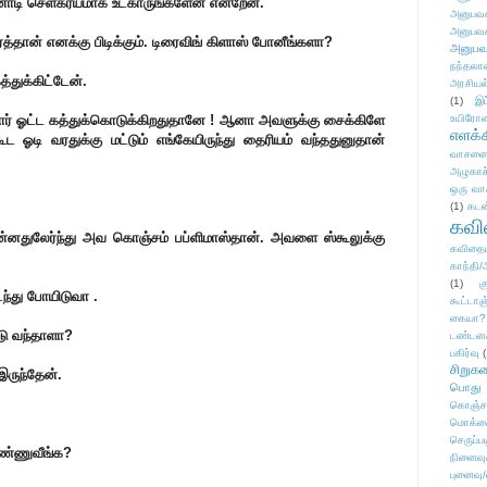
னாடி செளகர்யமாக உட்காருங்களேன் என்றேன்.
அனுபவக
அனுபவக
்தான் எனக்கு பிடிக்கும். டிரைவிங் கிளாஸ் போனீங்களா?
அனுபவ
நந்தலால
்துக்கிட்டேன்.
அரசியல
(1)
இட
் கார் ஓட்ட கத்துக்கொடுக்கிறதுதானே ! ஆனா அவளுக்கு சைக்கிளே
உயிரோ
எளக்க
 ஓடி வரதுக்கு மட்டும் எங்கேயிருந்து தைரியம் வந்ததுனுதான்
வாசனை/க
அழுகாச
ஒரு வா
(1)
கடன
கவ
 சின்னதுலேர்ந்து அவ கொஞ்சம் பப்ளிமாஸ்தான். அவளை ஸ்கூலுக்கு
கவிதைய
காந்தி/
(1)
க
ந்து போயிடுவா .
கூட்டா
கையா?
்டு வந்தாளா?
டண்டன
பகிர்வு
(
சிறுக
ருந்தேன்.
பொது
கொஞ்ச
மொக்க
செருப்ப
பண்ணுவீங்க?
நினைவு
புனைவு