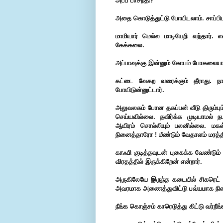
அப்ப பாசந்தி?
அதை கொடுத்துட்டு போயிடலாம். சாப்பிட
மாமியார் மெல்ல மாடியேறி வந்தார்.
கேக்கலை.
அப்பாவுக்கு இன்னும் கோபம் போகலைய
கட்டை வேகற வரைக்கும் தீராது. ந
போயிடுன்னுட்டார்.
அலுவலகம் போன தகப்பன் வீடு திரும்பும்ப
செய்யவில்லை. தவிர்க்க முடியாமல் ந
ஆயிரம் சொல்லியும் பலனில்லை. மகள
நினைத்தாரோ ! மீண்டும் வேதாளம் மரத்
காஃபி குடித்தவுடன் புகைக்க வேண்டும
விரதத்தில் இருக்கிறேன் என்றார்.
அருகிலேயே இருந்த கடையில் சிகரெட் வ
அவரமாக அணைத்துவிட்டு பவ்யமாக நின
நீங்க கொஞ்சம் காரெடுத்து கிட்டு வர்றீ