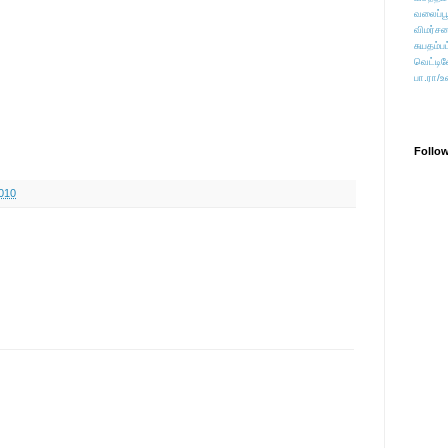
வலைப்பூ
விமர்சன
சுயதம்ப
வெட்டிவ
பா.ரா/உ
Follo
010