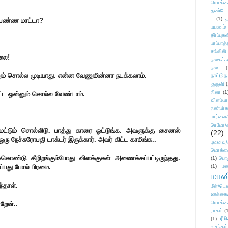
மொக்க
தண்டோரா
..
(1)
த
 பண்ண மாட்டா?
பயணம்
தீர்ப்பு
பாப்பாத்
சங்கிலி
லை!
நகைச்ச
நடை
(
ம் சொல்ல முடியாது. என்ன வேணுமின்னா நடக்கலாம்.
நாட்டுந
குருவி
நிலா
(1
ிட்ட ஒன்னும் சொல்ல வேண்டாம்.
விளம்பர
நண்பர்க
பார்வை/
ரெமோ/க
ட்டும் சொல்லிடு. பாத்து காரை ஓட்டுங்க. அவளுக்கு சைனஸ்
(22)
ஒரு நேச்சுரோபதி டாக்டர் இருக்கார். அவர் கிட்ட காமிங்க..
புனைவ
மொக்க
ொண்டு கீழிறங்கும்போது விளக்குகள் அணைக்கப்பட்டிருந்தது.
(1)
பொ
்பது போல் பிரமை.
(1)
மன
மானி
்தாள்.
மீள்/டெஸ
ஊக்கை
மொக்க
றேன்..
ராகம்
(
ரீம
(1)
வசந்தம்