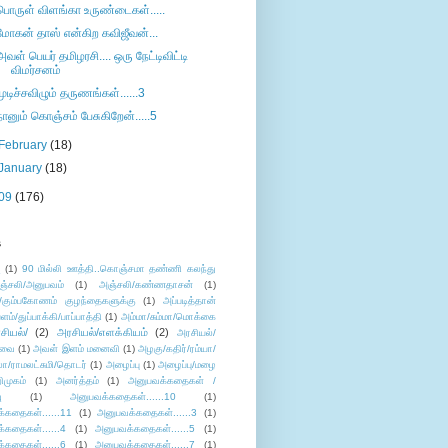
பொருள் விளங்கா உருண்டைகள்.....
மோகன் தாஸ் என்கிற கவிஜீவன்...
அவள் பெயர் தமிழரசி.... ஒரு நேட்டிவிட்டி
விமர்சனம்
முடிச்சவிழும் தருணங்கள்......3
நானும் கொஞ்சம் பேசுகிறேன்.....5
February
(18)
January
(18)
09
(176)
s
ு
(1)
90 மில்லி ஊத்தி..கொஞ்சமா தண்ணி கலந்து
ஞ்சலி/அனுபவம்
(1)
அஞ்சலி/கண்ணதாசன்
(1)
/கும்பகோணம் குழந்தைகளுக்கு
(1)
அப்படித்தான்
ளம்/துப்பாக்கி/பாப்பாத்தி
(1)
அம்மா/சும்மா/மொக்கை
சியல்/
(2)
அரசியல்/எளக்கியம்
(2)
அரசியல்/
ுவை
(1)
அவள் இளம் மனைவி
(1)
அழகு/கதிர்/ரம்யா/
லா/ராமலட்சுமி/தொடர்
(1)
அழைப்பு
(1)
அழைப்பு/மழை
ிமுகம்
(1)
அனர்த்தம்
(1)
அனுபவக்கதைகள் /
ு
(1)
அனுபவக்கதைகள்......10
(1)
்கதைகள்......11
(1)
அனுபவக்கதைகள்......3
(1)
்கதைகள்......4
(1)
அனுபவக்கதைகள்......5
(1)
்கதைகள்......6
(1)
அனுபவக்கதைகள்......7
(1)