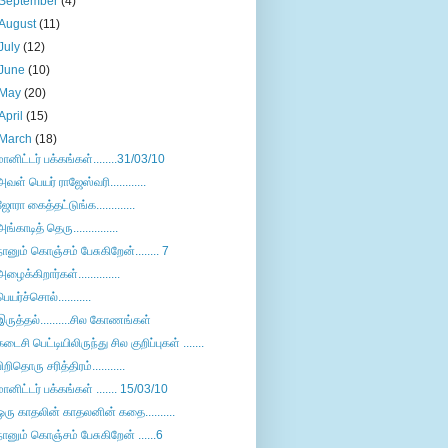
September
(4)
August
(11)
July
(12)
June
(10)
May
(20)
April
(15)
March
(18)
மானிட்டர் பக்கங்கள்........31/03/10
அவள் பெயர் ராஜேஸ்வரி............
ஜோரா கைத்தட்டுங்க.............
அங்காடித் தெரு...............
நானும் கொஞ்சம் பேசுகிறேன்........ 7
அழைக்கிறார்கள்..............
பெயர்ச்சொல்...........
இருத்தல்..........சில கோணங்கள்
கடைசி பெட்டியிலிருந்து சில குறிப்புகள் .......
பிறிதொரு சரித்திரம்...........
மானிட்டர் பக்கங்கள் ....... 15/03/10
ஒரு காதலின் காதலனின் கதை..........
நானும் கொஞ்சம் பேசுகிறேன் ......6