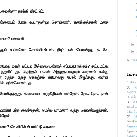
லைன்னா தூக்கி வீசட்டும்.
 என்னையும் போக கூடாதுன்னு சொன்னார். எனக்குத்தான் மனசு
ாம்மா?-மனைவி
►
ானும் எவ்ளவோ சொல்லிட்டேன். நீயும் உன் பொண்ணு கூடவே
►
►
20
ோது மகள் வீட்டில் இல்லையென்றால் எப்படியிருக்கும்? திட்டமிட்டு
டந்துவிட்டது. அதற்கும் உங்கள் அணுகுமுறையும் காரணம் என்று
Label
் பிறந்த பிறகு கொஞ்சம் சரியாவது போல் இருந்தது. என்ன
தில் ஏறிக்கொண்டது.
/ பகிர்வ
(1)
அ
அஞ்சலி
் போலிருந்தது. சகலையை வருகிறீர்கள் என்றேன். நோ...நோ.. நான்
(1)
அப்ப
அர
(1)
நகைச்ச
ாங்கி பற்ற வைத்தேன். மெல்ல மாமனார் வந்து கொண்டிருந்தார்.
அப்துல்
்றேன்.
(1)
அற
மீள்பதிவ
ங்களா? வெளியில் போயிட்டு வரலாம்.
அனுபவக
அனுபவக
அனுபவக