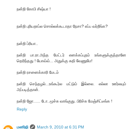
நன்றி கோபி சிஷ்யா !
நன்றி புரியறாப்ல சொல்லக்கூடாதா நேசா? எப்ப வர்றீங்க?
நன்றி ப்ரியா..
நன்றி பா.ரா.அந்த மேட்டர் எனக்கப்புறம் உங்களுக்குத்தானே
தெரிந்தது ! யோவ்வ்... அதுக்கு சுதி வேணுமே!
நன்றி ரசனைக்காரி மேடம்
நன்றி செந்தழல்...உங்கூர்ல மட்டும் இல்லை. எல்லா ஊர்லயும்
அப்படித்தான்.
நன்றி ஜோ...... டோ..மூச்சு வாங்குது. பிரிச்சு மேஞ்சிட்டீங்க !
Reply
மணிஜி
March 9, 2010 at 6:31 PM