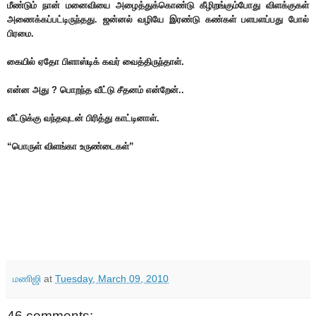
மீண்டும் நான் மனைவியை அழைத்துக்கொண்டு கீழிறங்கும்போது விளக்குகள்
அணைக்கப்பட்டிருந்தது. ஜன்னல் வழியே இரண்டு கண்கள் பளபளப்பது போல்
பிரமை.
கையில் ஏதோ பிளாஸ்டிக் கவர் வைத்திருந்தாள்.
என்ன அது ? பொறந்த வீட்டு சீதனம் என்றேன்..
வீட்டுக்கு வந்தவுடன் பிரித்து காட்டினாள்.
“பொருள் விளங்கா உருண்டைகள்”
மணிஜி
at
Tuesday, March 09, 2010
46 comments: