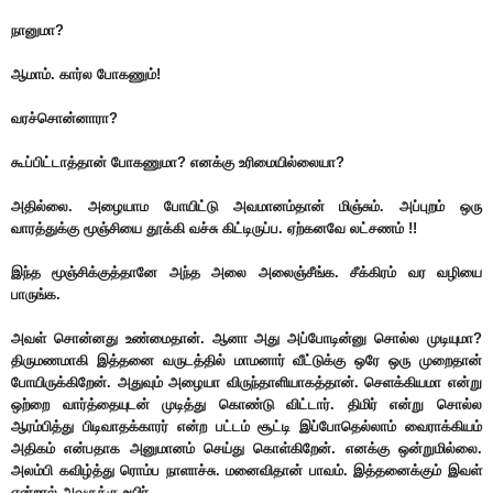
நானுமா?
ஆமாம். கார்ல போகணும்!
வரச்சொன்னாரா?
கூப்பிட்டாத்தான் போகணுமா? எனக்கு உரிமையில்லையா?
அதில்லை. அழையாம போயிட்டு அவமானம்தான் மிஞ்சும். அப்புறம் ஒரு
வாரத்துக்கு மூஞ்சியை தூக்கி வச்சு கிட்டிருப்ப. ஏற்கனவே லட்சணம் !!
இந்த மூஞ்சிக்குத்தானே அந்த அலை அலைஞ்சீங்க. சீக்கிரம் வர வழியை
பாருங்க.
அவள் சொன்னது உண்மைதான். ஆனா அது அப்போடின்னு சொல்ல முடியுமா?
திருமணமாகி இத்தனை வருடத்தில் மாமனார் வீட்டுக்கு ஒரே ஒரு முறைதான்
போயிருக்கிறேன். அதுவும் அழையா விருந்தாளியாகத்தான். செளக்கியமா என்று
ஒற்றை வார்த்தையுடன் முடித்து கொண்டு விட்டார். திமிர் என்று சொல்ல
ஆரம்பித்து பிடிவாதக்காரர் என்ற பட்டம் சூட்டி இப்போதெல்லாம் வைராக்கியம்
அதிகம் என்பதாக அனுமானம் செய்து கொள்கிறேன். எனக்கு ஒன்றுமில்லை.
அலம்பி கவிழ்த்து ரொம்ப நாளாச்சு. மனைவிதான் பாவம். இத்தனைக்கும் இவள்
என்றால் அவருக்கு உயிர்.