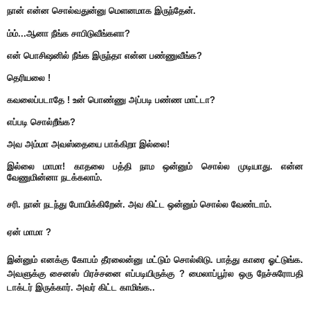
நான் என்ன சொல்வதுன்னு மெளனமாக இருந்தேன்.
ம்ம்...ஆனா நீங்க சாபிடுவீங்களா?
என் பொசிஷனில் நீங்க இருந்தா என்ன பண்ணுவீங்க?
தெரியலை !
கவலைப்படாதே ! உன் பொண்ணு அப்படி பண்ண மாட்டா?
எப்படி சொல்றீங்க?
அவ அம்மா அவஸ்தையை பாக்கிறா இல்லை!
இல்லை மாமா! காதலை பத்தி நாம ஒன்னும் சொல்ல முடியாது. என்ன
வேணுமின்னா நடக்கலாம்.
சரி. நான் நடந்து போயிக்கிறேன். அவ கிட்ட ஒன்னும் சொல்ல வேண்டாம்.
ஏன் மாமா ?
இன்னும் எனக்கு கோபம் தீரலைன்னு மட்டும் சொல்லிடு. பாத்து காரை ஓட்டுங்க.
அவளுக்கு சைனஸ் பிரச்சனை எப்படியிருக்கு ? மைலாப்பூர்ல ஒரு நேச்சுரோபதி
டாக்டர் இருக்கார். அவர் கிட்ட காமிங்க..