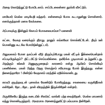
அதை கொடுத்துட்டு போயிடலாம். சாப்பிடலைன்னா தூக்கி வீசட்டும்.
மாமியார் மெல்ல மாடியேறி வந்தார். என்னையும் போக கூடாதுன்னு சொன்னார்.
எனக்குத்தான் மனசு கேக்கலை.
அப்பாவுக்கு இன்னும் கோபம் போகலையாம்மா?-மனைவி
கட்டை வேகற வரைக்கும் தீராது. நானும் எவ்ளவோ சொல்லிட்டேன். நீயும் உன்
பொண்ணு கூடவே போயிடுன்னுட்டார்.
அலுவலகம் போன தகப்பன் வீடு திரும்பும்போது மகள் வீட்டில் இல்லையென்றால்
எப்படியிருக்கும்? திட்டமிட்டு செய்யவில்லை. தவிர்க்க முடியாமல் நடந்துவிட்டது.
அதற்கும் உங்கள் அணுகுமுறையும் காரணம் என்று ஆயிரம் சொல்லியும்
பலனில்லை. மகள் பிறந்த பிறகு கொஞ்சம் சரியாவது போல் இருந்தது. என்ன
நினைத்தாரோ ! மீண்டும் வேதாளம் மரத்தில் ஏறிக்கொண்டது.
காஃபி குடித்தவுடன் புகைக்க வேண்டும் போலிருந்தது. சகலையை வருகிறீர்கள்
என்றேன். நோ...நோ.. நான் விரதத்தில் இருக்கிறேன் என்றார்.
அருகிலேயே இருந்த கடையில் சிகரெட் வாங்கி பற்ற வைத்தேன். மெல்ல மாமனார்
வந்து கொண்டிருந்தார். அவரமாக அணைத்துவிட்டு பவ்யமாக நின்றேன்.