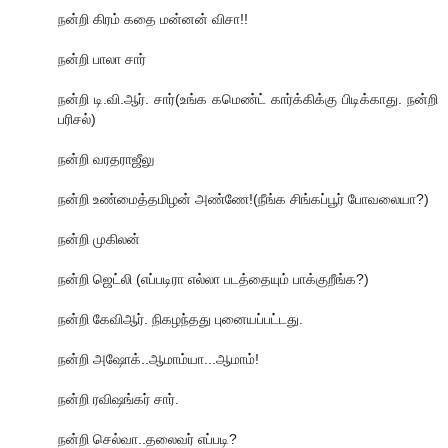
நன்றி கிரம் கதை மன்னன் விசா!!
நன்றி பாலா சார்
நன்றி டி.வி.ஆர். சார்(உங்க கமெண்ட் கார்க்கிக்கு பிடிக்காது. நன்றி
பரிசல்)
நன்றி வரதராஜீலு
நன்றி உண்மைத்தமிழன் அண்ணே!(நீங்க சிங்கப்பூர் போவலையா?)
நன்றி முகிலன்
நன்றி ஜெட்லி (எப்படிரா எல்லா படத்தையும் பாக்குறீங்க?)
நன்றி கேவிஆர். நிகழந்தது புனையப்பட்டது.
நன்றி அஷோக்..ஆமாம்யா...ஆமாம்!
நன்றி ரவிஷங்கர் சார்.
நன்றி செல்வா..தலைவர் எப்படி?