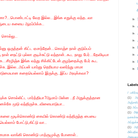
ரனா?...பொண்டாட்டி வேற இல்ல...இங்க எதுக்கு வந்த..வா
►
 ஆடைய களைய ஆரம்பிக்க..
►
►
 சொல்லு..
►
►
்னு ஒருத்தன் கிட்ட ஏமாந்தேன்...கொஞ்ச நாள் குடும்பம்
ாள் நைட்டு புல்லா குடிச்சுட்டு வந்தான்..கூட நாலு பேர்...தேவிடியா
►
..சீரழிஞ்சு இங்க வந்து சிக்கிட்டேன்.குழந்தைக்கு பேர் கூட
►
்சு..இல்ல..அப்பன் யார்னு தெரியாம வளர்ந்து மாமா
►
டுமையான கதையெல்லாம் இருக்கு..இப்ப அவுக்கவா?
Label
/ பகிர்வ
ுக்க சொல்லிட்ட பார்த்தியா?ஆமாம் பின்ன ..நீ அதுக்குத்தான
(1)
அ
அஞ்சலி
க்கே மூடு வந்திருச்சு..விளையாடுயா..
(1)
அப்ப
அர
(1)
ண்களை மூடிக்கொண்டு கையில் கொண்டு வந்திருந்த பையை
நகைச்ச
யெல்லாம் போட்டு,கிட்டு வா..
அப்துல்
(1)
அற
மீள்பதிவ
மெளனமாக வாங்கி கொண்டு பாத்ரூமுக்கு போனாள்..
அனுபவக