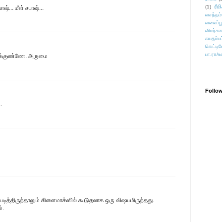
ரீம
(1)
்... மீள் சபாஷ்...
வசந்தம்
வலைப்பூ
விமர்சன
சுயதம்ப
வெட்டிவ
பா.ரா/உ
ருக்குண்ணே. அருமை
Follo
.
த்திருந்தாலும் கிளைமாக்ஸில் கூடுதலாக ஒரு விஷயமிருந்தது.
்.