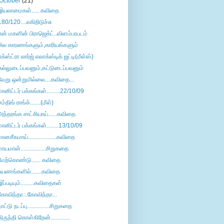
October
(21)
இயலாமைகள்..... கவிதை
180/120....எகிறிடுச்சு
என் மகளின் பிராஜெக்ட்..விளம்பரபடம்
சில காரணங்களும்,காரியங்களும்
எக்ஸ்ட்ரா லார்ஜ் எலாக்ஸ்டிக் ஜட்டி(மீள்ஸ்)
கல்லுடைப்பவனும்,கட்டுடைப்பவனும்
வேறு ஒன்றுமில்லை....கவிதை...
மானிட்டர் பக்கங்கள்.........22/10/09
சம்திங் ராங்க்.......(மீள்)
அந்தரங்க சாட்சியாய்......கவிதை
மானிட்டர் பக்கங்கள்........13/10/09
மானசீகமாய்...................கவிதை
மாயமான்.................சிறுகதை
மேற்கொண்டு...... கவிதை
பயணங்களில்.......கவிதை
இப்படியும்.........கவிதைகள்
கோவிந்தா...கோவிந்தா...
நாட்டு நடப்பு...............சிறுகதை
திருந்தி கொள்கிறேன்.............