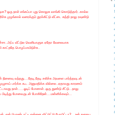
▼
ுமா? ஒரு நாள் எங்கப்பா புது கொலுசு வாங்கி கொடுத்தார்..கால்ல
்சு முழங்கால் வரைக்கும் தூக்கிட்டு வீட்டை சுத்தி நாலு ரவுண்டு
வச்சா..அப்ப வீட்டுல வெளியாளுக ஏதோ வேலையாக
ி காட்றதே பொழப்பாயிடுச்சு..
நினைவு வந்தது....தேடி,தேடி சலிச்சு அவளை பார்த்தவுடன்
. முழுசாய் பார்க்க கூட அனுமதிக்க வில்லை..ஏதாவது காரணம்
்டாவது நாள்......ஓடிப் போனாள்..ஒரு துண்டு சீட்டு...நாலு
 பிடித்து போனவருடன் போகிறேன்....மன்னிக்கவும்...
டான்..என் பொண்டாட்டி என்னை விட்டுட்டு போயிட்டா?....உன் கதைய