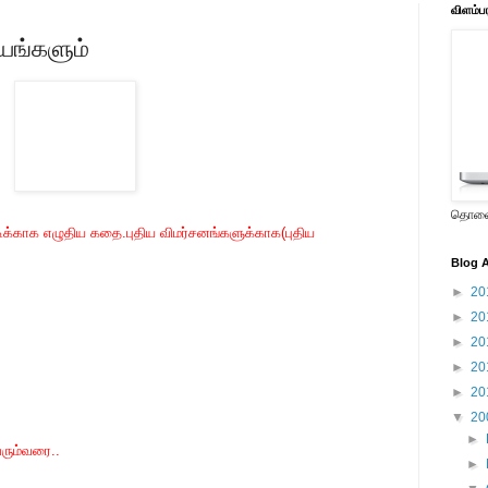
விளம்ப
யங்களும்
தொலைக
டிக்காக எழுதிய கதை.புதிய விமர்சனங்களுக்காக(புதிய
Blog A
►
20
►
20
►
20
►
20
►
20
▼
20
►
வரும்வரை..
►