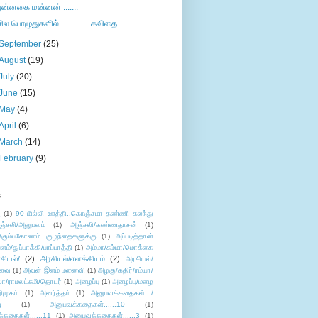
புன்னகை மன்னன் .......
சில பொழுதுகளில்...............கவிதை
September
(25)
August
(19)
July
(20)
June
(15)
May
(4)
April
(6)
March
(14)
February
(9)
s
ு
(1)
90 மில்லி ஊத்தி..கொஞ்சமா தண்ணி கலந்து
ஞ்சலி/அனுபவம்
(1)
அஞ்சலி/கண்ணதாசன்
(1)
/கும்பகோணம் குழந்தைகளுக்கு
(1)
அப்படித்தான்
ளம்/துப்பாக்கி/பாப்பாத்தி
(1)
அம்மா/சும்மா/மொக்கை
சியல்/
(2)
அரசியல்/எளக்கியம்
(2)
அரசியல்/
ுவை
(1)
அவள் இளம் மனைவி
(1)
அழகு/கதிர்/ரம்யா/
லா/ராமலட்சுமி/தொடர்
(1)
அழைப்பு
(1)
அழைப்பு/மழை
ிமுகம்
(1)
அனர்த்தம்
(1)
அனுபவக்கதைகள் /
ு
(1)
அனுபவக்கதைகள்......10
(1)
்கதைகள்......11
(1)
அனுபவக்கதைகள்......3
(1)