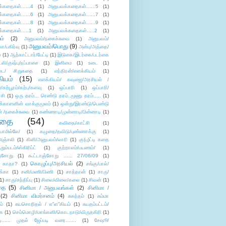
்கதைகள்......4
(1)
அனுபவக்கதைகள்......5
(1)
்கதைகள்......6
(1)
அனுபவக்கதைகள்......7
(1)
்கதைகள்......8
(1)
அனுபவக்கதைகள்......9
(1)
்கதைகள்.....1
(1)
அனுபவக்கதைகள்.....2
(1)
ம்
(2)
அனுபவம்/நகைச்சுவை
(1)
அனுபவம்/
அனுபவம்/பொது
(9)
ா/பகிர்வு
(1)
அன்பு/அத்தை/
்
(1)
ஆற்காட்டார்/பேட்டி
(1)
இடுகை/இடர்கை/படர்கை
்லி/குஷ்பு/நப்பாசை
(1)
இனிமை
(1)
உடை
(1)
டை/ சிறுகதை
(1)
எந்திரன்/எளக்கியம்
(1)
ியம்
(15)
எளக்கியம்/ கவுஜை/அரசியல் /
ற்பூரம்/கற்பு/களவு
(1)
ஒப்பாரி
(1)
ஒப்பாரி/
்சி
(1)
ஒரு தரம்... ரெண்டு தரம்..மூணு தரம்.....
(1)
க்காளனின் வாக்குமூலம்
(1)
ஒன்று/இரண்டு/பெண்டு
் /நகைச்சுவை
(1)
கண்ணாடி/முன்னாடி/பின்னாடி
(1)
ிதை
(54)
கவிதை/காட்சி
(1)
ாமில்லே/
(1)
கழுதை/தவிடு/புண்ணாக்கு
(1)
அஞ்சலி
(1)
கிளி/அனுபவம்/லாரி
(1)
கு(பு)ட்டி கதை
ுறும்படம்/ஸ்கிரிப்ட்
(1)
குற்றாலம்/பயணம்/
(1)
ஞ்சோறு
(1)
கூட்டாஞ்சோறு ...... 27/06/09
(1)
கொழுப்பு/அரசியல்
(2)
 காதா?
(1)
சங்கு/பால்/
க்கா
(1)
சனி/மணி/பிணி
(1)
சாத்தான்
(1)
சாரு/
1)
சாரு/சந்திப்பு
(1)
சிலை/விலை/கலை
(1)
சிவன்
(1)
தை
(5)
சினிமா / அனுபவங்கள்
(2)
சினிமா /
(2)
சினிமா விமர்சனம்
(4)
சுகந்தம்
(1)
சும்மா
ம்
(1)
சுயசொறிதல் / எ”ள”கியம்
(1)
சுயதம்பட்டம்/
ை
(1)
செம்மொழி/மாங்கனி/கொடநாடு/விருதகிரி
(1)
டி...... முதல் ஜேப்படி வரை.......
(1)
சேஷூ/