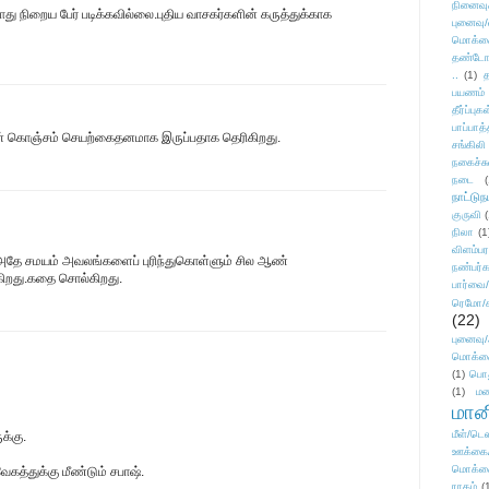
நினைவு
ு நிறைய பேர் படிக்கவில்லை.புதிய வாசகர்களின் கருத்துக்காக
புனைவு
மொக்க
தண்டோரா
..
(1)
த
பயணம்
தீர்ப்பு
பாப்பாத்
தான் கொஞ்சம் செயற்கைதனமாக இருப்பதாக தெரிகிறது.
சங்கிலி
நகைச்ச
நடை
(
நாட்டுந
குருவி
நிலா
(1
விளம்பர
அதே சமயம் அவலங்களைப் புரிந்துகொள்ளும் சில ஆண்
நண்பர்க
கிறது.கதை சொல்கிறது.
பார்வை/
ரெமோ/க
(22)
புனைவ
மொக்க
(1)
பொ
(1)
மன
மானி
மீள்/டெஸ
ுக்கு.
ஊக்கை
மொக்க
கத்துக்கு மீண்டும் சபாஷ்.
ராகம்
(