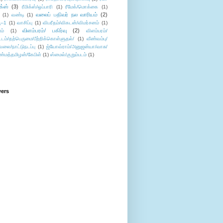
ிக்ஸ்
(3)
ரீமிக்ஸ்/ஒப்பாரி
(1)
ரீமேக்/மொக்கை
(1)
வலைப் பதிவர் நல வாரியம்
(2)
(1)
வண்டி
(1)
--1
(1)
வாசிப்பு
(1)
விபரீதம்/விகடன்/விமர்சனம்
(1)
விளம்பரம்/ பகிர்வு
(2)
ம்
(1)
விளம்பரம்/
ட்டம்/தற்பெருமை/பீற்றிக்கொள்ளுதல்/
(1)
வீண்வம்பு/
ேலை/நாட்டுநடப்பு
(1)
ஜ்யோவ்ராம்/அனுஜன்யா/வாசு/
ண்மத்தமிழன்/கேபிள்
(1)
ஸ்மைல்/குறும்படம்
(1)
wers