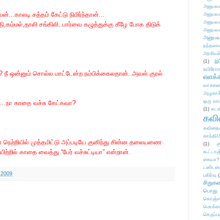
அனுபவக
..காலடி சத்தம் கேட்டு நிமிர்ந்தான்...
அனுபவக
அனுபவக
தி,கம்மல்,தாலி சங்கிலி..பார்வை கழுத்துக்கு கீழே போக திடுக்
அனுபவக
அனுபவ
நந்தலால
அரசியல
(1)
இட
உயிரோ
ீ ஒன்னும் சொல்ல மாட்டேன்ற நம்பிக்கைலதான்..அவள் குரல்
எளக்க
வாசனை/க
அழுகாச
ஒரு வா
ி...நா காதை வச்சு கேட்கவா?
(1)
கடன
கவ
கவிதைய
காந்தி/
 நெற்றியில் முத்தமிட்டு அப்படியே குனிந்து சின்ன தலையணை
(1)
க
ற்றில் காதை வைத்து “பேர் வச்சுட்டியா” என்றான்.
கூட்டா
கையா?
டண்டன
 2009
பகிர்வு
(
சிறுக
பொது
கொஞ்ச
மொக்க
செருப்ப