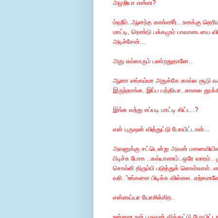
அழறியா என்ன?
ம்ஹீம்..ஆனந்த கண்ணீர்...உனக்கு தெரிய
மாட்டி, ரெண்டு பக்கமும் பாவாடையை விரிச
அடிச்சேன்...
அது எல்லாரும் பண்றதுதானே..
ஆனா எங்கம்மா அதுக்கே கால்ல சூடு 
இருந்தாங்க..இப்ப பத்தியா..காலை தூக்க
இங்க வந்து எப்படி மாட்டி கிட்ட..?
என் புருஷன் வித்துட்டு போயிட்டான்...
அவனுக்கு சட்டென்று அவன் மனைவியின் 
பிடிச்சு போக ..கல்யாணம்..ஒரே வாரம்.
சொல்லி திரும்பி படுத்துக் கொள்வாள்..எட
வரி..”உங்களை பிடிக்க வில்லை..ஏற்கனவே
என்னய்யா யோசிக்கிற..
உன்னை உன் புருஷன் வித்துட்டு போயிட்