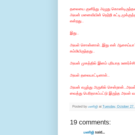
தலையை குனிந்து அழுது கொண்டிருந்தவன்.
அவன் மனைவியின் நெற்றி சுட்டி,மூக்குத்
என்றது..
இது..
அவள் சொன்னாள்..இது என் ஆசைய்யா? ந
கம்மியிருந்தது..
அவன் முகத்தில் இனம் புரியாத உணர்ச்ச
அவள் தலையாட்டினாள்..
அவன் எழுந்து அருகில் சென்றான்..அவள்
வைத்து பெரிதாகப்பட்டு இருந்த அவள் வயி
Posted by
மணிஜி
at
Tuesday, October 27,
19 comments:
மணிஜி
said...