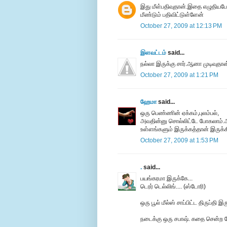
இது மீள்பதிவுதான்.இதை எழுதியபோத
மீண்டும் பதிவிட்டுள்ளேன்
October 27, 2009 at 12:13 PM
இளவட்டம்
said...
நல்லா இருக்கு சார்.ஆனா முடிவு
October 27, 2009 at 1:21 PM
ஹேமா
said...
ஒரு பெண்ணின் ஏக்கம்,புலம்பல்,
அவதின்னு சொல்லிட்டே போகலாம்.
உள்ளங்களும் இருக்கத்தான் இருக்
October 27, 2009 at 1:53 PM
.
said...
பயங்கரமா இருக்கே...
டெரர் டெல்லிங்.... (ஸ்டோரி)
ஒரு பூல் மீல்ஸ் சாப்பிட்ட திருப்தி இர
நடைக்கு ஒரு சபாஷ். கதை சென்ற வே