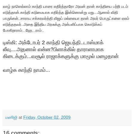
வாழ் நாளெல்லாம் காந்தி யாரை எதிர்த்தாரோ அவன் தான் காந்தியை பற்றி படம்
எடுத்தான்.காந்தி கடுமையாக எதிர்த்த இன்னொன்று மது...ஆனால் விதி
பாருங்கள்..சாராய சக்கரவர்த்தி விஜய் மல்லையா தான் அவர் பொருட்களை ஏலம்
எடுத்ததவர்..அதை இந்திய அரசுக்கு அன்பளிப்பாக கொடுக்கப்
போகிறாராம்...ஹே...ராம்..
டிஸ்கி: அக்டோபர் 2 காந்தி ஜெயந்தி..டாஸ்மாக்
லீவு....அதனால் என்ன?பிளாக்கில் தாராளாமாக
கிடைக்கும்...வசூல் ராஜாக்களுக்கு மாமூல் மழைதான்
வாழ்க காந்தி நாமம்...
மணிஜி
at
Friday, October 02, 2009
16 comments: