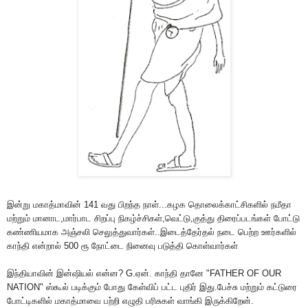
இன்று மகாத்மாவின் 141 வது பிறந்த நாள்...கழக தொலைக்காட்சிகளில் நமீதா
மற்றும் மானாட,மார்பாட சிறப்பு நிகழ்ச்சிகள்,வெட்டு,குத்து திரைப்படங்கள் போட்டு
கண்ணியமாக அஞ்சலி செலுத்துவார்கள்..இடைத்தேர்தல் நடை பெற்ற ஊர்களில்
காந்தி என்றால் 500 ரூ நோட்டை நினைவு படுத்தி கொள்வார்கள்
இந்தியாவின் இன்ஷியல் என்ன? G.ஏன். காந்தி தானே "FATHER OF OUR
NATION" ஸ்கூல் படிக்கும் போது கேள்விப் பட்ட புதிர் இது.பேச்சு மற்றும் கட்டுரை
போட்டிகளில் மகாத்மாவை பற்றி எழுதி பரிசுகள் வாங்கி இருக்கிறேன்.