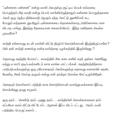
"புன்னகை மன்னன்" என்று வாலி அவருக்கு சூட்டிய பெயர் எவ்வளவு
பொருத்தம்.மித வாதி என்று பெயர் வாங்கியிருந்தாலும் என்னை பொறுத்தவரை
அவர் ஒரு ஆத்ம தீவிரவாதி.ஆயுதம் ஏந்த அசட்டு துணிச்சல் கூட
போதும்.எத்தனை துயரிலும் புன்னகையை தொலைக்காத,அகிம்சையை கை
விடாத பாங்கு..இதற்கு தேவையான வைராக்கியம்...இந்த மனிதரை வெல்ல
முடியுமோ?
காந்தி எங்காவது கடன் வாங்கி விட்டு திருப்பி கொடுக்காமல் இருந்திருப்பாரோ?
பின் ஏன் காந்தி கணக்கு என்ற வார்த்தை புழக்கத்தில் இருக்கிறது ?
அதாவது சுதந்திர போராட்ட காலத்தில் சில கடைகளில் கதர் குல்லா அணிந்து
வந்து டீ காபி குடிப்பவர்களிடம் காசு வாங்க மாட்டார்கள். சுதந்திரத்திற்காக
பாடுபடுபவர்களுக்கு ஒரு மரியாதையும் அவர்களுக்கு ஏதாவது வகையில் உதவிட
வேண்டி சிலர் செய்த தருமம் என்று என் தாத்தா சொல்ல கேட்டிருக்கிறேன்.
அதையும் கொச்சைப் படுத்தி காசு கொடுக்காமல் ஏமாற்றுபவர்களை இப்படி
சொல்கிறது நமது சமூகம்.
ஒரு தரம்... ரெண்டு தரம்..மூணு தரம்.....காந்தியின் கொள்கைகளை நாம்
எப்பவோ ஏலம் விட்டு விட்டோம்...ஆனால் இப்ப விடப் பட்டது.. அவர் பயன்
படுத்திய பொருட்களாம்...