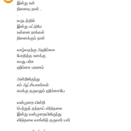
இன்று உன்
நினைவு நாள் .
.
வருடத்தில்
இன்று மட்டுமே
உன்னை நாங்கள்
நினைக்கும் நாள்
வாழ்வதற்கு அஹிம்சை
போதித்த உனக்கு
எமது பரிசு
ஹிம்சை மரணம்
அன்றிலிருந்து
எம் ஆட்சியாளர்கள்
எமக்கு தருவதும் ஹிம்சையே
வன்முறை யின்றி
பெற்றுத் தந்தாய் விடுதலை
இன்று வன்முறையிலிருந்து
விடுதலை வாங்கித் தருவார் யார்