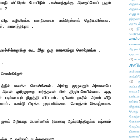
பாதி ஸ்ட்ரெஸ் போயிடும் .என்னத்துக்கு அதைப்போய் பூதம்
அனுபவக
ாக ?
அனுபவக
அனுபவ
நந்தலால
ித கழிவிரக்க மனநிலையா என்றெல்லாம் தெரியவில்லை.
அரசியல
். காமாத்திபுரா .
(1)
இட
உயிரோ
எளக்க
வாசனை/க
அழுகாச
. மலச்சிக்கலுக்கு கூட இது ஒரு காரணம்னு சொல்றாங்க .
ஒரு வா
(1)
கடன
 .
கவ
கவிதைய
 சொல்கிறேன் .
காந்தி/
(1)
க
இடத்தில் வைக்க சொன்னேன். அன்று முழுவதும் அவளையே
கூட்டா
் அவள் ஓரிருமுறை பார்த்தவள் பின் திரும்பவேயில்லை. ஒரு
கையா?
டண்டன
ிப்பையும் நிறுத்தி விட்டாள். டிபிஎஸ் நகரில் அவள் வீடு
பகிர்வு
(
றினோம். கண்டு பிடிக்க முடியவில்லை. கொஞ்சம் கொஞ்சமாக
சிறுக
பொது
கொஞ்ச
முகம் அறியாத பெண்ணின் நினைவு ஆக்ரமித்திருக்க உஷ்ணம்
மொக்க
செருப்ப
நினைவு
புனைவு
ட்டீங்க ? ஒன்னும் நடக்கலையா?