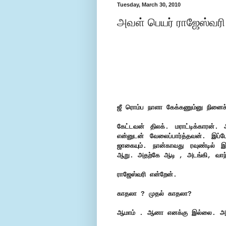
Tuesday, March 30, 2010
அவள் பெயர் ராஜேஸ்வரி....
ஜீ ரொம்ப நாளா கேக்கணும்னு நினைச்
கேட்டவன் திலக். மராட்டிக்காரன
என்னுடன் வேலைப்பார்த்தவன். இப்
ஜாகையும். நான்காவது ரவுண்டில் 
ஆறு. அதற்கே ஆடி , அடங்கி, வாந
ராஜேஸ்வரி என்றேன்.
காதலா ? முதல் காதலா?
ஆமாம் . ஆனா எனக்கு இல்லை. அவ