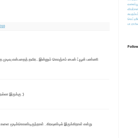
வலைப்பூ
விமர்சன
சுயதம்ப
வெட்டிவ
பா.ரா/உ
010
Follo
த்த முடிவு என்பதைத் தவிர.. இன்னும் கொஞ்சம் பைன் ட்யூன் பண்ணி
நல்லா இருக்கு :)
களை மூடிக்கொண்டிருந்தாள் . கிரவுண்டில் இருக்கிறாள் என்று