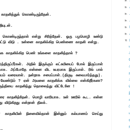
►
►
►
தலித்துக் கொண்டிருந்தேன்.
►
ியுடன்.
►
►
கொண்டிருந்தாள் என்று சிரித்தேன். ஒரு பழமொழி உண்டு
▼
விட்டு விடு . உன்னை காதலிக்கிற பெண்ணை காதலி என்று.
ீங்க காதலிக்கிற பெண் உங்களை காதலித்தால் ?
த்திருப்பீர்கள். அதில் இருக்கும் லட்சுமியைப் போல் இருப்பாள்
பாக. அப்போதே என்னை விட உயரமாக இருப்பாள். ரிங் பால்
ியம் வரைவாள். நன்றாக சமைப்பாள்.(திருடி சுவைபார்த்தது).
ேண்டும் ? ஏன் அவளை காதலிக்க வில்லை என்கிறீர்களா?
ருத்தியை காதலித்து தொலைத்து விட்டேனே !
பேரை காதலித்தேன். மொழி வாரியாக. உன் ஊரில் கூட. என்ன
து விடுகிறது என்றான் திலக்.
் காதலியின் நினைவில்தான் இன்னும் கல்யாணம் செய்து