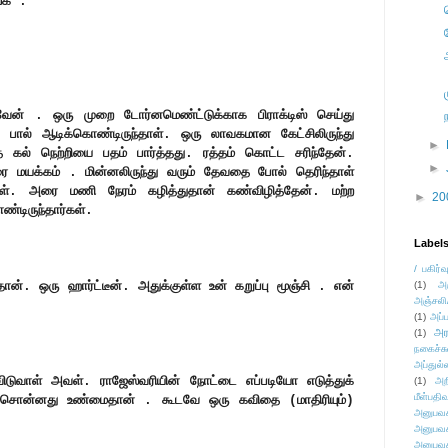
ங்க .
வேன் . ஒரு முறை டோர்னமெண்ட்டுக்காக பிராக்டிஸ் செய்து
் பால் ஆடிக்கொண்டிருந்தாள். ஒரு லாவகமான கேட்சிலிருந்து
►
்த கல் நெற்றியை பதம் பார்த்தது. ரத்தம் கொட்ட சரிந்தேன்.
►
ை மயக்கம் . மின்னலிருந்து வரும் தேவதை போல் தெரிந்தாள்
ாள். அரை மணி நேரம் கழித்துதான் கண்விழித்தேன். மற்ற
►
20
்டிருந்தார்கள்.
Label
/ பகிர்வ
ான். ஒரு ஹார்ட்டீன். அதுக்குள்ள உன் கறுப்பு மூஞ்சி . என்
(1)
அ
அஞ்சலி
(1)
அப்ப
அர
(1)
நகைச்ச
அப்துல்
ுவிடுவாள் அவள். ராஜேஸ்வரியின் நோட்டை எப்படியோ எடுத்துக்
(1)
அற
மீள்பதிவ
சொன்னது உண்மைதான் . கூடவே ஒரு கவிதை (மாதிரியும்)
அனுபவக
அனுபவக
அனுபவக