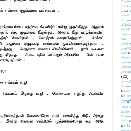
மொக்க
தண்டோரா
லக் என்னை குழப்பமாக பார்த்தான் .
..
(1)
த
பயணம்
தீர்ப்பு
பாப்பாத்
ாஜேஸ்வரியை சந்திக்க வேண்டும் என்று இருக்கிறது. அதுவும்
சங்கிலி
்தால் நம்ப முடியாமல் இருக்கும். ஆனால் இது வாழ்க்கையின்
நகைச்ச
்தியும் பேசுகிறாள் . கொஞ்சம் கலராயிருந்தாள் . மேக்கப்
நடை
(
்றி தழும்பை வருடியபடி கண்களை மூடிக்கொண்டிருந்தாள் .
நாட்டுந
குருவி
உணரமுடிந்தது . மெதுவாக கையை விலக்கினேன் . நான் அவளை
நிலா
(1
 புரிந்தது . அவள் பதில் எனக்கும் அப்படியே ! பின் தவம்
விளம்பர
ண்டிருப்பாள் !
நண்பர்க
பார்வை/
ு போ .
ரெமோ/க
(22)
புனைவ
ை என்றாள் ராஜி
மொக்க
(1)
பொ
ியாபகம் இருக்கு ராஜி . மெளனமாக எழுந்து வெளியில்
(1)
மன
மானி
மீள்/டெஸ
ஊக்கை
தரியாகத்தான் நினைக்கிறேன் ராஜி. மன்னித்து விடு. அன்று
மொக்க
து . இன்று அவளை நெற்றியில் முத்தமிடும்போது கூட அதே
ராகம்
(
ரீம
(1)
வசந்தம்