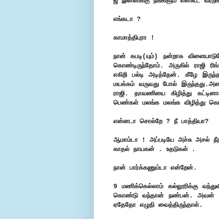
ஜீ இன்னிக்கு நீங்களும் என்கூட வர்றீ
எங்கடா ?
காமாத்திபுரா !
நான் கபடி(யும்) நன்றாக விளையாடு
கொண்டிருந்தோம். அருகில் ராஜி ரிங
எகிறி பல்டி அடித்தேன். கீழே இருந
மயக்கம் வருவது போல் இருந்தது.அர
ராஜி. தாவணியை கிழித்து கட்டின
பெண்கள் மலங்க மலங்க விழித்து கொண
என்னடா சொல்றே ? நீ பாத்தியா?
ஆமாம்டா ! அப்படியே அச்சு அசல் நீத
காதல் நாயகன் . உதடுகள் .
நான் பார்க்கணும்டா என்றேன்.
9 மணிக்கெல்லாம் கல்லூரிக்கு வந்த
கொண்டு வந்தான் நண்பன். அவன் 
ஏதேதோ எழுதி வைத்திருந்தாள்.