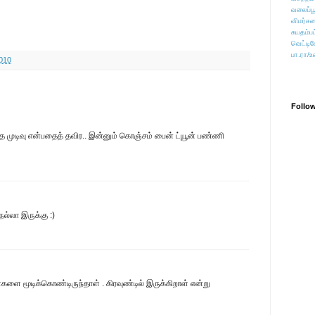
வலைப்பூ
விமர்சன
சுயதம்ப
வெட்டிவ
பா.ரா/உ
010
Follo
த்த முடிவு என்பதைத் தவிர.. இன்னும் கொஞ்சம் பைன் ட்யூன் பண்ணி
நல்லா இருக்கு :)
களை மூடிக்கொண்டிருந்தாள் . கிரவுண்டில் இருக்கிறாள் என்று