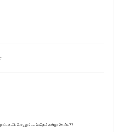
ே.
்னூட்டமாகிப் போகுதுங்க.. வேறென்னன்னு சொல்ல??