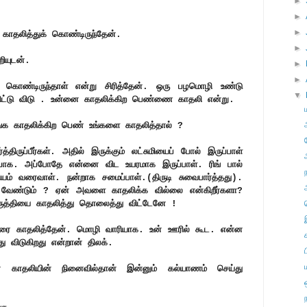
►
►
►
தலித்துக் கொண்டிருந்தேன்.
►
ியுடன்.
►
►
கொண்டிருந்தாள் என்று சிரித்தேன். ஒரு பழமொழி உண்டு
▼
விட்டு விடு . உன்னை காதலிக்கிற பெண்ணை காதலி என்று.
ீங்க காதலிக்கிற பெண் உங்களை காதலித்தால் ?
த்திருப்பீர்கள். அதில் இருக்கும் லட்சுமியைப் போல் இருப்பாள்
பாக. அப்போதே என்னை விட உயரமாக இருப்பாள். ரிங் பால்
ியம் வரைவாள். நன்றாக சமைப்பாள்.(திருடி சுவைபார்த்தது).
ேண்டும் ? ஏன் அவளை காதலிக்க வில்லை என்கிறீர்களா?
ருத்தியை காதலித்து தொலைத்து விட்டேனே !
பேரை காதலித்தேன். மொழி வாரியாக. உன் ஊரில் கூட. என்ன
து விடுகிறது என்றான் திலக்.
் காதலியின் நினைவில்தான் இன்னும் கல்யாணம் செய்து