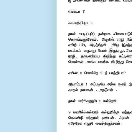
ஜீ இன்னிக்கு நீங்களும் என்கூட வர்றீ
எங்கடா ?
காமாத்திபுரா !
நான் கபடி(யும்) நன்றாக விளையாடு
கொண்டிருந்தோம். அருகில் ராஜி ரிங
எகிறி பல்டி அடித்தேன். கீழே இருந
மயக்கம் வருவது போல் இருந்தது.அர
ராஜி. தாவணியை கிழித்து கட்டின
பெண்கள் மலங்க மலங்க விழித்து கொண
என்னடா சொல்றே ? நீ பாத்தியா?
ஆமாம்டா ! அப்படியே அச்சு அசல் நீத
காதல் நாயகன் . உதடுகள் .
நான் பார்க்கணும்டா என்றேன்.
9 மணிக்கெல்லாம் கல்லூரிக்கு வந்த
கொண்டு வந்தான் நண்பன். அவன் 
ஏதேதோ எழுதி வைத்திருந்தாள்.