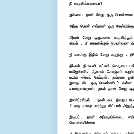
நீ காதலிக்கலையா?
இல்லை. நான் வேறு ஒரு பெண்ணை கா
அந்த பெண் என்றான் ஒரு கேள்விக்குற
அவள் வேறு ஒருவனை காதலித்துக் 
திலக் . நீ காதலிக்கும் பெண்ணை 
ஜீ எனக்கு இதில் வேறு கருத்து . ந
நீங்கள் தீபாவளி லட்சுமி வெடியை பார்
ராஜேஸ்வரி. ஆனால் கொஞ்சம் கறுப்
டீமின் ஸ்கூல் கேப்டன். நன்றாக ஓவ
இதை விட ஒரு பெண்ணிடம் என்ன வ
வாஸ்தவம்தான். நான் தான் வேறு ஒ
இண்ட்ரஸ்டிங் . நான் கூட நிறைய 
? ஒரு முறை பார்த்து விட்டால் அலுத்
இடியட். நான் அப்படியில்லை. என
கொள்ளவில்லை.