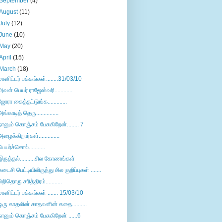
September
(4)
August
(11)
July
(12)
June
(10)
May
(20)
April
(15)
March
(18)
மானிட்டர் பக்கங்கள்........31/03/10
அவள் பெயர் ராஜேஸ்வரி............
ஜோரா கைத்தட்டுங்க.............
அங்காடித் தெரு...............
நானும் கொஞ்சம் பேசுகிறேன்........ 7
அழைக்கிறார்கள்..............
பெயர்ச்சொல்...........
இருத்தல்..........சில கோணங்கள்
கடைசி பெட்டியிலிருந்து சில குறிப்புகள் .......
பிறிதொரு சரித்திரம்...........
மானிட்டர் பக்கங்கள் ....... 15/03/10
ஒரு காதலின் காதலனின் கதை..........
நானும் கொஞ்சம் பேசுகிறேன் ......6