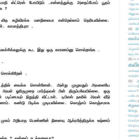
பாதி ஸ்ட்ரெஸ் போயிடும் .என்னத்துக்கு அதைப்போய் பூதம்
அனுபவக
ாக ?
அனுபவக
அனுபவ
நந்தலால
ித கழிவிரக்க மனநிலையா என்றெல்லாம் தெரியவில்லை.
அரசியல
். காமாத்திபுரா .
(1)
இட
உயிரோ
எளக்க
வாசனை/க
அழுகாச
. மலச்சிக்கலுக்கு கூட இது ஒரு காரணம்னு சொல்றாங்க .
ஒரு வா
(1)
கடன
 .
கவ
கவிதைய
 சொல்கிறேன் .
காந்தி/
(1)
க
இடத்தில் வைக்க சொன்னேன். அன்று முழுவதும் அவளையே
கூட்டா
் அவள் ஓரிருமுறை பார்த்தவள் பின் திரும்பவேயில்லை. ஒரு
கையா?
டண்டன
ிப்பையும் நிறுத்தி விட்டாள். டிபிஎஸ் நகரில் அவள் வீடு
பகிர்வு
(
றினோம். கண்டு பிடிக்க முடியவில்லை. கொஞ்சம் கொஞ்சமாக
சிறுக
பொது
கொஞ்ச
முகம் அறியாத பெண்ணின் நினைவு ஆக்ரமித்திருக்க உஷ்ணம்
மொக்க
செருப்ப
நினைவு
புனைவு
ட்டீங்க ? ஒன்னும் நடக்கலையா?