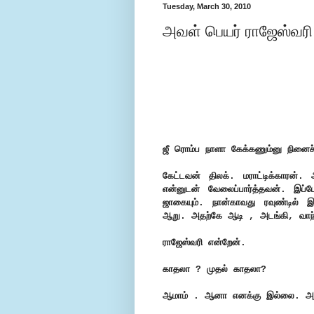
Tuesday, March 30, 2010
அவள் பெயர் ராஜேஸ்வரி....
ஜீ ரொம்ப நாளா கேக்கணும்னு நினைச்
கேட்டவன் திலக். மராட்டிக்காரன
என்னுடன் வேலைப்பார்த்தவன். இப்
ஜாகையும். நான்காவது ரவுண்டில் 
ஆறு. அதற்கே ஆடி , அடங்கி, வாந
ராஜேஸ்வரி என்றேன்.
காதலா ? முதல் காதலா?
ஆமாம் . ஆனா எனக்கு இல்லை. அவ