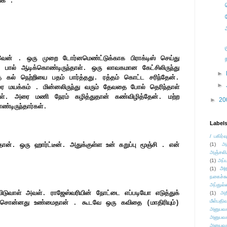
ங்க .
வேன் . ஒரு முறை டோர்னமெண்ட்டுக்காக பிராக்டிஸ் செய்து
் பால் ஆடிக்கொண்டிருந்தாள். ஒரு லாவகமான கேட்சிலிருந்து
►
்த கல் நெற்றியை பதம் பார்த்தது. ரத்தம் கொட்ட சரிந்தேன்.
►
ை மயக்கம் . மின்னலிருந்து வரும் தேவதை போல் தெரிந்தாள்
ாள். அரை மணி நேரம் கழித்துதான் கண்விழித்தேன். மற்ற
►
20
்டிருந்தார்கள்.
Label
/ பகிர்வ
ான். ஒரு ஹார்ட்டீன். அதுக்குள்ள உன் கறுப்பு மூஞ்சி . என்
(1)
அ
அஞ்சலி
(1)
அப்ப
அர
(1)
நகைச்ச
அப்துல்
ுவிடுவாள் அவள். ராஜேஸ்வரியின் நோட்டை எப்படியோ எடுத்துக்
(1)
அற
மீள்பதிவ
சொன்னது உண்மைதான் . கூடவே ஒரு கவிதை (மாதிரியும்)
அனுபவக
அனுபவக
அனுபவக