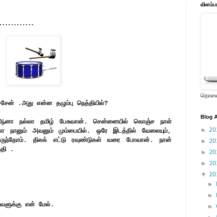
விளம்ப
........
தொலைக
சேன் .அது என்ன தழும்பு நெத்தியில்?
Blog A
். ஆனா நல்லா தமிழ் பேசுவான். சென்னையில் கொஞ்ச நாள்
►
20
போ நானும் அவனும் மும்பையில். ஒரே இடத்தில் வேலையும்,
இருந்தோம். திலக் எட்டு ரவுண்டுகள் வரை போவான். நான்
►
20
்தி .
►
20
►
20
▼
20
►
►
ளுக்கு என் மேல்.
►