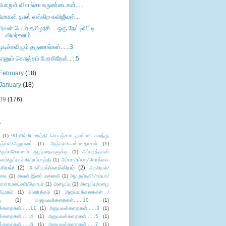
பொருள் விளங்கா உருண்டைகள்.....
மோகன் தாஸ் என்கிற கவிஜீவன்...
அவள் பெயர் தமிழரசி.... ஒரு நேட்டிவிட்டி
விமர்சனம்
முடிச்சவிழும் தருணங்கள்......3
நானும் கொஞ்சம் பேசுகிறேன்.....5
February
(18)
January
(18)
09
(176)
s
ு
(1)
90 மில்லி ஊத்தி..கொஞ்சமா தண்ணி கலந்து
ஞ்சலி/அனுபவம்
(1)
அஞ்சலி/கண்ணதாசன்
(1)
/கும்பகோணம் குழந்தைகளுக்கு
(1)
அப்படித்தான்
ளம்/துப்பாக்கி/பாப்பாத்தி
(1)
அம்மா/சும்மா/மொக்கை
சியல்/
(2)
அரசியல்/எளக்கியம்
(2)
அரசியல்/
ுவை
(1)
அவள் இளம் மனைவி
(1)
அழகு/கதிர்/ரம்யா/
லா/ராமலட்சுமி/தொடர்
(1)
அழைப்பு
(1)
அழைப்பு/மழை
ிமுகம்
(1)
அனர்த்தம்
(1)
அனுபவக்கதைகள் /
ு
(1)
அனுபவக்கதைகள்......10
(1)
்கதைகள்......11
(1)
அனுபவக்கதைகள்......3
(1)
்கதைகள்......4
(1)
அனுபவக்கதைகள்......5
(1)
்கதைகள்......6
(1)
அனுபவக்கதைகள்......7
(1)