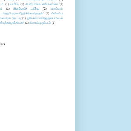
--1
(1)
வாசிப்பு
(1)
விபரீதம்/விகடன்/விமர்சனம்
(1)
விளம்பரம்/ பகிர்வு
(2)
ம்
(1)
விளம்பரம்/
ட்டம்/தற்பெருமை/பீற்றிக்கொள்ளுதல்/
(1)
வீண்வம்பு/
ேலை/நாட்டுநடப்பு
(1)
ஜ்யோவ்ராம்/அனுஜன்யா/வாசு/
ண்மத்தமிழன்/கேபிள்
(1)
ஸ்மைல்/குறும்படம்
(1)
wers