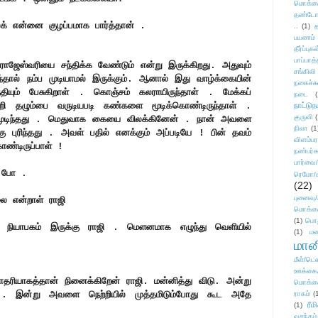
மொக்க
தண்டோரா
லக் என்னை குழப்பமாக பார்த்தான் .
..
(1)
த
பயணம்
தீர்ப்பு
பாப்பாத்
ாஜேஸ்வரியை சந்திக்க வேண்டும் என்று இருக்கிறது. அதுவும்
சங்கிலி
்தால் நம்ப முடியாமல் இருக்கும். ஆனால் இது வாழ்க்கையின்
நகைச்ச
்தியும் பேசுகிறாள் . கொஞ்சம் கலராயிருந்தாள் . மேக்கப்
நடை
(
்றி தழும்பை வருடியபடி கண்களை மூடிக்கொண்டிருந்தாள் .
நாட்டுந
குருவி
உணரமுடிந்தது . மெதுவாக கையை விலக்கினேன் . நான் அவளை
நிலா
(1
 புரிந்தது . அவள் பதில் எனக்கும் அப்படியே ! பின் தவம்
விளம்பர
ண்டிருப்பாள் !
நண்பர்க
பார்வை/
ு போ .
ரெமோ/க
(22)
புனைவ
ை என்றாள் ராஜி
மொக்க
(1)
பொ
ியாபகம் இருக்கு ராஜி . மெளனமாக எழுந்து வெளியில்
(1)
மன
மானி
மீள்/டெஸ
ஊக்கை
தரியாகத்தான் நினைக்கிறேன் ராஜி. மன்னித்து விடு. அன்று
மொக்க
து . இன்று அவளை நெற்றியில் முத்தமிடும்போது கூட அதே
ராகம்
(
ரீம
(1)
வசந்தம்