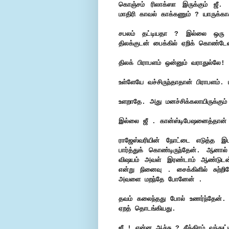
கொஞ்சம் ரிலாக்ஸா இருக்கும் ஜீ. 
மாதிரி காவல் காக்கணும் ? யாருக்க
சபலம் தட்டியதா ? இல்லை ஒரு வ
திலக்குடன் பைக்கில் ஏறிக் கொண்டேன
திலக் பிராபளம் ஒன்னும் வராதுல்லே!
உள்ளேயே வச்சிருந்தாதான் பிராபளம்
உளறாதே. அது மனச்சிக்கலாயிருக்கும்
இல்லை ஜீ . கான்ஸ்டிபேஷனைத்தான்
ராஜேஸ்வரியின் நோட்டை எடுத்த 
பார்த்துக் கொண்டிருந்தேன். ஆனால
விஷயம் அவள் இரண்டாம் ஆண்டுடன் பட
என்று நினைவு . சைக்கிளில் சுற்
அவளை மறந்தே போனேன் .
தவம் கலைந்தது போல் உணர்ந்தேன். 
ஏறத் தொடங்கியது.
ஜீ ! என்ன ஆச்சு ? சீக்கிரம் வந்து