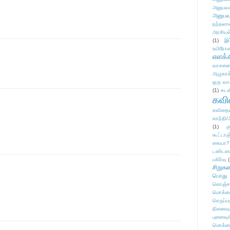
அனுபவக
அனுபவ
நந்தலால
அரசியல
(1)
இட
உயிரோ
எளக்க
வாசனை/க
அழுகாச
ஒரு வா
(1)
கடன
கவ
கவிதைய
காந்தி/
(1)
க
கூட்டா
கையா?
டண்டன
பகிர்வு
(
சிறுக
பொது
கொஞ்ச
மொக்க
செருப்ப
நினைவு
புனைவு
மொக்க