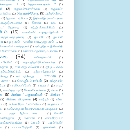
்கதைகள்.....1
(1)
அனுபவக்கதைகள்.....2
(1)
ம்
(2)
அனுபவம்/நகைச்சுவை
(1)
அனுபவம்/
அனுபவம்/பொது
(9)
ா/பகிர்வு
(1)
அன்பு/அத்தை/
்
(1)
ஆற்காட்டார்/பேட்டி
(1)
இடுகை/இடர்கை/படர்கை
்லி/குஷ்பு/நப்பாசை
(1)
இனிமை
(1)
உடை
(1)
டை/ சிறுகதை
(1)
எந்திரன்/எளக்கியம்
(1)
ியம்
(15)
எளக்கியம்/ கவுஜை/அரசியல் /
ற்பூரம்/கற்பு/களவு
(1)
ஒப்பாரி
(1)
ஒப்பாரி/
்சி
(1)
ஒரு தரம்... ரெண்டு தரம்..மூணு தரம்.....
(1)
க்காளனின் வாக்குமூலம்
(1)
ஒன்று/இரண்டு/பெண்டு
் /நகைச்சுவை
(1)
கண்ணாடி/முன்னாடி/பின்னாடி
(1)
ிதை
(54)
கவிதை/காட்சி
(1)
ாமில்லே/
(1)
கழுதை/தவிடு/புண்ணாக்கு
(1)
அஞ்சலி
(1)
கிளி/அனுபவம்/லாரி
(1)
கு(பு)ட்டி கதை
ுறும்படம்/ஸ்கிரிப்ட்
(1)
குற்றாலம்/பயணம்/
(1)
ஞ்சோறு
(1)
கூட்டாஞ்சோறு ...... 27/06/09
(1)
கொழுப்பு/அரசியல்
(2)
 காதா?
(1)
சங்கு/பால்/
க்கா
(1)
சனி/மணி/பிணி
(1)
சாத்தான்
(1)
சாரு/
1)
சாரு/சந்திப்பு
(1)
சிலை/விலை/கலை
(1)
சிவன்
(1)
தை
(5)
சினிமா / அனுபவங்கள்
(2)
சினிமா /
(2)
சினிமா விமர்சனம்
(4)
சுகந்தம்
(1)
சும்மா
ம்
(1)
சுயசொறிதல் / எ”ள”கியம்
(1)
சுயதம்பட்டம்/
ை
(1)
செம்மொழி/மாங்கனி/கொடநாடு/விருதகிரி
(1)
டி...... முதல் ஜேப்படி வரை.......
(1)
சேஷூ/
கள்/அஞ்சலி
(1)
சைக்கிள்
(1)
சொற்சித்திரம்/
/வாய்தா/சிவசம்போ
(1)
சோகம்
(1)
டமால்/டுமீல்/
ை
(1)
டயானா/அஞ்சலி
(1)
தகவல்கள்
(1)