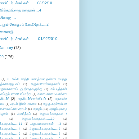
மானிட்டர் பக்கங்கள்.........08/02/10
அர்த்தமில்லாத கதைகள்....4
மனோஜ்......
நானும் கொஞ்சம் பேசுகிறேன்.....2
சைகாலஜி
மானிட்டர் பக்கங்கள் ------ 01/02/2010
January
(18)
09
(176)
s
ு
(1)
90 மில்லி ஊத்தி..கொஞ்சமா தண்ணி கலந்து
ஞ்சலி/அனுபவம்
(1)
அஞ்சலி/கண்ணதாசன்
(1)
/கும்பகோணம் குழந்தைகளுக்கு
(1)
அப்படித்தான்
ளம்/துப்பாக்கி/பாப்பாத்தி
(1)
அம்மா/சும்மா/மொக்கை
சியல்/
(2)
அரசியல்/எளக்கியம்
(2)
அரசியல்/
ுவை
(1)
அவள் இளம் மனைவி
(1)
அழகு/கதிர்/ரம்யா/
லா/ராமலட்சுமி/தொடர்
(1)
அழைப்பு
(1)
அழைப்பு/மழை
ிமுகம்
(1)
அனர்த்தம்
(1)
அனுபவக்கதைகள் /
ு
(1)
அனுபவக்கதைகள்......10
(1)
்கதைகள்......11
(1)
அனுபவக்கதைகள்......3
(1)
்கதைகள்......4
(1)
அனுபவக்கதைகள்......5
(1)
்கதைகள்......6
(1)
அனுபவக்கதைகள்......7
(1)
்கதைகள்......8
(1)
அனுபவக்கதைகள்......9
(1)