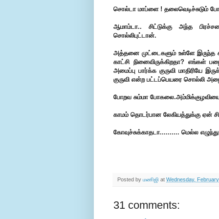
சொல்டா மாப்ளை ! தலைவெடிச்சுடும் போல
ஆமாம்டா.. சிட்டுக்கு அந்த பிரச்
சொல்லிபுட்டான்.
அத்தனை முட்டைகளும் உள்ளே இருந்த கர
காட்சி நினைவிருக்கிறதா? எங்கள் பழை
அமைப்பு பார்க்க குருவி மாதிரியே இருக
குருவி என்ற பட்டப்பெயரை சொல்லி அழை
போறவ சும்மா போகலை.அம்மிக்குழவியை 
காமம் தொடர்பான லேகியத்துக்கு ஏன் சி
கோவுச்சுக்காதடா.......... மெல்ல எழுந்த
Posted by
மணிஜி
at
Wednesday, February
31 comments: