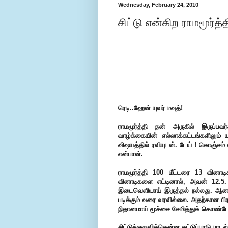
Wednesday, February 24, 2010
சிட்டு என்கிற ராமமூர்த்த
ரெடி..ஹேன் யுவர் மவுத்!
ராமமூர்த்தி தன் அருகில் இருப்பவ
வாழ்க்கையின் எல்லாக்கட்டங்களிலும
விஷயத்தில் ரவியுடன். டேய் ! கொஞ்சம
என்பான்.
ராமமூர்த்தி 100 மீட்டரை 13 வினாட
வினாடிகளை எட்டினால், அவன் 12.5
இடைவெளியாய் இருத்தல் நல்லது. ஆனால
படிக்கும் வரை வரவில்லை. அதற்கான பிர
நிதானமாய் மூச்சை சேமித்துக் கொண்டே மி
சிட்டுக்குருவிக்கென்ன கட்டுப்பாடு பாடல்