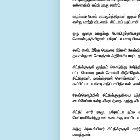
சுசிலாவின் கம்பி பாகு சாரீரம்.
வழக்கம் போல் ராமமூர்த்திதான் முதல் இட
என்று மாற்றி விடலாம். சிட்டாய் பறப்பான்.
ஒரு முறை ஊருக்கு போயிருந்தபோது 
கொண்டிருக்கிறான். புரோட்டா மாவு பிணை
சலீம் அலி. இந்த பெயரை நீங்கள் கேள்விப
தவகல்தான் கொஞ்சம் அதிர்ச்சியாயும், 
சிட்டுக்குருவி முத்தம் கொடுத்து சேர்
பட்ட பெயரை நான் சொல்லி விடுகிறேன்.
சிட்டுதான். உலக்ஸ்தான் சொன்னான் . 
கூப்பிட்டா பயங்கர கடுப்பாயிடுவான். ஏ
தேன்மொழியின் சிட்டுக்குருவியை ப
டைம்லேப்ஸ் என்ற விஷயத்தை மறந்து விட
சிட்டு! சாரி ராமு. புரோட்டா நம்ம
மெட்ராசிலேர்ந்து உன் கடைக்கு சாப்பிட வ
அந்த அமைப்பினர் சிட்டுக்குருவி 
வைத்தனர்.