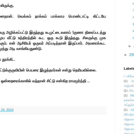
ிருக்கு.
சனைதான். வெக்கம் நாக்கம் பாக்காம பொண்டாட்டி கிட்டயே
ு அழிக்கப்பட்டு இருந்தது கூமுட்டைகளாய் !குணா திரைப்படத்து
ய வீட்டு உத்திரத்தில் கூட ஒரு கூடு இருந்தது. சிலருக்கு முக
்கும். என் ஆசிரியர் ஒருவர் அப்படித்தான் இருப்பார். அவரைக்கூட
►
த்து அடி வாங்கியதுண்டு.
►
20
தூக்கி..
Label
ட்டுக்குருவியின் பெயரை இழுத்தார்கள் என்று தெரியவில்லை.
/ பகிர்வ
ு ஒன்றைரைக்காலில் வந்தான் சிட்டு என்கிற ராமமூர்த்தி ..
(1)
அ
அஞ்சலி
(1)
அப்ப
அர
(1)
நகைச்ச
அப்துல்
 24, 2010
(1)
அற
மீள்பதிவ
அனுபவக
அனுபவக
அனுபவக
அனுபவக