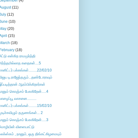
September
(4)
August
(11)
July
(12)
June
(10)
May
(20)
April
(15)
March
(18)
February
(18)
சிட்டு என்கிற ராமமூர்த்தி
அர்த்தமில்லாத கதைகள்....5
மானிட்டர் பக்கங்கள்.........22/02/10
விஜய டி.ராஜேந்தரும்...தண்டோராவும்
இப்படித்தான் ஆரம்பிக்கிறார்கள்
நானும் கொஞ்சம் பேசுகிறேன்.....4
வாழைப்பூ வாசனை..........
மானிட்டர் பக்கங்கள்.........15/02/10
முடிச்சவிழும் தருணங்கள்... 2
நானும் கொஞ்சம் பேசுகிறேன்.....3
மொழியின் விளையாட்டு
உலக்ஸ்சும் , நானும், ஒரு திங்கட்கிழமையும்