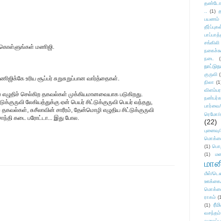
தண்டோரா
..
(1)
த
பயணம்
தீர்ப்பு
பாப்பாத்
சங்கிலி
் கொள்ளுங்கள் மணிஜி.
நகைச்ச
நடை
(
நாட்டுந
குருவி
க்கே உரிய சூப்பர் சுறுசுறுப்பான வார்த்தைகள்.
நிலா
(1
விளம்பர
 எழுதிச் செல்கிற தகவல்கள் முக்கியமானவையாக படுகிறது.
நண்பர்க
ுக்குருவி லேகியத்துக்கு ஏன் பெயர் சிட்டுக்குருவி பெயர் வந்தது,
பார்வை/
கவல்கள், சுசீலாவின் சாரீரம், தேன்மொழி எழுதிய சிட்டுக்குருவி
ரெமோ/க
சாந்தி கடை பரோட்டா... இது போல.
(22)
புனைவ
மொக்க
(1)
பொ
(1)
மன
மானி
மீள்/டெஸ
ஊக்கை
மொக்க
ராகம்
(
ரீம
(1)
வசந்தம்
வலைப்பூ