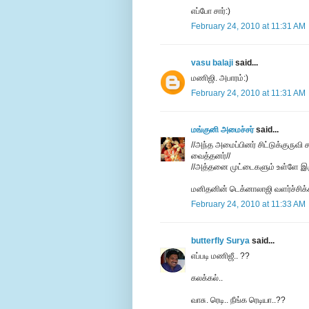
எப்போ சார்:)
February 24, 2010 at 11:31 AM
vasu balaji
said...
மணிஜி. அபாரம்:)
February 24, 2010 at 11:31 AM
மங்குனி அமைச்சர்
said...
//அந்த அமைப்பினர் சிட்டுக்குரு
வைத்தனர்//
//அத்தனை முட்டைகளும் உள்ளே இருந
மனிதனின் டெக்னாலாஜி வளர்ச்சிக
February 24, 2010 at 11:33 AM
butterfly Surya
said...
எப்படி மணிஜீ.. ??
கலக்கல்..
வாசு. ரெடி.. நீங்க ரெடியா..??