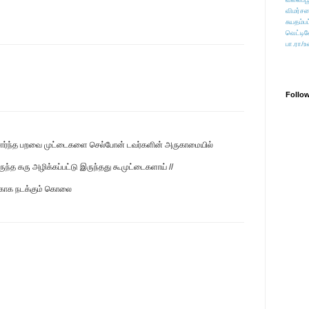
விமர்சன
சுயதம்ப
வெட்டிவ
பா.ரா/உ
Follo
வி சார்ந்த பறவை முட்டைகளை செல்போன் டவர்களின் அருகாமையில்
்த கரு அழிக்கப்பட்டு இருந்தது கூமுட்டைகளாய் //
்காக நடக்கும் கொலை