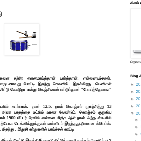
விளம்ப
ி
தொலைக
Blog A
ர்களை சற்றே ஏளனமாய்த்தான் பார்த்தான். என்னையும்தான்.
் யாருடனாவது போட்டி இருந்து கொண்டே இருக்கிறது. பெண்கள்
►
20
் விட்டு கொடுறா என்று கெஞ்சினால் மட்டும்தான் “போய்த்தொலை”
►
20
►
20
►
20
ிகளில் கடப்பான். நான் 13.5. நான் கொஞ்சம் முயற்சித்து 13
.
அரை பாதத்தை மட்டும் ஊண வேண்டும். கொஞ்சம் குறுகிய
▼
20
் 1500 மீட்டர் ரேஸில் என்னை மிஞ்ச ஆள் நான் அந்த ஸ்கூலில்
►
த்யோக டெக்னிக்னுக்குகள் என்னிடம் இருந்தது.நீளமான ஸ்டெப்ஸ்.
►
தந்து , இறுதி சுற்றுகளில் பாய்ச்சல் காட்டி
►
 நீங்கள் கேட்டு இருக்கிறீர்களா? சிட்டுக்குருவி முத்தம் கொடுத்து.?