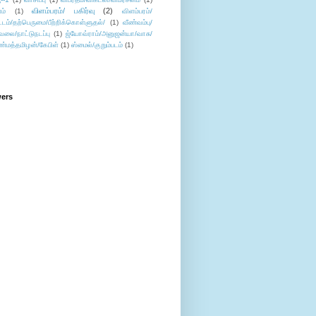
விளம்பரம்/ பகிர்வு
(2)
ம்
(1)
விளம்பரம்/
ட்டம்/தற்பெருமை/பீற்றிக்கொள்ளுதல்/
(1)
வீண்வம்பு/
ேலை/நாட்டுநடப்பு
(1)
ஜ்யோவ்ராம்/அனுஜன்யா/வாசு/
ண்மத்தமிழன்/கேபிள்
(1)
ஸ்மைல்/குறும்படம்
(1)
wers