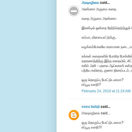
அகநாழிகை
said...
அண்ணா அருமை கதை.
கதை அருமை அண்ணா.
இரண்டில் ஒன்றை தேர்ந்தெடுத்துக
சும்மா, விளையாட்டுக்கு..
வழக்கம்போலவே சரளமான நடை, மணிஜி
உங்கள் கதைகளில் போகிற போக்கில்
உதாரணத்திற்கு இந்த கதையில், சிட்ட
சலிம் அலி - பறவை ஆய்வாளர் என்ற த
பற்றிய கவிதை, குணா திரைப்படம், 
ஒரு தொகுப்பு போட்டுடலாமா?
எப்பூடி வசதி?
February 24, 2010 at 11:24 AM
vasu balaji
said...
/அகநாழிகை said...
ஒரு தொகுப்பு போட்டுடலாமா?
எப்பூடி வசதி?/