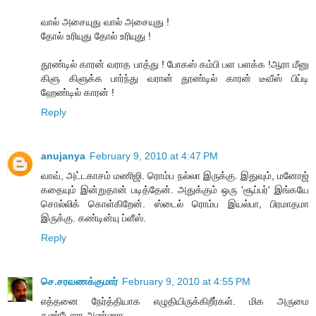
வால் அசையுது வால் அசையுது !
தோல் உரியுது தோல் உரியுது !
தூண்டில் காரன் வராத பாத்து ! போகஸ் கம்பி பள பளக்க !ஆரா மீனு
கிளு கிளுக்க பார்ந்து வரான் தூண்டில் காரன் டீவீஸ் பிப்டி
ஹேண்டில் காரன் !
Reply
anujanya
February 9, 2010 at 4:47 PM
வாவ், அட்டகாசம் மணிஜி. ரொம்ப நல்லா இருக்கு. இதுவும், மனோஜ்
கதையும் இன்றுதான் படித்தேன். அதுக்கும் ஒரு 'சூப்பர்' இங்கயே
சொல்லிக் கொள்கிறேன். ஸ்டைல் ரொம்ப இயல்பா, பிரமாதமா
இருக்கு. கண்டின்யு ப்ளீஸ்.
Reply
செ.சரவணக்குமார்
February 9, 2010 at 4:55 PM
எத்தனை நேர்த்தியாக எழுதியிருக்கிறீர்கள். மிக அருமை
தண்டோரா அண்ணா.