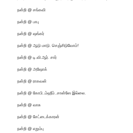
நன்றி @ சங்கவி
நன்றி @ பாபு
நன்றி @ ஷங்கர்
நன்றி @ ஆடு மாடு. செஞ்சிடுவோம்!
நன்றி @ டி.வி.ஆர். சார்
நன்றி @ அஷோக்
நன்றி @ ராகவன்
நன்றி @ கோபி..ம்ஹீம்..சான்ஸே இல்லை.
நன்றி @ வாசு
நன்றி @ சேட்டைக்காரன்
நன்றி @ எறும்பு