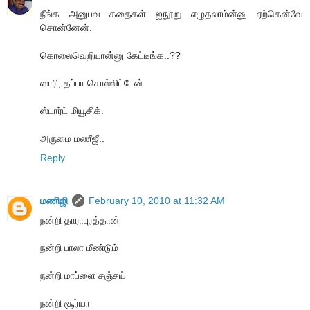
நீங்க அனுபவ கதைகள் ஐநூறு எழுதலாம்ன்னு ஏற்கென்வே
சொன்னேன்.
கொலைவெறியான்னு கேட்டீங்க..??
ஸாரி, தப்பா சொல்லிட்டேன்.
ஸ்டார்ட் மியூசிக்.
அருமை மணீஜீ..
Reply
மணிஜி
February 10, 2010 at 11:32 AM
நன்றி தாராபுரத்தான்
நன்றி பாலா மீண்டும்
நன்றி மாப்ளை சஞ்சய்
நன்றி சூர்யா