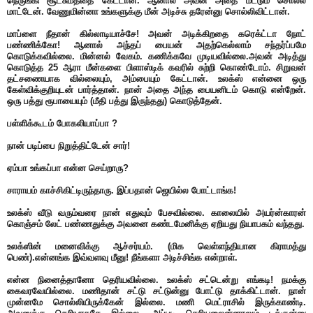
நெருங்கி சூட்சுமத்தை கேட்டான். ஆனால் அவன் அதை மட்டும் சொல்ல
மாட்டேன். வேணுமின்னா உங்களுக்கு மீன் அடிச்சு தரேன்னு சொல்லிவிட்டான்.
மாப்ளை நீதான் கில்லாடியாச்சே! அவன் அடிக்கிறதை கரெக்ட்டா நோட்
பண்ணிக்கோ! ஆனால் அந்தப் பையன் அதற்கெல்லாம் சந்தர்ப்பமே
கொடுக்கவில்லை. மின்னல் வேகம். கணிக்கவே முடியவில்லை.அவன் அடித்து
கொடுத்த 25 ஆரா மீன்களை பிளாஸ்டிக் கவரில் சுற்றி கொண்டோம். சிறுவன்
தட்சணையாக வில்லையும், அம்பையும் கேட்டான். உலக்ஸ் என்னை ஒரு
கேள்விக்குறியுடன் பார்த்தான். நான் அதை அந்த பையனிடம் கொடு என்றேன்.
ஒரு பத்து ரூபாயையும் (மீதி பத்து இருந்தது) கொடுத்தேன்.
பள்ளிக்கூடம் போகலியாப்பா ?
நான் படிப்பை நிறுத்திட்டேன் சார்!
ஏம்பா உங்கப்பா என்ன செய்றாரு?
சாராயம் காச்சிகிட்டிருந்தாரு. இப்பதான் ஜெயில்ல போட்டாங்க!
உலக்ஸ் வீடு வரும்வரை நான் எதுவும் பேசவில்லை. காலையில் அயர்ன்காரன்
கொஞ்சம் லேட் பண்ணதுக்கு அவனை கண்டமேனிக்கு ஏறியது நியாபகம் வந்தது.
உலக்ஸின் மனைவிக்கு ஆச்சர்யம். (மிக வெள்ளந்தியான கிராமத்து
பெண்).என்னங்க இவ்வளவு மீனு! நீங்களா அடிச்சிங்க என்றாள்.
என்ன நினைத்தானோ தெரியவில்லை. உலக்ஸ் சட்டென்று எங்கடி! நமக்கு
கைவரவேயில்லை. மணிதான் சட்டு சட்டுன்னு போட்டு தாக்கிட்டான். நான்
முன்னமே சொல்லியிருக்கேன் இல்லை. மணி மெட்ராசில் இருக்காண்டி.