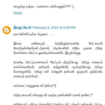
ஊருக்கு வந்தா.. உலக்ஸை பார்க்கணும்!!!!!! :)
Reply
இராஜ ப்ரியன்
February 9, 2010 at 6:06 PM
தல பின்னிட்டிங்க அருமை .....
இதை எல்லோரும் தெரிந்துகொண்டு கேட்காமல்
போயிருக்கிறார்கள்.ஆனால் அடியேனின் சிறிய மூளை அந்த
கேள்வியை கேட்க தூண்டிக்கொண்டே இருக்கிறது.
(வண்டி ரெட்டிப்பாளையம் ரோட்டில் திரும்பியது. அங்கு சாராயம்
காய்ச்சுவார்கள். நாங்கள் கல்லூரியில் படிக்கும்போது அங்கு
போனதுண்டு. அங்கு என் கல்லூரி நண்பன் ஒருவன் குடும்பமே
சாராயம் காய்ச்சும்.
மாப்ளை ! ராஜதுரை வீட்டுக்கா?)
அந்த பையன் உங்களுடன் படித்த நண்பனின் மகன் தானே ?
எல்லோரும் புரிந்து கொண்டு சென்று விட்டார்கள் என்னால் அப்படி