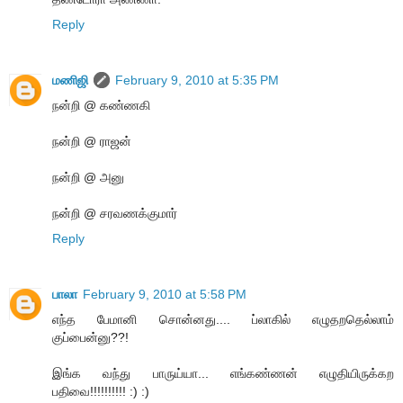
Reply
மணிஜி
February 9, 2010 at 5:35 PM
நன்றி @ கண்ணகி
நன்றி @ ராஜன்
நன்றி @ அனு
நன்றி @ சரவணக்குமார்
Reply
பாலா
February 9, 2010 at 5:58 PM
எந்த பேமானி சொன்னது.... ப்லாகில் எழுதறதெல்லாம்
குப்பைன்னு??!
இங்க வந்து பாருய்யா... எங்கண்ணன் எழுதியிருக்கற
பதிவை!!!!!!!!!! :) :)