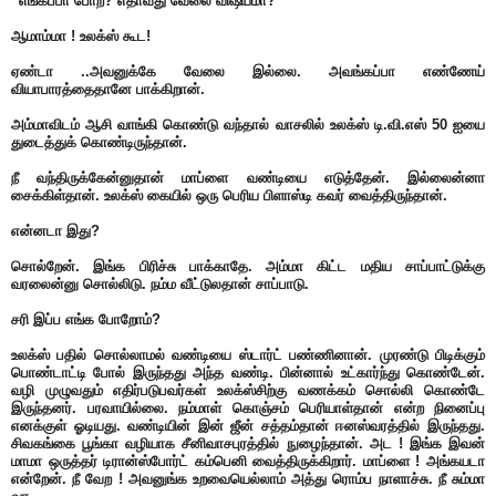
“எங்கப்பா போற? எதாவது வேலை விஷயமா?
ஆமாம்மா ! உலக்ஸ் கூட!
ஏண்டா ..அவனுக்கே வேலை இல்லை. அவங்கப்பா எண்ணேய்
வியாபாரத்தைதானே பாக்கிறான்.
அம்மாவிடம் ஆசி வாங்கி கொண்டு வந்தால் வாசலில் உலக்ஸ் டி.வி.எஸ் 50 ஐயை
துடைத்துக் கொண்டிருந்தான்.
நீ வந்திருக்கேன்னுதான் மாப்ளை வண்டியை எடுத்தேன். இல்லைன்னா
சைக்கிள்தான். உலக்ஸ் கையில் ஒரு பெரிய பிளாஸ்டி கவர் வைத்திருந்தான்.
என்னடா இது?
சொல்றேன். இங்க பிரிச்சு பாக்காதே. அம்மா கிட்ட மதிய சாப்பாட்டுக்கு
வரலைன்னு சொல்லிடு. நம்ம வீட்டுலதான் சாப்பாடு.
சரி இப்ப எங்க போறோம்?
உலக்ஸ் பதில் சொல்லாமல் வண்டியை ஸ்டார்ட் பண்ணினான். முரண்டு பிடிக்கும்
பொண்டாட்டி போல் இருந்தது அந்த வண்டி. பின்னால் உட்கார்ந்து கொண்டேன்.
வழி முழுவதும் எதிர்படுபவர்கள் உலக்ஸ்சிற்கு வணக்கம் சொல்லி கொண்டே
இருந்தனர். பரவாயில்லை. நம்மாள் கொஞ்சம் பெரியாள்தான் என்ற நினைப்பு
எனக்குள் ஓடியது. வண்டியின் இன் ஜீன் சத்தம்தான் ஈனஸ்வரத்தில் இருந்தது.
சிவகங்கை பூங்கா வழியாக சீனிவாசபுரத்தில் நுழைந்தான். அட ! இங்க இவன்
மாமா ஒருத்தர் டிரான்ஸ்போர்ட் கம்பெனி வைத்திருக்கிறார். மாப்ளை ! அங்கயடா
என்றேன். நீ வேற ! அவனுங்க உறவையெல்லாம் அத்து ரொம்ப நாளாச்சு. நீ சும்மா