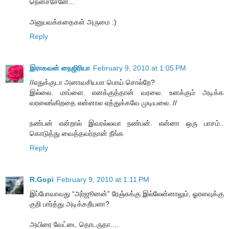
நெனச்சேனே...
அனுபவக்கதைகள் அருமை :)
Reply
இராகவன் நைஜிரியா
February 9, 2010 at 1:05 PM
//எதுக்குடா அனாவசியமா பொய் சொல்றே?
இல்லை. மாப்ளை. எனக்குத்தான் வரலை. உனக்கும் அடிக்க
வரலைங்கிறதை என்னால ஏத்துக்கவே முடியலை. //
நண்பன் என்றால் இவரல்லவா நண்பன். என்னா ஒரு பாசம்..
கொடுத்து வைத்தவர்தான் நீங்க
Reply
R.Gopi
February 9, 2010 at 1:11 PM
இப்போவாவது “அர்ஜூனன்” ரேஞ்சுக்கு இல்லேன்னாலும், ஓரளவுக்கு
குறி பார்த்து அடிக்கறீயளா?
அயிரை வேட்டை தொடருதா....