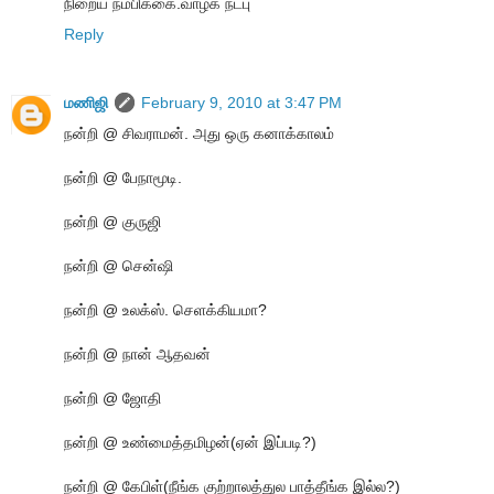
நிறைய நம்பிக்கை.வாழ்க நட்பு
Reply
மணிஜி
February 9, 2010 at 3:47 PM
நன்றி @ சிவராமன். அது ஒரு கனாக்காலம்
நன்றி @ பேநாமூடி.
நன்றி @ குருஜி
நன்றி @ சென்ஷி
நன்றி @ உலக்ஸ். செளக்கியமா?
நன்றி @ நான் ஆதவன்
நன்றி @ ஜோதி
நன்றி @ உண்மைத்தமிழன்(ஏன் இப்படி?)
நன்றி @ கேபிள்(நீங்க குற்றாலத்துல பாத்தீங்க இல்ல?)