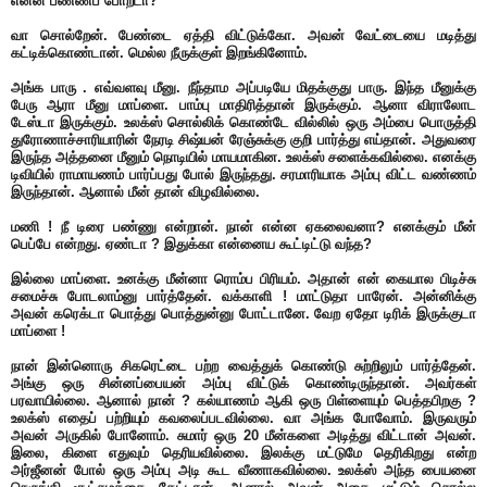
என்ன பண்ணப் போறடா?
வா சொல்றேன். பேண்டை ஏத்தி விட்டுக்கோ. அவன் வேட்டையை மடித்து
கட்டிக்கொண்டான். மெல்ல நீருக்குள் இறங்கினோம்.
அங்க பாரு . எவ்வளவு மீனு. நீந்தாம அப்படியே மிதக்குது பாரு. இந்த மீனுக்கு
பேரு ஆரா மீனு மாப்ளை. பாம்பு மாதிரித்தான் இருக்கும். ஆனா விராலோட
டேஸ்டா இருக்கும். உலக்ஸ் சொல்லிக் கொண்டே வில்லில் ஒரு அம்பை பொருத்தி
துரோணாச்சாரியாரின் நேரடி சிஷ்யன் ரேஞ்சுக்கு குறி பார்த்து எய்தான். அதுவரை
இருந்த அத்தனை மீனும் நொடியில் மாயமாகின. உலக்ஸ் சளைக்கவில்லை. எனக்கு
டிவியில் ராமாயணம் பார்ப்பது போல் இருந்தது. சரமாரியாக அம்பு விட்ட வண்ணம்
இருந்தான். ஆனால் மீன் தான் விழவில்லை.
மணி ! நீ டிரை பண்ணு என்றான். நான் என்ன ஏகலைவனா? எனக்கும் மீன்
பெப்பே என்றது. ஏண்டா ? இதுக்கா என்னைய கூட்டிட்டு வந்த?
இல்லை மாப்ளை. உனக்கு மீன்னா ரொம்ப பிரியம். அதான் என் கையால பிடிச்சு
சமைச்சு போடலாம்னு பார்த்தேன். வக்காளி ! மாட்டுதா பாரேன். அன்னிக்கு
அவன் கரெக்டா பொத்து பொத்துன்னு போட்டானே. வேற ஏதோ டிரிக் இருக்குடா
மாப்ளை !
நான் இன்னொரு சிகரெட்டை பற்ற வைத்துக் கொண்டு சுற்றிலும் பார்த்தேன்.
அங்கு ஒரு சின்னப்பையன் அம்பு விட்டுக் கொண்டிருந்தான். அவர்கள்
பரவாயில்லை. ஆனால் நான் ? கல்யாணம் ஆகி ஒரு பிள்ளையும் பெத்தபிறகு ?
உலக்ஸ் எதைப் பற்றியும் கவலைப்படவில்லை. வா அங்க போவோம். இருவரும்
அவன் அருகில் போனோம். சுமார் ஒரு 20 மீன்களை அடித்து விட்டான் அவன்.
இலை, கிளை எதுவும் தெரியவில்லை. இலக்கு மட்டுமே தெரிகிறது என்ற
அர்ஜீனன் போல் ஒரு அம்பு அடி கூட வீணாகவில்லை. உலக்ஸ் அந்த பையனை