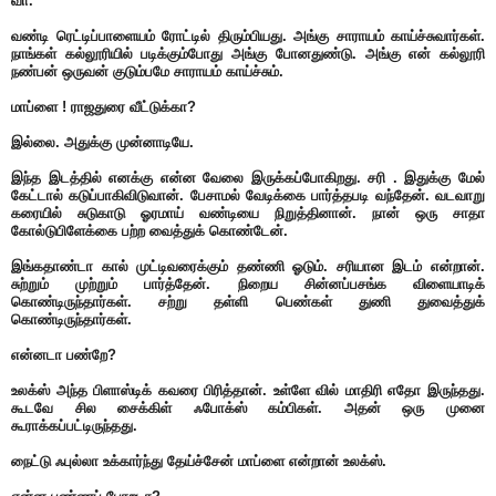
வா.
வண்டி ரெட்டிப்பாளையம் ரோட்டில் திரும்பியது. அங்கு சாராயம் காய்ச்சுவார்கள்.
நாங்கள் கல்லூரியில் படிக்கும்போது அங்கு போனதுண்டு. அங்கு என் கல்லூரி
நண்பன் ஒருவன் குடும்பமே சாராயம் காய்ச்சும்.
மாப்ளை ! ராஜதுரை வீட்டுக்கா?
இல்லை. அதுக்கு முன்னாடியே.
இந்த இடத்தில் எனக்கு என்ன வேலை இருக்கப்போகிறது. சரி . இதுக்கு மேல்
கேட்டால் கடுப்பாகிவிடுவான். பேசாமல் வேடிக்கை பார்த்தபடி வந்தேன். வடவாறு
கரையில் சுடுகாடு ஓரமாய் வண்டியை நிறுத்தினான். நான் ஒரு சாதா
கோல்டுபிளேக்கை பற்ற வைத்துக் கொண்டேன்.
இங்கதாண்டா கால் முட்டிவரைக்கும் தண்ணி ஓடும். சரியான இடம் என்றான்.
சுற்றும் முற்றும் பார்த்தேன். நிறைய சின்னப்பசங்க விளையாடிக்
கொண்டிருந்தார்கள். சற்று தள்ளி பெண்கள் துணி துவைத்துக்
கொண்டிருந்தார்கள்.
என்னடா பண்றே?
உலக்ஸ் அந்த பிளாஸ்டிக் கவரை பிரித்தான். உள்ளே வில் மாதிரி எதோ இருந்தது.
கூடவே சில சைக்கிள் ஃபோக்ஸ் கம்பிகள். அதன் ஒரு முனை
கூராக்கப்பட்டிருந்தது.
நைட்டு ஃபுல்லா உக்கார்ந்து தேய்ச்சேன் மாப்ளை என்றான் உலக்ஸ்.