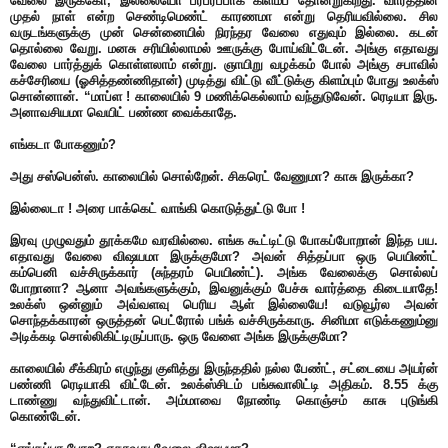
வேலை இருக்கோ, இல்லையோ பரபரப்பாக கிளம்ப தோன்றுகிறது. வாரத்தின்
முதல் நாள் என்ற செண்டிமெண்ட் காரணமா என்று தெரியவில்லை. சில
வருடங்களுக்கு முன் சென்னையில் நிரந்தர வேலை எதுவும் இல்லை. கடன்
தொல்லை வேறு. மனசு சரியில்லாமல் ஊருக்கு போய்விட்டேன். அங்கு எதாவது
வேலை பார்த்துக் கொள்ளலாம் என்று. ஞாயிறு வழக்கம் போல் அங்கு சபாவில்
கச்சேரியை (ஓசித்தண்ணிதான்) முடித்து விட்டு வீட்டுக்கு கிளம்பும் போது உலக்ஸ்
சொன்னான். “மாப்ள ! காலையில் 9 மணிக்கெல்லாம் வந்துடுவேன். ரெடியா இரு.
அனாவசியமா வெயிட் பண்ண வைக்காதே.
எங்கடா போகணும்?
அது சஸ்பென்ஸ். காலையில் சொல்றேன். சிகரெட் வேணுமா? காசு இருக்கா?
இல்லைடா ! அரை பாக்கெட் வாங்கி கொடுத்துட்டு போ !
இரவு முழுவதும் தூக்கமே வரவில்லை. எங்க கூட்டிட்டு போகப்போறான் இந்த பய.
எதாவது வேலை விஷயமா இருக்குமோ? அவன் சித்தப்பா ஒரு பெயிண்ட்
கம்பெனி வச்சிருக்கார் (சுந்தரம் பெயிண்ட்). அங்க வேலைக்கு சொல்லப்
போறானா? ஆனா அவங்களுக்கும், இவனுக்கும் பேச்சு வார்த்தை கிடையாதே!
உலக்ஸ் ஒன்னும் அவ்வளவு பெரிய ஆள் இல்லையே! வடுவூர்ல அவன்
சொந்தக்காரன் ஒருத்தன் பெட்ரோல் பங்க் வச்சிருக்காரு. சினிமா எடுக்கணும்னு
அடிக்கடி சொல்லிகிட்டிருப்பாரு. ஒரு வேளை அங்க இருக்குமோ?
காலையில் சீக்கிரம் எழுந்து குளித்து இருந்ததில் நல்ல பேண்ட், சட்டையை அயர்ன்
பண்ணி ரெடியாகி விட்டேன். உலக்ஸ்சிடம் பங்சுவாலிட்டி அதிகம். 8.55 க்கு
டாண்ணு வந்துவிட்டான். அம்மாவை நோண்டி கொஞ்சம் காசு புடுங்கி
கொண்டேன்.