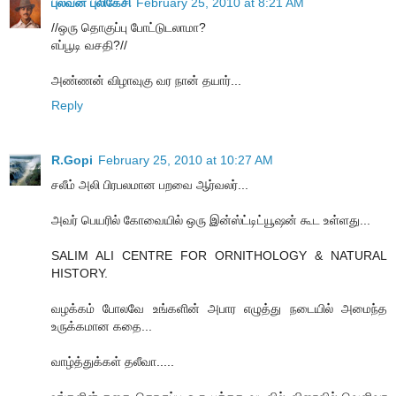
புலவன் புலிகேசி
February 25, 2010 at 8:21 AM
//ஒரு தொகுப்பு போட்டுடலாமா?
எப்பூடி வசதி?//
அண்ணன் விழாவுகு வர நான் தயார்...
Reply
R.Gopi
February 25, 2010 at 10:27 AM
சலீம் அலி பிரபலமான பறவை ஆர்வலர்...
அவர் பெயரில் கோவையில் ஒரு இன்ஸ்ட்டிட்யூஷன் கூட உள்ளது...
SALIM ALI CENTRE FOR ORNITHOLOGY & NATURAL
HISTORY.
வழக்கம் போலவே உங்களின் அபார எழுத்து நடையில் அமைந்த
உருக்கமான கதை...
வாழ்த்துக்கள் தலீவா.....