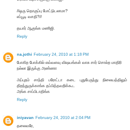
//ஒரு தொகுப்பு போட்டுடலாமா?
எப்பூடி வசதி?//
தயார் ஆகுங்க மணிஜி.
Reply
na.jothi
February 24, 2010 at 1:18 PM
போகிற போக்கில் எவ்வளவு விஷயங்கள் வாசு சார் சொல்ற மாதிரி
நல்லா இருக்கு அண்ணா
அப்புறம் சாந்தி பரோட்டா கடை புதுபேருந்து நிலையத்திலும்
திறந்துருக்காங்க தப்பித்தவறிக்கூட
அங்க சாப்பிடாதிங்க
Reply
iniyavan
February 24, 2010 at 2:04 PM
தலைவரே,