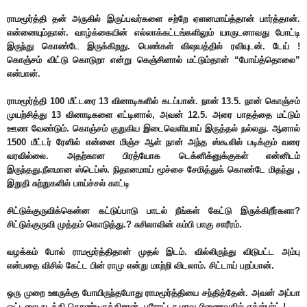
ராமமூர்த்தி தன் அருகில் இருப்பவர்களை சற்றே ஏளனமாய்த்தான் பார்த்தான்.
என்னையும்தான். வாழ்க்கையின் எல்லாக்கட்டங்களிலும் யாருடனாவது போட்டி
இருந்து கொண்டே இருக்கிறது. பெண்கள் விஷயத்தில் ரவியுடன். டேய் !
கொஞ்சம் விட்டு கொடுறா என்று கெஞ்சினால் மட்டும்தான் “போய்த்தொலை”
என்பான்.
ராமமூர்த்தி 100 மீட்டரை 13 வினாடிகளில் கடப்பான். நான் 13.5. நான் கொஞ்சம்
முயற்சித்து 13 வினாடிகளை எட்டினால், அவன் 12.5.
அரை பாதத்தை மட்டும்
ஊண வேண்டும். கொஞ்சம் குறுகிய இடைவெளியாய் இருத்தல் நல்லது. ஆனால்
1500 மீட்டர் ரேஸில் என்னை மிஞ்ச ஆள் நான் அந்த ஸ்கூலில் படிக்கும் வரை
வரவில்லை. அதற்கான பிரத்யோக டெக்னிக்னுக்குகள் என்னிடம்
இருந்தது.நீளமான ஸ்டெப்ஸ். நிதானமாய் மூச்சை சேமித்துக் கொண்டே மிதந்து ,
இறுதி சுற்றுகளில் பாய்ச்சல் காட்டி
சிட்டுக்குருவிக்கென்ன கட்டுப்பாடு பாடல் நீங்கள் கேட்டு இருக்கிறீர்களா?
சிட்டுக்குருவி முத்தம் கொடுத்து.? சுசிலாவின் கம்பி பாகு சாரீரம்.
வழக்கம் போல் ராமமூர்த்திதான் முதல் இடம். வில்லிருந்து விடுபட்ட அம்பு
என்பதை விசில் கேட்ட பின் ராமு என்று மாற்றி விடலாம். சிட்டாய் பறப்பான்.
ஒரு முறை ஊருக்கு போயிருந்தபோது ராமமூர்த்தியை சந்தித்தேன். அவன் அப்பா
ஓட்டலை நடத்தி கொண்டிருக்கிறான். புரோட்டா மாவு பிணைவதில் எக்ஸ்பர்ட் !