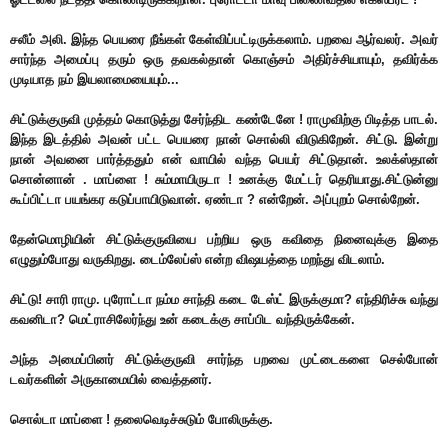
சலீம் அலி. இந்த பெயரை நீங்கள் கேள்விப்பட்டிருக்கலாம். பறவை ஆர்வலர். அவர்
சார்ந்த அமைப்பு தரும் ஒரு தவகல்தான் கொஞ்சம் அதிர்ச்சியாயும், தவிர்க்க
முடியாத நம் இயலாமையையும்...
சிட்டுக்குருவி முத்தம் கொடுத்து சேர்ந்திட கண்டேனே ! ராமுவிற்கு பிடித்த பாடல்.
இந்த இடத்தில் அவன் பட்ட பெயரை நான் சொல்லி விடுகிறேன். சிட்டு. இன்று
நான் அவனை பார்த்ததும் என் வாயில் வந்த பெயர் சிட்டுதான். உலக்ஸ்தான்
சொன்னான் . மாப்ளை ! சும்மாயிருடா ! உனக்கு மேட்டர் தெரியாது.சிட்டுன்னு
கூப்பிட்டா பயங்கர கடுப்பாயிடுவான். ஏண்டா ? என்றேன். அப்புறம் சொல்றேன்.
தேன்மொழியின் சிட்டுக்குருவியை பற்றிய ஒரு கவிதை நினைவுக்கு இதை
எழுதும்போது வருகிறது. டைம்லேப்ஸ் என்ற விஷயத்தை மறந்து விடலாம்.
சிட்டு! சாரி ராமு. புரோட்டா நம்ம சாந்தி கடை டேஸ்ட் இருக்குமா? எந்திரிச்சு வந்து
கவனிடா? மெட்ராசிலேர்ந்து உன் கடைக்கு சாப்பிட வந்திருக்கேன்.
அந்த அமைப்பினர் சிட்டுக்குருவி சார்ந்த பறவை முட்டைகளை செல்போன்
டவர்களின் அருகாமையில் வைத்தனர்.
சொல்டா மாப்ளை ! தலைவெடிச்சுடும் போலிருக்கு.