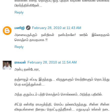
உங்களின் கதை தொகுப்பு ஒரு புத்தக வடிவில் விரைவில் வெளிவர
பிரார்த்திக்கிறேன்...
Reply
மணிஜி
February 28, 2010 at 11:43 AM
அனைவருக்கும் நன்றிகள் நண்பர்களே! ஊரில் இல்லாததால்
கொஞ்சம் தாமதமாக !!
Reply
ராகவன்
February 28, 2010 at 11:54 AM
அன்பு தண்டோரா,
தஞ்சாவூர் எப்படி இருந்தது... விருதுகளும் வெற்றிகளும் தொடர்ந்து
பெற வாழ்த்துக்கள்...
அந்த குறும்படம் பற்றி கொஞ்சம் சொல்லலாம், அடுத்த பதிவில்.
சிட்டு என்கிற ராமமூர்த்தி, ரொம்ப நல்லாயிருந்தது. சின்ன சின்ன
விஷயங்களை நிறைய தொட்டிருந்தீர்கள்... மறுபடியும் உங்கள் நடை