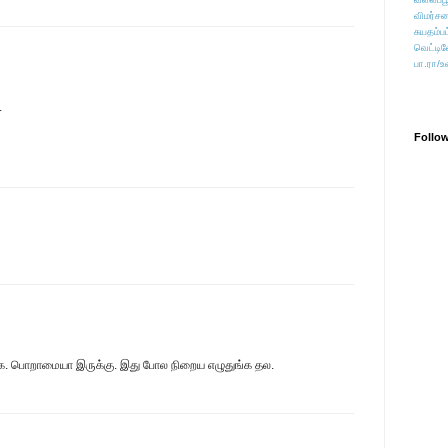
விமர்சன
சுயதம்ப
வெட்டிவ
பா.ரா/உ
.
Follo
படிங்க. பொறாமையா இருக்கு. இது போல நிறைய எழுதுங்க தல.