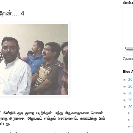
விளம்ப
ேன்.....4
தொலைக
Blog A
►
20
►
20
►
20
►
20
▼
20
்” மீண்டும் ஒரு முறை படித்தேன். பத்து சிறுகதைகளை கொண்ட
►
ொரு சிறுகதை. அனுபவம் என்றும் சொல்லலாம். சுனாமிக்கு பின்
►
ட்டது.
►