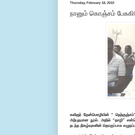
Thursday, February 18, 2010
நானும் கொஞ்சம் பேசுகிற
கவிஞர் தேன்மொழியின் “ நெற்குஞ்சம
அற்புதமான நூல். அதில் “தாழி” என்ற
நடந்த நிகழ்வுகளின் தொகுப்பாக எழுதப்ப