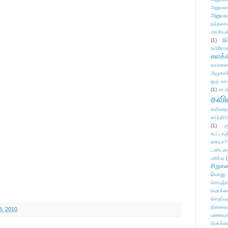
அனுபவக
அனுபவ
நந்தலால
அரசியல
(1)
இட
உயிரோ
எளக்க
வாசனை/க
அழுகாச
ஒரு வா
(1)
கடன
கவ
கவிதைய
காந்தி/
(1)
க
கூட்டா
கையா?
டண்டன
பகிர்வு
(
சிறுக
பொது
கொஞ்ச
மொக்க
செருப்ப
நினைவு
8, 2010
புனைவு
மொக்க