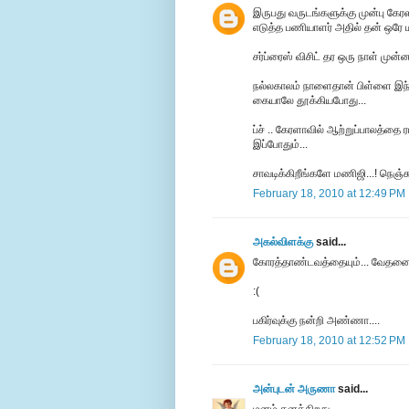
இருபது வருடங்களுக்கு முன்பு கேரள
எடுத்த பணியாளர் அதில் தன் ஒரே ம
சர்ப்ரைஸ் விசிட் தர ஒரு நாள் முன்ன
நல்லகாலம் நாளைதான் பிள்ளை இந்
கையாலே தூக்கியபோது...
ப்ச் .. கேரளாவில் ஆற்றுப்பாலத்தை 
இப்போதும்...
சாவடிக்கிறீங்களே மணிஜி...! நெஞ்
February 18, 2010 at 12:49 PM
அகல்விளக்கு
said...
கோரத்தாண்டவத்தையும்... வேதனைய
:(
பகிர்வுக்கு நன்றி அண்ணா....
February 18, 2010 at 12:52 PM
அன்புடன் அருணா
said...