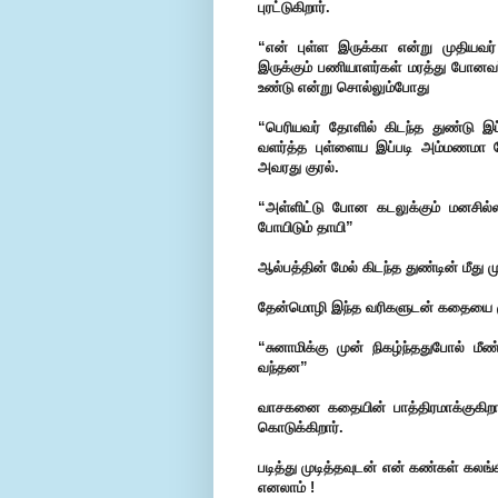
புரட்டுகிறார்.
“என் புள்ள இருக்கா என்று முதியவர
இருக்கும் பணியாளர்கள் மரத்து போனவர
உண்டு என்று சொல்லும்போது
“பெரியவர் தோளில் கிடந்த துண்டு இப
வளர்த்த புள்ளைய இப்படி அம்மணமா போட
அவரது குரல்.
“அள்ளிட்டு போன கடலுக்கும் மனசில்
போயிடும் தாயி”
ஆல்பத்தின் மேல் கிடந்த துண்டின் மீது மு
தேன்மொழி இந்த வரிகளுடன் கதையை முட
“சுனாமிக்கு முன் நிகழ்ந்ததுபோல் மீ
வந்தன”
வாசகனை கதையின் பாத்திரமாக்குகிறா
கொடுக்கிறார்.
படித்து முடித்தவுடன் என் கண்கள் கல
எனலாம் !