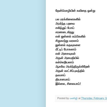
தேன்மொழியின் கவிதை ஒன்று
பல மரக்கிளைகளில்
அமர்ந்த பறவை
சலித்துப் போய்
சரணடைகிறது
என் ஜன்னல் கம்பிகளில்
சிறுகாற்று வரலாம்
ஜன்னல் கதவுகளை
மீட்டிப் போகலாம்
என் அசைவுகள்
அதன் அமைதியில்
கல்லெறியலாம்
ஆகவே அமர்ந்திருக்கிறேன்
அதன் காட்சிப்புலத்தில்
தவமாய்
தியானமாய்
இல்லை, சிலையாய்!
Posted by
மணிஜி
at
Thursday, February 1