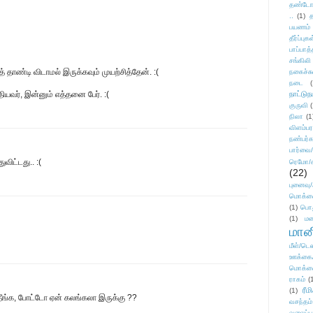
தண்டோரா
..
(1)
த
பயணம்
தீர்ப்பு
பாப்பாத்
சங்கிலி
 தாண்டி விடாமல் இருக்கவும் முயற்சித்தேன். :(
நகைச்ச
நடை
(
தியவர், இன்னும் எத்தனை பேர். :(
நாட்டுந
குருவி
நிலா
(1
விளம்பர
நண்பர்க
பார்வை/
விட்டது.. :(
ரெமோ/க
(22)
புனைவ
மொக்க
(1)
பொ
(1)
மன
மானி
மீள்/டெஸ
ஊக்கை
மொக்க
ராகம்
(
ரீம
(1)
ீங்க, போட்டோ ஏன் கலங்கலா இருக்கு ??
வசந்தம்
வலைப்பூ