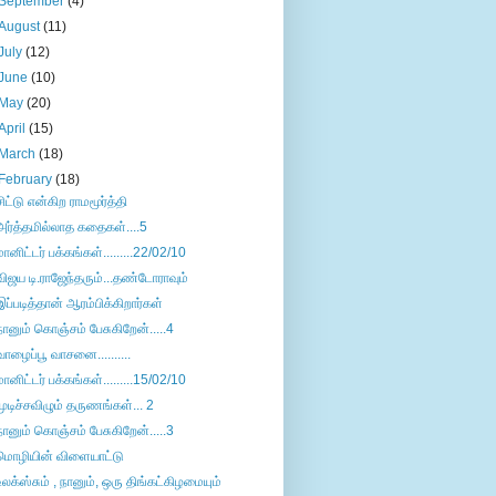
September
(4)
August
(11)
July
(12)
June
(10)
May
(20)
April
(15)
March
(18)
February
(18)
சிட்டு என்கிற ராமமூர்த்தி
அர்த்தமில்லாத கதைகள்....5
மானிட்டர் பக்கங்கள்.........22/02/10
விஜய டி.ராஜேந்தரும்...தண்டோராவும்
இப்படித்தான் ஆரம்பிக்கிறார்கள்
நானும் கொஞ்சம் பேசுகிறேன்.....4
வாழைப்பூ வாசனை..........
மானிட்டர் பக்கங்கள்.........15/02/10
முடிச்சவிழும் தருணங்கள்... 2
நானும் கொஞ்சம் பேசுகிறேன்.....3
மொழியின் விளையாட்டு
உலக்ஸ்சும் , நானும், ஒரு திங்கட்கிழமையும்