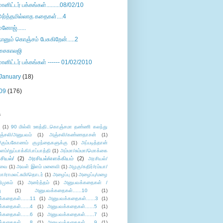
மானிட்டர் பக்கங்கள்.........08/02/10
அர்த்தமில்லாத கதைகள்....4
மனோஜ்......
நானும் கொஞ்சம் பேசுகிறேன்.....2
சைகாலஜி
மானிட்டர் பக்கங்கள் ------ 01/02/2010
January
(18)
09
(176)
s
ு
(1)
90 மில்லி ஊத்தி..கொஞ்சமா தண்ணி கலந்து
ஞ்சலி/அனுபவம்
(1)
அஞ்சலி/கண்ணதாசன்
(1)
/கும்பகோணம் குழந்தைகளுக்கு
(1)
அப்படித்தான்
ளம்/துப்பாக்கி/பாப்பாத்தி
(1)
அம்மா/சும்மா/மொக்கை
சியல்/
(2)
அரசியல்/எளக்கியம்
(2)
அரசியல்/
ுவை
(1)
அவள் இளம் மனைவி
(1)
அழகு/கதிர்/ரம்யா/
லா/ராமலட்சுமி/தொடர்
(1)
அழைப்பு
(1)
அழைப்பு/மழை
ிமுகம்
(1)
அனர்த்தம்
(1)
அனுபவக்கதைகள் /
ு
(1)
அனுபவக்கதைகள்......10
(1)
்கதைகள்......11
(1)
அனுபவக்கதைகள்......3
(1)
்கதைகள்......4
(1)
அனுபவக்கதைகள்......5
(1)
்கதைகள்......6
(1)
அனுபவக்கதைகள்......7
(1)
்கதைகள்......8
(1)
அனுபவக்கதைகள்......9
(1)