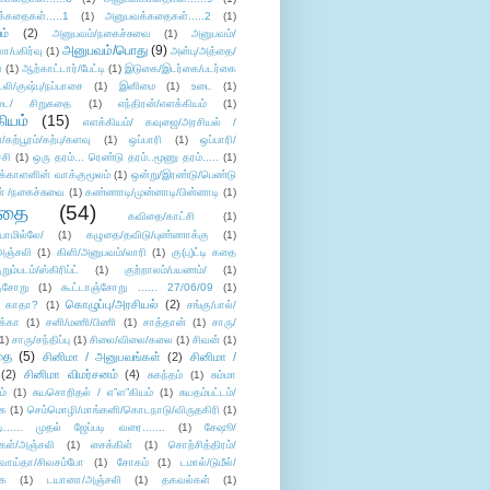
்கதைகள்.....1
(1)
அனுபவக்கதைகள்.....2
(1)
ம்
(2)
அனுபவம்/நகைச்சுவை
(1)
அனுபவம்/
அனுபவம்/பொது
(9)
ா/பகிர்வு
(1)
அன்பு/அத்தை/
்
(1)
ஆற்காட்டார்/பேட்டி
(1)
இடுகை/இடர்கை/படர்கை
்லி/குஷ்பு/நப்பாசை
(1)
இனிமை
(1)
உடை
(1)
டை/ சிறுகதை
(1)
எந்திரன்/எளக்கியம்
(1)
ியம்
(15)
எளக்கியம்/ கவுஜை/அரசியல் /
ற்பூரம்/கற்பு/களவு
(1)
ஒப்பாரி
(1)
ஒப்பாரி/
்சி
(1)
ஒரு தரம்... ரெண்டு தரம்..மூணு தரம்.....
(1)
க்காளனின் வாக்குமூலம்
(1)
ஒன்று/இரண்டு/பெண்டு
் /நகைச்சுவை
(1)
கண்ணாடி/முன்னாடி/பின்னாடி
(1)
ிதை
(54)
கவிதை/காட்சி
(1)
ாமில்லே/
(1)
கழுதை/தவிடு/புண்ணாக்கு
(1)
அஞ்சலி
(1)
கிளி/அனுபவம்/லாரி
(1)
கு(பு)ட்டி கதை
ுறும்படம்/ஸ்கிரிப்ட்
(1)
குற்றாலம்/பயணம்/
(1)
ஞ்சோறு
(1)
கூட்டாஞ்சோறு ...... 27/06/09
(1)
கொழுப்பு/அரசியல்
(2)
 காதா?
(1)
சங்கு/பால்/
க்கா
(1)
சனி/மணி/பிணி
(1)
சாத்தான்
(1)
சாரு/
1)
சாரு/சந்திப்பு
(1)
சிலை/விலை/கலை
(1)
சிவன்
(1)
தை
(5)
சினிமா / அனுபவங்கள்
(2)
சினிமா /
(2)
சினிமா விமர்சனம்
(4)
சுகந்தம்
(1)
சும்மா
ம்
(1)
சுயசொறிதல் / எ”ள”கியம்
(1)
சுயதம்பட்டம்/
ை
(1)
செம்மொழி/மாங்கனி/கொடநாடு/விருதகிரி
(1)
டி...... முதல் ஜேப்படி வரை.......
(1)
சேஷூ/
கள்/அஞ்சலி
(1)
சைக்கிள்
(1)
சொற்சித்திரம்/
/வாய்தா/சிவசம்போ
(1)
சோகம்
(1)
டமால்/டுமீல்/
ை
(1)
டயானா/அஞ்சலி
(1)
தகவல்கள்
(1)