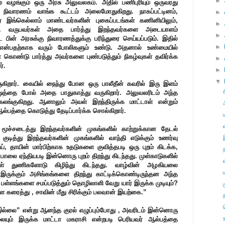
►
ம் வழங்கும் ஒரு அரசு அலுவலகம். அதில் பணிபுரியும் ஒருவரது
 நிவாரணம் வாங்க கூட்டம் அலைமோதுகிறது. நாகப்பட்டினம்,
►
ர் இங்கெல்லாம் மாண்டவர்களின் புகைப்படங்கள் கணினியிலும்,
►
கிறது. வருபவர்கள் அதை பார்த்து இறந்தவர்களை அடையாளம்
►
 பின் அரசுக்கு நிவாரணத்துக்கு பரிந்துரை செய்யப்படும். இதில்
►
என்பதற்காக வரும் போலிகளும் உண்டு. அதனால் உண்மையில்
ொண்டு பார்த்து அவர்களை புண்படுத்தும் நிகழ்வுகள் தவிர்க்க
►
்.
►
▼
ிறார். கையில் நைந்து போன ஒரு பாலீதீன் கவரில் இரு இளம்
ஷத்தை போல் அதை பாதுகாத்து வருகிறார். அலுவலரிடம் அந்த
ங்குகிறது. ஆனாலும் அவள் இறந்திருக்க மாட்டாள் என்றும்
ல்பத்தை கொடுத்து தேடிப்பார்க்க சொல்கிறார்.
 மூச்சடைத்து இறந்தவர்களின் முகங்களில் காற்றுக்கான தேடல்
ுடித்து இறந்தவர்களின் முகங்களில் வாந்தி எடுக்கும் உணர்வு
ாய், தாயின் மார்பிற்காக உதடுகளை குவித்தபடி ஒரு புறம் கிடக்க,
ாலை ஏந்தியபடி இன்னொரு புறம் திறந்து கிடந்தது. முள்காடுகளில்
்கள் துணிகளோடு கிழிந்து கிடந்தது. வாழ்வின் அழகியலை
ம் இருக்கும் அசிங்கங்களை திறந்து காட்டிக்கொண்டிருந்தன அந்த
ள்ளங்களை சமப்படுத்தும் தொழிலாளி வேறு யார் இருக்க முடியும்?
ரைத்து , சாவின் மீது சிரிக்கும் பலவான் இயற்கை.”
ல்லை” என்று ஆனந்த குரல் எழுப்பும்போது , அவரிடம் இன்னொரு
ுலையும் இருக்க மாட்டா மகராசி என்றபடி பெரியவர் ஆல்பத்தை