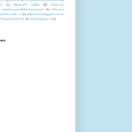
விளம்பரம்/ பகிர்வு
(2)
ம்
(1)
விளம்பரம்/
ட்டம்/தற்பெருமை/பீற்றிக்கொள்ளுதல்/
(1)
வீண்வம்பு/
ேலை/நாட்டுநடப்பு
(1)
ஜ்யோவ்ராம்/அனுஜன்யா/வாசு/
ண்மத்தமிழன்/கேபிள்
(1)
ஸ்மைல்/குறும்படம்
(1)
wers