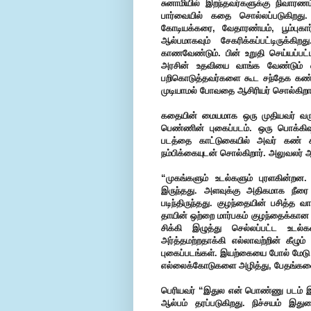
சுனாமியில் இறந்தவர்களுக்கு நிவாரண
பார்வையில் கதை சொல்லப்படுகிறது.
கோடியக்கரை, வேதாரண்யம், பூம்புகா
ஆல்பமாகவும் சேகரிக்கப்பட்டிருக்
காணவேண்டும். பின் உறுதி செய்யப்பட்ட
அரசின் உதவியை வாங்க வேண்டும் 
பறிகொடுத்தவர்களை கூட சந்தேக கண் க
முடியாமல் போவதை ஆசிரியர் சொல்கிறார
கதையின் மையமாக ஒரு முதியவர் வருக
பெண்ணின் புகைப்படம். ஒரு பொக்கி
படத்தை காட்டுகையில் அவர் கண் கல
நம்பிக்கையுடன் சொல்கிறார். அலுவலர் ஆ
“முகங்களும் உடல்களும் புரளகின்றன.
இருந்தது. அளவுக்கு அதிகமாக நீரை க
படிந்திருந்தது. குழந்தையின் பசித்த வ
தாயின் ஒற்றை மார்பகம் குழந்தைக்கான ப
சிக்கி இழுத்து செல்லப்பட்ட உடல
அர்த்தமற்றதாக்கி எல்லாவற்றின் கீழு
புகைப்படங்கள். இயற்கையை போல் மேடு ப
எல்லைக்கோடுகளை அழித்து, பேதங்களை க
பெரியவர் “இதுல என் பொண்ணு படம் இ
ஆல்பம் தரப்படுகிறது. நிச்சயம் இத