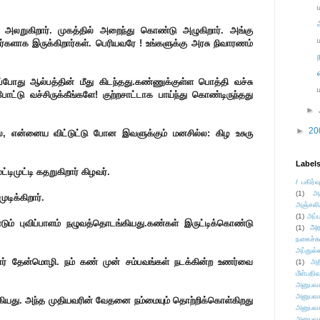
் அலறுகிறார். முகத்தில் அறைந்து கொண்டு அழுகிறார். அங்கு
்களாக இருக்கிறார்கள். பெரியவரே ! உங்களுக்கு அரசு நிவாரணம்
்போது ஆல்பத்தின் மீது கிடந்தது.கண்ணுக்குள்ள பொத்தி வச்சு
்டு வச்சிருக்கீங்களே! குற்றசாட்டாக பாய்ந்து கொண்டிருந்தது
►
►
20
ல, என்னைய விட்டுட்டு போன இவளுக்கும் மனசில்ல: கிழ உசுரு
Label
ட்டிமுட்டி கதறுகிறார் கிழவர்.
/ பகிர்வ
(1)
அ
ிக்கிறார்.
அஞ்சலி
(1)
அப்ப
ண்டும் புவிப்பாளம் நழுவத்தொடங்கியது.கண்கள் இருட்டிக்கொண்டு
அர
(1)
நகைச்ச
அப்துல்
ர் தேன்மொழி. நம் கண் முன் சம்பவங்கள் நடக்கின்ற உணர்வை
(1)
அற
மீள்பதிவ
அனுபவக
அனுபவக
ங்கியது. அந்த முதியவரின் வேதனை நம்மையும் தொற்றிக்கொள்கிறது
அனுபவக
அனுபவக