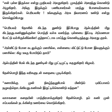
“என் புள்ள இருக்கா என்று முதியவர் அலறுகிறார். முகத்தில் அறைந்து கொண்டு
அழுகிறார். அங்கு இருக்கும் பணியாளர்கள் மரத்து போனவர்களாக
இருக்கிறார்கள். பெரியவரே ! உங்களுக்கு அரசு நிவாரணம் உண்டு என்று
சொல்லும்போது
“பெரியவர் தோளில் கிடந்த துண்டு இப்போது ஆல்பத்தின் மீது
கிடந்தது.கண்ணுக்குள்ள பொத்தி வச்சு வளர்த்த புள்ளைய இப்படி அம்மணமா
போட்டு வச்சிருக்கீங்களே! குற்றசாட்டாக பாய்ந்து கொண்டிருந்தது அவரது குரல்.
“அள்ளிட்டு போன கடலுக்கும் மனசில்ல, என்னைய விட்டுட்டு போன இவளுக்கும்
மனசில்ல: கிழ உசுரு போயிடும் தாயி”
ஆல்பத்தின் மேல் கிடந்த துண்டின் மீது முட்டிமுட்டி கதறுகிறார் கிழவர்.
தேன்மொழி இந்த வரிகளுடன் கதையை முடிக்கிறார்.
“சுனாமிக்கு முன் நிகழ்ந்ததுபோல் மீண்டும் புவிப்பாளம்
நழுவத்தொடங்கியது.கண்கள் இருட்டிக்கொண்டு வந்தன”
வாசகனை கதையின் பாத்திரமாக்குகிறார் தேன்மொழி. நம் கண் முன்
சம்பவங்கள் நடக்கின்ற உணர்வை கொடுக்கிறார்.