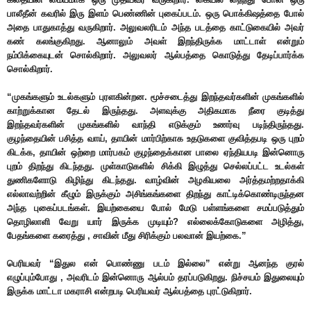
பாலீதீன் கவரில் இரு இளம் பெண்ணின் புகைப்படம். ஒரு பொக்கிஷத்தை போல்
அதை பாதுகாத்து வருகிறார். அலுவலரிடம் அந்த படத்தை காட்டுகையில் அவர்
கண் கலங்குகிறது. ஆனாலும் அவள் இறந்திருக்க மாட்டாள் என்றும்
நம்பிக்கையுடன் சொல்கிறார். அலுவலர் ஆல்பத்தை கொடுத்து தேடிப்பார்க்க
சொல்கிறார்.
“முகங்களும் உடல்களும் புரளகின்றன. மூச்சடைத்து இறந்தவர்களின் முகங்களில்
காற்றுக்கான தேடல் இருந்தது. அளவுக்கு அதிகமாக நீரை குடித்து
இறந்தவர்களின் முகங்களில் வாந்தி எடுக்கும் உணர்வு படிந்திருந்தது.
குழந்தையின் பசித்த வாய், தாயின் மார்பிற்காக உதடுகளை குவித்தபடி ஒரு புறம்
கிடக்க, தாயின் ஒற்றை மார்பகம் குழந்தைக்கான பாலை ஏந்தியபடி இன்னொரு
புறம் திறந்து கிடந்தது. முள்காடுகளில் சிக்கி இழுத்து செல்லப்பட்ட உடல்கள்
துணிகளோடு கிழிந்து கிடந்தது. வாழ்வின் அழகியலை அர்த்தமற்றதாக்கி
எல்லாவற்றின் கீழும் இருக்கும் அசிங்கங்களை திறந்து காட்டிக்கொண்டிருந்தன
அந்த புகைப்படங்கள். இயற்கையை போல் மேடு பள்ளங்களை சமப்படுத்தும்
தொழிலாளி வேறு யார் இருக்க முடியும்? எல்லைக்கோடுகளை அழித்து,
பேதங்களை கரைத்து , சாவின் மீது சிரிக்கும் பலவான் இயற்கை.”
பெரியவர் “இதுல என் பொண்ணு படம் இல்லை” என்று ஆனந்த குரல்
எழுப்பும்போது , அவரிடம் இன்னொரு ஆல்பம் தரப்படுகிறது. நிச்சயம் இதுலையும்
இருக்க மாட்டா மகராசி என்றபடி பெரியவர் ஆல்பத்தை புரட்டுகிறார்.