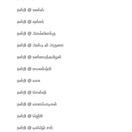
நன்றி @ உலக்ஸ்
நன்றி @ ஷங்கர்
நன்றி @ அகல்விளக்கு
நன்றி @ அன்புடன் அருணா
நன்றி @ உண்மைத்தமிழன்
நன்றி @ ராமலக்‌ஷ்மி
நன்றி @ வாசு
நன்றி @ சென்ஷி
நன்றி @ வானம்பாடிகள்
நன்றி @ ஜெர்ரி
நன்றி @ டிவிஆர் சார்