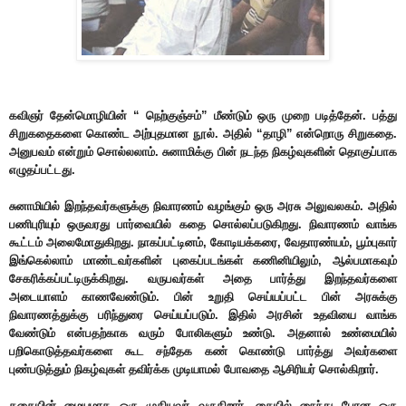
கவிஞர் தேன்மொழியின் “ நெற்குஞ்சம்” மீண்டும் ஒரு முறை படித்தேன். பத்து
சிறுகதைகளை கொண்ட அற்புதமான நூல். அதில் “தாழி” என்றொரு சிறுகதை.
அனுபவம் என்றும் சொல்லலாம். சுனாமிக்கு பின் நடந்த நிகழ்வுகளின் தொகுப்பாக
எழுதப்பட்டது.
சுனாமியில் இறந்தவர்களுக்கு நிவாரணம் வழங்கும் ஒரு அரசு அலுவலகம். அதில்
பணிபுரியும் ஒருவரது பார்வையில் கதை சொல்லப்படுகிறது. நிவாரணம் வாங்க
கூட்டம் அலைமோதுகிறது. நாகப்பட்டினம், கோடியக்கரை, வேதாரண்யம், பூம்புகார்
இங்கெல்லாம் மாண்டவர்களின் புகைப்படங்கள் கணினியிலும், ஆல்பமாகவும்
சேகரிக்கப்பட்டிருக்கிறது. வருபவர்கள் அதை பார்த்து இறந்தவர்களை
அடையாளம் காணவேண்டும். பின் உறுதி செய்யப்பட்ட பின் அரசுக்கு
நிவாரணத்துக்கு பரிந்துரை செய்யப்படும். இதில் அரசின் உதவியை வாங்க
வேண்டும் என்பதற்காக வரும் போலிகளும் உண்டு. அதனால் உண்மையில்
பறிகொடுத்தவர்களை கூட சந்தேக கண் கொண்டு பார்த்து அவர்களை
புண்படுத்தும் நிகழ்வுகள் தவிர்க்க முடியாமல் போவதை ஆசிரியர் சொல்கிறார்.
கதையின் மையமாக ஒரு முதியவர் வருகிறார். கையில் நைந்து போன ஒரு