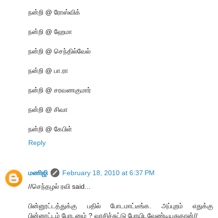
நன்றி @ ரோஸ்விக்
நன்றி @ ஹேமா
நன்றி @ செந்தில்வேல்
நன்றி @ பா.ரா
நன்றி @ சரவணகுமார்
நன்றி @ சிவா
நன்றி @ கேபிள்
Reply
மணிஜி
February 18, 2010 at 6:37 PM
//செந்தழல் ரவி said...
பின்னூட்டத்துக்கு பதில் போடமாட்டீங்க. அப்புறம் எதுக்கு
பின்னூட்டம் போடனும் ? வாசிச்சுட்டு போயிடவேண்டியதுதான்//