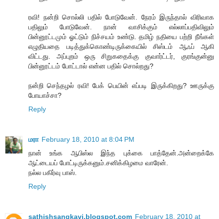
ரவி! நன்றி சொல்லி பதில் போடுவேன். நேரம் இருந்தால் விரிவாக
பதிலும் போடுவேன். நான் வாசிக்கும் எல்லாப்பதிவிலும்
பின்னூட்டமும் ஓட்டும் நிச்சயம் உண்டு. தமிழ் நதியை பற்றி நீங்கள்
எழுதியதை படித்துக்கொண்டிருக்கையில் சிஸ்டம் ஆஃப் ஆகி
விட்டது. அப்புறம் ஒரு சிறுகதைக்கு குவார்ட்டர், குரங்குன்னு
பின்னூட்டம் போட்டால் என்ன பதில் சொல்றது?
நன்றி செந்தழல் ரவி! பேக் பெயின் எப்படி இருக்கிறது? ஊருக்கு
போயாச்சா?
Reply
மரா
February 18, 2010 at 8:04 PM
நான் உங்க ஆபிஸ்ல இந்த புக்கை பாத்தேன்.அன்றைக்கே
ஆட்டையப் போட்டிருக்கனும்.சனிக்கிழமை வாரேன்.
நல்ல பகிர்வு பாஸ்.
Reply
sathishsangkavi.blogspot.com
February 18, 2010 at