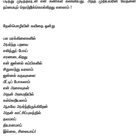
படித்து முடித்தவுடன் என் கண்கள் கலங்கியது. அந்த முதியவரின் வேதனை
நம்மையும் தொற்றிக்கொள்கிறது எனலாம் !
தேன்மொழியின் கவிதை ஒன்று
பல மரக்கிளைகளில்
அமர்ந்த பறவை
சலித்துப் போய்
சரணடைகிறது
என் ஜன்னல் கம்பிகளில்
சிறுகாற்று வரலாம்
ஜன்னல் கதவுகளை
மீட்டிப் போகலாம்
என் அசைவுகள்
அதன் அமைதியில்
கல்லெறியலாம்
ஆகவே அமர்ந்திருக்கிறேன்
அதன் காட்சிப்புலத்தில்
தவமாய்
தியானமாய்
இல்லை, சிலையாய்!