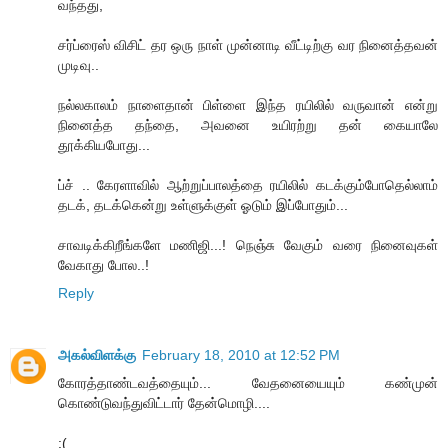
வந்தது,
சர்ப்ரைஸ் விசிட் தர ஒரு நாள் முன்னாடி வீட்டிற்கு வர நினைத்தவன்
முடிவு..
நல்லகாலம் நாளைதான் பிள்ளை இந்த ரயிலில் வருவான் என்று
நினைத்த தந்தை, அவனை உயிரற்று தன் கையாலே
தூக்கியபோது...
ப்ச் .. கேரளாவில் ஆற்றுப்பாலத்தை ரயிலில் கடக்கும்போதெல்லாம்
தடக், தடக்கென்று உள்ளுக்குள் ஓடும் இப்போதும்...
சாவடிக்கிறீங்களே மணிஜி...! நெஞ்சு வேகும் வரை நினைவுகள்
வேகாது போல..!
Reply
அகல்விளக்கு
February 18, 2010 at 12:52 PM
கோரத்தாண்டவத்தையும்... வேதனையையும் கண்முன்
கொண்டுவந்துவிட்டார் தேன்மொழி....
:(