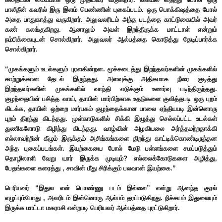
பாலீதீன் கவரில் இரு இளம் பெண்ணின் புகைப்படம். ஒரு பொக்கிஷத்தை போல்
அதை பாதுகாத்து வருகிறார். அலுவலரிடம் அந்த படத்தை காட்டுகையில் அவர்
கண் கலங்குகிறது. ஆனாலும் அவள் இறந்திருக்க மாட்டாள் என்றும்
நம்பிக்கையுடன் சொல்கிறார். அலுவலர் ஆல்பத்தை கொடுத்து தேடிப்பார்க்க
சொல்கிறார்.
“முகங்களும் உடல்களும் புரளகின்றன. மூச்சடைத்து இறந்தவர்களின் முகங்களில்
காற்றுக்கான தேடல் இருந்தது. அளவுக்கு அதிகமாக நீரை குடித்து
இறந்தவர்களின் முகங்களில் வாந்தி எடுக்கும் உணர்வு படிந்திருந்தது.
குழந்தையின் பசித்த வாய், தாயின் மார்பிற்காக உதடுகளை குவித்தபடி ஒரு புறம்
கிடக்க, தாயின் ஒற்றை மார்பகம் குழந்தைக்கான பாலை ஏந்தியபடி இன்னொரு
புறம் திறந்து கிடந்தது. முள்காடுகளில் சிக்கி இழுத்து செல்லப்பட்ட உடல்கள்
துணிகளோடு கிழிந்து கிடந்தது. வாழ்வின் அழகியலை அர்த்தமற்றதாக்கி
எல்லாவற்றின் கீழும் இருக்கும் அசிங்கங்களை திறந்து காட்டிக்கொண்டிருந்தன
அந்த புகைப்படங்கள். இயற்கையை போல் மேடு பள்ளங்களை சமப்படுத்தும்
தொழிலாளி வேறு யார் இருக்க முடியும்? எல்லைக்கோடுகளை அழித்து,
பேதங்களை கரைத்து , சாவின் மீது சிரிக்கும் பலவான் இயற்கை.”
பெரியவர் “இதுல என் பொண்ணு படம் இல்லை” என்று ஆனந்த குரல்
எழுப்பும்போது , அவரிடம் இன்னொரு ஆல்பம் தரப்படுகிறது. நிச்சயம் இதுலையும்
இருக்க மாட்டா மகராசி என்றபடி பெரியவர் ஆல்பத்தை புரட்டுகிறார்.