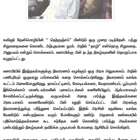
கவிஞர் தேன்மொழியின் “ நெற்குஞ்சம்” மீண்டும் ஒரு முறை படித்தேன். பத்து
சிறுகதைகளை கொண்ட அற்புதமான நூல். அதில் “தாழி” என்றொரு சிறுகதை.
அனுபவம் என்றும் சொல்லலாம். சுனாமிக்கு பின் நடந்த நிகழ்வுகளின் தொகுப்பாக
எழுதப்பட்டது.
சுனாமியில் இறந்தவர்களுக்கு நிவாரணம் வழங்கும் ஒரு அரசு அலுவலகம். அதில்
பணிபுரியும் ஒருவரது பார்வையில் கதை சொல்லப்படுகிறது. நிவாரணம் வாங்க
கூட்டம் அலைமோதுகிறது. நாகப்பட்டினம், கோடியக்கரை, வேதாரண்யம், பூம்புகார்
இங்கெல்லாம் மாண்டவர்களின் புகைப்படங்கள் கணினியிலும், ஆல்பமாகவும்
சேகரிக்கப்பட்டிருக்கிறது. வருபவர்கள் அதை பார்த்து இறந்தவர்களை
அடையாளம் காணவேண்டும். பின் உறுதி செய்யப்பட்ட பின் அரசுக்கு
நிவாரணத்துக்கு பரிந்துரை செய்யப்படும். இதில் அரசின் உதவியை வாங்க
வேண்டும் என்பதற்காக வரும் போலிகளும் உண்டு. அதனால் உண்மையில்
பறிகொடுத்தவர்களை கூட சந்தேக கண் கொண்டு பார்த்து அவர்களை
புண்படுத்தும் நிகழ்வுகள் தவிர்க்க முடியாமல் போவதை ஆசிரியர் சொல்கிறார்.
கதையின் மையமாக ஒரு முதியவர் வருகிறார். கையில் நைந்து போன ஒரு