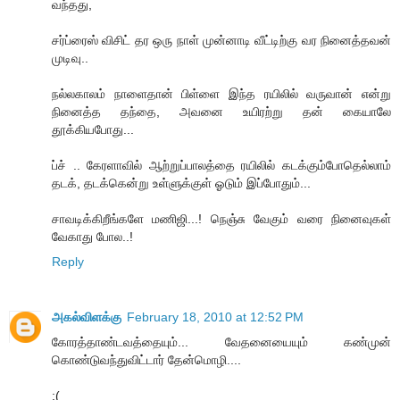
வந்தது,
சர்ப்ரைஸ் விசிட் தர ஒரு நாள் முன்னாடி வீட்டிற்கு வர நினைத்தவன்
முடிவு..
நல்லகாலம் நாளைதான் பிள்ளை இந்த ரயிலில் வருவான் என்று
நினைத்த தந்தை, அவனை உயிரற்று தன் கையாலே
தூக்கியபோது...
ப்ச் .. கேரளாவில் ஆற்றுப்பாலத்தை ரயிலில் கடக்கும்போதெல்லாம்
தடக், தடக்கென்று உள்ளுக்குள் ஓடும் இப்போதும்...
சாவடிக்கிறீங்களே மணிஜி...! நெஞ்சு வேகும் வரை நினைவுகள்
வேகாது போல..!
Reply
அகல்விளக்கு
February 18, 2010 at 12:52 PM
கோரத்தாண்டவத்தையும்... வேதனையையும் கண்முன்
கொண்டுவந்துவிட்டார் தேன்மொழி....
:(