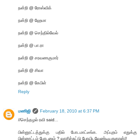
நன்றி @ ரோஸ்விக்
நன்றி @ ஹேமா
நன்றி @ செந்தில்வேல்
நன்றி @ பா.ரா
நன்றி @ சரவணகுமார்
நன்றி @ சிவா
நன்றி @ கேபிள்
Reply
மணிஜி
February 18, 2010 at 6:37 PM
//செந்தழல் ரவி said...
பின்னூட்டத்துக்கு பதில் போடமாட்டீங்க. அப்புறம் எதுக்கு
பின்னூட்டம் போடனும் ? வாசிச்சுட்டு போயிடவேண்டியதுதான்//