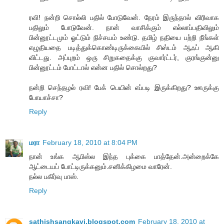
ரவி! நன்றி சொல்லி பதில் போடுவேன். நேரம் இருந்தால் விரிவாக
பதிலும் போடுவேன். நான் வாசிக்கும் எல்லாப்பதிவிலும்
பின்னூட்டமும் ஓட்டும் நிச்சயம் உண்டு. தமிழ் நதியை பற்றி நீங்கள்
எழுதியதை படித்துக்கொண்டிருக்கையில் சிஸ்டம் ஆஃப் ஆகி
விட்டது. அப்புறம் ஒரு சிறுகதைக்கு குவார்ட்டர், குரங்குன்னு
பின்னூட்டம் போட்டால் என்ன பதில் சொல்றது?
நன்றி செந்தழல் ரவி! பேக் பெயின் எப்படி இருக்கிறது? ஊருக்கு
போயாச்சா?
Reply
மரா
February 18, 2010 at 8:04 PM
நான் உங்க ஆபிஸ்ல இந்த புக்கை பாத்தேன்.அன்றைக்கே
ஆட்டையப் போட்டிருக்கனும்.சனிக்கிழமை வாரேன்.
நல்ல பகிர்வு பாஸ்.
Reply
sathishsangkavi.blogspot.com
February 18, 2010 at