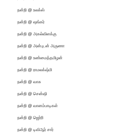
நன்றி @ உலக்ஸ்
நன்றி @ ஷங்கர்
நன்றி @ அகல்விளக்கு
நன்றி @ அன்புடன் அருணா
நன்றி @ உண்மைத்தமிழன்
நன்றி @ ராமலக்‌ஷ்மி
நன்றி @ வாசு
நன்றி @ சென்ஷி
நன்றி @ வானம்பாடிகள்
நன்றி @ ஜெர்ரி
நன்றி @ டிவிஆர் சார்