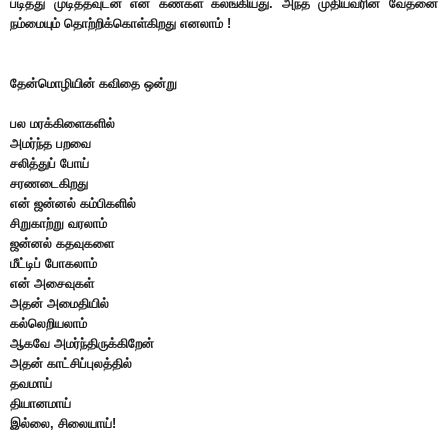
படித்து முடித்தவுடன் என் கண்கள் கலங்கியது. அந்த முதியவரின் வேதனை
நம்மையும் தொற்றிக்கொள்கிறது எனலாம் !
தேன்மொழியின் கவிதை ஒன்று
பல மரக்கிளைகளில்
அமர்ந்த பறவை
சலித்துப் போய்
சரணடைகிறது
என் ஜன்னல் கம்பிகளில்
சிறுகாற்று வரலாம்
ஜன்னல் கதவுகளை
மீட்டிப் போகலாம்
என் அசைவுகள்
அதன் அமைதியில்
கல்லெறியலாம்
ஆகவே அமர்ந்திருக்கிறேன்
அதன் காட்சிப்புலத்தில்
தவமாய்
தியானமாய்
இல்லை, சிலையாய்!