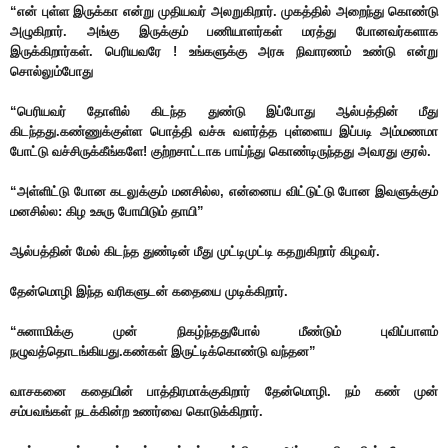
“என் புள்ள இருக்கா என்று முதியவர் அலறுகிறார். முகத்தில் அறைந்து கொண்டு
அழுகிறார். அங்கு இருக்கும் பணியாளர்கள் மரத்து போனவர்களாக
இருக்கிறார்கள். பெரியவரே ! உங்களுக்கு அரசு நிவாரணம் உண்டு என்று
சொல்லும்போது
“பெரியவர் தோளில் கிடந்த துண்டு இப்போது ஆல்பத்தின் மீது
கிடந்தது.கண்ணுக்குள்ள பொத்தி வச்சு வளர்த்த புள்ளைய இப்படி அம்மணமா
போட்டு வச்சிருக்கீங்களே! குற்றசாட்டாக பாய்ந்து கொண்டிருந்தது அவரது குரல்.
“அள்ளிட்டு போன கடலுக்கும் மனசில்ல, என்னைய விட்டுட்டு போன இவளுக்கும்
மனசில்ல: கிழ உசுரு போயிடும் தாயி”
ஆல்பத்தின் மேல் கிடந்த துண்டின் மீது முட்டிமுட்டி கதறுகிறார் கிழவர்.
தேன்மொழி இந்த வரிகளுடன் கதையை முடிக்கிறார்.
“சுனாமிக்கு முன் நிகழ்ந்ததுபோல் மீண்டும் புவிப்பாளம்
நழுவத்தொடங்கியது.கண்கள் இருட்டிக்கொண்டு வந்தன”
வாசகனை கதையின் பாத்திரமாக்குகிறார் தேன்மொழி. நம் கண் முன்
சம்பவங்கள் நடக்கின்ற உணர்வை கொடுக்கிறார்.