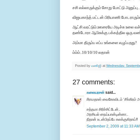
சசி எல்லாருக்கும் சோறு போட்டு அனுப்பு..
விஜயகாந்த் மட்டன் பிரியாணி போடராரும்மா
ஆட்சி வரட்டும்.ஊரையே அடிச்சு உலை வச
தண்டோரா ஆபிசுக்கு பக்கத்தில ஒரு வண்டி
அம்மா திரும்ப எப்ப உங்களை எழுப்பறது?
ம்ம்ம்..10/10/10 லதான்
Posted by
மணிஜி
at
Wednesday, Septembe
27 comments:
கலையரசன்
said...
//ராமதாஸ் வைகோவிடம் ‘சீக்கிரம் அ
சத்தமா சிரிச்சிட்டேன்..
அரசியல் நைய்யான்டின்னா..
நீதான் உடன்பிறப்பே கலக்குகிறாய்!!
September 2, 2009 at 11:33 AM