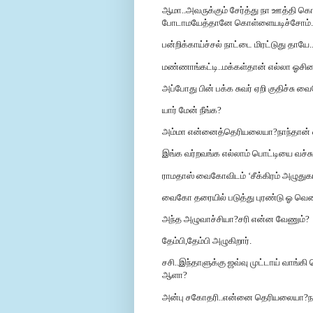
ஆமா..அவருக்கும் சேர்த்து நா ஊத்தி கொ
போடாமயேத்தானே கொள்ளையடிச்சோம்.
பன்றிக்காய்ச்சல் நாட்டை மிரட்டுது தாயே
மண்ணாங்கட்டி..மக்கள்தான் எல்லா ஓசியை
அப்போது பின் பக்க சுவர் ஏறி குதிச்சு வை
யார் மேன் நீங்க?
அம்மா என்னைத்தெரியலையா?நாந்தான
இங்க வர்றவங்க எல்லாம் பொட்டியை வச்சு
ராமதாஸ் வைகோவிடம் ‘சீக்கிரம் அழுதுகா
வைகோ தரையில் படுத்து புரண்டு ஓ வென
அந்த அழுவாச்சியா?சரி என்ன வேணும்?
தேம்பி,தேம்பி அழுகிறார்.
சசி..இந்தாளுக்கு ஜவ்வு முட்டாய் வாங்கி
ஆளா?
அன்பு சகோதரி..என்னை தெரியலையா?நான்