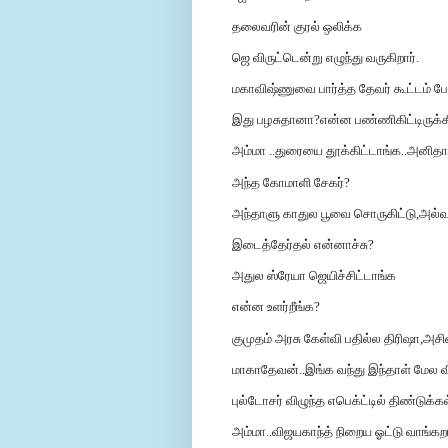
தலைவரின் குரல் ஒலிக்க
ஜெ விருட்டென்று எழுந்து வருகிறார்.
மகாவிஷ்ணுவை பார்த்த தேவர் கூட்டம் ப
இது பழசுதானா?என்ன பண்ணிகிட்டிருக்கீ
அம்மா ..துரையை தூக்கிட்டாங்க..அனிதாவை 
அந்த கோமாளி சேகர்?
அந்தாளு காதுல பூவை சொருகிட்டு,அல்வா
இடைத்தேர்தல் என்னாச்சு?
அதுல ஸ்ரேயா ஜெயிச்சிட்டாங்க
என்ன உளர்றீங்க?
குமுதம் அரசு கேள்வி பதில்ல திரிஷா,அசி
மாகாதேவன்..இங்க வந்து இந்தாள் மேல வ
புல்டோசர் விழுந்த எபெக்ட்டில் திண்டுக்க
அம்மா..விஜயகாந்த் நிறைய ஓட்டு வாங்கற