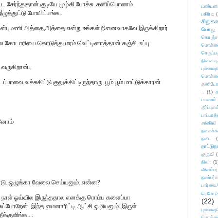
ூட சேர்ந்துதான் குடியே மூழ்கி போச்சு..சனிப்பொணம்
டண்டன
ுத்துட்டு போயிட்டீங்க..
பகிர்வு
(
சிறுக
அன்புமணி அத்தை,அத்தை என்று உங்கள் நினைவாகவே இருக்கிறார்
பொது
கொஞ்ச
ல கோடாரியை கொடுத்து மரம் வெட்டினாத்தான் கஞ்சி..உப்பு
மொக்க
செருப்ப
நினைவு
வருகிறான்..
புனைவு
மொக்க
வை வச்சுகிட்டு குலுக்கிட்டிருந்தாரு..பூம் பூம் மாட்டுக்காரன்
தண்டோரா
..
(1)
த
பயணம்
தீர்ப்பு
பாப்பாத்
்னோம்
சங்கிலி
நகைச்ச
நடை
(
நாட்டுந
குருவி
நிலா
(1
விளம்பர
நண்பர்க
கொடு..ஒழுங்கா வேலை செய்யனும்..என்ன?
பார்வை/
ரெமோ/க
ட நாள் ஓய்வில இருந்ததால எனக்கு ரொம்ப களைப்பா
(22)
்கப்போறேன்..இந்த மைனாரிட்டி ஆட்சி ஒழியனும்..இருள்
புனைவ
க்குளிங்க....
மொக்க