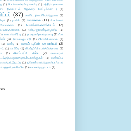
து
(1)
பொய்யாண்டி/நையாண்டி
(1)
மந்திரப்புன்னகை
சு.....(உரையாடல் சிறுகதை போட்டிக்காக...)
(1)
ட்டர்
(37)
மானிட்டர்/வாசிப்பு/அனுபவம்
(1)
மொக்கை
(11)
்டிங்
(1)
முகில்
(1)
மொக்கை/
மொக்கை/எளக்கியம்
(2)
/அல்லக்கை
(1)
ை/மகாமொக்கை
(1)
ரண்டி/ஜர்கண்டி/ஏமூண்டி
(1)
1)
ராகவன்/பகிர்வு
(1)
ராமதாசு/ரவுசு/புனைவு
(1)
ரீமா
ிக்ஸ்
(3)
ரீமிக்ஸ்/ஒப்பாரி
(1)
ரீமேக்/மொக்கை
(1)
வலைப் பதிவர் நல வாரியம்
(2)
(1)
வண்டி
(1)
--1
(1)
வாசிப்பு
(1)
விபரீதம்/விகடன்/விமர்சனம்
(1)
விளம்பரம்/ பகிர்வு
(2)
ம்
(1)
விளம்பரம்/
ட்டம்/தற்பெருமை/பீற்றிக்கொள்ளுதல்/
(1)
வீண்வம்பு/
ேலை/நாட்டுநடப்பு
(1)
ஜ்யோவ்ராம்/அனுஜன்யா/வாசு/
ண்மத்தமிழன்/கேபிள்
(1)
ஸ்மைல்/குறும்படம்
(1)
wers