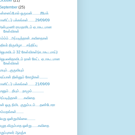
October
(21)
September
(25)
உன்னைப்போல் ஒருவன்.........ரீமேக்
மானிட்டர் பக்கங்கள்........29/09/09
அன்புமணி ராமதாசிடம் ஏடாகூடமான
கேள்விகள்
ம்ம்ம்ம்...அப்படித்தான்..கவிதைகள்
பதிவர் திருவிழா.....சந்திப்பு
ஜெயாவிடம் 32 கேள்விகள்(எடாகூடமாய்)
ஜெயலலிதாவிடம் நான் கேட்ட ஏடாகூடமான
கேள்விகள்
நாயும்...குருவியும்
கரப்பான் தின்னும் கோழிகள்.........
மானிட்டர் பக்கங்கள்........21/09/09
ானும்....நீயும்....நாமும்.............
அப்படித்தான்.......கவிதை
என் ஒரு நிமிட குறும்படம்.....தண்டோரா
சம்மதங்கள்........
வேறு ஒன்றுமில்லை.........
எழுத விரும்பாத ஒன்று.......கவிதை
கறுப்புகலர் ஆரஞ்சு