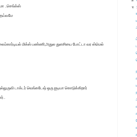
►
ா ..செங்க்ஸ்
▼
தெய்வமே
,லைம்கார்டியல் மிக்ஸ் பண்ணி,அதுல துளசியை போட்டா வர ஸ்மெல்
புல்லுருவி டாக்டர் வெங்கடேஷ் ஒரு ஐடியா கொடுக்கிறார்
ந
்..