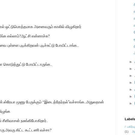
ோல் ஒட்டுமொத்தமாக அனைவரும் காலில் விழுகிறார்
ங்க எல்லாம்?ஆட்சி என்னாச்சு?
புள்ளை புடிக்கிறவன் புடிச்சுட்டு போயிட்டாங்க..
►
 கொடுத்துட்டு போயிட்டாருங்க..
►
►
►
►
►
ன்.ஸ்ரேயா மூணு பேருக்கும் “இடைத்தேர்தல்
”
வச்சாங்க..அதுலதான்
►
ிழுங்க
Label
ல் சீனிவாசன் நசுங்கிபோகிறார்.
/ பகிர்வ
ாரு.அவரு கிட்ட கூட்டணி வச்சா?
(1)
அ