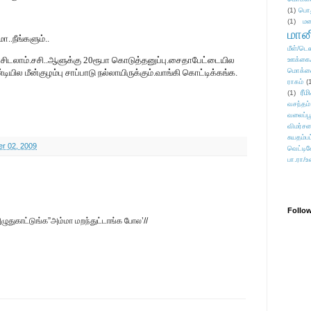
(1)
பொ
(1)
மன
மானி
..நீங்களும்..
மீள்/டெஸ
்சிடலாம்.சசி..ஆளுக்கு 20ரூபா கொடுத்தனுப்பு.சைதாபேட்டையில
ஊக்கை
மொக்க
யில மீன்குழம்பு சாப்பாடு நல்லாயிருக்கும்.வாங்கி கொட்டிக்கங்க.
ராகம்
(
ரீம
(1)
வசந்தம்
வலைப்பூ
விமர்சன
சுயதம்ப
r 02, 2009
வெட்டிவ
பா.ரா/உ
Follo
ழுதுகாட்டுங்க”அம்மா மறந்துட்டாங்க போல’//