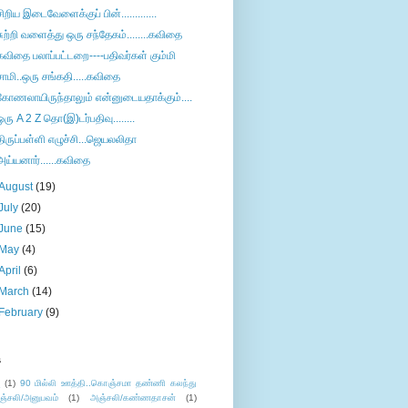
சிறிய இடைவேளைக்குப் பின்.............
சுற்றி வளைத்து ஒரு சந்தேகம்........கவிதை
கவிதை பலாப்பட்டறை----பதிவர்கள் கும்மி
சாமி..ஒரு சங்கதி.....கவிதை
கோணலாயிருந்தாலும் என்னுடையதாக்கும்....
ஒரு A 2 Z தொ(இ)டர்பதிவு........
திருப்பள்ளி எழுச்சி...ஜெயலலிதா
அய்யனார்......கவிதை
August
(19)
July
(20)
June
(15)
May
(4)
April
(6)
March
(14)
February
(9)
s
ு
(1)
90 மில்லி ஊத்தி..கொஞ்சமா தண்ணி கலந்து
ஞ்சலி/அனுபவம்
(1)
அஞ்சலி/கண்ணதாசன்
(1)