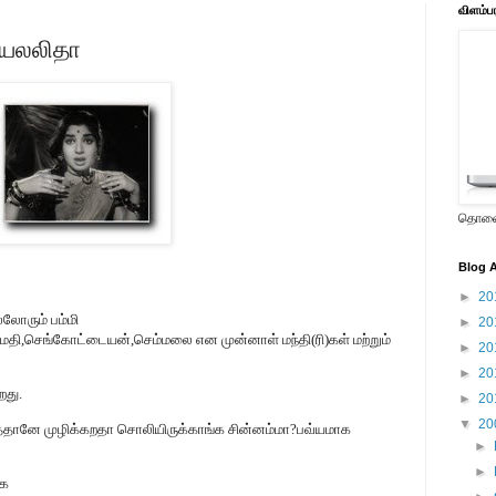
விளம்ப
ஜெயலலிதா
தொலைக
Blog A
►
20
லோரும் பம்மி
►
20
்மதி,செங்கோட்டையன்,செம்மலை என முன்னாள் மந்தி(ரி)கள் மற்றும்
►
20
►
20
றது.
►
20
▼
20
த்தானே முழிக்கறதா சொலியிருக்காங்க சின்னம்மா?பவ்யமாக
►
►
்க