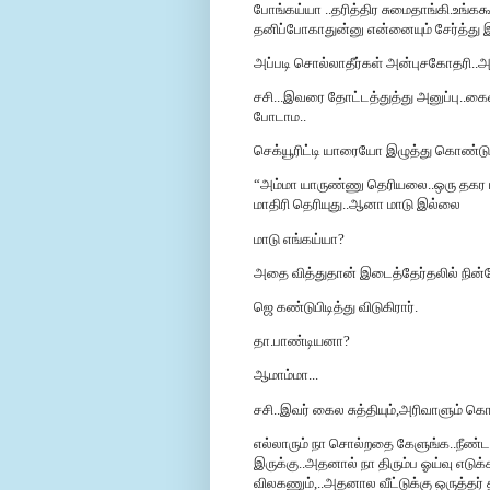
போங்கய்யா ..தரித்திர சுமைதாங்கி.உங்கக
தனிப்போகாதுன்னு என்னையும் சேர்த்து இழ
அப்படி சொல்லாதீர்கள் அன்புசகோதரி..
சசி...இவரை தோட்டத்துத்து அனுப்பு..கை
போடாம..
செக்யூரிட்டி யாரையோ இழுத்து கொண்டு 
“அம்மா யாருண்ணு தெரியலை..ஒரு தகர டப்பா
மாதிரி தெரியுது..ஆனா மாடு இல்லை
மாடு எங்கய்யா?
அதை வித்துதான் இடைத்தேர்தலில் நின
ஜெ கண்டுபிடித்து விடுகிரார்.
தா.பாண்டியனா?
ஆமாம்மா...
சசி..இவர் கைல சுத்தியும்,அரிவாளும் 
எல்லாரும் நா சொல்றதை கேளுங்க..நீண்
இருக்கு..அதனால் நா திரும்ப ஓய்வு எடுக
விலகணும்,..அதனால வீட்டுக்கு ஒருத்தர் தீ