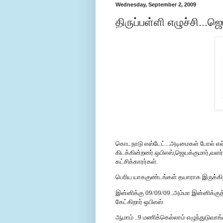
Wednesday, September 2, 2009
திருப்பள்ளி எழுச்சி...
கொடநாடு எஸ்டேட்...அடிமைகள் போல் எல்
கிடக்கின்றனர்.ஒபிஎஸ்,ஜெயக்குமார்,வளர
கட்சிக்காரர்கள்.
பெரிய யாககுண்டங்கள் தயாராக இருக்கி
இன்னிக்கு
09/09/09..
அம்மா இன்னிக்கு
கேட்கிறார் ஒபிஎஸ்
ஆமாம் ..9 மணிக்கெல்லாம் எழுந்துடுவாங