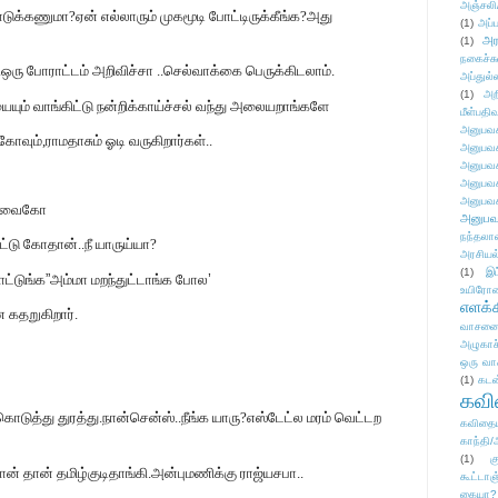
அஞ்சலி
டுக்கணுமா?ஏன் எல்லாரும் முகமூடி போட்டிருக்கீங்க?அது
(1)
அப்ப
அர
(1)
நகைச்ச
..ஒரு போராட்டம் அறிவிச்சா ..செல்வாக்கை பெருக்கிடலாம்.
அப்துல்
(1)
அற
யும் வாங்கிட்டு நன்றிக்காய்ச்சல் வந்து அலையறாங்களே
மீள்பதிவ
அனுபவக
கோவும்,ராமதாசும் ஓடி வருகிறார்கள்..
அனுபவக
அனுபவக
அனுபவக
அனுபவக
் வைகோ
அனுபவ
நந்தலால
ட்டு கோதான்..நீ யாருய்யா?
அரசியல
(1)
இட
ட்டுங்க
”
அம்மா மறந்துட்டாங்க போல
’
உயிரோ
எளக்க
 கதறுகிறார்.
வாசனை/க
அழுகாச
ஒரு வா
(1)
கடன
கவ
 கொடுத்து துரத்து.நான்சென்ஸ்..நீங்க யாரு?எஸ்டேட்ல மரம் வெட்டற
கவிதைய
காந்தி/
(1)
க
 தான் தமிழ்குடிதாங்கி.அன்புமணிக்கு ராஜ்யசபா..
கூட்டா
கையா?