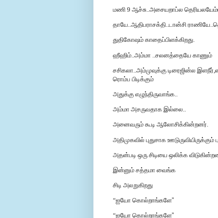
மணி 9 ஆச்சு..அசையறாப்ல தெரியலயேம்ம
தாயே..ஆதிபராசக்தி..டான்சி ராணியே..
துதிகோஷம் காதைப்பிளக்கிறது.
ஹீஹிம்..அம்மா ..சலனத்தையே காணும்
சசிகலா..அம்முவுக்கு டிரைஜின்ல இளநீர்
ரொம்ப பிடிக்கும்
அதுக்கு எழுந்திருவாங்க..
அம்மா அசருவதாக இல்லை..
அனைவரும் கூடி ஆலோசிக்கின்றனர்.
அதிமுகவில் புதுசாக ஊடுருவியிருக்கும் 
அதன்படி ஒரு சிடியை ஒலிக்க விடுகின்றனர
இன்னும் சத்தமா வைங்க
சிடி அலறுகிறது
“ஐயோ கொல்றாங்களே
”
“ஐயோ கொல்றாங்களே
”