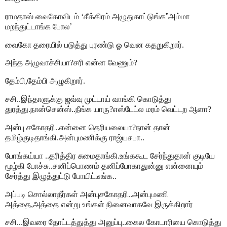
ராமதாஸ் வைகோவிடம் ‘சீக்கிரம் அழுதுகாட்டுங்க
”
அம்மா
மறந்துட்டாங்க போல
’
வைகோ தரையில் படுத்து புரண்டு ஓ வென கதறுகிறார்.
அந்த அழுவாச்சியா?சரி என்ன வேணும்?
தேம்பி,தேம்பி அழுகிறார்.
சசி..இந்தாளுக்கு ஜவ்வு முட்டாய் வாங்கி கொடுத்து
துரத்து.நான்சென்ஸ்..நீங்க யாரு?எஸ்டேட்ல மரம் வெட்டற ஆளா?
அன்பு சகோதரி..என்னை தெரியலையா?நான் தான்
தமிழ்குடிதாங்கி.அன்புமணிக்கு ராஜ்யசபா..
போங்கய்யா ..தரித்திர சுமைதாங்கி.உங்ககூட சேர்ந்துதான் குடியே
மூழ்கி போச்சு..சனிப்பொணம் தனிப்போகாதுன்னு என்னையும்
சேர்த்து இழுத்துட்டு போயிட்டீங்க..
அப்படி சொல்லாதீர்கள் அன்புசகோதரி..அன்புமணி
அத்தை,அத்தை என்று உங்கள் நினைவாகவே இருக்கிறார்
சசி...இவரை தோட்டத்துத்து அனுப்பு..கைல கோடாரியை கொடுத்து