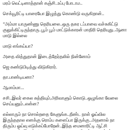
மரம் வெட்டினாத்தான் கஞ்சி..உப்பு போடாம..
செக்யூரிட்டி யாரையோ இழுத்து கொண்டு வருகிறான்..
“அம்மா யாருண்ணு தெரியலை..ஒரு தகர டப்பாவை வச்சுகிட்டு
குலுக்கிட்டிருந்தாரு..பூம் பூம் மாட்டுக்காரன் மாதிரி தெரியுது..ஆனா
மாடு இல்லை
மாடு எங்கய்யா?
அதை வித்துதான் இடைத்தேர்தலில் நின்னோம்
ஜெ கண்டுபிடித்து விடுகிரார்.
தா.பாண்டியனா?
ஆமாம்மா...
சசி..இவர் கைல சுத்தியும்,அரிவாளும் கொடு..ஒழுங்கா வேலை
செய்யனும்..என்ன?
எல்லாரும் நா சொல்றதை கேளுங்க..நீண்ட நாள் ஓய்வில
இருந்ததால எனக்கு ரொம்ப களைப்பா இருக்கு..அதனால் நா
திரும்ப ஓய்வு எடுக்கப்போறேன்..இந்த மைனாரிட்டி ஆட்சி