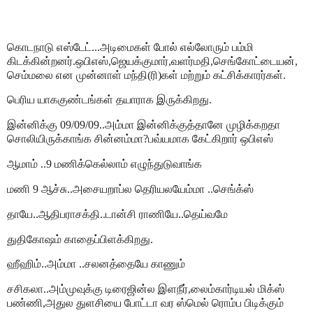
கொடநாடு எஸ்டேட்...அடிமைகள் போல் எல்லோரும் பம்மி
கிடக்கின்றனர்.ஒபிஎஸ்,ஜெயக்குமார்,வளர்மதி,செங்கோட்டையன்,
செம்மலை என முன்னாள் மந்தி(ரி)கள் மற்றும் கட்சிக்காரர்கள்.
பெரிய யாககுண்டங்கள் தயாராக இருக்கிறது.
இன்னிக்கு
09/09/09..
அம்மா இன்னிக்குத்தானே முழிக்கறதா
சொலியிருக்காங்க சின்னம்மா?பவ்யமாக கேட்கிறார் ஒபிஎஸ்
ஆமாம் ..9 மணிக்கெல்லாம் எழுந்துடுவாங்க
மணி 9 ஆச்சு..அசையறாப்ல தெரியலயேம்மா ..செங்க்ஸ்
தாயே..ஆதிபராசக்தி..டான்சி ராணியே..தெய்வமே
துதிகோஷம் காதைப்பிளக்கிறது.
ஹீஹிம்..அம்மா ..சலனத்தையே காணும்
சசிகலா..அம்முவுக்கு டிரைஜின்ல இளநீர்,லைம்கார்டியல் மிக்ஸ்
பண்ணி,அதுல துளசியை போட்டா வர ஸ்மெல் ரொம்ப பிடிக்கும்