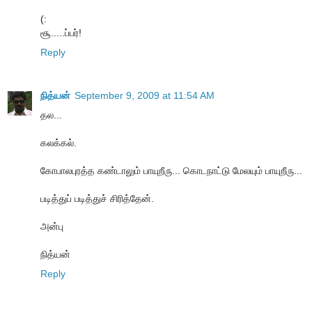
(:
சூ.....ப்பர்!
Reply
நித்யன்
September 9, 2009 at 11:54 AM
தல...
கலக்கல்.
கோபாலபுரத்த கண்டாலும் பாயுறீரு... கொடநாட்டு மேலயும் பாயுறீரு...
படித்துப் படித்துச் சிரித்தேன்.
அன்பு
நித்யன்
Reply