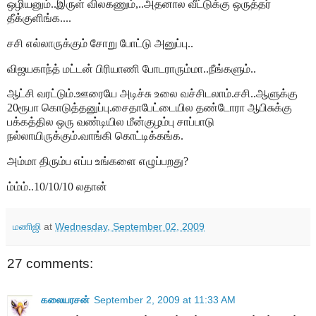
ஒழியனும்..இருள் விலகணும்,..அதனால வீட்டுக்கு ஒருத்தர்
தீக்குளிங்க....
சசி எல்லாருக்கும் சோறு போட்டு அனுப்பு..
விஜயகாந்த் மட்டன் பிரியாணி போடராரும்மா..நீங்களும்..
ஆட்சி வரட்டும்.ஊரையே அடிச்சு உலை வச்சிடலாம்.சசி..ஆளுக்கு
20ரூபா கொடுத்தனுப்பு.சைதாபேட்டையில தண்டோரா ஆபிசுக்கு
பக்கத்தில ஒரு வண்டியில மீன்குழம்பு சாப்பாடு
நல்லாயிருக்கும்.வாங்கி கொட்டிக்கங்க.
அம்மா திரும்ப எப்ப உங்களை எழுப்பறது?
ம்ம்ம்..10/10/10 லதான்
மணிஜி
at
Wednesday, September 02, 2009
27 comments:
கலையரசன்
September 2, 2009 at 11:33 AM