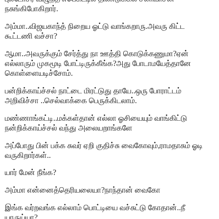
நசுங்கிபோகிறார்.
அம்மா..விஜயகாந்த் நிறைய ஓட்டு வாங்கறாரு.அவரு கிட்ட
கூட்டணி வச்சா?
ஆமா..அவருக்கும் சேர்த்து நா ஊத்தி கொடுக்கணுமா?ஏன்
எல்லாரும் முகமூடி போட்டிருக்கீங்க?அது போடாமயேத்தானே
கொள்ளையடிச்சோம்.
பன்றிக்காய்ச்சல் நாட்டை மிரட்டுது தாயே..ஒரு போராட்டம்
அறிவிச்சா ..செல்வாக்கை பெருக்கிடலாம்.
மண்ணாங்கட்டி..மக்கள்தான் எல்லா ஓசியையும் வாங்கிட்டு
நன்றிக்காய்ச்சல் வந்து அலையறாங்களே
அப்போது பின் பக்க சுவர் ஏறி குதிச்சு வைகோவும்,ராமதாசும் ஓடி
வருகிறார்கள்..
யார் மேன் நீங்க?
அம்மா என்னைத்தெரியலையா?நாந்தான் வைகோ
இங்க வர்றவங்க எல்லாம் பொட்டியை வச்சுட்டு கோதான்..நீ
யாருய்யா?