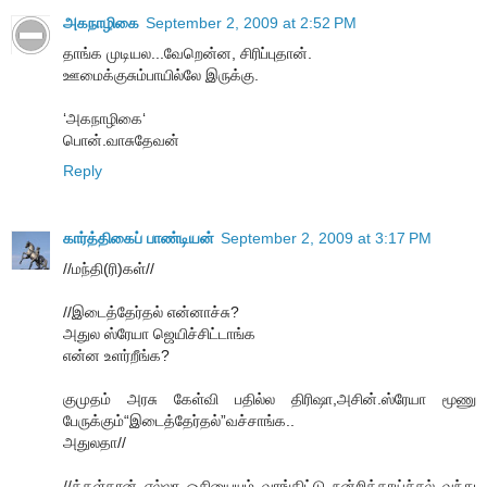
அகநாழிகை
September 2, 2009 at 2:52 PM
தாங்க முடியல...வேறென்ன, சிரிப்புதான்.
ஊமைக்குசும்பாயில்லே இருக்கு.
‘அகநாழிகை‘
பொன்.வாசுதேவன்
Reply
கார்த்திகைப் பாண்டியன்
September 2, 2009 at 3:17 PM
//மந்தி(ரி)கள்//
//இடைத்தேர்தல் என்னாச்சு?
அதுல ஸ்ரேயா ஜெயிச்சிட்டாங்க
என்ன உளர்றீங்க?
குமுதம் அரசு கேள்வி பதில்ல திரிஷா,அசின்.ஸ்ரேயா மூணு
பேருக்கும்“இடைத்தேர்தல்”வச்சாங்க..
அதுலதா//
//க்கள்தான் எல்லா ஓசியையும் வாங்கிட்டு நன்றிக்காய்ச்சல் வந்து