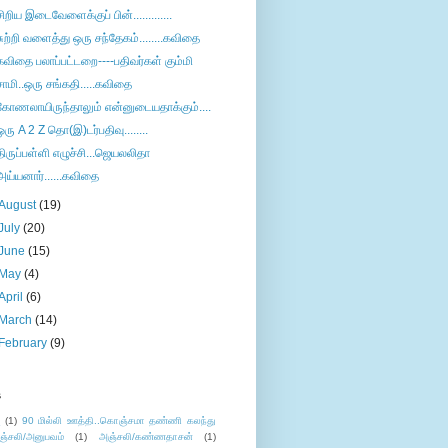
சிறிய இடைவேளைக்குப் பின்.............
சுற்றி வளைத்து ஒரு சந்தேகம்........கவிதை
கவிதை பலாப்பட்டறை----பதிவர்கள் கும்மி
சாமி..ஒரு சங்கதி.....கவிதை
கோணலாயிருந்தாலும் என்னுடையதாக்கும்....
ஒரு A 2 Z தொ(இ)டர்பதிவு........
திருப்பள்ளி எழுச்சி...ஜெயலலிதா
அய்யனார்......கவிதை
August
(19)
July
(20)
June
(15)
May
(4)
April
(6)
March
(14)
February
(9)
s
ு
(1)
90 மில்லி ஊத்தி..கொஞ்சமா தண்ணி கலந்து
ஞ்சலி/அனுபவம்
(1)
அஞ்சலி/கண்ணதாசன்
(1)