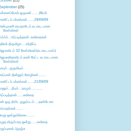
October
(21)
September
(25)
உன்னைப்போல் ஒருவன்.........ரீமேக்
மானிட்டர் பக்கங்கள்........29/09/09
அன்புமணி ராமதாசிடம் ஏடாகூடமான
கேள்விகள்
ம்ம்ம்ம்...அப்படித்தான்..கவிதைகள்
பதிவர் திருவிழா.....சந்திப்பு
ஜெயாவிடம் 32 கேள்விகள்(எடாகூடமாய்)
ஜெயலலிதாவிடம் நான் கேட்ட ஏடாகூடமான
கேள்விகள்
நாயும்...குருவியும்
கரப்பான் தின்னும் கோழிகள்.........
மானிட்டர் பக்கங்கள்........21/09/09
ானும்....நீயும்....நாமும்.............
அப்படித்தான்.......கவிதை
என் ஒரு நிமிட குறும்படம்.....தண்டோரா
சம்மதங்கள்........
வேறு ஒன்றுமில்லை.........
எழுத விரும்பாத ஒன்று.......கவிதை
கறுப்புகலர் ஆரஞ்சு