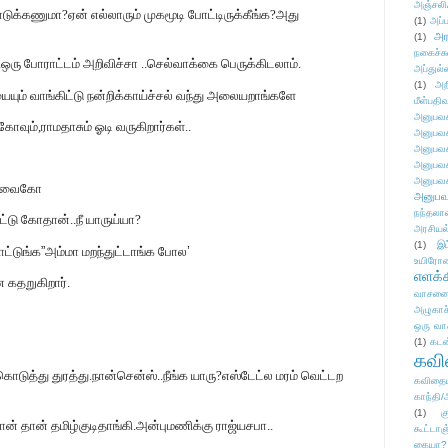
அஞ்சலி
டுக்கணுமா?ஏன் எல்லாரும் முகமூடி போட்டிருக்கீங்க?அது
(1)
அப்ப
அர
(1)
நகைச்ச
..ஒரு போராட்டம் அறிவிச்சா ..செல்வாக்கை பெருக்கிடலாம்.
அப்துல்
(1)
அற
யும் வாங்கிட்டு நன்றிக்காய்ச்சல் வந்து அலையறாங்களே
மீள்பதிவ
அனுபவக
கோவும்,ராமதாசும் ஓடி வருகிறார்கள்..
அனுபவக
அனுபவக
அனுபவக
அனுபவக
் வைகோ
அனுபவ
நந்தலால
ட்டு கோதான்..நீ யாருய்யா?
அரசியல
(1)
இட
ட்டுங்க
”
அம்மா மறந்துட்டாங்க போல
’
உயிரோ
எளக்க
 கதறுகிறார்.
வாசனை/க
அழுகாச
ஒரு வா
(1)
கடன
கவ
 கொடுத்து துரத்து.நான்சென்ஸ்..நீங்க யாரு?எஸ்டேட்ல மரம் வெட்டற
கவிதைய
காந்தி/
(1)
க
 தான் தமிழ்குடிதாங்கி.அன்புமணிக்கு ராஜ்யசபா..
கூட்டா
கையா?