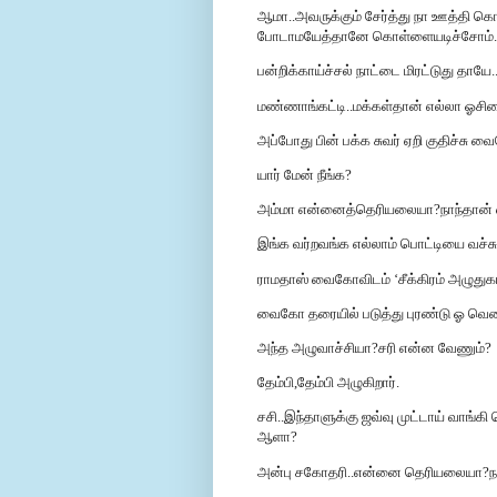
ஆமா..அவருக்கும் சேர்த்து நா ஊத்தி கொ
போடாமயேத்தானே கொள்ளையடிச்சோம்.
பன்றிக்காய்ச்சல் நாட்டை மிரட்டுது தாயே
மண்ணாங்கட்டி..மக்கள்தான் எல்லா ஓசியை
அப்போது பின் பக்க சுவர் ஏறி குதிச்சு வை
யார் மேன் நீங்க?
அம்மா என்னைத்தெரியலையா?நாந்தான
இங்க வர்றவங்க எல்லாம் பொட்டியை வச்சு
ராமதாஸ் வைகோவிடம் ‘சீக்கிரம் அழுதுகா
வைகோ தரையில் படுத்து புரண்டு ஓ வென
அந்த அழுவாச்சியா?சரி என்ன வேணும்?
தேம்பி,தேம்பி அழுகிறார்.
சசி..இந்தாளுக்கு ஜவ்வு முட்டாய் வாங்கி
ஆளா?
அன்பு சகோதரி..என்னை தெரியலையா?நான்