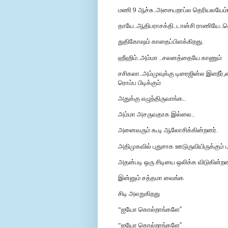
மணி 9 ஆச்சு..அசையறாப்ல தெரியலயேம்ம
தாயே..ஆதிபராசக்தி..டான்சி ராணியே..
துதிகோஷம் காதைப்பிளக்கிறது.
ஹீஹிம்..அம்மா ..சலனத்தையே காணும்
சசிகலா..அம்முவுக்கு டிரைஜின்ல இளநீர்
ரொம்ப பிடிக்கும்
அதுக்கு எழுந்திருவாங்க..
அம்மா அசருவதாக இல்லை..
அனைவரும் கூடி ஆலோசிக்கின்றனர்.
அதிமுகவில் புதுசாக ஊடுருவியிருக்கும் 
அதன்படி ஒரு சிடியை ஒலிக்க விடுகின்றனர
இன்னும் சத்தமா வைங்க
சிடி அலறுகிறது
“ஐயோ கொல்றாங்களே
”
“ஐயோ கொல்றாங்களே
”