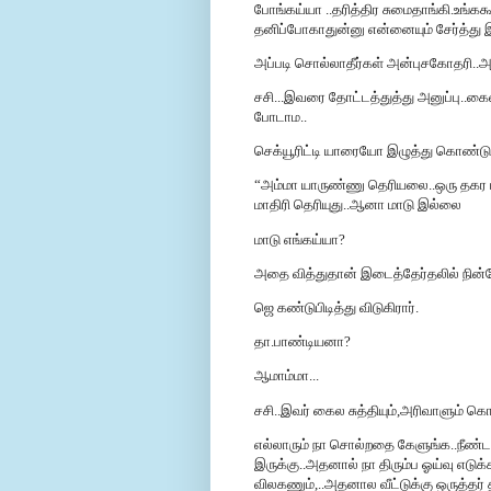
போங்கய்யா ..தரித்திர சுமைதாங்கி.உங்கக
தனிப்போகாதுன்னு என்னையும் சேர்த்து இழ
அப்படி சொல்லாதீர்கள் அன்புசகோதரி..
சசி...இவரை தோட்டத்துத்து அனுப்பு..கை
போடாம..
செக்யூரிட்டி யாரையோ இழுத்து கொண்டு 
“அம்மா யாருண்ணு தெரியலை..ஒரு தகர டப்பா
மாதிரி தெரியுது..ஆனா மாடு இல்லை
மாடு எங்கய்யா?
அதை வித்துதான் இடைத்தேர்தலில் நின
ஜெ கண்டுபிடித்து விடுகிரார்.
தா.பாண்டியனா?
ஆமாம்மா...
சசி..இவர் கைல சுத்தியும்,அரிவாளும் 
எல்லாரும் நா சொல்றதை கேளுங்க..நீண்
இருக்கு..அதனால் நா திரும்ப ஓய்வு எடுக
விலகணும்,..அதனால வீட்டுக்கு ஒருத்தர் தீ