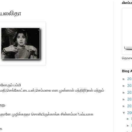
விளம்ப
ஜெயலலிதா
தொலைக
Blog A
►
20
லோரும் பம்மி
►
20
்மதி,செங்கோட்டையன்,செம்மலை என முன்னாள் மந்தி(ரி)கள் மற்றும்
►
20
►
20
றது.
►
20
▼
20
த்தானே முழிக்கறதா சொலியிருக்காங்க சின்னம்மா?பவ்யமாக
►
►
்க