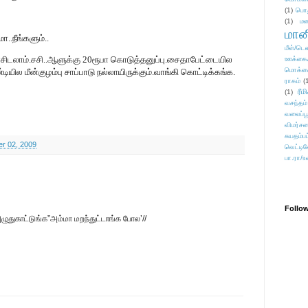
(1)
பொ
(1)
மன
மானி
..நீங்களும்..
மீள்/டெஸ
்சிடலாம்.சசி..ஆளுக்கு 20ரூபா கொடுத்தனுப்பு.சைதாபேட்டையில
ஊக்கை
மொக்க
யில மீன்குழம்பு சாப்பாடு நல்லாயிருக்கும்.வாங்கி கொட்டிக்கங்க.
ராகம்
(
ரீம
(1)
வசந்தம்
வலைப்பூ
விமர்சன
சுயதம்ப
r 02, 2009
வெட்டிவ
பா.ரா/உ
Follo
ழுதுகாட்டுங்க”அம்மா மறந்துட்டாங்க போல’//