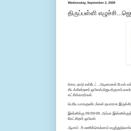
Wednesday, September 2, 2009
திருப்பள்ளி எழுச்சி...
கொடநாடு எஸ்டேட்...அடிமைகள் போல் எல்
கிடக்கின்றனர்.ஒபிஎஸ்,ஜெயக்குமார்,வளர
கட்சிக்காரர்கள்.
பெரிய யாககுண்டங்கள் தயாராக இருக்கி
இன்னிக்கு
09/09/09..
அம்மா இன்னிக்கு
கேட்கிறார் ஒபிஎஸ்
ஆமாம் ..9 மணிக்கெல்லாம் எழுந்துடுவாங