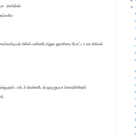
►
ா ..செங்க்ஸ்
▼
தெய்வமே
,லைம்கார்டியல் மிக்ஸ் பண்ணி,அதுல துளசியை போட்டா வர ஸ்மெல்
புல்லுருவி டாக்டர் வெங்கடேஷ் ஒரு ஐடியா கொடுக்கிறார்
ந
்..