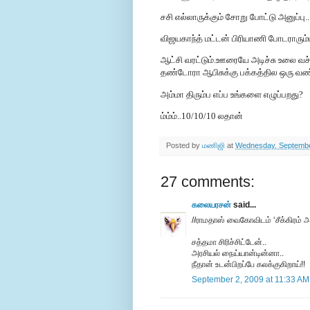
சசி எல்லாருக்கும் சோறு போட்டு அனுப்பு..
விஜயகாந்த் மட்டன் பிரியாணி போடராரும்மா
ஆட்சி வரட்டும்.ஊரையே அடிச்சு உலை வச
தண்டோரா ஆபிசுக்கு பக்கத்தில ஒரு வண்டி
அம்மா திரும்ப எப்ப உங்களை எழுப்பறது?
ம்ம்ம்..10/10/10 லதான்
Posted by
மணிஜி
at
Wednesday, Septembe
27 comments:
கலையரசன்
said...
//ராமதாஸ் வைகோவிடம் ‘சீக்கிரம் அ
சத்தமா சிரிச்சிட்டேன்..
அரசியல் நைய்யான்டின்னா..
நீதான் உடன்பிறப்பே கலக்குகிறாய்!!
September 2, 2009 at 11:33 AM