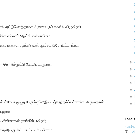
ோல் ஒட்டுமொத்தமாக அனைவரும் காலில் விழுகிறார்
ங்க எல்லாம்?ஆட்சி என்னாச்சு?
புள்ளை புடிக்கிறவன் புடிச்சுட்டு போயிட்டாங்க..
►
 கொடுத்துட்டு போயிட்டாருங்க..
►
►
►
►
►
ன்.ஸ்ரேயா மூணு பேருக்கும் “இடைத்தேர்தல்
”
வச்சாங்க..அதுலதான்
►
ிழுங்க
Label
ல் சீனிவாசன் நசுங்கிபோகிறார்.
/ பகிர்வ
ாரு.அவரு கிட்ட கூட்டணி வச்சா?
(1)
அ