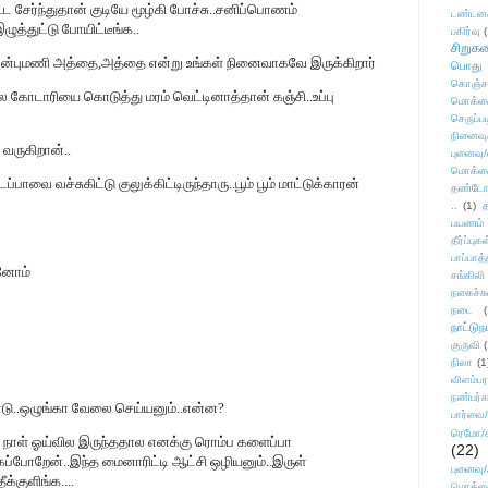
ூட சேர்ந்துதான் குடியே மூழ்கி போச்சு..சனிப்பொணம்
டண்டன
ுத்துட்டு போயிட்டீங்க..
பகிர்வு
(
சிறுக
அன்புமணி அத்தை,அத்தை என்று உங்கள் நினைவாகவே இருக்கிறார்
பொது
கொஞ்ச
ல கோடாரியை கொடுத்து மரம் வெட்டினாத்தான் கஞ்சி..உப்பு
மொக்க
செருப்ப
நினைவு
வருகிறான்..
புனைவு
மொக்க
வை வச்சுகிட்டு குலுக்கிட்டிருந்தாரு..பூம் பூம் மாட்டுக்காரன்
தண்டோரா
..
(1)
த
பயணம்
தீர்ப்பு
பாப்பாத்
்னோம்
சங்கிலி
நகைச்ச
நடை
(
நாட்டுந
குருவி
நிலா
(1
விளம்பர
நண்பர்க
கொடு..ஒழுங்கா வேலை செய்யனும்..என்ன?
பார்வை/
ரெமோ/க
ட நாள் ஓய்வில இருந்ததால எனக்கு ரொம்ப களைப்பா
(22)
்கப்போறேன்..இந்த மைனாரிட்டி ஆட்சி ஒழியனும்..இருள்
புனைவ
க்குளிங்க....
மொக்க