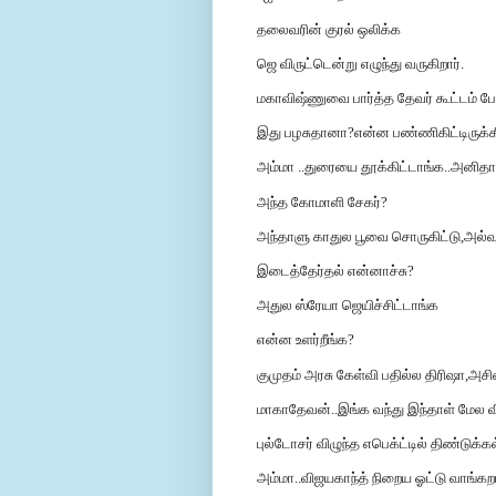
தலைவரின் குரல் ஒலிக்க
ஜெ விருட்டென்று எழுந்து வருகிறார்.
மகாவிஷ்ணுவை பார்த்த தேவர் கூட்டம் ப
இது பழசுதானா?என்ன பண்ணிகிட்டிருக்கீ
அம்மா ..துரையை தூக்கிட்டாங்க..அனிதாவை 
அந்த கோமாளி சேகர்?
அந்தாளு காதுல பூவை சொருகிட்டு,அல்வா
இடைத்தேர்தல் என்னாச்சு?
அதுல ஸ்ரேயா ஜெயிச்சிட்டாங்க
என்ன உளர்றீங்க?
குமுதம் அரசு கேள்வி பதில்ல திரிஷா,அசி
மாகாதேவன்..இங்க வந்து இந்தாள் மேல வ
புல்டோசர் விழுந்த எபெக்ட்டில் திண்டுக்க
அம்மா..விஜயகாந்த் நிறைய ஓட்டு வாங்கற