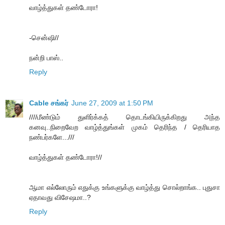
வாழ்த்துகள் தண்டோரா!
-சென்ஷி//
நன்றி பாஸ்..
Reply
Cable சங்கர்
June 27, 2009 at 1:50 PM
////மீண்டும் துளிர்க்கத் தொடங்கியிருக்கிறது அந்த
கனவு..நிறைவேற வாழ்த்துங்கள் முகம் தெரிந்த / தெரியாத
நண்பர்களே...///
வாழ்த்துகள் தண்டோரா!//
ஆமா எல்லோரும் எதுக்கு உங்களுக்கு வாழ்த்து சொல்றாங்க.. புதுசா
ஏதாவது விசேஷமா..?
Reply