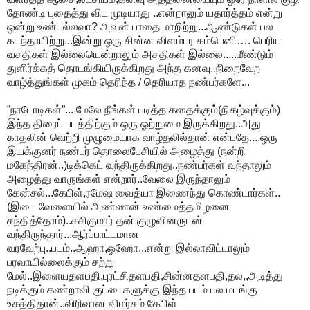
தோண்டி புதைத்து விட முடியாது ..என்றாலும் யதார்த்தம் என்று
ஒன்று உண்டல்லவா? அவன் பாதை மாறிற்று...ஆண்டுகள் பல
கடந்தாயிற்று...இன்று ஒரு சின்ன விளம்பர கம்பெனி…. பெரிய
வசதிகள் இல்லையென்றாலும் அசதிகள் இல்லை.....மீண்டும்
துளிர்க்கத் தொடங்கியிருக்கிறது அந்த கனவு..நிறைவேற
வாழ்த்துங்கள் முகம் தெரிந்த / தெரியாத நண்பர்களே...
”நாடோடிகள்”... மேலே நீங்கள் படித்த கதைக்கும்(நிகழ்வுக்கும்)
இந்த திரைப் படத்திற்கும் ஒரு ஓற்றுமை இருக்கிறது..அது
காதலின் வெற்றி முழுமையாக வாழ்தலில்தான் என்பதே....ஒரு
இயக்குனர் நண்பர் தொலைபேசியில் அழைத்து (நன்றி
மகேந்திரன்..)டிக்கெட் வந்திருக்கிறது..நண்பர்கள் வந்தாலும்
அழைத்து வாருங்கள் என்றார்..வேலை இருந்தாலும்
கேன்சல்...கேபிள்,ரமேஷ வைத்யா இணைந்து கொண்டார்கள்..
(இடை வேளையில் அண்ணன் உண்மைத்தமிழனை
சந்தித்தோம்)..சசிகுமார் தன் குழுவினருடன்
வந்திருந்தார்...ஆர்ப்பாட்டமான
வரவேற்பு..படம்..ஆஹா,ஓஹோ...என்று இல்லாவிட்டாலும்
பரவாயில்லைக்கும் சற்று
மேல்..இளையதளபதி,புரட்சிதளபதி,சின்னதளபதி,தல,,அடித்து
நடிக்கும் கண்றாவி குப்பைகளுக்கு இந்த படம் பல மடங்கு
உசத்திதான்..விரிவான விமர்சம் கேபிள்