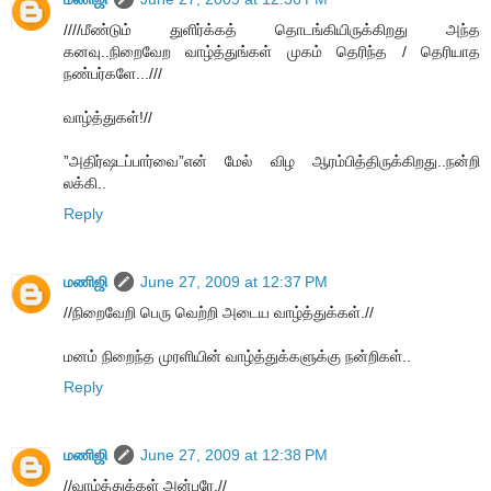
////மீண்டும் துளிர்க்கத் தொடங்கியிருக்கிறது அந்த
கனவு..நிறைவேற வாழ்த்துங்கள் முகம் தெரிந்த / தெரியாத
நண்பர்களே...///
வாழ்த்துகள்!//
”அதிர்ஷடப்பார்வை”என் மேல் விழ ஆரம்பித்திருக்கிறது..நன்றி
லக்கி..
Reply
மணிஜி
June 27, 2009 at 12:37 PM
//நிறைவேறி பெரு வெற்றி அடைய வாழ்த்துக்கள்.//
மனம் நிறைந்த முரளியின் வாழ்த்துக்களுக்கு நன்றிகள்..
Reply
மணிஜி
June 27, 2009 at 12:38 PM
//வாழ்த்துக்கள் அன்பரே.//