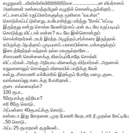
எழுதுவார்...விவிவிவிவிரிரிரிரிரிர்ர்வா......................ன விமர்சனம்
அண்ணன் உண்மைத்தமிழன் எழுதிக் கொண்டிருக்கிறார்...
சட்டசபையில் உறுப்பினர்களுக்கு மூலிகை ”வயக்ரா”
கொடுக்கப்பட்டுள்ளது..உபயோகித்து பார்த்து ”ரிசல்ட்”எப்படி
இருந்தது என்று சொல்ல வேண்டுமாம்..ஏன் கூடவே உருப்படியும்
கொடுத்து விட்டால் என்ன? கூடவே இன்னொன்றும்
சொல்கிறார்கள்..உயர் இரத்த அழுத்தம்,சர்க்கரை இருந்தால்
உயிருக்கு ஆபத்தாய் முடியுமாம்..பரவாயில்லை..மக்களுக்கும்
இடைத்தேர்தல் வந்தால் நல்ல மகசூல்தானே...
சிகாமணி சென்னைக்கு கிளம்பும்போதே சொல்லி
விட்டார்கள்..அங்கு அநியாய விலைக்கு விற்பார்கள்..அதனால்
எதுவானாலும் சொல்லும் விலையில் பாதிக்கு கேள்
என்று..சிகாமணி எக்மோரில் இறங்கும் போதே மழை..குடை
வாங்கலாம்னு கடைக்கு போகிறான்..
குடை எவ்வளவுங்க?
100 ரூபா..
50ரூபாக்கு தர்றியா?
சரி 80ரு கொடு..
அப்பன்னா 40ரூபாய்க்கு கொடு..
என்னடா இது ரோதனை..முத போணி வேற..சரி நீ முதல்ல கேட்டியே
..50 கொடு..
அப்ப 25 ரூபாதான் தருவேன்..