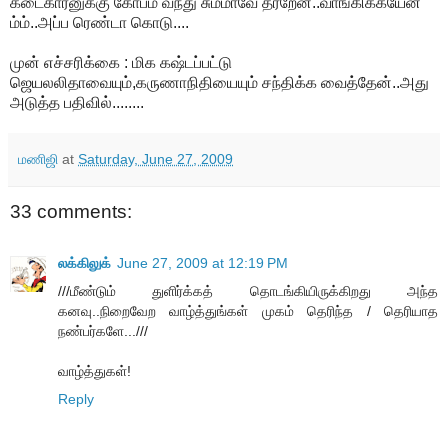
கடைகாரனுக்கு கோபம் வந்து சும்மாவே தர்றேன்..வாங்கிக்கயேன்
ம்ம்..அப்ப ரெண்டா கொடு....
முன் எச்சரிக்கை : மிக கஷ்டப்பட்டு
ஜெயலலிதாவையும்,கருணாநிதியையும் சந்திக்க வைத்தேன்..அது
அடுத்த பதிவில்........
மணிஜி
at
Saturday, June 27, 2009
33 comments:
லக்கிலுக்
June 27, 2009 at 12:19 PM
///மீண்டும் துளிர்க்கத் தொடங்கியிருக்கிறது அந்த
கனவு..நிறைவேற வாழ்த்துங்கள் முகம் தெரிந்த / தெரியாத
நண்பர்களே...///
வாழ்த்துகள்!
Reply