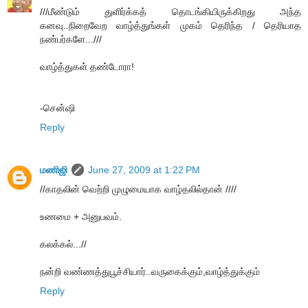
///மீண்டும் துளிர்க்கத் தொடங்கியிருக்கிறது அந்த
கனவு..நிறைவேற வாழ்த்துங்கள் முகம் தெரிந்த / தெரியாத
நண்பர்களே...///
வாழ்த்துகள் தண்டோரா!
-சென்ஷி
Reply
மணிஜி
June 27, 2009 at 1:22 PM
//காதலின் வெற்றி முழுமையாக வாழ்தலில்தான் ////
உணமை + அனுபவம்.
கலக்கல்...//
நன்றி வண்ணத்துபூச்சியார்..வருகைக்கும்,வாழ்த்துக்கும்
Reply