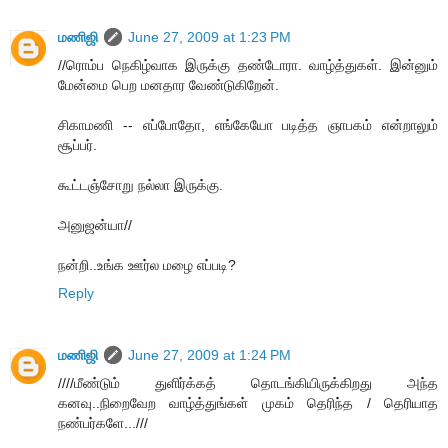
மணிஜி
June 27, 2009 at 1:23 PM
//ரொம்ப நெகிழ்வாக இருக்கு தண்டோரா. வாழ்த்துகள். இன்னும்
மேன்மை பெற மனதார வேண்டுகிறேன்.
சிகாமணி -- எப்போதோ, எங்கேயோ படித்த ஞாபகம் என்றாலும்
சூப்பர்.
கூட்டஞ்சோறு நல்லா இருக்கு.
அனுஜன்யா//
நன்றி..உங்க ஊர்ல மழை எப்படி?
Reply
மணிஜி
June 27, 2009 at 1:24 PM
////மீண்டும் துளிர்க்கத் தொடங்கியிருக்கிறது அந்த
கனவு..நிறைவேற வாழ்த்துங்கள் முகம் தெரிந்த / தெரியாத
நண்பர்களே...///