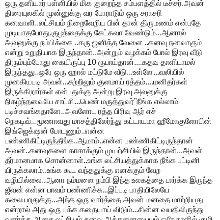
ஒரு தனியார் பள்ளியில் மிக குறைந்த சம்பளத்தில் டீச்சர்.அவன்
திரையுலகில் முன்னுக்கு வர போராடும் ஒரு சராசரி
கனவாளி..லட்சியம் நிறைவேறிய பின் தான் திருமணம் என்பதே
முடியாதபோது,குழந்தைக்கு கேட்கவா வேண்டும்...ஆனால்
அவனுக்கு நம்பிக்கை ..கரு ஜனித்த வேளை ..கனவு நனவாகும்
என்று உறுதியாக இருந்தான்..அன்றும் வழக்கம் போல் இரவு வீடு
திரும்பும்போது கையிருப்பு 10 ரூபாய்தான்....கதவு தாளிடாமல்
இருந்தது..ஒரே ஒரு ஹால் மட்டுமே வீடு...உள்ளே...வலியில்
முனகியபடி அவள்...சுற்றிலும் குளமாய் ரத்தம்....மனிதர்கள்
இருக்கிறார்கள் என்பதுக்கு அன்று இரவு அவனுக்கு
நிகழ்ந்தவையே சாட்சி...பெண் மருத்துவர்”நீங்க எல்லாம்
படிச்சவங்கதானே..அவளோட ரத்த பிரிவு ஆர் எச்
நெகடிவ்...மூணாவது மாசத்திலேர்ந்து கட்டாயமா ஹீமோகுளோபின்
இங்ஜெக்‌ஷன் போடணும்..என்ன
பண்ணிகிட்டிருந்தீங்க..ஆமாம்..என்ன பண்ணிகிட்டிருந்தான்
அவன்..கனவுகளை காசாக்கும் முயற்சியில் இருந்தான்...அவள்
தீர்மானமாக சொன்னாள்..உங்க லட்சியத்துக்காக நீங்க பட்டினி
யிருக்கலாம்..உங்க கூட வந்ததுக்கு எனக்கும் வேற
வழியில்லை..ஆனா நம்மளை நம்பி இந்த உலகத்தை பார்க்க இருந்த
ஜீவன் என்ன பாவம் பண்ணிச்சு...இப்படி பாதியிலேயே
கலையறதுக்கு...அந்த ஒரு வார்த்தை அவன் மனதை மாற்றியது
என்றால் அது ஒரு பக்க கதையாய் விடும்...சின்ன வயதிலிருந்து
வளர்த்த ஆசை,லட்சியம்,கனவு அத்தனையையும் ஒரே நாளில் குழி