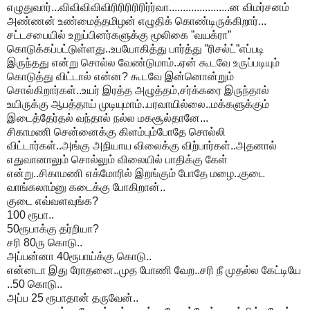
எழுதுவார்...விவிவிவிவிரிரிரிரிரிர்ர்வா......................ன விமர்சனம்
அண்ணன் உண்மைத்தமிழன் எழுதிக் கொண்டிருக்கிறார்...
சட்டசபையில் உறுப்பினர்களுக்கு மூலிகை ”வயக்ரா”
கொடுக்கப்பட்டுள்ளது..உபயோகித்து பார்த்து ”ரிசல்ட்”எப்படி
இருந்தது என்று சொல்ல வேண்டுமாம்..ஏன் கூடவே உருப்படியும்
கொடுத்து விட்டால் என்ன? கூடவே இன்னொன்றும்
சொல்கிறார்கள்..உயர் இரத்த அழுத்தம்,சர்க்கரை இருந்தால்
உயிருக்கு ஆபத்தாய் முடியுமாம்..பரவாயில்லை..மக்களுக்கும்
இடைத்தேர்தல் வந்தால் நல்ல மகசூல்தானே...
சிகாமணி சென்னைக்கு கிளம்பும்போதே சொல்லி
விட்டார்கள்..அங்கு அநியாய விலைக்கு விற்பார்கள்..அதனால்
எதுவானாலும் சொல்லும் விலையில் பாதிக்கு கேள்
என்று..சிகாமணி எக்மோரில் இறங்கும் போதே மழை..குடை
வாங்கலாம்னு கடைக்கு போகிறான்..
குடை எவ்வளவுங்க?
100 ரூபா..
50ரூபாக்கு தர்றியா?
சரி 80ரு கொடு..
அப்பன்னா 40ரூபாய்க்கு கொடு..
என்னடா இது ரோதனை..முத போணி வேற..சரி நீ முதல்ல கேட்டியே
..50 கொடு..
அப்ப 25 ரூபாதான் தருவேன்..