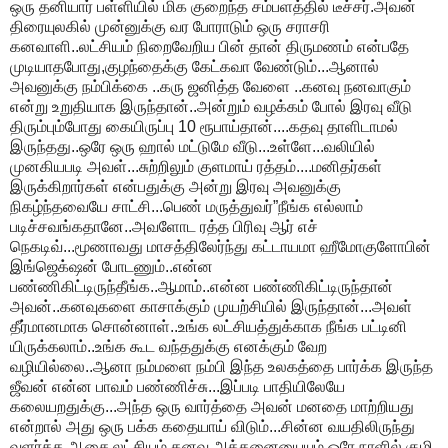
ஒரு தனியார் பள்ளியில் மிக குறைந்த சம்பளத்தில் டீச்சர்.அவன்
திரையுலகில் முன்னுக்கு வர போராடும் ஒரு சராசரி
கனவாளி..லட்சியம் நிறைவேறிய பின் தான் திருமணம் என்பதே
முடியாதபோது,குழந்தைக்கு கேட்கவா வேண்டும்...ஆனால்
அவனுக்கு நம்பிக்கை ..கரு ஜனித்த வேளை ..கனவு நனவாகும்
என்று உறுதியாக இருந்தான்..அன்றும் வழக்கம் போல் இரவு வீடு
திரும்பும்போது கையிருப்பு 10 ரூபாய்தான்....கதவு தாளிடாமல்
இருந்தது..ஒரே ஒரு ஹால் மட்டுமே வீடு...உள்ளே...வலியில்
முனகியபடி அவள்...சுற்றிலும் குளமாய் ரத்தம்....மனிதர்கள்
இருக்கிறார்கள் என்பதுக்கு அன்று இரவு அவனுக்கு
நிகழ்ந்தவையே சாட்சி...பெண் மருத்துவர்”நீங்க எல்லாம்
படிச்சவங்கதானே..அவளோட ரத்த பிரிவு ஆர் எச்
நெகடிவ்...மூணாவது மாசத்திலேர்ந்து கட்டாயமா ஹீமோகுளோபின்
இங்ஜெக்‌ஷன் போடணும்..என்ன
பண்ணிகிட்டிருந்தீங்க..ஆமாம்..என்ன பண்ணிகிட்டிருந்தான்
அவன்..கனவுகளை காசாக்கும் முயற்சியில் இருந்தான்...அவள்
தீர்மானமாக சொன்னாள்..உங்க லட்சியத்துக்காக நீங்க பட்டினி
யிருக்கலாம்..உங்க கூட வந்ததுக்கு எனக்கும் வேற
வழியில்லை..ஆனா நம்மளை நம்பி இந்த உலகத்தை பார்க்க இருந்த
ஜீவன் என்ன பாவம் பண்ணிச்சு...இப்படி பாதியிலேயே
கலையறதுக்கு...அந்த ஒரு வார்த்தை அவன் மனதை மாற்றியது
என்றால் அது ஒரு பக்க கதையாய் விடும்...சின்ன வயதிலிருந்து
வளர்த்த ஆசை,லட்சியம்,கனவு அத்தனையையும் ஒரே நாளில் குழி