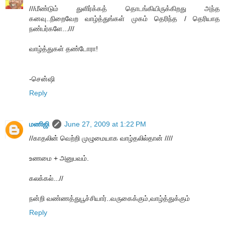
///மீண்டும் துளிர்க்கத் தொடங்கியிருக்கிறது அந்த
கனவு..நிறைவேற வாழ்த்துங்கள் முகம் தெரிந்த / தெரியாத
நண்பர்களே...///
வாழ்த்துகள் தண்டோரா!
-சென்ஷி
Reply
மணிஜி
June 27, 2009 at 1:22 PM
//காதலின் வெற்றி முழுமையாக வாழ்தலில்தான் ////
உணமை + அனுபவம்.
கலக்கல்...//
நன்றி வண்ணத்துபூச்சியார்..வருகைக்கும்,வாழ்த்துக்கும்
Reply