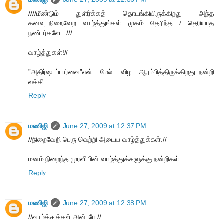
////மீண்டும் துளிர்க்கத் தொடங்கியிருக்கிறது அந்த
கனவு..நிறைவேற வாழ்த்துங்கள் முகம் தெரிந்த / தெரியாத
நண்பர்களே...///
வாழ்த்துகள்!//
”அதிர்ஷடப்பார்வை”என் மேல் விழ ஆரம்பித்திருக்கிறது..நன்றி
லக்கி..
Reply
மணிஜி
June 27, 2009 at 12:37 PM
//நிறைவேறி பெரு வெற்றி அடைய வாழ்த்துக்கள்.//
மனம் நிறைந்த முரளியின் வாழ்த்துக்களுக்கு நன்றிகள்..
Reply
மணிஜி
June 27, 2009 at 12:38 PM
//வாழ்த்துக்கள் அன்பரே.//