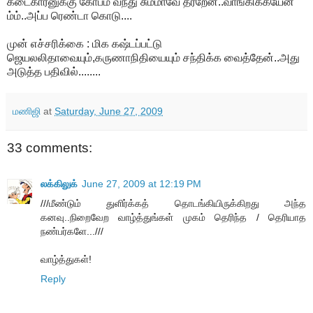
கடைகாரனுக்கு கோபம் வந்து சும்மாவே தர்றேன்..வாங்கிக்கயேன்
ம்ம்..அப்ப ரெண்டா கொடு....
முன் எச்சரிக்கை : மிக கஷ்டப்பட்டு
ஜெயலலிதாவையும்,கருணாநிதியையும் சந்திக்க வைத்தேன்..அது
அடுத்த பதிவில்........
மணிஜி
at
Saturday, June 27, 2009
33 comments:
லக்கிலுக்
June 27, 2009 at 12:19 PM
///மீண்டும் துளிர்க்கத் தொடங்கியிருக்கிறது அந்த
கனவு..நிறைவேற வாழ்த்துங்கள் முகம் தெரிந்த / தெரியாத
நண்பர்களே...///
வாழ்த்துகள்!
Reply