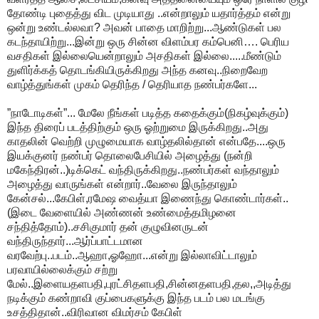
தோண்டி புதைத்து விட முடியாது ..என்றாலும் யதார்த்தம் என்று
ஒன்று உண்டல்லவா? அவன் பாதை மாறிற்று...ஆண்டுகள் பல
கடந்தாயிற்று...இன்று ஒரு சின்ன விளம்பர கம்பெனி…. பெரிய
வசதிகள் இல்லையென்றாலும் அசதிகள் இல்லை.....மீண்டும்
துளிர்க்கத் தொடங்கியிருக்கிறது அந்த கனவு..நிறைவேற
வாழ்த்துங்கள் முகம் தெரிந்த / தெரியாத நண்பர்களே...
”நாடோடிகள்”... மேலே நீங்கள் படித்த கதைக்கும்(நிகழ்வுக்கும்)
இந்த திரைப் படத்திற்கும் ஒரு ஓற்றுமை இருக்கிறது..அது
காதலின் வெற்றி முழுமையாக வாழ்தலில்தான் என்பதே....ஒரு
இயக்குனர் நண்பர் தொலைபேசியில் அழைத்து (நன்றி
மகேந்திரன்..)டிக்கெட் வந்திருக்கிறது..நண்பர்கள் வந்தாலும்
அழைத்து வாருங்கள் என்றார்..வேலை இருந்தாலும்
கேன்சல்...கேபிள்,ரமேஷ வைத்யா இணைந்து கொண்டார்கள்..
(இடை வேளையில் அண்ணன் உண்மைத்தமிழனை
சந்தித்தோம்)..சசிகுமார் தன் குழுவினருடன்
வந்திருந்தார்...ஆர்ப்பாட்டமான
வரவேற்பு..படம்..ஆஹா,ஓஹோ...என்று இல்லாவிட்டாலும்
பரவாயில்லைக்கும் சற்று
மேல்..இளையதளபதி,புரட்சிதளபதி,சின்னதளபதி,தல,,அடித்து
நடிக்கும் கண்றாவி குப்பைகளுக்கு இந்த படம் பல மடங்கு
உசத்திதான்..விரிவான விமர்சம் கேபிள்