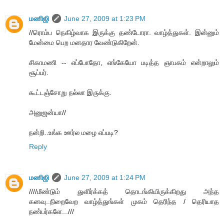
மணிஜி
June 27, 2009 at 1:23 PM
//ரொம்ப நெகிழ்வாக இருக்கு தண்டோரா. வாழ்த்துகள். இன்னும்
மேன்மை பெற மனதார வேண்டுகிறேன்.
சிகாமணி -- எப்போதோ, எங்கேயோ படித்த ஞாபகம் என்றாலும்
சூப்பர்.
கூட்டஞ்சோறு நல்லா இருக்கு.
அனுஜன்யா//
நன்றி..உங்க ஊர்ல மழை எப்படி?
Reply
மணிஜி
June 27, 2009 at 1:24 PM
////மீண்டும் துளிர்க்கத் தொடங்கியிருக்கிறது அந்த
கனவு..நிறைவேற வாழ்த்துங்கள் முகம் தெரிந்த / தெரியாத
நண்பர்களே...///