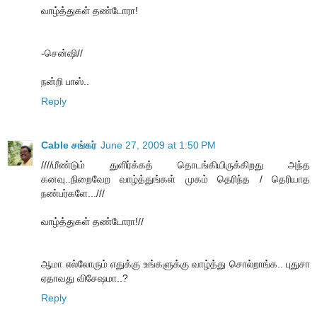
வாழ்த்துகள் தண்டோரா!
-சென்ஷி//
நன்றி பாஸ்..
Reply
Cable சங்கர்
June 27, 2009 at 1:50 PM
////மீண்டும் துளிர்க்கத் தொடங்கியிருக்கிறது அந்த
கனவு..நிறைவேற வாழ்த்துங்கள் முகம் தெரிந்த / தெரியாத
நண்பர்களே...///
வாழ்த்துகள் தண்டோரா!//
ஆமா எல்லோரும் எதுக்கு உங்களுக்கு வாழ்த்து சொல்றாங்க.. புதுசா
ஏதாவது விசேஷமா..?
Reply