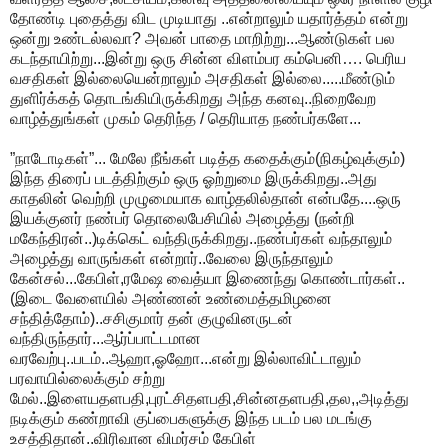
தோண்டி புதைத்து விட முடியாது ..என்றாலும் யதார்த்தம் என்று
ஒன்று உண்டல்லவா? அவன் பாதை மாறிற்று...ஆண்டுகள் பல
கடந்தாயிற்று...இன்று ஒரு சின்ன விளம்பர கம்பெனி…. பெரிய
வசதிகள் இல்லையென்றாலும் அசதிகள் இல்லை.....மீண்டும்
துளிர்க்கத் தொடங்கியிருக்கிறது அந்த கனவு..நிறைவேற
வாழ்த்துங்கள் முகம் தெரிந்த / தெரியாத நண்பர்களே...
”நாடோடிகள்”... மேலே நீங்கள் படித்த கதைக்கும்(நிகழ்வுக்கும்)
இந்த திரைப் படத்திற்கும் ஒரு ஓற்றுமை இருக்கிறது..அது
காதலின் வெற்றி முழுமையாக வாழ்தலில்தான் என்பதே....ஒரு
இயக்குனர் நண்பர் தொலைபேசியில் அழைத்து (நன்றி
மகேந்திரன்..)டிக்கெட் வந்திருக்கிறது..நண்பர்கள் வந்தாலும்
அழைத்து வாருங்கள் என்றார்..வேலை இருந்தாலும்
கேன்சல்...கேபிள்,ரமேஷ வைத்யா இணைந்து கொண்டார்கள்..
(இடை வேளையில் அண்ணன் உண்மைத்தமிழனை
சந்தித்தோம்)..சசிகுமார் தன் குழுவினருடன்
வந்திருந்தார்...ஆர்ப்பாட்டமான
வரவேற்பு..படம்..ஆஹா,ஓஹோ...என்று இல்லாவிட்டாலும்
பரவாயில்லைக்கும் சற்று
மேல்..இளையதளபதி,புரட்சிதளபதி,சின்னதளபதி,தல,,அடித்து
நடிக்கும் கண்றாவி குப்பைகளுக்கு இந்த படம் பல மடங்கு
உசத்திதான்..விரிவான விமர்சம் கேபிள்