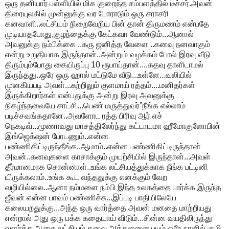
ஒரு தனியார் பள்ளியில் மிக குறைந்த சம்பளத்தில் டீச்சர்.அவன்
திரையுலகில் முன்னுக்கு வர போராடும் ஒரு சராசரி
கனவாளி..லட்சியம் நிறைவேறிய பின் தான் திருமணம் என்பதே
முடியாதபோது,குழந்தைக்கு கேட்கவா வேண்டும்...ஆனால்
அவனுக்கு நம்பிக்கை ..கரு ஜனித்த வேளை ..கனவு நனவாகும்
என்று உறுதியாக இருந்தான்..அன்றும் வழக்கம் போல் இரவு வீடு
திரும்பும்போது கையிருப்பு 10 ரூபாய்தான்....கதவு தாளிடாமல்
இருந்தது..ஒரே ஒரு ஹால் மட்டுமே வீடு...உள்ளே...வலியில்
முனகியபடி அவள்...சுற்றிலும் குளமாய் ரத்தம்....மனிதர்கள்
இருக்கிறார்கள் என்பதுக்கு அன்று இரவு அவனுக்கு
நிகழ்ந்தவையே சாட்சி...பெண் மருத்துவர்”நீங்க எல்லாம்
படிச்சவங்கதானே..அவளோட ரத்த பிரிவு ஆர் எச்
நெகடிவ்...மூணாவது மாசத்திலேர்ந்து கட்டாயமா ஹீமோகுளோபின்
இங்ஜெக்‌ஷன் போடணும்..என்ன
பண்ணிகிட்டிருந்தீங்க..ஆமாம்..என்ன பண்ணிகிட்டிருந்தான்
அவன்..கனவுகளை காசாக்கும் முயற்சியில் இருந்தான்...அவள்
தீர்மானமாக சொன்னாள்..உங்க லட்சியத்துக்காக நீங்க பட்டினி
யிருக்கலாம்..உங்க கூட வந்ததுக்கு எனக்கும் வேற
வழியில்லை..ஆனா நம்மளை நம்பி இந்த உலகத்தை பார்க்க இருந்த
ஜீவன் என்ன பாவம் பண்ணிச்சு...இப்படி பாதியிலேயே
கலையறதுக்கு...அந்த ஒரு வார்த்தை அவன் மனதை மாற்றியது
என்றால் அது ஒரு பக்க கதையாய் விடும்...சின்ன வயதிலிருந்து
வளர்த்த ஆசை,லட்சியம்,கனவு அத்தனையையும் ஒரே நாளில் குழி