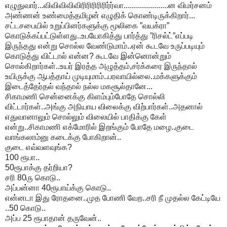
எழுதுவார்...விவிவிவிவிரிரிரிரிரிர்ர்வா......................ன விமர்சனம்
அண்ணன் உண்மைத்தமிழன் எழுதிக் கொண்டிருக்கிறார்...
சட்டசபையில் உறுப்பினர்களுக்கு மூலிகை ”வயக்ரா”
கொடுக்கப்பட்டுள்ளது..உபயோகித்து பார்த்து ”ரிசல்ட்”எப்படி
இருந்தது என்று சொல்ல வேண்டுமாம்..ஏன் கூடவே உருப்படியும்
கொடுத்து விட்டால் என்ன? கூடவே இன்னொன்றும்
சொல்கிறார்கள்..உயர் இரத்த அழுத்தம்,சர்க்கரை இருந்தால்
உயிருக்கு ஆபத்தாய் முடியுமாம்..பரவாயில்லை..மக்களுக்கும்
இடைத்தேர்தல் வந்தால் நல்ல மகசூல்தானே...
சிகாமணி சென்னைக்கு கிளம்பும்போதே சொல்லி
விட்டார்கள்..அங்கு அநியாய விலைக்கு விற்பார்கள்..அதனால்
எதுவானாலும் சொல்லும் விலையில் பாதிக்கு கேள்
என்று..சிகாமணி எக்மோரில் இறங்கும் போதே மழை..குடை
வாங்கலாம்னு கடைக்கு போகிறான்..
குடை எவ்வளவுங்க?
100 ரூபா..
50ரூபாக்கு தர்றியா?
சரி 80ரு கொடு..
அப்பன்னா 40ரூபாய்க்கு கொடு..
என்னடா இது ரோதனை..முத போணி வேற..சரி நீ முதல்ல கேட்டியே
..50 கொடு..
அப்ப 25 ரூபாதான் தருவேன்..