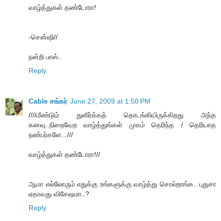
வாழ்த்துகள் தண்டோரா!
-சென்ஷி//
நன்றி பாஸ்..
Reply
Cable சங்கர்
June 27, 2009 at 1:50 PM
////மீண்டும் துளிர்க்கத் தொடங்கியிருக்கிறது அந்த
கனவு..நிறைவேற வாழ்த்துங்கள் முகம் தெரிந்த / தெரியாத
நண்பர்களே...///
வாழ்த்துகள் தண்டோரா!//
ஆமா எல்லோரும் எதுக்கு உங்களுக்கு வாழ்த்து சொல்றாங்க.. புதுசா
ஏதாவது விசேஷமா..?
Reply