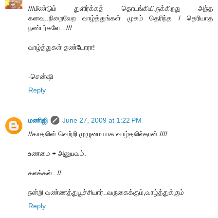
///மீண்டும் துளிர்க்கத் தொடங்கியிருக்கிறது அந்த
கனவு..நிறைவேற வாழ்த்துங்கள் முகம் தெரிந்த / தெரியாத
நண்பர்களே...///
வாழ்த்துகள் தண்டோரா!
-சென்ஷி
Reply
மணிஜி
June 27, 2009 at 1:22 PM
//காதலின் வெற்றி முழுமையாக வாழ்தலில்தான் ////
உணமை + அனுபவம்.
கலக்கல்...//
நன்றி வண்ணத்துபூச்சியார்..வருகைக்கும்,வாழ்த்துக்கும்
Reply