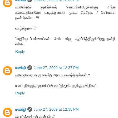
////மீண்டும் துளிர்க்கத் தொடங்கியிருக்கிறது அந்த
கனவு..நிறைவேற வாழ்த்துங்கள் முகம் தெரிந்த / தெரியாத
நண்பர்களே...///
வாழ்த்துகள்!//
”அதிர்ஷடப்பார்வை”என் மேல் விழ ஆரம்பித்திருக்கிறது..நன்றி
லக்கி..
Reply
மணிஜி
June 27, 2009 at 12:37 PM
//நிறைவேறி பெரு வெற்றி அடைய வாழ்த்துக்கள்.//
மனம் நிறைந்த முரளியின் வாழ்த்துக்களுக்கு நன்றிகள்..
Reply
மணிஜி
June 27, 2009 at 12:38 PM
//வாழ்த்துக்கள் அன்பரே.//