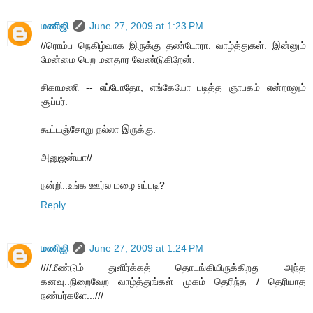
மணிஜி
June 27, 2009 at 1:23 PM
//ரொம்ப நெகிழ்வாக இருக்கு தண்டோரா. வாழ்த்துகள். இன்னும்
மேன்மை பெற மனதார வேண்டுகிறேன்.
சிகாமணி -- எப்போதோ, எங்கேயோ படித்த ஞாபகம் என்றாலும்
சூப்பர்.
கூட்டஞ்சோறு நல்லா இருக்கு.
அனுஜன்யா//
நன்றி..உங்க ஊர்ல மழை எப்படி?
Reply
மணிஜி
June 27, 2009 at 1:24 PM
////மீண்டும் துளிர்க்கத் தொடங்கியிருக்கிறது அந்த
கனவு..நிறைவேற வாழ்த்துங்கள் முகம் தெரிந்த / தெரியாத
நண்பர்களே...///