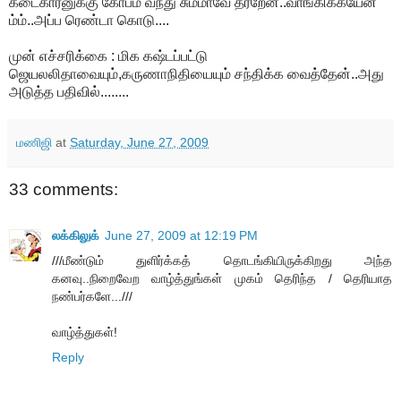
கடைகாரனுக்கு கோபம் வந்து சும்மாவே தர்றேன்..வாங்கிக்கயேன்
ம்ம்..அப்ப ரெண்டா கொடு....
முன் எச்சரிக்கை : மிக கஷ்டப்பட்டு
ஜெயலலிதாவையும்,கருணாநிதியையும் சந்திக்க வைத்தேன்..அது
அடுத்த பதிவில்........
மணிஜி
at
Saturday, June 27, 2009
33 comments:
லக்கிலுக்
June 27, 2009 at 12:19 PM
///மீண்டும் துளிர்க்கத் தொடங்கியிருக்கிறது அந்த
கனவு..நிறைவேற வாழ்த்துங்கள் முகம் தெரிந்த / தெரியாத
நண்பர்களே...///
வாழ்த்துகள்!
Reply