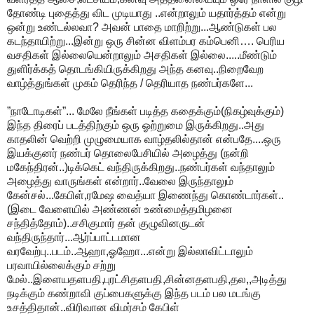
தோண்டி புதைத்து விட முடியாது ..என்றாலும் யதார்த்தம் என்று
ஒன்று உண்டல்லவா? அவன் பாதை மாறிற்று...ஆண்டுகள் பல
கடந்தாயிற்று...இன்று ஒரு சின்ன விளம்பர கம்பெனி…. பெரிய
வசதிகள் இல்லையென்றாலும் அசதிகள் இல்லை.....மீண்டும்
துளிர்க்கத் தொடங்கியிருக்கிறது அந்த கனவு..நிறைவேற
வாழ்த்துங்கள் முகம் தெரிந்த / தெரியாத நண்பர்களே...
”நாடோடிகள்”... மேலே நீங்கள் படித்த கதைக்கும்(நிகழ்வுக்கும்)
இந்த திரைப் படத்திற்கும் ஒரு ஓற்றுமை இருக்கிறது..அது
காதலின் வெற்றி முழுமையாக வாழ்தலில்தான் என்பதே....ஒரு
இயக்குனர் நண்பர் தொலைபேசியில் அழைத்து (நன்றி
மகேந்திரன்..)டிக்கெட் வந்திருக்கிறது..நண்பர்கள் வந்தாலும்
அழைத்து வாருங்கள் என்றார்..வேலை இருந்தாலும்
கேன்சல்...கேபிள்,ரமேஷ வைத்யா இணைந்து கொண்டார்கள்..
(இடை வேளையில் அண்ணன் உண்மைத்தமிழனை
சந்தித்தோம்)..சசிகுமார் தன் குழுவினருடன்
வந்திருந்தார்...ஆர்ப்பாட்டமான
வரவேற்பு..படம்..ஆஹா,ஓஹோ...என்று இல்லாவிட்டாலும்
பரவாயில்லைக்கும் சற்று
மேல்..இளையதளபதி,புரட்சிதளபதி,சின்னதளபதி,தல,,அடித்து
நடிக்கும் கண்றாவி குப்பைகளுக்கு இந்த படம் பல மடங்கு
உசத்திதான்..விரிவான விமர்சம் கேபிள்