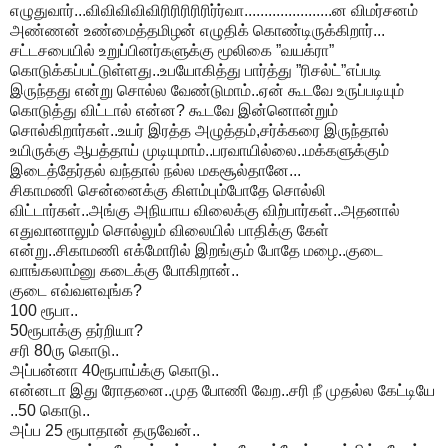
எழுதுவார்...விவிவிவிவிரிரிரிரிரிர்ர்வா......................ன விமர்சனம்
அண்ணன் உண்மைத்தமிழன் எழுதிக் கொண்டிருக்கிறார்...
சட்டசபையில் உறுப்பினர்களுக்கு மூலிகை ”வயக்ரா”
கொடுக்கப்பட்டுள்ளது..உபயோகித்து பார்த்து ”ரிசல்ட்”எப்படி
இருந்தது என்று சொல்ல வேண்டுமாம்..ஏன் கூடவே உருப்படியும்
கொடுத்து விட்டால் என்ன? கூடவே இன்னொன்றும்
சொல்கிறார்கள்..உயர் இரத்த அழுத்தம்,சர்க்கரை இருந்தால்
உயிருக்கு ஆபத்தாய் முடியுமாம்..பரவாயில்லை..மக்களுக்கும்
இடைத்தேர்தல் வந்தால் நல்ல மகசூல்தானே...
சிகாமணி சென்னைக்கு கிளம்பும்போதே சொல்லி
விட்டார்கள்..அங்கு அநியாய விலைக்கு விற்பார்கள்..அதனால்
எதுவானாலும் சொல்லும் விலையில் பாதிக்கு கேள்
என்று..சிகாமணி எக்மோரில் இறங்கும் போதே மழை..குடை
வாங்கலாம்னு கடைக்கு போகிறான்..
குடை எவ்வளவுங்க?
100 ரூபா..
50ரூபாக்கு தர்றியா?
சரி 80ரு கொடு..
அப்பன்னா 40ரூபாய்க்கு கொடு..
என்னடா இது ரோதனை..முத போணி வேற..சரி நீ முதல்ல கேட்டியே
..50 கொடு..
அப்ப 25 ரூபாதான் தருவேன்..