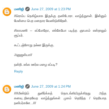
மணிஜி
June 27, 2009 at 1:23 PM
//ரொம்ப நெகிழ்வாக இருக்கு தண்டோரா. வாழ்த்துகள். இன்னும்
மேன்மை பெற மனதார வேண்டுகிறேன்.
சிகாமணி -- எப்போதோ, எங்கேயோ படித்த ஞாபகம் என்றாலும்
சூப்பர்.
கூட்டஞ்சோறு நல்லா இருக்கு.
அனுஜன்யா//
நன்றி..உங்க ஊர்ல மழை எப்படி?
Reply
மணிஜி
June 27, 2009 at 1:24 PM
////மீண்டும் துளிர்க்கத் தொடங்கியிருக்கிறது அந்த
கனவு..நிறைவேற வாழ்த்துங்கள் முகம் தெரிந்த / தெரியாத
நண்பர்களே...///