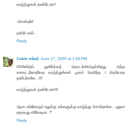
வாழ்த்துகள் தண்டோரா!
-சென்ஷி//
நன்றி பாஸ்..
Reply
Cable சங்கர்
June 27, 2009 at 1:50 PM
////மீண்டும் துளிர்க்கத் தொடங்கியிருக்கிறது அந்த
கனவு..நிறைவேற வாழ்த்துங்கள் முகம் தெரிந்த / தெரியாத
நண்பர்களே...///
வாழ்த்துகள் தண்டோரா!//
ஆமா எல்லோரும் எதுக்கு உங்களுக்கு வாழ்த்து சொல்றாங்க.. புதுசா
ஏதாவது விசேஷமா..?
Reply