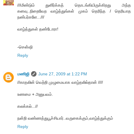
///மீண்டும் துளிர்க்கத் தொடங்கியிருக்கிறது அந்த
கனவு..நிறைவேற வாழ்த்துங்கள் முகம் தெரிந்த / தெரியாத
நண்பர்களே...///
வாழ்த்துகள் தண்டோரா!
-சென்ஷி
Reply
மணிஜி
June 27, 2009 at 1:22 PM
//காதலின் வெற்றி முழுமையாக வாழ்தலில்தான் ////
உணமை + அனுபவம்.
கலக்கல்...//
நன்றி வண்ணத்துபூச்சியார்..வருகைக்கும்,வாழ்த்துக்கும்
Reply