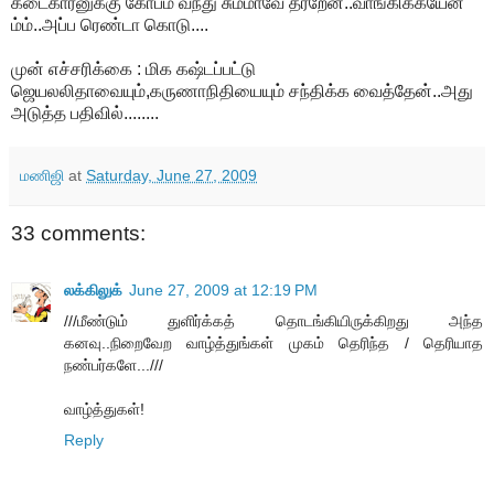
கடைகாரனுக்கு கோபம் வந்து சும்மாவே தர்றேன்..வாங்கிக்கயேன்
ம்ம்..அப்ப ரெண்டா கொடு....
முன் எச்சரிக்கை : மிக கஷ்டப்பட்டு
ஜெயலலிதாவையும்,கருணாநிதியையும் சந்திக்க வைத்தேன்..அது
அடுத்த பதிவில்........
மணிஜி
at
Saturday, June 27, 2009
33 comments:
லக்கிலுக்
June 27, 2009 at 12:19 PM
///மீண்டும் துளிர்க்கத் தொடங்கியிருக்கிறது அந்த
கனவு..நிறைவேற வாழ்த்துங்கள் முகம் தெரிந்த / தெரியாத
நண்பர்களே...///
வாழ்த்துகள்!
Reply