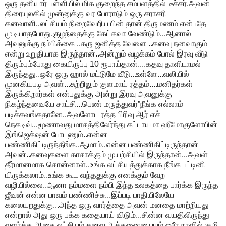
ஒரு தனியார் பள்ளியில் மிக குறைந்த சம்பளத்தில் டீச்சர்.அவன்
திரையுலகில் முன்னுக்கு வர போராடும் ஒரு சராசரி
கனவாளி..லட்சியம் நிறைவேறிய பின் தான் திருமணம் என்பதே
முடியாதபோது,குழந்தைக்கு கேட்கவா வேண்டும்...ஆனால்
அவனுக்கு நம்பிக்கை ..கரு ஜனித்த வேளை ..கனவு நனவாகும்
என்று உறுதியாக இருந்தான்..அன்றும் வழக்கம் போல் இரவு வீடு
திரும்பும்போது கையிருப்பு 10 ரூபாய்தான்....கதவு தாளிடாமல்
இருந்தது..ஒரே ஒரு ஹால் மட்டுமே வீடு...உள்ளே...வலியில்
முனகியபடி அவள்...சுற்றிலும் குளமாய் ரத்தம்....மனிதர்கள்
இருக்கிறார்கள் என்பதுக்கு அன்று இரவு அவனுக்கு
நிகழ்ந்தவையே சாட்சி...பெண் மருத்துவர்”நீங்க எல்லாம்
படிச்சவங்கதானே..அவளோட ரத்த பிரிவு ஆர் எச்
நெகடிவ்...மூணாவது மாசத்திலேர்ந்து கட்டாயமா ஹீமோகுளோபின்
இங்ஜெக்‌ஷன் போடணும்..என்ன
பண்ணிகிட்டிருந்தீங்க..ஆமாம்..என்ன பண்ணிகிட்டிருந்தான்
அவன்..கனவுகளை காசாக்கும் முயற்சியில் இருந்தான்...அவள்
தீர்மானமாக சொன்னாள்..உங்க லட்சியத்துக்காக நீங்க பட்டினி
யிருக்கலாம்..உங்க கூட வந்ததுக்கு எனக்கும் வேற
வழியில்லை..ஆனா நம்மளை நம்பி இந்த உலகத்தை பார்க்க இருந்த
ஜீவன் என்ன பாவம் பண்ணிச்சு...இப்படி பாதியிலேயே
கலையறதுக்கு...அந்த ஒரு வார்த்தை அவன் மனதை மாற்றியது
என்றால் அது ஒரு பக்க கதையாய் விடும்...சின்ன வயதிலிருந்து
வளர்த்த ஆசை,லட்சியம்,கனவு அத்தனையையும் ஒரே நாளில் குழி