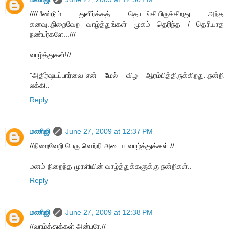
////மீண்டும் துளிர்க்கத் தொடங்கியிருக்கிறது அந்த
கனவு..நிறைவேற வாழ்த்துங்கள் முகம் தெரிந்த / தெரியாத
நண்பர்களே...///
வாழ்த்துகள்!//
”அதிர்ஷடப்பார்வை”என் மேல் விழ ஆரம்பித்திருக்கிறது..நன்றி
லக்கி..
Reply
மணிஜி
June 27, 2009 at 12:37 PM
//நிறைவேறி பெரு வெற்றி அடைய வாழ்த்துக்கள்.//
மனம் நிறைந்த முரளியின் வாழ்த்துக்களுக்கு நன்றிகள்..
Reply
மணிஜி
June 27, 2009 at 12:38 PM
//வாழ்த்துக்கள் அன்பரே.//