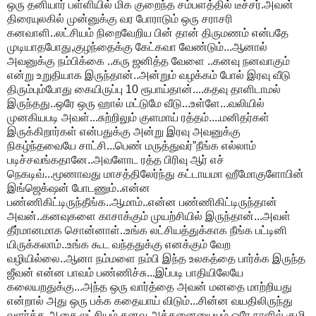
ஒரு தனியார் பள்ளியில் மிக குறைந்த சம்பளத்தில் டீச்சர்.அவன்
திரையுலகில் முன்னுக்கு வர போராடும் ஒரு சராசரி
கனவாளி..லட்சியம் நிறைவேறிய பின் தான் திருமணம் என்பதே
முடியாதபோது,குழந்தைக்கு கேட்கவா வேண்டும்...ஆனால்
அவனுக்கு நம்பிக்கை ..கரு ஜனித்த வேளை ..கனவு நனவாகும்
என்று உறுதியாக இருந்தான்..அன்றும் வழக்கம் போல் இரவு வீடு
திரும்பும்போது கையிருப்பு 10 ரூபாய்தான்....கதவு தாளிடாமல்
இருந்தது..ஒரே ஒரு ஹால் மட்டுமே வீடு...உள்ளே...வலியில்
முனகியபடி அவள்...சுற்றிலும் குளமாய் ரத்தம்....மனிதர்கள்
இருக்கிறார்கள் என்பதுக்கு அன்று இரவு அவனுக்கு
நிகழ்ந்தவையே சாட்சி...பெண் மருத்துவர்”நீங்க எல்லாம்
படிச்சவங்கதானே..அவளோட ரத்த பிரிவு ஆர் எச்
நெகடிவ்...மூணாவது மாசத்திலேர்ந்து கட்டாயமா ஹீமோகுளோபின்
இங்ஜெக்‌ஷன் போடணும்..என்ன
பண்ணிகிட்டிருந்தீங்க..ஆமாம்..என்ன பண்ணிகிட்டிருந்தான்
அவன்..கனவுகளை காசாக்கும் முயற்சியில் இருந்தான்...அவள்
தீர்மானமாக சொன்னாள்..உங்க லட்சியத்துக்காக நீங்க பட்டினி
யிருக்கலாம்..உங்க கூட வந்ததுக்கு எனக்கும் வேற
வழியில்லை..ஆனா நம்மளை நம்பி இந்த உலகத்தை பார்க்க இருந்த
ஜீவன் என்ன பாவம் பண்ணிச்சு...இப்படி பாதியிலேயே
கலையறதுக்கு...அந்த ஒரு வார்த்தை அவன் மனதை மாற்றியது
என்றால் அது ஒரு பக்க கதையாய் விடும்...சின்ன வயதிலிருந்து
வளர்த்த ஆசை,லட்சியம்,கனவு அத்தனையையும் ஒரே நாளில் குழி