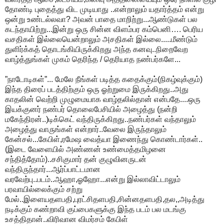
தோண்டி புதைத்து விட முடியாது ..என்றாலும் யதார்த்தம் என்று
ஒன்று உண்டல்லவா? அவன் பாதை மாறிற்று...ஆண்டுகள் பல
கடந்தாயிற்று...இன்று ஒரு சின்ன விளம்பர கம்பெனி…. பெரிய
வசதிகள் இல்லையென்றாலும் அசதிகள் இல்லை.....மீண்டும்
துளிர்க்கத் தொடங்கியிருக்கிறது அந்த கனவு..நிறைவேற
வாழ்த்துங்கள் முகம் தெரிந்த / தெரியாத நண்பர்களே...
”நாடோடிகள்”... மேலே நீங்கள் படித்த கதைக்கும்(நிகழ்வுக்கும்)
இந்த திரைப் படத்திற்கும் ஒரு ஓற்றுமை இருக்கிறது..அது
காதலின் வெற்றி முழுமையாக வாழ்தலில்தான் என்பதே....ஒரு
இயக்குனர் நண்பர் தொலைபேசியில் அழைத்து (நன்றி
மகேந்திரன்..)டிக்கெட் வந்திருக்கிறது..நண்பர்கள் வந்தாலும்
அழைத்து வாருங்கள் என்றார்..வேலை இருந்தாலும்
கேன்சல்...கேபிள்,ரமேஷ வைத்யா இணைந்து கொண்டார்கள்..
(இடை வேளையில் அண்ணன் உண்மைத்தமிழனை
சந்தித்தோம்)..சசிகுமார் தன் குழுவினருடன்
வந்திருந்தார்...ஆர்ப்பாட்டமான
வரவேற்பு..படம்..ஆஹா,ஓஹோ...என்று இல்லாவிட்டாலும்
பரவாயில்லைக்கும் சற்று
மேல்..இளையதளபதி,புரட்சிதளபதி,சின்னதளபதி,தல,,அடித்து
நடிக்கும் கண்றாவி குப்பைகளுக்கு இந்த படம் பல மடங்கு
உசத்திதான்..விரிவான விமர்சம் கேபிள்