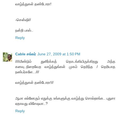
வாழ்த்துகள் தண்டோரா!
-சென்ஷி//
நன்றி பாஸ்..
Reply
Cable சங்கர்
June 27, 2009 at 1:50 PM
////மீண்டும் துளிர்க்கத் தொடங்கியிருக்கிறது அந்த
கனவு..நிறைவேற வாழ்த்துங்கள் முகம் தெரிந்த / தெரியாத
நண்பர்களே...///
வாழ்த்துகள் தண்டோரா!//
ஆமா எல்லோரும் எதுக்கு உங்களுக்கு வாழ்த்து சொல்றாங்க.. புதுசா
ஏதாவது விசேஷமா..?
Reply