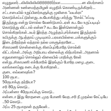
எழுதுவார்...விவிவிவிவிரிரிரிரிரிர்ர்வா......................ன விமர்சனம்
அண்ணன் உண்மைத்தமிழன் எழுதிக் கொண்டிருக்கிறார்...
சட்டசபையில் உறுப்பினர்களுக்கு மூலிகை ”வயக்ரா”
கொடுக்கப்பட்டுள்ளது..உபயோகித்து பார்த்து ”ரிசல்ட்”எப்படி
இருந்தது என்று சொல்ல வேண்டுமாம்..ஏன் கூடவே உருப்படியும்
கொடுத்து விட்டால் என்ன? கூடவே இன்னொன்றும்
சொல்கிறார்கள்..உயர் இரத்த அழுத்தம்,சர்க்கரை இருந்தால்
உயிருக்கு ஆபத்தாய் முடியுமாம்..பரவாயில்லை..மக்களுக்கும்
இடைத்தேர்தல் வந்தால் நல்ல மகசூல்தானே...
சிகாமணி சென்னைக்கு கிளம்பும்போதே சொல்லி
விட்டார்கள்..அங்கு அநியாய விலைக்கு விற்பார்கள்..அதனால்
எதுவானாலும் சொல்லும் விலையில் பாதிக்கு கேள்
என்று..சிகாமணி எக்மோரில் இறங்கும் போதே மழை..குடை
வாங்கலாம்னு கடைக்கு போகிறான்..
குடை எவ்வளவுங்க?
100 ரூபா..
50ரூபாக்கு தர்றியா?
சரி 80ரு கொடு..
அப்பன்னா 40ரூபாய்க்கு கொடு..
என்னடா இது ரோதனை..முத போணி வேற..சரி நீ முதல்ல கேட்டியே
..50 கொடு..
அப்ப 25 ரூபாதான் தருவேன்..