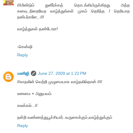
///மீண்டும் துளிர்க்கத் தொடங்கியிருக்கிறது அந்த
கனவு..நிறைவேற வாழ்த்துங்கள் முகம் தெரிந்த / தெரியாத
நண்பர்களே...///
வாழ்த்துகள் தண்டோரா!
-சென்ஷி
Reply
மணிஜி
June 27, 2009 at 1:22 PM
//காதலின் வெற்றி முழுமையாக வாழ்தலில்தான் ////
உணமை + அனுபவம்.
கலக்கல்...//
நன்றி வண்ணத்துபூச்சியார்..வருகைக்கும்,வாழ்த்துக்கும்
Reply