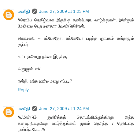
மணிஜி
June 27, 2009 at 1:23 PM
//ரொம்ப நெகிழ்வாக இருக்கு தண்டோரா. வாழ்த்துகள். இன்னும்
மேன்மை பெற மனதார வேண்டுகிறேன்.
சிகாமணி -- எப்போதோ, எங்கேயோ படித்த ஞாபகம் என்றாலும்
சூப்பர்.
கூட்டஞ்சோறு நல்லா இருக்கு.
அனுஜன்யா//
நன்றி..உங்க ஊர்ல மழை எப்படி?
Reply
மணிஜி
June 27, 2009 at 1:24 PM
////மீண்டும் துளிர்க்கத் தொடங்கியிருக்கிறது அந்த
கனவு..நிறைவேற வாழ்த்துங்கள் முகம் தெரிந்த / தெரியாத
நண்பர்களே...///