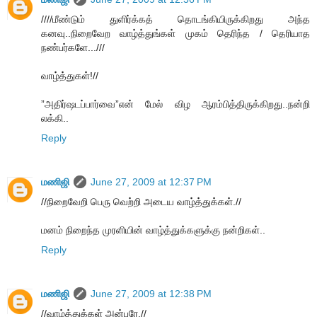
////மீண்டும் துளிர்க்கத் தொடங்கியிருக்கிறது அந்த
கனவு..நிறைவேற வாழ்த்துங்கள் முகம் தெரிந்த / தெரியாத
நண்பர்களே...///
வாழ்த்துகள்!//
”அதிர்ஷடப்பார்வை”என் மேல் விழ ஆரம்பித்திருக்கிறது..நன்றி
லக்கி..
Reply
மணிஜி
June 27, 2009 at 12:37 PM
//நிறைவேறி பெரு வெற்றி அடைய வாழ்த்துக்கள்.//
மனம் நிறைந்த முரளியின் வாழ்த்துக்களுக்கு நன்றிகள்..
Reply
மணிஜி
June 27, 2009 at 12:38 PM
//வாழ்த்துக்கள் அன்பரே.//