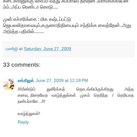
கடைகாரனுக்கு கோபம் வந்து சும்மாவே தர்றேன்..வாங்கிக்கயேன்
ம்ம்..அப்ப ரெண்டா கொடு....
முன் எச்சரிக்கை : மிக கஷ்டப்பட்டு
ஜெயலலிதாவையும்,கருணாநிதியையும் சந்திக்க வைத்தேன்..அது
அடுத்த பதிவில்........
மணிஜி
at
Saturday, June 27, 2009
33 comments:
லக்கிலுக்
June 27, 2009 at 12:19 PM
///மீண்டும் துளிர்க்கத் தொடங்கியிருக்கிறது அந்த
கனவு..நிறைவேற வாழ்த்துங்கள் முகம் தெரிந்த / தெரியாத
நண்பர்களே...///
வாழ்த்துகள்!
Reply